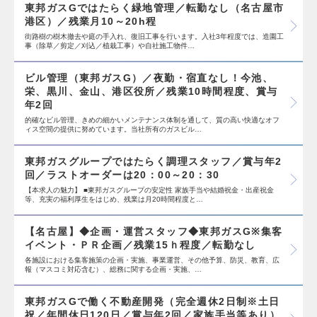
東邦ガスGではたらく緑地管理／転勤なし（名古屋市
港区）／残業月10～20h程
街路樹の樹木撤去や庭の手入れ、復旧工事を行います。入社3年程度では、造園工
事（除草／剪定／刈込／植栽工事）や自社施工物件…
ビル管理（東邦ガスG）／夜勤・宿直なし！今池、
栄、黒川、金山、港区役所／残業10時間程度、賞与
年2回
的確なビル管理、きめの細かいメンテナンス体制を通して、質の高い快適なオフ
ィス空間の提供に努めています。当社所有のガスビル…
東邦ガスグループではたらく調理スタッフ／賞与年2
回／ラストオーダーは20：00～20：30
【本求人の魅力】 ■東邦ガスグループの安定性 家族手当や結婚祝金・出産祝金
等、充実の福利厚生をはじめ、残業は月20時間程度と…
【名古屋】◆企画・運営スタッフ◆東邦ガスG※集客
イベント・ＰＲ企画／残業15ｈ程度／転勤なし
各施設における集客施策の企画・実施、事業運営、その他予算、防災、教育、広
報（マスコミ対応含む）、総務に関する企画・実施、…
東邦ガスGで働く不動産開発（完全週休2日制※土日
祝／年間休日120日／賞与年2回／家族手当等あり）