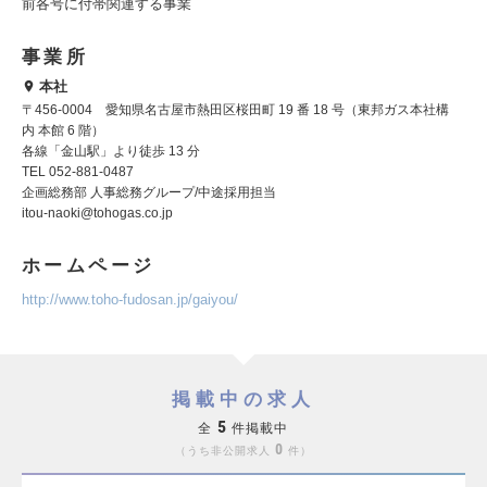
前各号に付帯関連する事業
事業所
本社
〒456-0004 愛知県名古屋市熱田区桜田町 19 番 18 号（東邦ガス本社構
内 本館 6 階）
各線「金山駅」より徒歩 13 分
TEL 052-881-0487
企画総務部 人事総務グループ/中途採用担当
itou-naoki@tohogas.co.jp
ホームページ
http://www.toho-fudosan.jp/gaiyou/
掲載中の求人
5
全
件掲載中
0
うち非公開求人
件