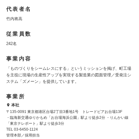
代表者名
竹内将高
従業員数
242名
事業内容
「ものづくりをシームレスにする」というミッションを掲げ、町工場
を主役に現場の生産性アップを実現する製造業の図面管理／受発注シ
ステム「ズメーン」を提供しています。
事業所
本社
〒135-0091 東京都港区台場2丁目3番地1号 トレードピアお台場13F
・臨海新交通ゆりかもめ「お台場海浜公園」駅より徒歩2分 ・りんかい線
「東京テレポート」駅より徒歩3分
TEL 03-6450-1124
管理本部／採用担当