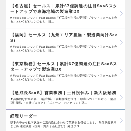
【名古屋】セールス｜累計67億調達の注目SaaSスタ
ートアップで東海地域の製造業DX
# Fact Baseについて Fact Baseは「町工場が主役の受発注プラットフォームを創
る」というビジョンのもと、日…
【福岡】セールス（九州エリア担当・製造業向けSaa
S）
# Fact Baseについて Fact Baseは「町工場が主役の受発注プラットフォームを創
る」というビジョンのもと、日…
【東京勤務】セールス｜累計67億調達の注目SaaSス
タートアップで製造業DX
# Fact Baseについて Fact Baseは「町工場が主役の受発注プラットフォームを創
る」というビジョンのもと、日…
【急成長SaaS】営業事務｜土日祝休み｜新大阪勤務
▼具体的な仕事内容 ・電話対応 ・書類作成と送付 ・顧客へのメール対応 ・備品
発注業務 ・自社プロダクト「ズメーン」のアカウント発…
経理リーダー
以下の中から社内状況やご志向性に合わせて業務をお任せします。 単体決算取り
まとめ 連結決算（国内・海外子会社含む） 経理フロー…