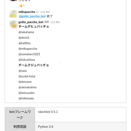
botフレームワ
slackbot 0.5.1
ーク
利用言語
Python 3.6