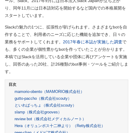
ール、Slack。2017年9月には日本法人Slack Japanが立ち上が
り、同年11月には日本語対応を開始するなど国内での本格展開を
スタートしています。
Slackの魅力の1つに、拡張性が挙げられます。さまざまなbotを自
作することで、利用者のニーズに応じた機能を追加でき、日々の
業務をサポートしてくれます。
2017年春に本誌が実施した調査
で
も、多くの企業が個性豊かなbotを作っていたことが分かります。
本稿ではSlackを活用している企業や団体に再びアンケートを実施
し、回答のあった20社、計26種類のbot事例・ツールをご紹介しま
す。
mamorio-obento
（MAMORIO株式会社）
gutto-paccho
（株式会社scouty）
といれぱっちょ
（株式会社scouty）
slamp
（株式会社grooves）
review bot
（株式会社メディカルノート）
Hera（オリュンポス十二神より）
（Retty株式会社）
peer-chan
（メドピア株式会社）