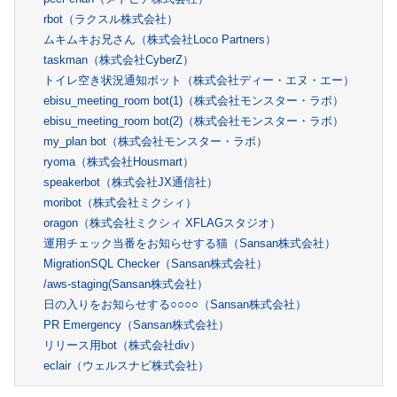
rbot
（ラクスル株式会社）
ムキムキお兄さん
（株式会社Loco Partners）
taskman
（株式会社CyberZ）
トイレ空き状況通知ボット
（株式会社ディー・エヌ・エー）
ebisu_meeting_room bot(1)
（株式会社モンスター・ラボ）
ebisu_meeting_room bot(2)
（株式会社モンスター・ラボ）
my_plan bot
（株式会社モンスター・ラボ）
ryoma
（株式会社Housmart）
speakerbot
（株式会社JX通信社）
moribot
（株式会社ミクシィ）
oragon
（株式会社ミクシィ XFLAGスタジオ）
運用チェック当番をお知らせする猫
（Sansan株式会社）
MigrationSQL Checker
（Sansan株式会社）
/aws-staging
(Sansan株式会社）
日の入りをお知らせする○○○○
（Sansan株式会社）
PR Emergency
（Sansan株式会社）
リリース用bot
（株式会社div）
eclair
（ウェルスナビ株式会社）