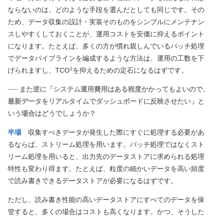
ならないのは、どのような手段を選んだとしても同じです。その
ため、データ収集の設計・実装そのものをシンプルにメンテナン
スしやすくしておくことが、運用コストを安価に抑えるポイント
になります。たとえば、多くの方が慣れ親しんでいるバッチ処理
でデータパイプラインを編成するような方法は、運用の工数を下
1
げられますし、TCO
を抑えるための定石になるはずです。
── また逆に「システム運用費用はある程度かかってもよいので、
最新データをリアルタイムでダッシュボードに反映させたい」と
いう場合はどうでしょうか？
半場
収集すべきデータが発生した際にすぐに処理する必要があ
るならば、ストリーム処理を用います。バッチ処理ではなくスト
リーム処理を用いると、出力先のデータストアに求められる処理
特性も変わり得ます。たとえば、粒度の細かいデータを高い頻度
で読み書きできるデータストアが必要になるはずです。
ただし、読み書き性能の高いデータストアにすべてのデータを保
管すると、多くの場合はコストも高くなります。かつ、そうした