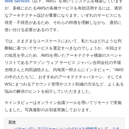
Web Services
（以下、AWS）を用いてシステムを構築しています
が、多岐にわたるAWSの各種サービスを有効活用するには、適切
なアーキテクチャ設計が重要になります。いずれのサービスにも
得意・不得意があるため、それらの特徴を理解しながら、適切に
使い分ける必要があるのです。
では、さまざまなユースケースにおいて、私たちはどのような判
断軸に基づいてサービスを選定すべきなのでしょうか。今回はそ
の知見を学ぶため、AWSを用いたアーキテクチャ構築のスペシャ
リストであるアマゾン ウェブ サービス ジャパン合同会社の半場
光晴さんと内田誠悟さん、内海英一郎さんにインタビュー。“AWS
の中の人たち”に、おすすめのアーキテクチャパターン、そしてA
WSにまつわるアカウント管理やコスト削減の方法など、よくある
悩みの解決のヒントを紹介していただきました。
※インタビューはオンライン会議ツールを用いてリモートで実施
しました。写真撮影のみ別途実施しております。
パターン(1)：アプリケーションログなどを情報源として、スモ