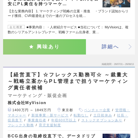
安にPL責任を持つマーケ…
【主な業務内容】 1. マーケティング戦略の立案・推進 ・ブランド認知からリ
ード獲得、CVR最適化までの一連のプロセスを統…
■事業内容： ・人材紹介サービス ■当社について： MyVisionは、複
会社概要
数のシリアルアントレプレナー、戦略ファーム出身者、業…
興味あり
詳細へ
掲載期間
26/07/31～26/08/13
【経営直下】☆フレックス勤務可☆ ～裁量大
～戦略立案からPL管理まで担うマーケティン
グ責任者候補
マーケティング・販促企画
株式会社MyVision
1400万円 ～ 1849万円
東京都
ベンチャー企業
管理職・
マネジャー
新規事業・新サービス
転勤なし
土日祝休み
社長・
役員直下
事業責任者
年収600万以上
ストックオプションあり
フレックス勤務
育児支援制度
BCG出身の取締役直下で、データドリブ