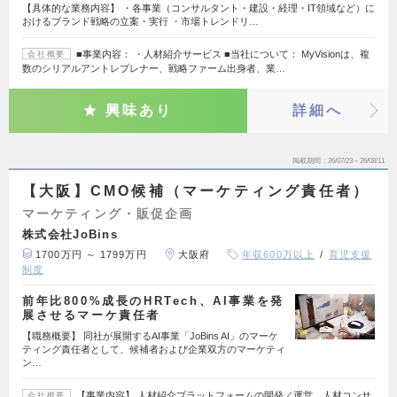
【具体的な業務内容】 ・各事業（コンサルタント・建設・経理・IT領域など）に
おけるブランド戦略の立案・実行 ・市場トレンドリ…
■事業内容： ・人材紹介サービス ■当社について： MyVisionは、複
会社概要
数のシリアルアントレプレナー、戦略ファーム出身者、業…
興味あり
詳細へ
掲載期間
26/07/23～26/08/11
【大阪】CMO候補（マーケティング責任者）
マーケティング・販促企画
株式会社JoBins
1700万円 ～ 1799万円
大阪府
年収600万以上
育児支援
制度
前年比800%成長のHRTech、AI事業を発
展させるマーケ責任者
【職務概要】 同社が展開するAI事業「JoBins AI」のマーケ
ティング責任者として、候補者および企業双方のマーケティ
ン…
【事業内容】 人材紹介プラットフォームの開発／運営、人材コンサ
会社概要