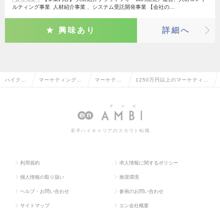
ルティング事業 人材紹介事業 、システム受託開発事業 【会社の…
興味あり
詳細へ
ハイクラ
マーケティング・
マーケティ
1250万円以上のマーケティン
ス求人T
販促企画・商品開
ング・販促
グ・販促企画の転職・求人情
OP
発系
企画
報一覧
若手ハイキャリアのスカウト転職
利用規約
求人情報に関するポリシー
個人情報の取り扱い
推奨環境
ヘルプ・お問い合わせ
参画のお問い合わせ
サイトマップ
エン会社概要