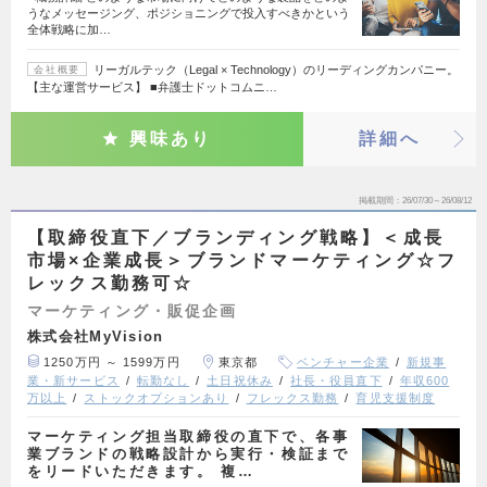
うなメッセージング、ポジショニングで投入すべきかという
全体戦略に加…
リーガルテック（Legal × Technology）のリーディングカンパニー。
会社概要
【主な運営サービス】 ■弁護士ドットコムニ…
興味あり
詳細へ
掲載期間
26/07/30～26/08/12
【取締役直下／ブランディング戦略】＜成長
市場×企業成長＞ブランドマーケティング☆フ
レックス勤務可☆
マーケティング・販促企画
株式会社MyVision
1250万円 ～ 1599万円
東京都
ベンチャー企業
新規事
業・新サービス
転勤なし
土日祝休み
社長・役員直下
年収600
万以上
ストックオプションあり
フレックス勤務
育児支援制度
マーケティング担当取締役の直下で、各事
業ブランドの戦略設計から実行・検証まで
をリードいただきます。 複…