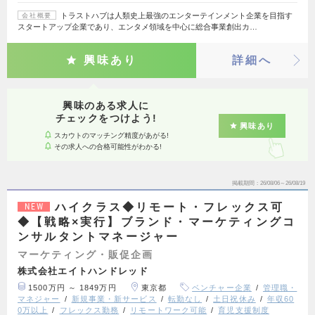
トラストハブは人類史上最強のエンターテインメント企業を目指す
会社概要
スタートアップ企業であり、エンタメ領域を中心に総合事業創出カ…
興味あり
詳細へ
興味のある求人に
チェックをつけよう!
興味あり
スカウトのマッチング精度があがる!
その求人への合格可能性がわかる!
掲載期間
26/08/06～26/08/19
ハイクラス◆リモート・フレックス可
NEW
◆【戦略×実行】ブランド・マーケティングコ
ンサルタントマネージャー
マーケティング・販促企画
株式会社エイトハンドレッド
1500万円 ～ 1849万円
東京都
ベンチャー企業
管理職・
マネジャー
新規事業・新サービス
転勤なし
土日祝休み
年収60
0万以上
フレックス勤務
リモートワーク可能
育児支援制度