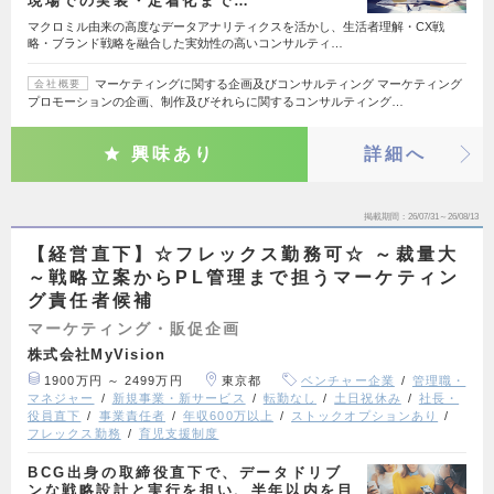
現場での実装・定着化まで…
マクロミル由来の高度なデータアナリティクスを活かし、生活者理解・CX戦
略・ブランド戦略を融合した実効性の高いコンサルティ…
マーケティングに関する企画及びコンサルティング マーケティング
会社概要
プロモーションの企画、制作及びそれらに関するコンサルティング…
興味あり
詳細へ
掲載期間
26/07/31～26/08/13
【経営直下】☆フレックス勤務可☆ ～裁量大
～戦略立案からPL管理まで担うマーケティン
グ責任者候補
マーケティング・販促企画
株式会社MyVision
1900万円 ～ 2499万円
東京都
ベンチャー企業
管理職・
マネジャー
新規事業・新サービス
転勤なし
土日祝休み
社長・
役員直下
事業責任者
年収600万以上
ストックオプションあり
フレックス勤務
育児支援制度
BCG出身の取締役直下で、データドリブ
ンな戦略設計と実行を担い、半年以内を目