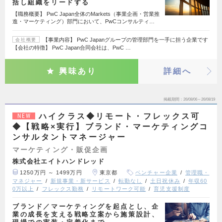
括し組織をリードする
【職務概要】 PwC Japan全体のMarkets（事業企画・営業推
進・マーケティング）部門において、PwCコンサルティ…
【事業内容】 PwC Japanグループの管理部門を一手に担う企業です
会社概要
【会社の特徴】 PwC Japan合同会社は、PwC …
興味あり
詳細へ
掲載期間
26/08/06～26/08/19
ハイクラス◆リモート・フレックス可
NEW
◆【戦略×実行】ブランド・マーケティングコ
ンサルタントマネージャー
マーケティング・販促企画
株式会社エイトハンドレッド
1250万円 ～ 1499万円
東京都
ベンチャー企業
管理職・
マネジャー
新規事業・新サービス
転勤なし
土日祝休み
年収60
0万以上
フレックス勤務
リモートワーク可能
育児支援制度
ブランド／マーケティングを起点とし、企
業の成長を支える戦略立案から施策設計、