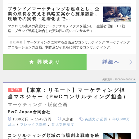
ブランド／マーケティングを起点とし、企
業の成長を支える戦略立案から施策設計、
現場での実装・定着化まで…
マクロミル由来の高度なデータアナリティクスを活かし、生活者理解・CX戦
略・ブランド戦略を融合した実効性の高いコンサルティ…
マーケティングに関する企画及びコンサルティング マーケティング
会社概要
プロモーションの企画、制作及びそれらに関するコンサルティング…
興味あり
詳細へ
掲載期間
26/08/06～26/08/19
【東京：リモート】マーケティング担
NEW
当マネジャー（PwCコンサルティング担当）
マーケティング・販促企画
PwC Japan合同会社
1300万円 ～ 1549万円
東京都
英語力が必要
年収600万
以上
フレックス勤務
育児支援制度
コンサルティング領域の市場創出戦略を統