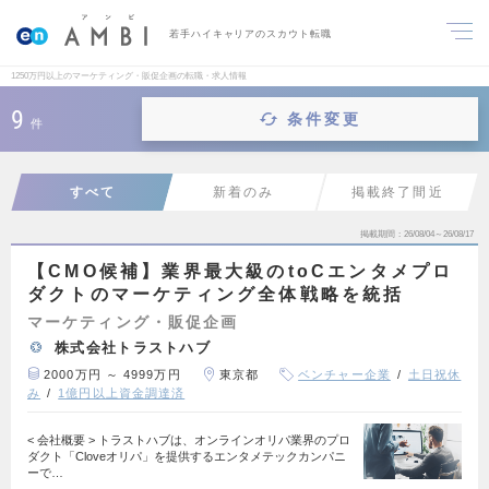
若手ハイキャリアのスカウト転職
1250万円以上のマーケティング・販促企画の転職・求人情報
9
条件変更
件
すべて
新着のみ
掲載終了間近
掲載期間
26/08/04～26/08/17
【CMO候補】業界最大級のtoCエンタメプロ
ダクトのマーケティング全体戦略を統括
マーケティング・販促企画
株式会社トラストハブ
2000万円 ～ 4999万円
東京都
ベンチャー企業
土日祝休
み
1億円以上資金調達済
< 会社概要 > トラストハブは、オンラインオリパ業界のプロ
ダクト「Cloveオリパ」を提供するエンタメテックカンパニ
ーで…