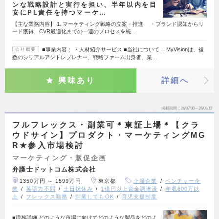
ンな戦略設計と実行を担い、半年以内を目
安にPL責任を持つマーケ…
【主な業務内容】 1. マーケティング戦略の立案・推進 ・ブランド認知からリ
ード獲得、CVR最適化までの一連のプロセスを統…
■事業内容： ・人材紹介サービス ■当社について： MyVisionは、複
会社概要
数のシリアルアントレプレナー、戦略ファーム出身者、業…
興味あり
詳細へ
掲載期間
26/07/30～26/08/12
フルフレックス・副業可＊東証上場＊【クラ
ウドサイン】プロダクト・マーケティングMG
R★参入市場検討
マーケティング・販促企画
弁護士ドットコム株式会社
1350万円 ～ 1599万円
東京都
上場企業
ベンチャー企
業
英語力不問
土日祝休み
1億円以上資金調達済
年収600万以
上
フレックス勤務
副業してもOK
育児支援制度
■職務詳細 どのような市場に向けてどのような製品をどのよ