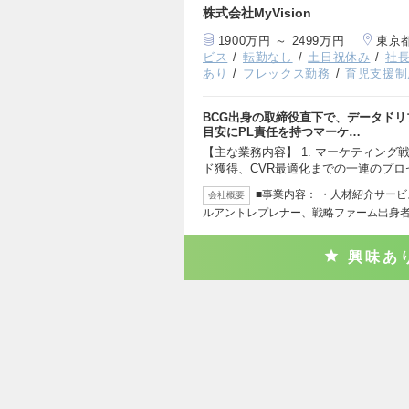
株式会社MyVision
1900万円 ～ 2499万円
東京
ビス
転勤なし
土日祝休み
社
あり
フレックス勤務
育児支援制
BCG出身の取締役直下で、データド
目安にPL責任を持つマーケ…
【主な業務内容】 1. マーケティン
ド獲得、CVR最適化までの一連のプロ
■事業内容： ・人材紹介サービス
会社概要
ルアントレプレナー、戦略ファーム出身
興味あ