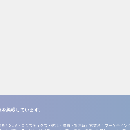
報を掲載しています。
/
/
/
門系
SCM・ロジスティクス・物流・購買・貿易系
営業系
マーケティン