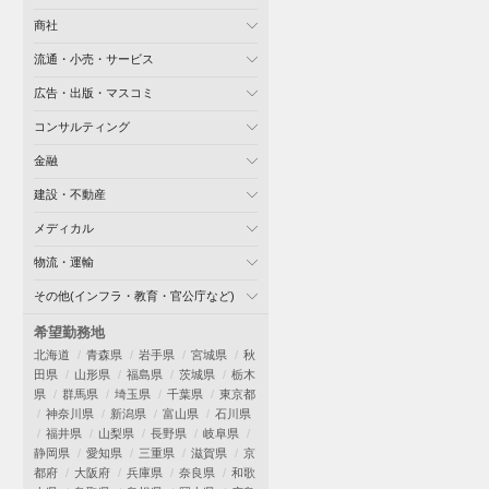
商社
流通・小売・サービス
広告・出版・マスコミ
コンサルティング
金融
建設・不動産
メディカル
物流・運輸
その他(インフラ・教育・官公庁など)
希望勤務地
北海道
青森県
岩手県
宮城県
秋
田県
山形県
福島県
茨城県
栃木
県
群馬県
埼玉県
千葉県
東京都
神奈川県
新潟県
富山県
石川県
福井県
山梨県
長野県
岐阜県
静岡県
愛知県
三重県
滋賀県
京
都府
大阪府
兵庫県
奈良県
和歌