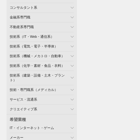
コンサルタント系
金融系専門職
不動産系専門職
技術系（IT・Web・通信系）
技術系（電気・電子・半導体）
技術系（機械・メカトロ・自動車）
技術系（化学・素材・食品・衣料）
技術系（建築・設備・土木・プラン
ト）
技術・専門職系（メディカル）
サービス・流通系
クリエイティブ系
希望業種
IT・インターネット・ゲーム
メーカー