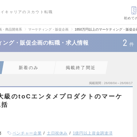
ハイキャリアのスカウト転職
初めて
画・商品開発系
マーケティング・販促企画
1850万円以上のマーケティング・販促
2
ティング・販促企画の転職・求人情報
件
新着のみ
掲載終了間近
掲載期間
26/08/04～26/08/17
大級のtoCエンタメプロダクトのマーケ
統括
都
ベンチャー企業
土日祝休み
1億円以上資金調達済