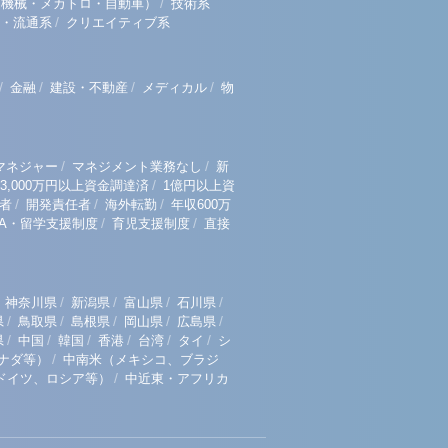
/
（機械・メカトロ・自動車）
技術系
/
・流通系
クリエイティブ系
/
/
/
/
金融
建設・不動産
メディカル
物
/
/
マネジャー
マネジメント業務なし
新
/
3,000万円以上資金調達済
1億円以上資
/
/
/
者
開発責任者
海外転勤
年収600万
/
/
BA・留学支援制度
育児支援制度
直接
/
/
/
/
神奈川県
新潟県
富山県
石川県
/
/
/
/
/
県
鳥取県
島根県
岡山県
広島県
/
/
/
/
/
/
県
中国
韓国
香港
台湾
タイ
シ
/
ナダ等）
中南米（メキシコ、ブラジ
/
ドイツ、ロシア等）
中近東・アフリカ