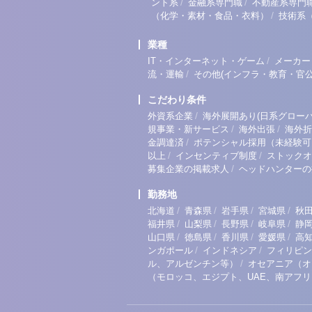
/
/
ント系
金融系専門職
不動産系専門
/
（化学・素材・食品・衣料）
技術系
業種
/
IT・インターネット・ゲーム
メーカー
/
流・運輸
その他(インフラ・教育・官公
こだわり条件
/
外資系企業
海外展開あり(日系グローバ
/
/
規事業・新サービス
海外出張
海外折
/
金調達済
ポテンシャル採用（未経験可
/
/
以上
インセンティブ制度
ストックオ
/
募集企業の掲載求人
ヘッドハンターの
勤務地
/
/
/
/
北海道
青森県
岩手県
宮城県
秋
/
/
/
/
福井県
山梨県
長野県
岐阜県
静
/
/
/
/
山口県
徳島県
香川県
愛媛県
高
/
/
ンガポール
インドネシア
フィリピン
/
ル、アルゼンチン等）
オセアニア（オ
（モロッコ、エジプト、UAE、南アフ