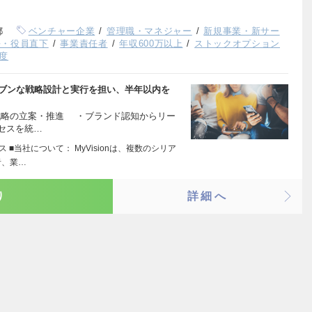
都
ベンチャー企業
管理職・マネジャー
新規事業・新サー
長・役員直下
事業責任者
年収600万以上
ストックオプション
度
リブンな戦略設計と実行を担い、半年以内を
グ戦略の立案・推進 ・ブランド認知からリー
セスを統…
 ■当社について： MyVisionは、複数のシリア
者、業…
り
詳細へ