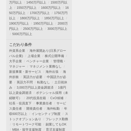
万円以上
1450万円以上
1500万円以
上
1550万円以上
1600万円以上
16
50万円以上
1700万円以上
1750万円
以上
1800万円以上
1850万円以上
1900万円以上
1950万円以上
2000万
円以上
2500万円以上
3000万円以上
5000万円以上
こだわり条件
外資系企業
海外展開あり(日系グロー
バル企業)
上場企業
株式公開準備
大手企業
ベンチャー企業
管理職・
マネジャー
マネジメント業務なし
新規事業・新サービス
海外出張
海
外折衝
英語力が必要
中国語力が必
要
英語力不問
転勤なし
土日祝休
み
3,000万円以上資金調達済
1億円
以上資金調達済
ポテンシャル採用（未
経験可）
20代役員在籍
CxO候補
社長・役員直下
事業責任者
サービ
ス責任者
開発責任者
海外転勤
年
収600万以上
インセンティブ制度
ス
トックオプションあり
フレックス勤務
リモートワーク可能
副業してもOK
MBA・留学支援制度
育児支援制度