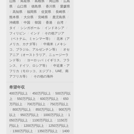
山県
鳥取県
島根県
岡山県
広島
県
山口県
徳島県
香川県
愛媛県
高知県
福岡県
佐賀県
長崎県
熊本県
大分県
宮崎県
鹿児島県
沖縄県
中国
韓国
香港
台湾
タイ
シンガポール
インドネシア
フィリピン
インド
その他アジア
（ベトナム、ミャンマー等）
北米（ア
メリカ、カナダ等）
中南米（メキシ
コ、ブラジル、アルゼンチン等）
オセ
アニア（オーストラリア、ニュージーラ
ンド等）
ヨーロッパ（イギリス、フラ
ンス、ドイツ、ロシア等）
中近東・ア
フリカ（モロッコ、エジプト、UAE、南
アフリカ等）
その他の海外
希望年収
400万円以上
450万円以上
500万円以
上
550万円以上
600万円以上
650
万円以上
700万円以上
750万円以上
800万円以上
850万円以上
900万円
以上
950万円以上
1000万円以上
1
050万円以上
1100万円以上
1150万
円以上
1200万円以上
1250万円以上
1300万円以上
1350万円以上
1400