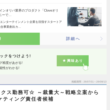
ラインオリパ業界のプロダクト「Cloveオリ
ニーで…
エンターテインメント企業を目指すスタートア
総合事業創出カ…
り
詳細へ
ックをつけよう!
興味あり
グ精度があがる!
能性がわかる!
掲載期間
26/07/31～26/08/13
クス勤務可☆ ～裁量大～戦略立案から
ケティング責任者候補