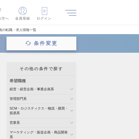
の方へ
会員登録
ログイン
企画の転職・求人情報一覧
条件変更
その他の条件で探す
希望職種
経営・経営企画・事業企画系
管理部門系
SCM・ロジスティクス・物流・購買・
貿易系
営業系
マーケティング・販促企画・商品開発
系