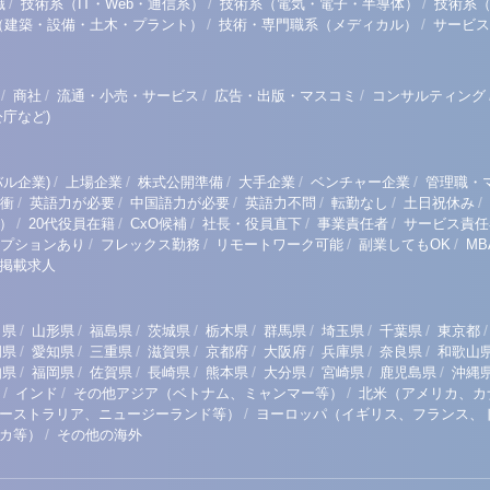
/
/
/
職
技術系（IT・Web・通信系）
技術系（電気・電子・半導体）
技術系
/
/
（建築・設備・土木・プラント）
技術・専門職系（メディカル）
サービス
/
/
/
/
商社
流通・小売・サービス
広告・出版・マスコミ
コンサルティング
庁など)
/
/
/
/
/
ル企業)
上場企業
株式公開準備
大手企業
ベンチャー企業
管理職・
/
/
/
/
/
/
衝
英語力が必要
中国語力が必要
英語力不問
転勤なし
土日祝休み
/
/
/
/
/
）
20代役員在籍
CxO候補
社長・役員直下
事業責任者
サービス責任
/
/
/
/
プションあり
フレックス勤務
リモートワーク可能
副業してもOK
M
掲載求人
/
/
/
/
/
/
/
/
/
田県
山形県
福島県
茨城県
栃木県
群馬県
埼玉県
千葉県
東京都
/
/
/
/
/
/
/
/
岡県
愛知県
三重県
滋賀県
京都府
大阪府
兵庫県
奈良県
和歌山
/
/
/
/
/
/
/
/
知県
福岡県
佐賀県
長崎県
熊本県
大分県
宮崎県
鹿児島県
沖縄
/
/
/
インド
その他アジア（ベトナム、ミャンマー等）
北米（アメリカ、カ
/
ーストラリア、ニュージーランド等）
ヨーロッパ（イギリス、フランス、
/
リカ等）
その他の海外