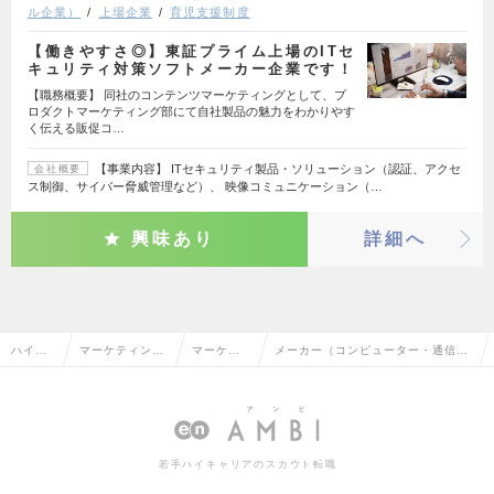
ル企業）
上場企業
育児支援制度
【働きやすさ◎】東証プライム上場のITセ
キュリティ対策ソフトメーカー企業です！
【職務概要】 同社のコンテンツマーケティングとして、プ
ロダクトマーケティング部にて自社製品の魅力をわかりやす
く伝える販促コ…
【事業内容】 ITセキュリティ製品・ソリューション（認証、アクセ
会社概要
ス制御、サイバー脅威管理など）、 映像コミュニケーション（…
興味あり
詳細へ
ハイク
マーケティン
マーケテ
メーカー（コンピューター・通信
ラス求
グ・販促企画・
ィング・
系）のマーケティング・販促企画の
人TOP
商品開発系
販促企画
転職・求人情報一覧
若手ハイキャリアのスカウト転職