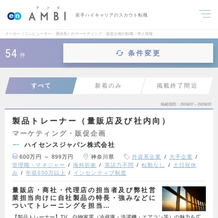
若手ハイキャリアのスカウト転職
メーカー（コンピューター・通信系）のマーケティング・販促企画の転職・求人情報
54
条件変更
件
すべて
新着のみ
掲載終了間近
掲載期間
26/08/07～26/08/20
製品トレーナー（量販店及び社内向）
マーケティング・販促企画
ハイセンスジャパン株式会社
600万円 ～ 899万円
神奈川県
外資系企業
大手企業
管理職・マネジャー
海外折衝
英語力不問
転勤なし
土日祝休
み
年収600万以上
インセンティブ制度
量販店・商社・代理店の担当者及び弊社営
業担当向けに自社製品の特長・強みなどに
ついてトレーニングを担当…
【製品トレーナー】TV、白物家電（冷蔵庫・洗濯機・エアコン等）の魅力を広