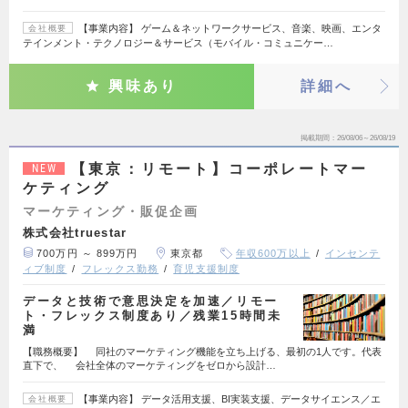
【事業内容】 ゲーム＆ネットワークサービス、音楽、映画、エンタ
会社概要
テインメント・テクノロジー＆サービス（モバイル・コミュニケー…
興味あり
詳細へ
掲載期間
26/08/06～26/08/19
【東京：リモート】コーポレートマー
NEW
ケティング
マーケティング・販促企画
株式会社truestar
700万円 ～ 899万円
東京都
年収600万以上
インセンテ
ィブ制度
フレックス勤務
育児支援制度
データと技術で意思決定を加速／リモー
ト・フレックス制度あり／残業15時間未
満
【職務概要】 同社のマーケティング機能を立ち上げる、最初の1人です。代表
直下で、 会社全体のマーケティングをゼロから設計…
【事業内容】 データ活用支援、BI実装支援、データサイエンス／エ
会社概要