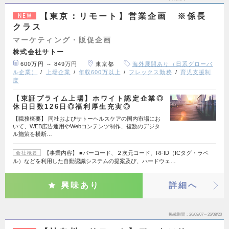
【東京：リモート】営業企画 ※係長
NEW
クラス
マーケティング・販促企画
株式会社サトー
600万円 ～ 849万円
東京都
海外展開あり（日系グローバ
ル企業）
上場企業
年収600万以上
フレックス勤務
育児支援制
度
【東証プライム上場】ホワイト認定企業◎
休日日数126日◎福利厚生充実◎
【職務概要】 同社およびサトーヘルスケアの国内市場にお
いて、WEB広告運用やWebコンテンツ制作、複数のデジタ
ル施策を横断…
【事業内容】 ■バーコード、２次元コード、RFID（ICタグ・ラベ
会社概要
ル）などを利用した自動認識システムの提案及び、ハードウェ…
興味あり
詳細へ
掲載期間
26/08/07～26/08/20