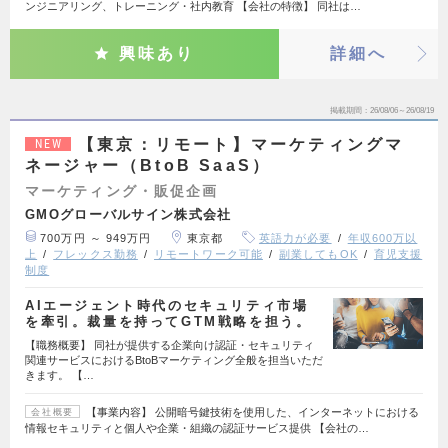
ンジニアリング、トレーニング・社内教育 【会社の特徴】 同社は…
興味あり
詳細へ
掲載期間
26/08/06～26/08/19
【東京：リモート】マーケティングマ
NEW
ネージャー（BtoB SaaS）
マーケティング・販促企画
GMOグローバルサイン株式会社
700万円 ～ 949万円
東京都
英語力が必要
年収600万以
上
フレックス勤務
リモートワーク可能
副業してもOK
育児支援
制度
AIエージェント時代のセキュリティ市場
を牽引。裁量を持ってGTM戦略を担う。
【職務概要】 同社が提供する企業向け認証・セキュリティ
関連サービスにおけるBtoBマーケティング全般を担当いただ
きます。 【…
【事業内容】 公開暗号鍵技術を使用した、インターネットにおける
会社概要
情報セキュリティと個人や企業・組織の認証サービス提供 【会社の…