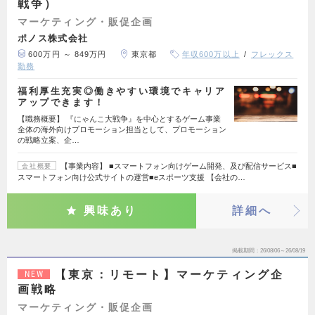
戦争）
マーケティング・販促企画
ポノス株式会社
600万円 ～ 849万円
東京都
年収600万以上
フレックス
勤務
福利厚生充実◎働きやすい環境でキャリア
アップできます！
【職務概要】 『にゃんこ大戦争』を中心とするゲーム事業
全体の海外向けプロモーション担当として、プロモーション
の戦略立案、企…
【事業内容】 ■スマートフォン向けゲーム開発、及び配信サービス■
会社概要
スマートフォン向け公式サイトの運営■eスポーツ支援 【会社の…
興味あり
詳細へ
掲載期間
26/08/06～26/08/19
【東京：リモート】マーケティング企
NEW
画戦略
マーケティング・販促企画