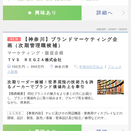
興味あり
詳細へ
掲載期間
26/08/07～26/08/20
【神奈川】ブランドマーケティング企
NEW
画（次期管理職候補）
マーケティング・販促企画
ＴＶＳ ＲＥＧＺＡ株式会社
700万円 ～ 899万円
神奈川県
年収600万以上
フレック
ス勤務
次期リーダー候補！世界屈指の技術力を誇
るメーカーでブランド価値向上を牽引
【職務概要】 同社ブランドの魅力をより多くの方にお届け
し、ブランド価値向上に取り組みます。グループ長を補佐し
ながら、将来的…
【事業内容】 テレビ及びその周辺機器・業務用ディスプレイなどの
会社概要
開発、設計、製造、販売／基板・筐体設計及び組立／修理などのサ…