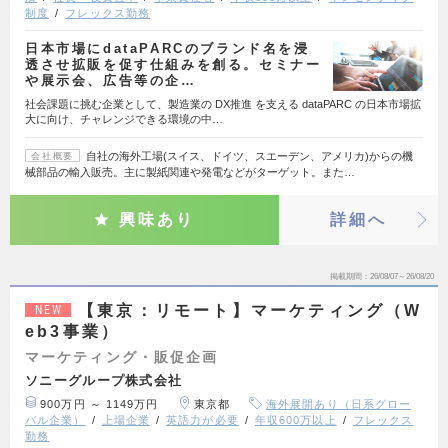
制度
フレックス勤務
日本市場にdataPARCのブランド名を浸
透させ拡販を促す仕組みを創る。セミナー
や展示会、広告等の企…
社会課題に挑む企業として、製造業の DX推進 を支える dataPARC の日本市場拡
大に向け、チャレンジできる環境の中…
自社の海外工場(スイス、ドイツ、スエーデン、アメリカ)からの機
会社概要
械部品の輸入販売。主に製紙関連や発電などがターゲット。また…
興味あり
詳細へ
掲載期間
26/08/07～26/08/20
【東京：リモート】マーケティング（W
NEW
eb3事業）
マーケティング・販促企画
ソニーグループ株式会社
900万円 ～ 1149万円
東京都
海外展開あり（日系グロー
バル企業）
上場企業
英語力が必要
年収600万以上
フレックス
勤務