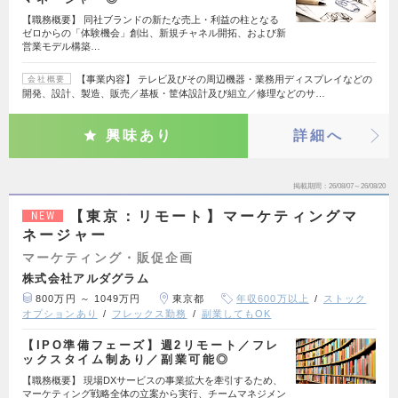
【職務概要】 同社ブランドの新たな売上・利益の柱となる
ゼロからの「体験機会」創出、新規チャネル開拓、および新
営業モデル構築…
【事業内容】 テレビ及びその周辺機器・業務用ディスプレイなどの
会社概要
開発、設計、製造、販売／基板・筐体設計及び組立／修理などのサ…
興味あり
詳細へ
掲載期間
26/08/07～26/08/20
【東京：リモート】マーケティングマ
NEW
ネージャー
マーケティング・販促企画
株式会社アルダグラム
800万円 ～ 1049万円
東京都
年収600万以上
ストック
オプションあり
フレックス勤務
副業してもOK
【IPO準備フェーズ】週2リモート／フレ
ックスタイム制あり／副業可能◎
【職務概要】 現場DXサービスの事業拡大を牽引するため、
マーケティング戦略全体の立案から実行、チームマネジメン