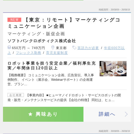
掲載期間
26/08/06～26/08/19
【東京：リモート】マーケティングコ
NEW
ミュニケーション企画
マーケティング・販促企画
ソフトバンクロボティクス株式会社
650万円 ～ 749万円
東京都
英語力が必要
年収600万以
上
フレックス勤務
育児支援制度
ロボット事業を担う安定企業／福利厚生充
実／年間休日120日以上
【職務概要】 コミュニケーション企画、広告宣伝、導入事
例制作、 イベント（展示会、Webinarサポート）の企画運
営、ブラン…
【事業内容】 ■ヒューマノイドロボット・サービスロボットの開
会社概要
発・販売・メンテナンスサービスの提供 【会社の特徴】 同社は、ヒュ…
興味あり
詳細へ
掲載期間
26/08/06～26/08/19