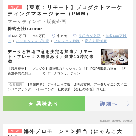
【東京：リモート】プロダクトマーケ
NEW
ティングマネージャー（PMM）
マーケティング・販促企画
株式会社truestar
650万円 ～ 799万円
東京都
英語力が必要
年収600万以
上
インセンティブ制度
フレックス勤務
育児支援制度
データと技術で意思決定を加速／リモー
ト・フレックス制度あり／残業15時間未
満
【職務概要】 プロダクト開発部のミッションは（1）PODB事業の発展、（2）
新規事業の創出、 （3）データコンサルティン…
【事業内容】 データ活用支援、BI実装支援、データサイエンス／エ
会社概要
ンジニアリング、トレーニング・社内教育 【会社の特徴】 同社は…
興味あり
詳細へ
掲載期間
26/08/06～26/08/19
海外プロモーション担当（にゃんこ大
NEW