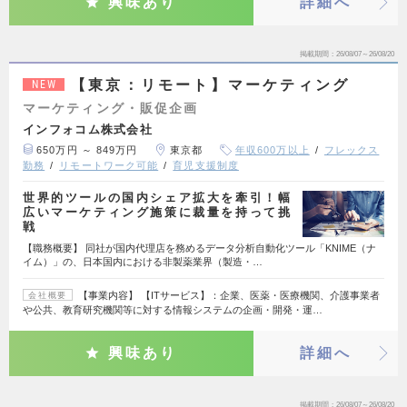
興味あり
詳細へ
掲載期間
26/08/07～26/08/20
【東京：リモート】マーケティング
NEW
マーケティング・販促企画
インフォコム株式会社
650万円 ～ 849万円
東京都
年収600万以上
フレックス
勤務
リモートワーク可能
育児支援制度
世界的ツールの国内シェア拡大を牽引！幅
広いマーケティング施策に裁量を持って挑
戦
【職務概要】 同社が国内代理店を務めるデータ分析自動化ツール「KNIME（ナ
イム）」の、日本国内における非製薬業界（製造・…
【事業内容】 【ITサービス】：企業、医薬・医療機関、介護事業者
会社概要
や公共、教育研究機関等に対する情報システムの企画・開発・運…
興味あり
詳細へ
掲載期間
26/08/07～26/08/20