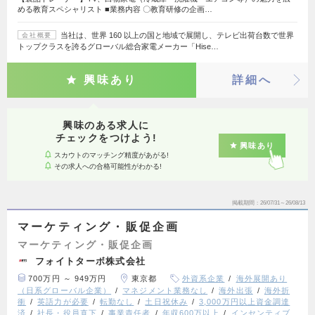
める教育スペシャリスト ■業務内容 〇教育研修の企画…
当社は、世界 160 以上の国と地域で展開し、テレビ出荷台数で世界
会社概要
トップクラスを誇るグローバル総合家電メーカー「Hise…
興味あり
詳細へ
興味のある求人に
チェックをつけよう!
興味あり
スカウトのマッチング精度があがる!
その求人への合格可能性がわかる!
掲載期間
26/07/31～26/08/13
マーケティング・販促企画
マーケティング・販促企画
フォイトターボ株式会社
700万円 ～ 949万円
東京都
外資系企業
海外展開あり
（日系グローバル企業）
マネジメント業務なし
海外出張
海外折
衝
英語力が必要
転勤なし
土日祝休み
3,000万円以上資金調達
済
社長・役員直下
事業責任者
年収600万以上
インセンティブ