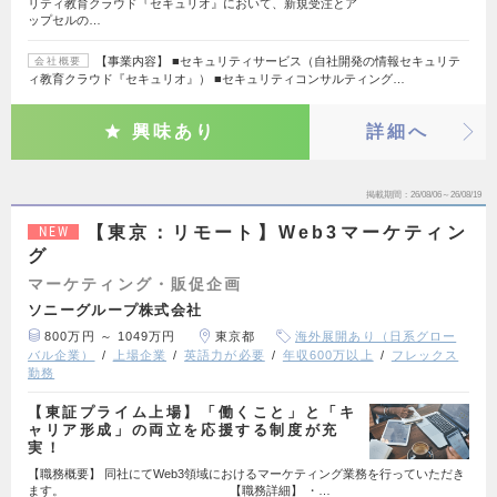
リティ教育クラウド『セキュリオ』において、新規受注とア
ップセルの…
【事業内容】 ■セキュリティサービス（自社開発の情報セキュリテ
会社概要
ィ教育クラウド『セキュリオ』） ■セキュリティコンサルティング…
興味あり
詳細へ
掲載期間
26/08/06～26/08/19
【東京：リモート】Web3マーケティン
NEW
グ
マーケティング・販促企画
ソニーグループ株式会社
800万円 ～ 1049万円
東京都
海外展開あり（日系グロー
バル企業）
上場企業
英語力が必要
年収600万以上
フレックス
勤務
【東証プライム上場】「働くこと」と「キ
ャリア形成」の両立を応援する制度が充
実！
【職務概要】 同社にてWeb3領域におけるマーケティング業務を行っていただき
ます。 【職務詳細】 ・…