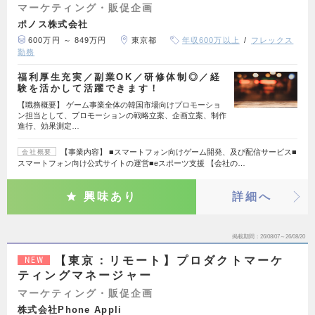
マーケティング・販促企画
ポノス株式会社
600万円 ～ 849万円
東京都
年収600万以上
フレックス
勤務
福利厚生充実／副業OK／研修体制◎／経
験を活かして活躍できます！
【職務概要】 ゲーム事業全体の韓国市場向けプロモーショ
ン担当として、プロモーションの戦略立案、企画立案、制作
進行、効果測定…
【事業内容】 ■スマートフォン向けゲーム開発、及び配信サービス■
会社概要
スマートフォン向け公式サイトの運営■eスポーツ支援 【会社の…
興味あり
詳細へ
掲載期間
26/08/07～26/08/20
【東京：リモート】プロダクトマーケ
NEW
ティングマネージャー
マーケティング・販促企画
株式会社Phone Appli