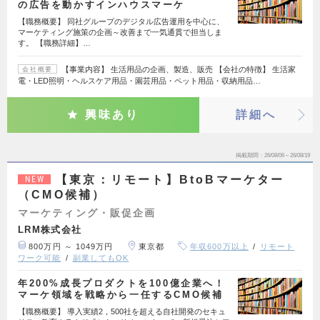
の広告を動かすインハウスマーケ
【職務概要】 同社グループのデジタル広告運用を中心に、
マーケティング施策の企画～改善まで一気通貫で担当しま
す。 【職務詳細】…
【事業内容】 生活用品の企画、製造、販売 【会社の特徴】 生活家
会社概要
電・LED照明・ヘルスケア用品・園芸用品・ペット用品・収納用品…
興味あり
詳細へ
掲載期間
26/08/06～26/08/19
【東京：リモート】BtoBマーケター
NEW
（CMO候補）
マーケティング・販促企画
LRM株式会社
800万円 ～ 1049万円
東京都
年収600万以上
リモート
ワーク可能
副業してもOK
年200%成長プロダクトを100億企業へ！
マーケ領域を戦略から一任するCMO候補
【職務概要】 導入実績2，500社を超える自社開発のセキュ