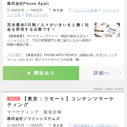
株式会社Phone Appli
500万円 ～ 749万円
東京都
フレックス勤務
リモートワ
ーク可能
副業してもOK
完全週休2日制／人々がいきいきと働く社
会を実現する企業です！
【職務概要】 マーケティングリード・商談の創出を主なミ
ッションとして、下記の関連部門と密に協力しながら各部の
戦略や施策の実…
【事業内容】 PHONE APPLI PEOPLE（組織を強くするコミュニケ
会社概要
ーションポータル）等クラウドサービスの企画・開…
興味あり
詳細へ
掲載期間
26/08/06～26/08/19
【東京：リモート】コンテンツマーケ
NEW
ティング
マーケティング・販促企画
株式会社ソリトンシステムズ
500万円 ～ 749万円
東京都
海外展開あり（日系グローバ