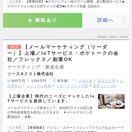
【事業内容】 ■スマートフォン向けゲーム開発、及び配信サービス■
会社概要
スマートフォン向け公式サイトの運営■eスポーツ支援 【会社の…
興味あり
詳細へ
掲載期間
26/08/07～26/08/20
【メールマーケティング（リーダ
NEW
ー）】上場／IoTサービス・ポケトークの会
社／フレックス／副業OK
マーケティング・販促企画
ソースネクスト株式会社
800万円 ～ 1249万円
東京都
上場企業
英語力不問
土
日祝休み
フレックス勤務
リモートワーク可能
副業してもOK
【上場企業】時代のニーズにマッチしたIo
Tサービスを提供しています。
メールマーケティング担当として、自社ECサイトの流入及
び号外促進策定を担当いただきます。 ▼メールマガジンの
配信設計 ・各配…
【事業概要】 パソコン・スマートフォンソフトウェアおよびハード
会社概要