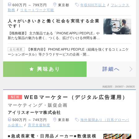
600万円 ～ 799万円
東京都
年収600万以上
フレックス
勤務
リモートワーク可能
人々がいきいきと働く社会を実現する企業
です！
【職務概要】 主力製品である「PHONE APPLI PEOPLE」や
新たな製品の魅力を磨く、つくる、拡げていける仲間を募…
【事業内容】 PHONE APPLI PEOPLE（組織を強くするコミュニケ
会社概要
ーションポータル）等クラウドサービスの企画・開…
興味あり
詳細へ
掲載期間
26/08/07～26/08/20
WEBマーケター（デジタル広告運用）
NEW
マーケティング・販促企画
アイリスオーヤマ株式会社
500万円 ～ 749万円
東京都
海外展開あり（日系グローバ
ル企業）
育児支援制度
■急成長家電・日用品メーカー■数億規模