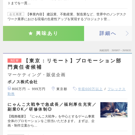
トまでを一貫…
【事業内容】 建設業、不動産業、製造業など、世界中のノンデスク
会社概要
ワーク業界における現場の生産性アップを実現するプロジェクト管…
興味あり
詳細へ
掲載期間
26/08/07～26/08/20
【東京：リモート】プロモーション部
NEW
門責任者候補
マーケティング・販促企画
ポノス株式会社
800万円 ～ 999万円
東京都
年収600万以上
フレックス
勤務
にゃんこ大戦争で急成長／福利厚生充実／
副業OK／研修体制◎
【職務概要】 『にゃんこ大戦争』を中心とするゲーム事業
全体のプロモーションをご担当いただきます。 まずは、企
画・制作立案から…