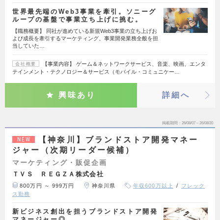
世界最先端のWeb3事業を牽引。ソニーグ
ループの基盤で事業立ち上げに挑む。
【職務概要】 同社が進めている新規Web3事業の立ち上げお
よび成長を牽引するマーケティング、事業開発業務全般を担
当していた…
【事業内容】 ゲーム＆ネットワークサービス、音楽、映画、エンタ
会社概要
テインメント・テクノロジー＆サービス（モバイル・コミュニケー…
興味あり
詳細へ
掲載期間
26/08/07～26/08/20
【神奈川】ブランドストア開発マネー
NEW
ジャー（次期リーダー候補）
マーケティング・販促企画
ＴＶＳ ＲＥＧＺＡ株式会社
800万円 ～ 999万円
神奈川県
年収600万以上
フレック
ス勤務
新ビジネス創出を担うブランドストア開発
マネージャー◎