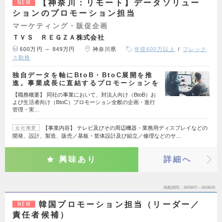
【神奈川：リモート】データソリュー
NEW
ションのプロモーション担当
マーケティング・販促企画
ＴＶＳ ＲＥＧＺＡ株式会社
600万円 ～ 849万円
神奈川県
年収600万以上
フレック
ス勤務
独自データを軸にBtoB・BtoC展開を推
進。事業成長に直結するプロモーションを
【職務概要】 同社の事業において、対法人向け（BtoB）お
よび生活者向け（BtoC）プロモーション全般の企画・進行
管理・実…
【事業内容】 テレビ及びその周辺機器・業務用ディスプレイなどの
会社概要
開発、設計、製造、販売／基板・筐体設計及び組立／修理などのサ…
興味あり
詳細へ
掲載期間
26/08/07～26/08/20
韓国プロモーション担当（リーダー／
NEW
責任者候補）