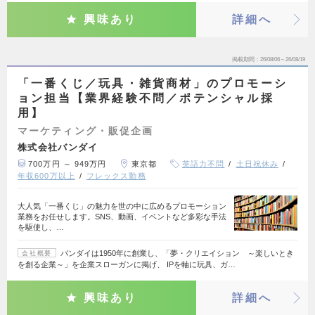
興味あり
詳細へ
掲載期間
26/08/06～26/08/19
「一番くじ／玩具・雑貨商材」のプロモーシ
ョン担当【業界経験不問／ポテンシャル採
用】
マーケティング・販促企画
株式会社バンダイ
700万円 ～ 949万円
東京都
英語力不問
土日祝休み
年収600万以上
フレックス勤務
大人気「一番くじ」の魅力を世の中に広めるプロモーション
業務をお任せします。SNS、動画、イベントなど多彩な手法
を駆使し、…
バンダイは1950年に創業し、「夢・クリエイション ～楽しいとき
会社概要
を創る企業～」を企業スローガンに掲げ、 IPを軸に玩具、ガ…
興味あり
詳細へ