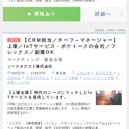
ウェア製品の企画・開発・販売 【会社特徴】 1996年の創業以…
興味あり
詳細へ
掲載期間
26/08/07～26/08/20
【CRM担当／チーフ～マネージャー】
NEW
上場／IoTサービス・ポケトークの会社／フ
レックス／副業OK
マーケティング・販促企画
ソースネクスト株式会社
800万円 ～ 1249万円
東京都
上場企業
英語力不問
土
日祝休み
年収600万以上
フレックス勤務
リモートワーク可能
副業してもOK
【上場企業】時代のニーズにマッチしたIo
Tサービスを提供しています。
CRMにおけるコミュニケーション施策、その他会員様向け
の販売施策の立案と実施施策を企画します。 さらに事後の
効果測定を行い…
【事業概要】 パソコン・スマートフォンソフトウェアおよびハード
会社概要
ウェア製品の企画・開発・販売 【会社特徴】 1996年の創業以来…