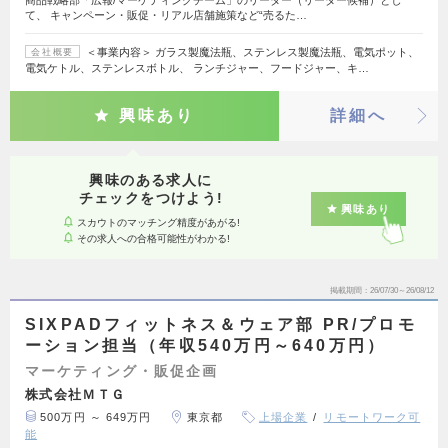
て、 キャンペーン・販促・リアル店舗施策など“売るた…
＜事業内容＞ ガラス製魔法瓶、ステンレス製魔法瓶、電気ポット、
会社概要
電気ケトル、ステンレスボトル、 ランチジャー、フードジャー、キ…
興味あり
詳細へ
興味のある求人に
チェックをつけよう!
興味あり
スカウトのマッチング精度があがる!
その求人への合格可能性がわかる!
掲載期間
26/07/30～26/08/12
SIXPADフィットネス＆ウェア部 PR/プロモ
ーション担当（年収540万円～640万円）
マーケティング・販促企画
株式会社ＭＴＧ
500万円 ～ 649万円
東京都
上場企業
リモートワーク可
能