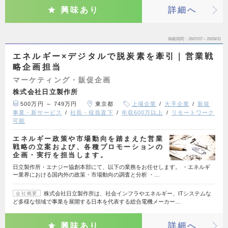
興味あり
詳細へ
掲載期間
26/07/07～26/08/31
エネルギー×デジタルで脱炭素を牽引｜営業戦
略企画担当
マーケティング・販促企画
株式会社日立製作所
500万円 ～ 749万円
東京都
上場企業
大手企業
新規
事業・新サービス
社長・役員直下
年収600万以上
リモートワーク
可能
エネルギー政策や市場動向を踏まえた営業
戦略の立案および、各種プロモーションの
企画・実行を担当します。
日立製作所・エナジー協創本部にて、以下の業務をお任せします。 ・エネルギ
ー業界における国内外の政策・市場動向の調査と分析 ・…
株式会社日立製作所は、社会インフラやエネルギー、ITシステムな
会社概要
ど多様な領域で事業を展開する日本を代表する総合電機メーカー…
興味あり
詳細へ