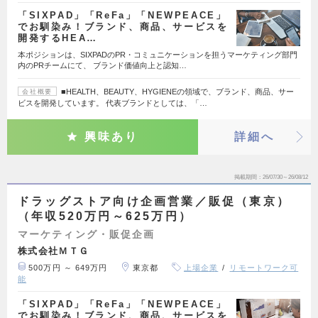
「SIXPAD」「ReFa」「NEWPEACE」
でお馴染み！ブランド、商品、サービスを
開発するHEA…
本ポジションは、SIXPADのPR・コミュニケーションを担うマーケティング部門
内のPRチームにて、 ブランド価値向上と認知…
■HEALTH、BEAUTY、HYGIENEの領域で、ブランド、商品、サー
会社概要
ビスを開発しています。 代表ブランドとしては、「…
興味あり
詳細へ
掲載期間
26/07/30～26/08/12
ドラッグストア向け企画営業／販促（東京）
（年収520万円～625万円）
マーケティング・販促企画
株式会社ＭＴＧ
500万円 ～ 649万円
東京都
上場企業
リモートワーク可
能
「SIXPAD」「ReFa」「NEWPEACE」
でお馴染み！ブランド、商品、サービスを