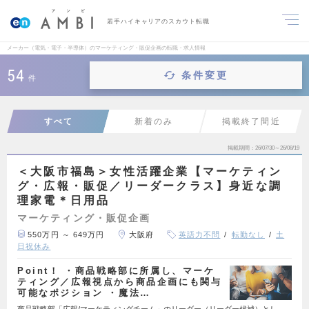
若手ハイキャリアのスカウト転職
メーカー（電気・電子・半導体）のマーケティング・販促企画の転職・求人情報
54
条件変更
件
すべて
新着のみ
掲載終了間近
掲載期間
26/07/30～26/08/19
＜大阪市福島＞女性活躍企業【マーケティン
グ・広報・販促／リーダークラス】身近な調
理家電＊日用品
マーケティング・販促企画
550万円 ～ 649万円
大阪府
英語力不問
転勤なし
土
日祝休み
Point！ ・商品戦略部に所属し、マーケ
ティング／広報視点から商品企画にも関与
可能なポジション ・魔法…
商品戦略部「広報/マーケティングチーム」のリーダー（リーダー候補）とし