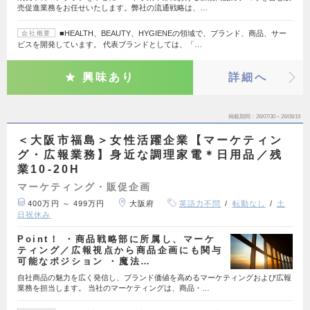
売促進業務をお任せいたします。弊社の流通戦略は、…
■HEALTH、BEAUTY、HYGIENEの領域で、ブランド、商品、サー
会社概要
ビスを開発しています。 代表ブランドとしては、「…
興味あり
詳細へ
掲載期間
26/07/30～26/08/19
＜大阪市福島＞女性活躍企業【マーケティン
グ・広報業務】身近な調理家電＊日用品／残
業10-20H
マーケティング・販促企画
400万円 ～ 499万円
大阪府
英語力不問
転勤なし
土
日祝休み
Point！ ・商品戦略部に所属し、マーケ
ティング／広報視点から商品企画にも関与
可能なポジション ・魔法…
自社商品の魅力を広く発信し、ブランド価値を高めるマーケティングおよび広報
業務を担当します。 当社のマーケティングは、商品・…