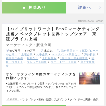
興味あり
詳細へ
掲載期間
26/07/23～26/08/17
【ハイブリットワーク】BtoCマーケティング
担当／ペンタブレット世界トップシェア 東
証プライム上場
マーケティング・販促企画
500万円 ～ 649万円
東京都
海外展開あり（日系グローバ
ル企業）
上場企業
大手企業
マネジメント業務なし
海外折衝
英語力が必要
転勤なし
土日祝休み
1億円以上資金調達済
社
長・役員直下
フレックス勤務
リモートワーク可能
育児支援制
度
オン・オフライン両面のマーケティングを
お願いします。
■企業概要 ペンタブレットで世界トップクラスのシェアを持
つ同社。そのシェア率は約90％にのぼり、多くのクリエイテ
ィブな企業…
ペンタブレット開発・販売、及びインクテクノロジーの開発・提供
会社概要