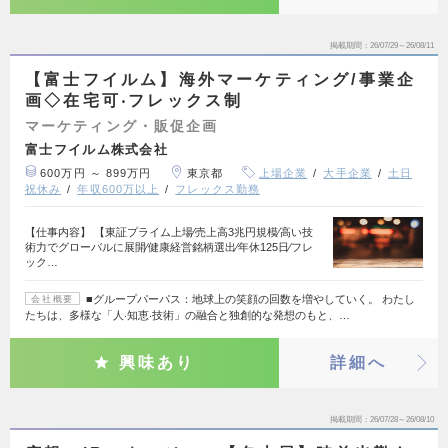
掲載期間
26/07/29～26/08/11
【富⼠フイルム】海外マーケティング/事業企
画◇在宅可‧フレックス制
マーケティング・販促企画
富⼠フイルム株式会社
600万円 ～ 899万円
東京都
上場企業
大手企業
土日
祝休み
年収600万以上
フレックス勤務
【仕事内容】 【東証プライム上場∕売上⾼3兆円規模∕⾼い技
術⼒でグローバルに展開∕健康経営銘柄選出∕年休125⽇∕フレ
ック…
■グループパーパス：地球上の笑顔の回数を増やしていく。 わたし
会社概要
たちは、多様な「⼈‧知恵‧技術」の融合と独創的な発想のもと、…
興味あり
詳細へ
掲載期間
26/07/28～26/08/10