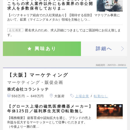
こちらの求人案件以外にも各業界の非公開
求人を多数保有しておりま…
【パソナキャリア経由での入社実績あり】【期待する役割】 マテリアル事業に
おいて、鉱業（マイニング＆メタル）領域を主軸としつ…
匿名求人のため、求人詳細につきましてはご面談時にお伝え致しま
会社概要
す。
興味あり
詳細へ
掲載期間
26/07/23～26/08/11
【大阪】マーケティング
マーケティング・販促企画
株式会社コラントッテ
550万円 ～ 649万円
大阪府
上場企業
転勤なし
【グロース上場の磁気医療機器メーカー】
年休125日／福利厚生充実◎転勤無し
【職務概要】 顧客育成や認知拡大を通じ、ブランドの売上
利益を拡大するマーケッターとして従事いただきます。
（今後より一層の業…