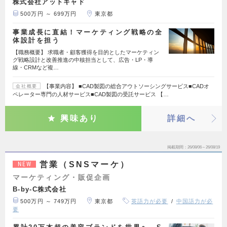
株式会社アットキャド
500万円 ～ 699万円
東京都
事業成長に直結！マーケティング戦略の全
体設計を担う
【職務概要】 求職者・顧客獲得を目的としたマーケティン
グ戦略設計と改善推進の中核担当として、広告・LP・導
線・CRMなど複…
【事業内容】 ■CAD製図の総合アウトソーシングサービス■CADオ
会社概要
ペレーター専門の人材サービス■CAD製図の受託サービス 【…
興味あり
詳細へ
掲載期間
26/08/06～26/08/19
営業（SNSマーケ）
NEW
マーケティング・販促企画
B-by-C株式会社
500万円 ～ 749万円
東京都
英語力が必要
中国語力が必
要