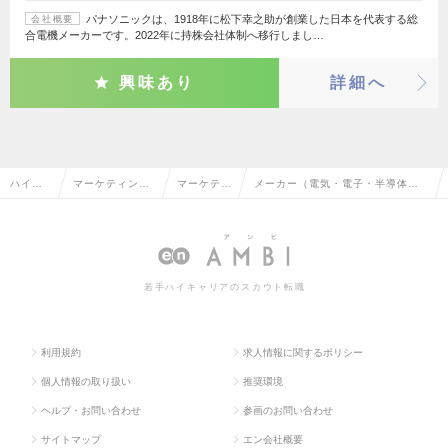
パナソニックは、1918年に松下幸之助が創業した日本を代表する総
会社概要
合電機メーカーです。2022年に持株会社体制へ移行しまし…
興味あり
詳細へ
ハイク
マーケティン
マーケティ
メーカー（電気・電子・半導体）
ラス求
グ・販促企画・
ング・販促
のマーケティング・販促企画の転
人TOP
商品開発系
企画
職・求人情報一覧
若手ハイキャリアのスカウト転職
利用規約
求人情報に関するポリシー
個人情報の取り扱い
推奨環境
ヘルプ・お問い合わせ
参画のお問い合わせ
サイトマップ
エン会社概要