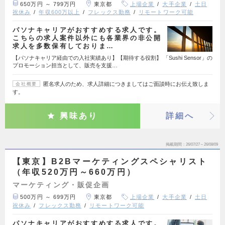
650万円 ～ 799万円
東京都
上場企業
大手企業
土日
祝休み
年収600万以上
フレックス勤務
リモートワーク可能
パソナキャリアがおすすめする求人です。
こちらの求人案件以外にも各業界の非公開
求人を多数保有しておりま…
【パソナキャリア経由での入社実績あり】【期待する役割】 「Sushi Sensor」の
プロモーション担当として、販売を支援…
匿名求人のため、求人詳細につきましてはご面談時にお伝え致しま
会社概要
す。
興味あり
詳細へ
掲載期間
26/07/27～26/08/09
【東京】B2Bマーケティングスペシャリスト
（年収520万円～660万円）
マーケティング・販促企画
500万円 ～ 699万円
東京都
上場企業
大手企業
土日
祝休み
フレックス勤務
リモートワーク可能
パソナキャリアがおすすめする求人です。