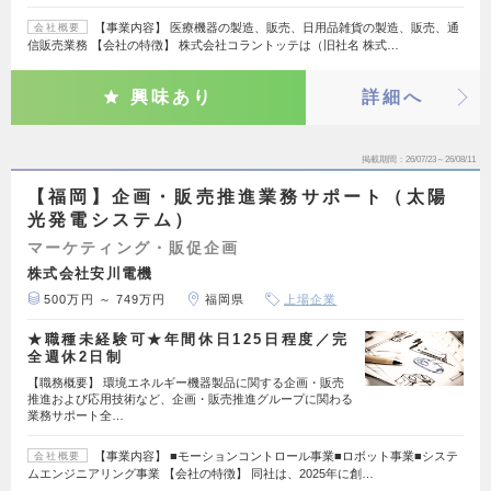
【事業内容】 医療機器の製造、販売、日用品雑貨の製造、販売、通
会社概要
信販売業務 【会社の特徴】 株式会社コラントッテは（旧社名 株式…
興味あり
詳細へ
掲載期間
26/07/23～26/08/11
【福岡】企画・販売推進業務サポート（太陽
光発電システム）
マーケティング・販促企画
株式会社安川電機
500万円 ～ 749万円
福岡県
上場企業
★職種未経験可★年間休日125日程度／完
全週休2日制
【職務概要】 環境エネルギー機器製品に関する企画・販売
推進および応用技術など、企画・販売推進グループに関わる
業務サポート全…
【事業内容】 ■モーションコントロール事業■ロボット事業■システ
会社概要
ムエンジニアリング事業 【会社の特徴】 同社は、2025年に創…