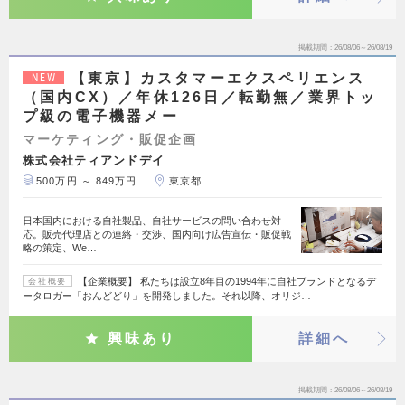
掲載期間
26/08/06～26/08/19
【東京】カスタマーエクスペリエンス
NEW
（国内CX）／年休126日／転勤無／業界トッ
プ級の電子機器メー
マーケティング・販促企画
株式会社ティアンドデイ
500万円 ～ 849万円
東京都
日本国内における自社製品、自社サービスの問い合わせ対
応。販売代理店との連絡・交渉、国内向け広告宣伝・販促戦
略の策定、We…
【企業概要】 私たちは設立8年目の1994年に自社ブランドとなるデ
会社概要
ータロガー「おんどどり」を開発しました。それ以降、オリジ…
興味あり
詳細へ
掲載期間
26/08/06～26/08/19