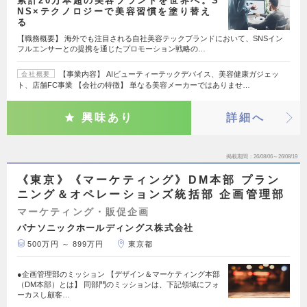
累計20万本超の美容ブランドを世界へ。S
NS×テクノロジーで美容習慣を塗り替え
る
【職務概要】 海外でも注目される自社美容テックブランドにおいて、SNSイン
フルエンサーとの提携を通じたプロモーション戦略の…
【事業内容】 AIビューティーテックデバイス、美容健康ガジェッ
会社概要
ト、店舗FC事業 【会社の特徴】 単なる美容メーカーではありませ…
興味あり
詳細へ
掲載期間
26/08/06～26/08/19
《東京》《マーケティング》DM本部 プラン
ニング＆オペレーションズ統括部 企画管理部
マーケティング・販促企画
パナソニックホールディングス株式会社
500万円 ～ 899万円
東京都
●企画管理部のミッション 【デザイン＆マーケティング本部
（DM本部）とは】 同部門のミッションは、下記領域にフォ
ーカスし顧客…