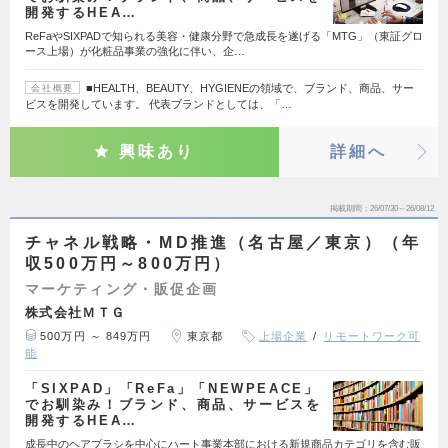
開発するHEA…
ReFaやSIXPADで知られる美容・健康分野で急成長を遂げる「MTG」（東証グロ
ース上場）が化粧品事業の強化に伴い、企…
■HEALTH、BEAUTY、HYGIENEの領域で、ブランド、商品、サー
会社概要
ビスを開発しています。 代表ブランドとしては、「…
興味あり
詳細へ
掲載期間
26/07/30～26/08/12
チャネル戦略・MD推進（名古屋／東京）（年
収500万円～800万円）
マーケティング・販促企画
株式会社ＭＴＧ
500万円 ～ 849万円
東京都
上場企業
リモートワーク可
能
「SIXPAD」「ReFa」「NEWPEACE」
でお馴染み！ブランド、商品、サービスを
開発するHEA…
成長中のヘアブラシを中心にハート事業本部における新規商品カテゴリを含む販