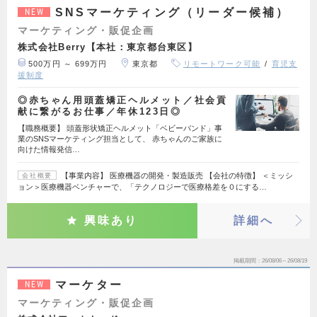
SNSマーケティング（リーダー候補）
NEW
マーケティング・販促企画
株式会社Berry【本社：東京都台東区】
500万円 ～ 699万円
東京都
リモートワーク可能
育児支
援制度
◎赤ちゃん用頭蓋矯正ヘルメット／社会貢
献に繋がるお仕事／年休123日◎
【職務概要】 頭蓋形状矯正ヘルメット「ベビーバンド」事
業のSNSマーケティング担当として、 赤ちゃんのご家族に
向けた情報発信…
【事業内容】 医療機器の開発・製造販売 【会社の特徴】 ＜ミッシ
会社概要
ョン＞医療機器ベンチャーで、「テクノロジーで医療格差を０にする…
興味あり
詳細へ
掲載期間
26/08/06～26/08/19
マーケター
NEW
マーケティング・販促企画