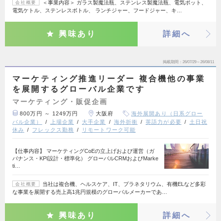
＜事業内容＞ ガラス製魔法瓶、ステンレス製魔法瓶、電気ポット、
会社概要
電気ケトル、ステンレスボトル、 ランチジャー、フードジャー、キ…
興味あり
詳細へ
掲載期間
26/07/29～26/08/11
マーケティング推進リーダー 複合機他の事業
を展開するグローバル企業です
マーケティング・販促企画
800万円 ～ 1249万円
大阪府
海外展開あり（日系グロー
バル企業）
上場企業
大手企業
海外折衝
英語力が必要
土日祝
休み
フレックス勤務
リモートワーク可能
【仕事内容】 マーケティングCoEの立上げおよび運営（ガ
バナンス・KPI設計・標準化） グローバルCRMおよびMarke
ti…
当社は複合機、ヘルスケア、IT、プラネタリウム、有機ELなど多彩
会社概要
な事業を展開する売上高1兆円規模のグローバルメーカーであ…
興味あり
詳細へ