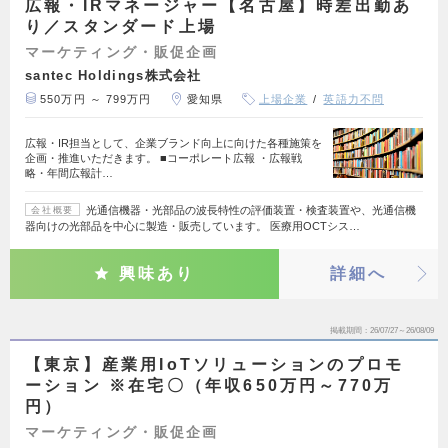
広報・IRマネージャー【名古屋】時差出勤あ
り／スタンダード上場
マーケティング・販促企画
santec Holdings株式会社
550万円 ～ 799万円
愛知県
上場企業
英語力不問
広報・IR担当として、企業ブランド向上に向けた各種施策を
企画・推進いただきます。 ■コーポレート広報 ・広報戦
略・年間広報計…
光通信機器・光部品の波長特性の評価装置・検査装置や、光通信機
会社概要
器向けの光部品を中心に製造・販売しています。 医療用OCTシス…
興味あり
詳細へ
掲載期間
26/07/27～26/08/09
【東京】産業用IoTソリューションのプロモ
ーション ※在宅〇（年収650万円～770万
円）
マーケティング・販促企画