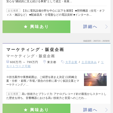
安心を“継続的に支え続ける事業”として成立・発展…
【主に電気設備分野を中心に以下を展開】 ■照明機器（住宅・オフ
会社概要
ィス・施設など） ■配線器具・分電盤などの電設資材 ■インターホ…
興味あり
詳細へ
掲載期間
26/07/24～26/08/06
マーケティング・販促企画
マーケティング・販促企画
600万円 ～ 799万円
東京都
大手企業
土日祝休み
リ
モートワーク可能
※担当案件や業務範囲は、ご経歴を踏まえ決定 (1)戦略立
案・分析 ・顧客／市場／競合の分析に基づく仮説立案とマ
ーケティング／…
高い技術力とブランド力: アナログレコード針の製造からスタートし
会社概要
た歴史を持ち、音響機器における高い技術力と音質へのこだわ…
興味あり
詳細へ