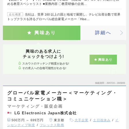
める教育スペシャリスト ■業務内容 〇教育研修の企画…
当社は、世界 160 以上の国と地域で展開し、テレビ出荷台数で世界
会社概要
トップクラスを誇るグローバル総合家電メーカー「Hise…
興味あり
詳細へ
興味のある求人に
チェックをつけよう!
興味あり
スカウトのマッチング精度があがる!
その求人への合格可能性がわかる!
掲載期間
26/07/24～26/08/06
グローバル家電メーカー＜マーケティング・
コミュニケーション職＞
マーケティング・販促企画
LG Electronics Japan株式会社
500万円 ～ 699万円
東京都
大手企業
土日祝休み
イ
ンセンティブ制度
フレックス勤務