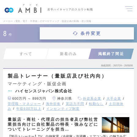
若手ハイキャリアのスカウト転職
メーカー（電気・電子・半導体）のマーケティング・販促企画の転職・求人情報
8
条件変更
件
すべて
新着のみ
掲載終了間近
掲載期間
26/07/24～26/08/06
製品トレーナー（量販店及び社内向）
マーケティング・販促企画
ハイセンスジャパン株式会社
600万円 ～ 899万円
神奈川県
外資系企業
大手企業
管理職・マネジャー
海外折衝
英語力不問
転勤なし
土日祝休
み
年収600万以上
インセンティブ制度
量販店・商社・代理店の担当者及び弊社営
業担当向けに自社製品の特長・強みなどに
ついてトレーニングを担当…
【製品トレーナー】TV、白物家電（冷蔵庫・洗濯機・エアコン等）の魅力を広