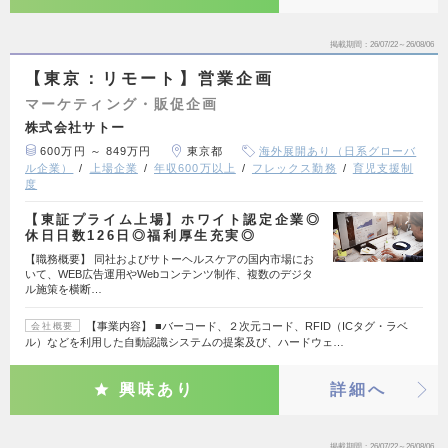
掲載期間
26/07/22～26/08/06
【東京：リモート】営業企画
マーケティング・販促企画
株式会社サトー
600万円 ～ 849万円
東京都
海外展開あり（日系グローバ
ル企業）
上場企業
年収600万以上
フレックス勤務
育児支援制
度
【東証プライム上場】ホワイト認定企業◎
休日日数126日◎福利厚生充実◎
【職務概要】 同社およびサトーヘルスケアの国内市場にお
いて、WEB広告運用やWebコンテンツ制作、複数のデジタ
ル施策を横断…
【事業内容】 ■バーコード、２次元コード、RFID（ICタグ・ラベ
会社概要
ル）などを利用した自動認識システムの提案及び、ハードウェ…
興味あり
詳細へ
掲載期間
26/07/22～26/08/06