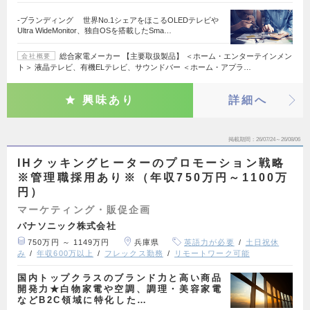
-ブランディング 世界No.1シェアをほこるOLEDテレビや
Ultra WideMonitor、独自OSを搭載したSma…
総合家電メーカー 【主要取扱製品】 ＜ホーム・エンターテインメン
会社概要
ト＞ 液晶テレビ、有機ELテレビ、サウンドバー ＜ホーム・アプラ…
興味あり
詳細へ
掲載期間
26/07/24～26/08/06
IHクッキングヒーターのプロモーション戦略
※管理職採用あり※（年収750万円～1100万
円）
マーケティング・販促企画
パナソニック株式会社
750万円 ～ 1149万円
兵庫県
英語力が必要
土日祝休
み
年収600万以上
フレックス勤務
リモートワーク可能
国内トップクラスのブランド力と高い商品
開発力★白物家電や空調、調理・美容家電
などB2C領域に特化した…