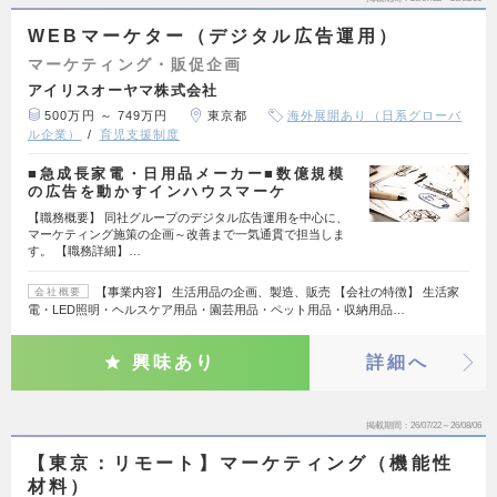
WEBマーケター（デジタル広告運用）
マーケティング・販促企画
アイリスオーヤマ株式会社
500万円 ～ 749万円
東京都
海外展開あり（日系グローバ
ル企業）
育児支援制度
■急成長家電・日用品メーカー■数億規模
の広告を動かすインハウスマーケ
【職務概要】 同社グループのデジタル広告運用を中心に、
マーケティング施策の企画～改善まで一気通貫で担当しま
す。 【職務詳細】…
【事業内容】 生活用品の企画、製造、販売 【会社の特徴】 生活家
会社概要
電・LED照明・ヘルスケア用品・園芸用品・ペット用品・収納用品…
興味あり
詳細へ
掲載期間
26/07/22～26/08/06
【東京：リモート】マーケティング（機能性
材料）