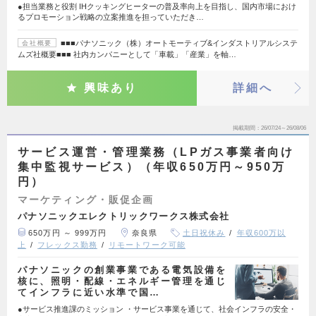
●担当業務と役割 IHクッキングヒーターの普及率向上を目指し、国内市場におけ
るプロモーション戦略の立案推進を担っていただき…
■■■パナソニック（株）オートモーティブ&インダストリアルシステ
会社概要
ムズ社概要■■■ 社内カンパニーとして「車載」「産業」を軸…
興味あり
詳細へ
掲載期間
26/07/24～26/08/06
サービス運営・管理業務（LPガス事業者向け
集中監視サービス）（年収650万円～950万
円）
マーケティング・販促企画
パナソニックエレクトリックワークス株式会社
650万円 ～ 999万円
奈良県
土日祝休み
年収600万以
上
フレックス勤務
リモートワーク可能
パナソニックの創業事業である電気設備を
核に、照明・配線・エネルギー管理を通じ
てインフラに近い水準で国…
●サービス推進課のミッション ・サービス事業を通じて、社会インフラの安全・