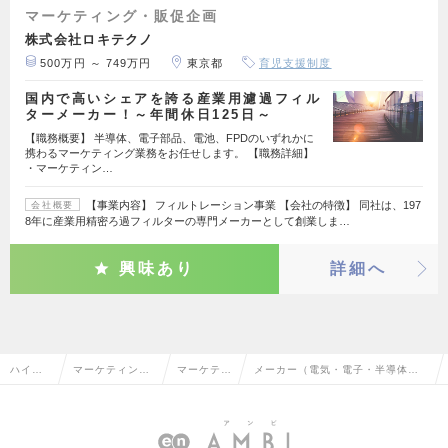
マーケティング・販促企画
株式会社ロキテクノ
500万円 ～ 749万円
東京都
育児支援制度
国内で高いシェアを誇る産業用濾過フィル
ターメーカー！～年間休日125日～
【職務概要】 半導体、電子部品、電池、FPDのいずれかに
携わるマーケティング業務をお任せします。 【職務詳細】
・マーケティン…
【事業内容】 フィルトレーション事業 【会社の特徴】 同社は、197
会社概要
8年に産業用精密ろ過フィルターの専門メーカーとして創業しま…
興味あり
詳細へ
ハイク
マーケティン
マーケティ
メーカー（電気・電子・半導体）
ラス求
グ・販促企画・
ング・販促
のマーケティング・販促企画の転
人TOP
商品開発系
企画
職・求人情報一覧