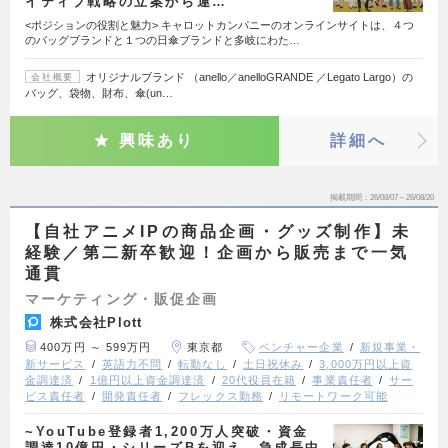
イティブ戦略の立案から運…
<ポジションの役割と魅力> キャロットカンパニーのオンラインサイトは、４つ
のバッグブランドと１つの日傘ブランドと多岐にわた…
オリジナルブランド （anello／anelloGRANDE ／Legato Largo）の
会社概要
バッグ、袋物、財布、傘(un…
興味あり
詳細へ
掲載期間
26/08/07～26/08/20
【自社アニメIPの商品企画・グッズ制作】未
経験／第二新卒歓迎！企画から販売まで一気
通貫
マーケティング・販促企画
株式会社Plott
400万円 ～ 599万円
東京都
ベンチャー企業
新規事業・
新サービス
英語力不問
転勤なし
土日祝休み
3,000万円以上資
金調達済
1億円以上資金調達済
20代役員在籍
事業責任者
サー
ビス責任者
開発責任者
フレックス勤務
リモートワーク可能
~YouTube登録者1,200万人突破・資金
調達10億円・シリーズBを迎え、急成長中