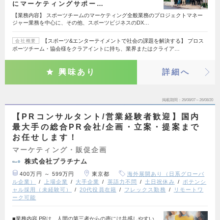
にマーケティングサポー…
【業務内容】 スポーツチームのマーケティング全般業務のプロジェクトマネー
ジャー業務を中心に、その他、スポーツビジネスのDX…
【スポーツ&エンターテイメントで社会の課題を解決する】 プロス
会社概要
ポーツチーム・協会様をクラアイントに持ち、業界またはクライア…
興味あり
詳細へ
掲載期間
26/08/07～26/08/20
【PRコンサルタント/営業経験者歓迎】国内
最大手の総合PR会社/企画・立案・提案まで
お任せします！
マーケティング・販促企画
株式会社プラチナム
400万円 ～ 599万円
東京都
海外展開あり（日系グローバ
ル企業）
上場企業
大手企業
英語力不問
土日祝休み
ポテンシ
ャル採用（未経験可）
20代役員在籍
フレックス勤務
リモートワ
ーク可能
■業務内容 PRは、人間の第三者からの声には共感しやすい