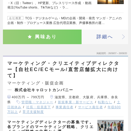
・X（旧：Twitter）、HP更新、プレスリリース作成 ・動画
発注(YouTube shorts、TikTokなど) ・ラ…
TCG・デジタルゲーム・MDの企画・開発・発売 マンガ・アニメの
会社概要
企画・制作・プロデュース業務 広告代理店業務、声優事務所の運…
興味あり
詳細へ
掲載期間
26/08/07～26/08/20
マーケティング・クリエイティブディレクタ
ー【自社EC/ECモール/直営店舗拡大に向け
て】
マーケティング・販促企画
株式会社キャロットカンパニー
400万円 ～ 799万円
滋賀県、京都府、大阪府、兵庫県、奈良
県
管理職・マネジャー
新規事業・新サービス
転勤なし
土
日祝休み
社長・役員直下
事業責任者
サービス責任者
年収600
万以上
育児支援制度
マーケティングディレクターの募集です。
各ブランドのマーケティング戦略、クリエ