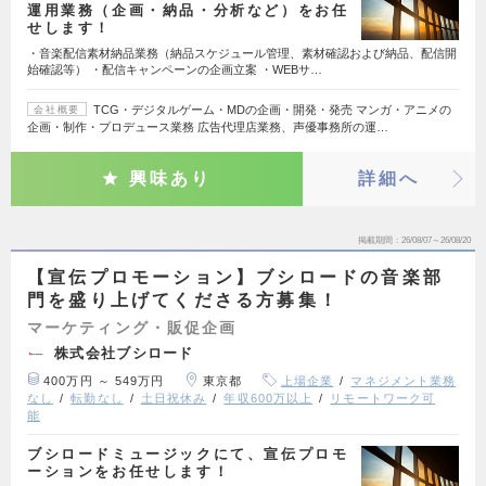
運用業務（企画・納品・分析など）をお任
せします！
・音楽配信素材納品業務（納品スケジュール管理、素材確認および納品、配信開
始確認等） ・配信キャンペーンの企画立案 ・WEBサ…
TCG・デジタルゲーム・MDの企画・開発・発売 マンガ・アニメの
会社概要
企画・制作・プロデュース業務 広告代理店業務、声優事務所の運…
興味あり
詳細へ
掲載期間
26/08/07～26/08/20
【宣伝プロモーション】ブシロードの音楽部
門を盛り上げてくださる方募集！
マーケティング・販促企画
株式会社ブシロード
400万円 ～ 549万円
東京都
上場企業
マネジメント業務
なし
転勤なし
土日祝休み
年収600万以上
リモートワーク可
能
ブシロードミュージックにて、宣伝プロモ
ーションをお任せします！