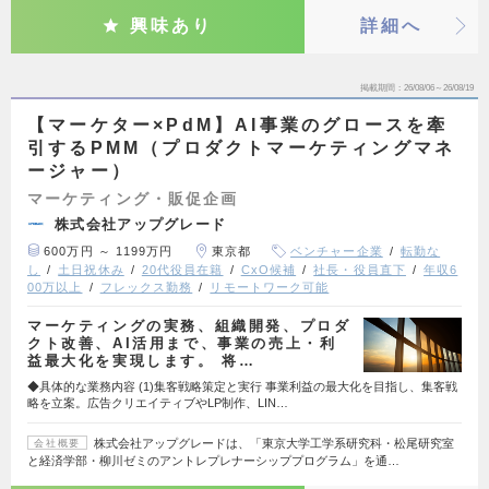
興味あり
詳細へ
掲載期間
26/08/06～26/08/19
【マーケター×PdM】AI事業のグロースを牽
引するPMM（プロダクトマーケティングマネ
ージャー）
マーケティング・販促企画
株式会社アップグレード
600万円 ～ 1199万円
東京都
ベンチャー企業
転勤な
し
土日祝休み
20代役員在籍
CxO候補
社長・役員直下
年収6
00万以上
フレックス勤務
リモートワーク可能
マーケティングの実務、組織開発、プロダ
クト改善、AI活用まで、事業の売上・利
益最大化を実現します。 将…
◆具体的な業務内容 (1)集客戦略策定と実行 事業利益の最大化を目指し、集客戦
略を立案。広告クリエイティブやLP制作、LIN…
株式会社アップグレードは、「東京大学工学系研究科・松尾研究室
会社概要
と経済学部・柳川ゼミのアントレプレナーシッププログラム」を通…