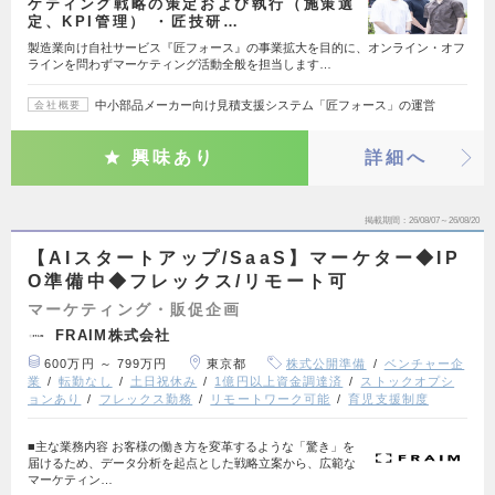
ケティング戦略の策定および執行（施策選
定、KPI管理） ・匠技研…
製造業向け自社サービス『匠フォース』の事業拡大を目的に、オンライン・オフ
ラインを問わずマーケティング活動全般を担当します…
中小部品メーカー向け見積支援システム「匠フォース」の運営
会社概要
興味あり
詳細へ
掲載期間
26/08/07～26/08/20
【AIスタートアップ/SaaS】マーケター◆IP
O準備中◆フレックス/リモート可
マーケティング・販促企画
FRAIM株式会社
600万円 ～ 799万円
東京都
株式公開準備
ベンチャー企
業
転勤なし
土日祝休み
1億円以上資金調達済
ストックオプシ
ョンあり
フレックス勤務
リモートワーク可能
育児支援制度
■主な業務内容 お客様の働き方を変革するような「驚き」を
届けるため、データ分析を起点とした戦略立案から、広範な
マーケティン…