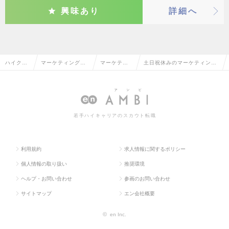
興味あり
詳細へ
ハイクラ
マーケティング・
マーケティ
土日祝休みのマーケティン
ス求人T
販促企画・商品開
ング・販促
グ・販促企画の転職・求人情
OP
発系
企画
報一覧
若手ハイキャリアのスカウト転職
利用規約
求人情報に関するポリシー
個人情報の取り扱い
推奨環境
ヘルプ・お問い合わせ
参画のお問い合わせ
サイトマップ
エン会社概要
©
en Inc.