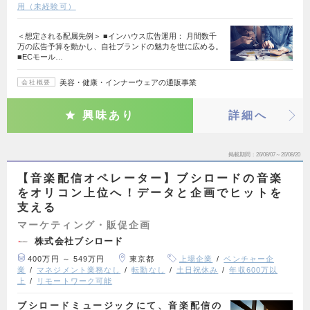
用（未経験可）
＜想定される配属先例＞ ■インハウス広告運用： 月間数千
万の広告予算を動かし、自社ブランドの魅力を世に広める。
■ECモール…
美容・健康・インナーウェアの通販事業
会社概要
興味あり
詳細へ
掲載期間
26/08/07～26/08/20
【音楽配信オペレーター】ブシロードの音楽
をオリコン上位へ！データと企画でヒットを
支える
マーケティング・販促企画
株式会社ブシロード
400万円 ～ 549万円
東京都
上場企業
ベンチャー企
業
マネジメント業務なし
転勤なし
土日祝休み
年収600万以
上
リモートワーク可能
ブシロードミュージックにて、音楽配信の