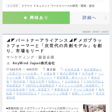
クラウド ドキュメント ワークスペースの研究・開発・提供
会社概要
興味あり
詳細へ
掲載期間
26/08/07～26/08/20
◢◤パートナーアライアンス◢◤メガプラッ
トフォーマーと「次世代の共創モデル」を創
り、市場をリード
マーケティング・販促企画
AnyMind Japan株式会社
550万円 ～ 999万円
東京都
外資系企業
海外展開あり
（日系グローバル企業）
上場企業
株式公開準備
大手企業
ベン
チャー企業
管理職・マネジャー
新規事業・新サービス
海外出
張
海外折衝
英語力不問
転勤なし
土日祝休み
3,000万円以上
資金調達済
1億円以上資金調達済
ポテンシャル採用（未経験可）
20代役員在籍
社長・役員直下
事業責任者
サービス責任者
海外
転勤
年収600万以上
インセンティブ制度
副業してもOK
育児支
援制度
■業務内容 (1) メガプラットフォーマーとの共同ソリューシ