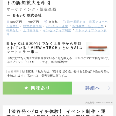
トの認知拡大を牽引
マーケティング・販促企画
B-by-C 株式会社
500万円 ～ 799万円
東京都
海外展開あり（日系グローバ
ル企業）
株式公開準備
ベンチャー企業
新規事業・新サービス
転勤なし
土日祝休み
インセンティブ制度
ストックオプションあ
り
B-by-Cは日本だけでなく世界中から注目
されている「ViEW＝TECH」というAIス
マートミラー事…
日本だけでなく海外で注目されている「顔を鍛える」セルフケアに主軸を置いた
自社ブランド「COREFIT」では、当社の理念や…
MISSION 「私たちは、”恋する 100 歳、働ける 120 歳”を当たり前の
会社概要
社会にします」 私たちは、美容整形に頼らず…
興味あり
詳細へ
掲載期間
26/08/07～26/08/20
【渋谷発×ゼロイチ体験】 イベント制作・運