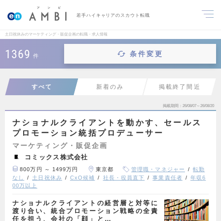
若手ハイキャリアのスカウト転職
土日祝休みのマーケティング・販促企画の転職・求人情報
1369
条件変更
件
すべて
新着のみ
掲載終了間近
掲載期間
26/08/07～26/08/20
ナショナルクライアントを動かす、セールス
プロモーション統括プロデューサー
マーケティング・販促企画
コミックス株式会社
800万円 ～ 1499万円
東京都
管理職・マネジャー
転勤
なし
土日祝休み
CxO候補
社長・役員直下
事業責任者
年収6
00万以上
ナショナルクライアントの経営層と対等に
渡り合い、統合プロモーション戦略の全責
任を担う、会社の「顔」と…