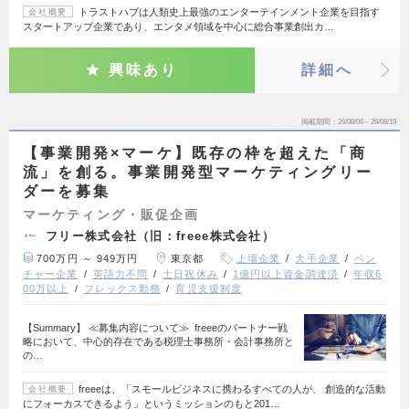
トラストハブは人類史上最強のエンターテインメント企業を目指す
会社概要
スタートアップ企業であり、エンタメ領域を中心に総合事業創出カ…
興味あり
詳細へ
掲載期間
26/08/06～26/08/19
【事業開発×マーケ】既存の枠を超えた「商
流」を創る。事業開発型マーケティングリー
ダーを募集
マーケティング・販促企画
フリー株式会社（旧：freee株式会社）
700万円 ～ 949万円
東京都
上場企業
大手企業
ベン
チャー企業
英語力不問
土日祝休み
1億円以上資金調達済
年収6
00万以上
フレックス勤務
育児支援制度
【Summary】 ≪募集内容について≫ freeeのパートナー戦
略において、中心的存在である税理士事務所・会計事務所と
の…
freeeは、「スモールビジネスに携わるすべての人が、 創造的な活動
会社概要
にフォーカスできるよう」というミッションのもと201…