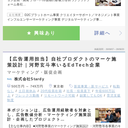
ョン企画・開発 グローバル規模の影響力を持つプラットフ
ォーム各社…
D2Cプラットホーム事業 クリエイターサポート／マネジメント事業
会社概要
インフルエンサーマーケティング事業 デジタルマーケティング事…
興味あり
詳細へ
掲載期間
26/08/07～26/08/20
【広告運用担当】自社プロダクトのマーケ施
策設計｜河野玄斗率いるEdTech企業
マーケティング・販促企画
株式会社Stardy
500万円 ～ 749万円
東京都
新規事業・新サービス
転勤
なし
土日祝休み
20代役員在籍
社長・役員直下
年収600万以
上
フレックス勤務
リモートワーク可能
副業してもOK
育児支援
制度
本ポジションは、広告運用経験者を対象と
し、広告数値分析・マーケティング施策設
計・企画したプロジェクト…
【主な仕事内容】 ■河野塾事業のマーケティング施策設計 ・河野塾等各事業のキ