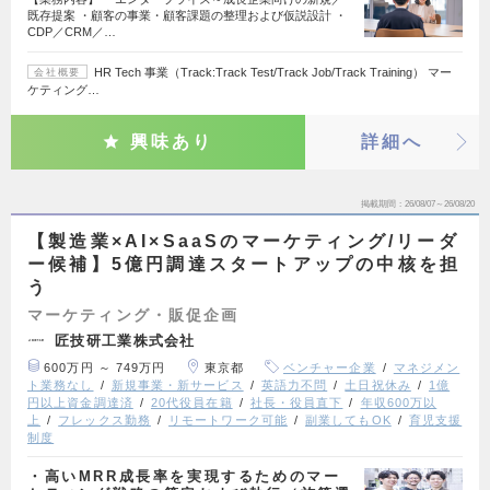
既存提案 ・顧客の事業・顧客課題の整理および仮説設計 ・
CDP／CRM／…
HR Tech 事業（Track:Track Test/Track Job/Track Training） マー
会社概要
ケティング…
興味あり
詳細へ
掲載期間
26/08/07～26/08/20
【製造業×AI×SaaSのマーケティング/リーダ
ー候補】5億円調達スタートアップの中核を担
う
マーケティング・販促企画
匠技研工業株式会社
600万円 ～ 749万円
東京都
ベンチャー企業
マネジメン
ト業務なし
新規事業・新サービス
英語力不問
土日祝休み
1億
円以上資金調達済
20代役員在籍
社長・役員直下
年収600万以
上
フレックス勤務
リモートワーク可能
副業してもOK
育児支援
制度
・高いMRR成長率を実現するためのマー