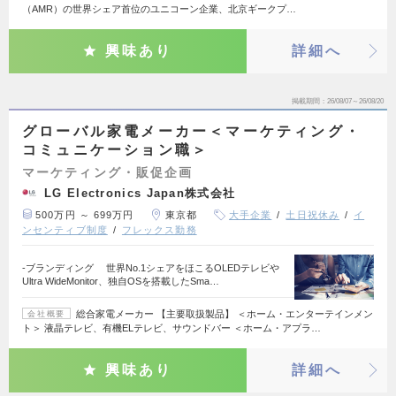
（AMR）の世界シェア首位のユニコーン企業、北京ギークプ…
興味あり
詳細へ
掲載期間
26/08/07～26/08/20
グローバル家電メーカー＜マーケティング・
コミュニケーション職＞
マーケティング・販促企画
LG Electronics Japan株式会社
500万円 ～ 699万円
東京都
大手企業
土日祝休み
イ
ンセンティブ制度
フレックス勤務
-ブランディング 世界No.1シェアをほこるOLEDテレビや
Ultra WideMonitor、独自OSを搭載したSma…
総合家電メーカー 【主要取扱製品】 ＜ホーム・エンターテインメン
会社概要
ト＞ 液晶テレビ、有機ELテレビ、サウンドバー ＜ホーム・アプラ…
興味あり
詳細へ