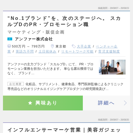
掲載期間
26/08/07～26/08/23
“No.1ブランド”を、次のステージへ。 スカ
ルプDのPR・プロモーション職
マーケティング・販促企画
アンファー株式会社
500万円 ～ 799万円
東京都
大手企業
ベンチャー企
業
英語力不問
土日祝休み
リモートワーク可能
育児支援制度
アンファーの主力ブランド「スカルプD」にて、 PR・プロ
モーション業務を担当いただきます。 単なる露出獲得では
なく、 ブランド…
化粧品、サプリメント、健康食品、専門医師監修によるクリニック
会社概要
専売品などのオリジナルエイジングケアプロダクツの研究開発及び…
興味あり
詳細へ
掲載期間
26/08/07～26/08/20
インフルエンサーマーケ営業｜美容ガジェッ