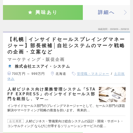
興味あり
詳細へ
掲載期間
26/08/06～26/08/19
【札幌│インサイドセールスプレイングマネー
ジャー】部長候補│自社システムのマーケ戦略
の企画・立案など
マーケティング・販促企画
株式会社エスアイ・システム
700万円 ～ 999万円
北海道
管理職・マネジャー
土日祝
休み
人材ビジネス向け業務管理システム「STA
FF EXPRESS」のインサイドセールス部
門を統括し、マー…
インサイドセールス部門のプレイングマネージャーとして、セールス部門の課題
解決やマーケティング戦略の推進を担います。 将来的…
人材ビジネス・警備業向け総合システムの設計・開発・サポート・
会社概要
コンサルティング ならびに付帯するソリューションサービスの提…