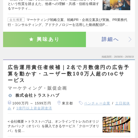
という性質を踏まえた、他者への理解・共感・信頼を構築す
るマーケティ…
マーケティング戦略立案、戦略PR・企画立案及び実施、PR業務代
会社概要
行・コンサルティング、アドテクノロジーを活用した動画配信P…
興味あり
詳細へ
掲載期間
26/08/06～26/08/19
広告運用責任者候補｜2名で月数億円の広告予
算を動かす・ユーザー数100万人超のtoCサ
ービス
マーケティング・販促企画
株式会社トラストハブ
1000万円 ～ 1599万円
東京都
ベンチャー企業
土日祝休
み
1億円以上資金調達済
< 会社概要 > トラストハブは、オンラインでトレカのオリジ
ナルパック（オリパ）を購入できるサービス「クローブオリ
パ」を提…