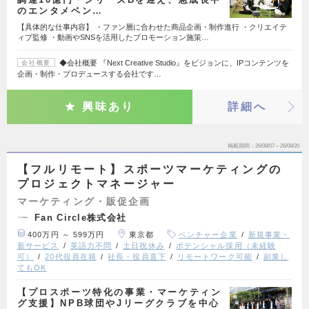
のエンタメベン…
【具体的な仕事内容】 ・ファン層に合わせた商品企画・制作進行 ・クリエイテ
ィブ監修 ・動画やSNSを活用したプロモーション施策…
◆会社概要 『Next Creative Studio』をビジョンに、IPコンテンツを
会社概要
企画・制作・プロデュースする会社です…
興味あり
詳細へ
掲載期間
26/08/07～26/08/20
【フルリモート】スポーツマーケティングの
プロジェクトマネージャー
マーケティング・販促企画
Fan Circle株式会社
400万円 ～ 599万円
東京都
ベンチャー企業
新規事業・
新サービス
英語力不問
土日祝休み
ポテンシャル採用（未経験
可）
20代役員在籍
社長・役員直下
リモートワーク可能
副業し
てもOK
【プロスポーツ特化の事業・マーケティン
グ支援】NPB球団やJリーグクラブを中心