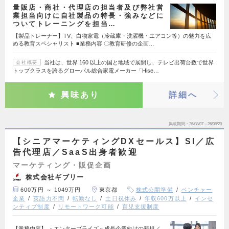
量販店・商社・代理店の担当者及び弊社営
業担当向けに自社製品の特長・強みなどに
ついてトレーニングを担当…
【製品トレーナー】TV、白物家電（冷蔵庫・洗濯機・エアコン等）の魅力を広
める教育スペシャリスト ■業務内容 〇教育研修の企画…
当社は、世界 160 以上の国と地域で展開し、テレビ出荷台数で世界
会社概要
トップクラスを誇るグローバル総合家電メーカー「Hise…
興味あり
詳細へ
掲載期間
26/08/07～26/08/20
【シニアマーケティングDXセールス】SI／広
告代理店／SaaS出身者歓迎
マーケティング・販促企画
株式会社ギブリー
600万円 ～ 1049万円
東京都
株式公開準備
ベンチャー
企業
英語力不問
転勤なし
土日祝休み
年収600万以上
インセ
ンティブ制度
リモートワーク可能
育児支援制度
【業務内容】 ・エンタープライズ～成長企業向けの新規／