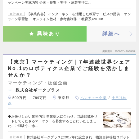
ャンペーン実施内容 企画・提案・実行 ・施策実行に…
【事業内容】 インターネットを活用した教育サービスの提供 ・オン
会社概要
ライン学習塾 ・オンライン教材・参考書制作 ・教育系YouTub…
興味あり
詳細へ
掲載期間
26/08/07～26/08/20
【東京】マーケティング｜7年連続世界シェア
No.1のロボティクス企業でご経験を活かしま
せんか？
マーケティング・販促企画
株式会社ギークプラス
500万円 ～ 799万円
東京都
ベンチャー企業
土日祝休
み
◆お任せしたい業務内容 事業拡大に合わせ、当該領域をリ
ードしてくださるマーケターを募集することにいたしまし
た。ご経験やご志…
株式会社ギークプラスは2017年に設立され、物流自律移動ロボット
会社概要