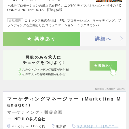
～統合プロモーションの最上流を担う、エグゼクティブポジション～ 当社の「C
ONNECTING THE DOTS」哲学を体現…
コミックス株式会社は、PR、プロモーション、マーケティング、ブ
会社概要
ランディングを主軸としたコミュニケーション・ミックスカンパ…
興味あり
詳細へ
興味のある求人に
チェックをつけよう!
興味あり
スカウトのマッチング精度があがる!
その求人への合格可能性がわかる!
掲載期間
26/08/07～26/08/20
マーケティングマネージャー（Marketing M
anager）
マーケティング・販促企画
NEULO株式会社
700万円 ～ 1199万円
東京都
海外展開あり（日系グロー