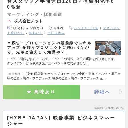
営スタッフ／年間休日120日／有給消化率8
0％超
マーケティング・販促企画
株式会社ノット
500万円 ～ 599万円
東京都
ベンチャー企業
マネジメン
ト業務なし
転勤なし
土日祝休み
▼広告・プロモーションの最前線でスキル
アップ 多様なプロジェクトに携わりなが
ら、先輩と協力して知識やス…
イベント制作をするチームで、イベントの制作、当日の運営をお任せします。
クライアントから依頼を受けたイベントを成功させるた…
広告代理店業 セールスプロモーション企画・実施 イベント・展示会
会社概要
等の企画・制作・プロデュース 映像の企画・制作・プロデュース 企…
興味あり
詳細へ
掲載期間
26/08/07～26/08/20
[HYBE JAPAN] 映像事業 ビジネスマネー
ジャー