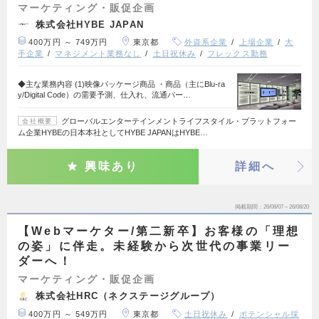
マーケティング・販促企画
株式会社HYBE JAPAN
400万円 ～ 749万円
東京都
外資系企業
上場企業
大
手企業
マネジメント業務なし
土日祝休み
フレックス勤務
◆主な業務内容 (1)映像パッケージ商品 ・商品（主にBlu-ra
y/Digital Code）の需要予測、仕入れ、流通パー…
グローバルエンターテインメントライフスタイル・プラットフォー
会社概要
ム企業HYBEの日本本社としてHYBE JAPANはHYBE…
興味あり
詳細へ
掲載期間
26/08/07～26/08/20
【Webマーケター/第二新卒】お客様の「理想
の姿」に伴走。未経験から次世代の事業リー
ダーへ！
マーケティング・販促企画
株式会社HRC（ネクステージグループ）
400万円 ～ 549万円
東京都
土日祝休み
ポテンシャル採