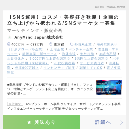
掲載期間
26/08/04～26/08/17
【SNS運用】コスメ・美容好き歓迎！企画の
立ち上げから携われる/SNSマーケター募集
マーケティング・販促企画
AnyMind Japan株式会社
400万円 ～ 699万円
東京都
外資系企業
海外展開あり
（日系グローバル企業）
上場企業
ベンチャー企業
管理職・マネ
ジャー
新規事業・新サービス
海外出張
海外折衝
英語力不問
土日祝休み
3,000万円以上資金調達済
1億円以上資金調達済
ポテ
ンシャル採用（未経験可）
20代役員在籍
サービス責任者
海外転
勤
年収600万以上
インセンティブ制度
副業してもOK
育児支援
制度
■業務概要 ブランドのSNSアカウント運用を担当し、フォロ
ワー増加とエンゲージメント向上を目的に、オーガニック投
稿の管理・…
D2Cプラットホーム事業 クリエイターサポート／マネジメント事業
会社概要
インフルエンサーマーケティング事業 デジタルマーケティング事…
興味あり
詳細へ