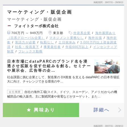
掲載期間
26/07/31～26/08/13
マーケティング・販促企画
マーケティング・販促企画
フォイトターボ株式会社
700万円 ～ 949万円
東京都
外資系企業
海外展開あり
（日系グローバル企業）
マネジメント業務なし
海外出張
海外折
衝
英語力が必要
転勤なし
土日祝休み
3,000万円以上資金調達
済
社長・役員直下
事業責任者
年収600万以上
インセンティブ
制度
フレックス勤務
日本市場にdataPARCのブランド名を浸
透させ拡販を促す仕組みを創る。セミナー
や展示会、広告等の企…
社会課題に挑む企業として、製造業の DX推進 を支える dataPARC の日本市場拡
大に向け、チャレンジできる環境の中…
自社の海外工場(スイス、ドイツ、スエーデン、アメリカ)からの機
会社概要
械部品の輸入販売。主に製紙関連や発電などがターゲット。また…
興味あり
詳細へ
掲載期間
26/07/31～26/08/13