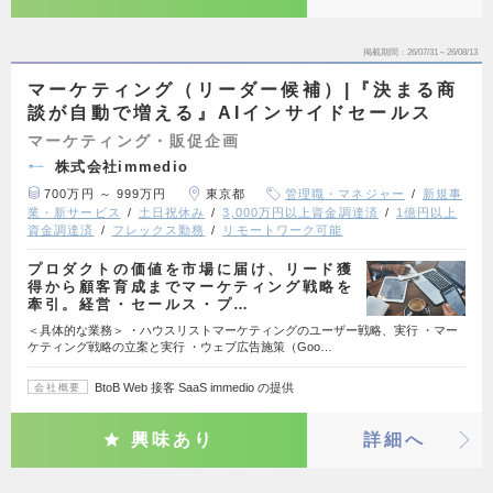
掲載期間
26/07/31～26/08/13
マーケティング（リーダー候補）|『決まる商
談が自動で増える』AIインサイドセールス
マーケティング・販促企画
株式会社immedio
700万円 ～ 999万円
東京都
管理職・マネジャー
新規事
業・新サービス
土日祝休み
3,000万円以上資金調達済
1億円以上
資金調達済
フレックス勤務
リモートワーク可能
プロダクトの価値を市場に届け、リード獲
得から顧客育成までマーケティング戦略を
牽引。経営・セールス・プ…
＜具体的な業務＞ ・ハウスリストマーケティングのユーザー戦略、実行 ・マー
ケティング戦略の立案と実行 ・ウェブ広告施策（Goo…
BtoB Web 接客 SaaS immedio の提供
会社概要
興味あり
詳細へ