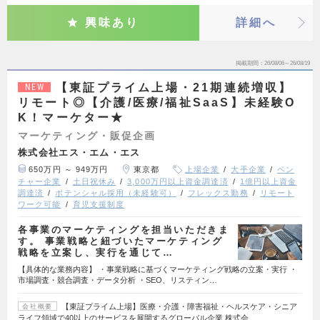
興味あり
詳細へ
掲載期間
26/08/06～26/08/19
【東証プライム上場・21期連続増収】
NEW
リモート◎【介護/医療/福祉SaaS】未経験O
K！マーケター★
マーケティング・販促企画
株式会社エス・エム・エス
650万円 ～ 949万円
東京都
上場企業
大手企業
ベン
チャー企業
土日祝休み
3,000万円以上資金調達済
1億円以上資金
調達済
ポテンシャル採用（未経験可）
フレックス勤務
リモート
ワーク可能
育児支援制度
各事業のマーケティングを担当いただきま
す。 事業戦略と紐づいたマーケティング
戦略を立案し、実行を通じて…
【具体的な業務内容】 ・事業戦略に基づくマーケティング戦略の立案・実行 ・
市場調査・競合調査・データ分析 ・SEO、リスティン…
【東証プライム上場】医療・介護・障害福祉・ヘルスケア・シニア
会社概要
ライフ領域で40以上のサービスを展開するグローバル企業 株式会…