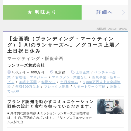
興味あり
詳細へ
掲載期間
26/07/28～26/08/10
【企画職（ブランディング・マーケティン
グ）】AIのランサーズへ。／グロース上場／
土日祝日休み
マーケティング・販促企画
ランサーズ株式会社
450万円 ～ 699万円
東京都
上場企業
ベンチャー企
業
管理職・マネジャー
マネジメント業務なし
新規事業・新サー
ビス
英語力不問
転勤なし
土日祝休み
3,000万円以上資金調達
済
年収600万以上
フレックス勤務
リモートワーク可能
副業し
てもOK
ブランド認知を動かすコミュニケーション
戦略の設計と実行を担っていただきます。
■ 具体的な業務内容 ★ミッション ランサーズが目指す姿
は、すでに言語化されています。 「AI × プロフェッショナ
ル人材で企…