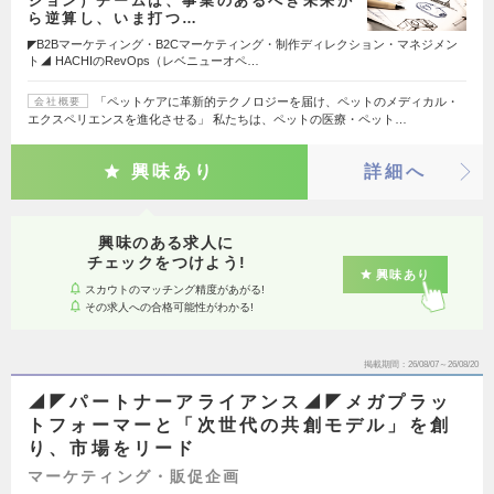
ション）チームは、事業のあるべき未来か
ら逆算し、いま打つ…
◤B2Bマーケティング・B2Cマーケティング・制作ディレクション・マネジメン
ト◢ HACHIのRevOps（レベニューオペ…
「ペットケアに革新的テクノロジーを届け、ペットのメディカル・
会社概要
エクスペリエンスを進化させる」 私たちは、ペットの医療・ペット…
興味あり
詳細へ
興味のある求人に
チェックをつけよう!
興味あり
スカウトのマッチング精度があがる!
その求人への合格可能性がわかる!
掲載期間
26/08/07～26/08/20
◢◤パートナーアライアンス◢◤メガプラッ
トフォーマーと「次世代の共創モデル」を創
り、市場をリード
マーケティング・販促企画