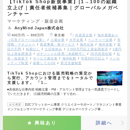
【TikTok Shop新規事業】|1→100の組織
立上げ｜責任者候補募集｜グローバルメガベ
ンチャー
マーケティング・販促企画
AnyMind Japan株式会社
400万円 ～ 899万円
東京都
外資系企業
海外展開あり
（日系グローバル企業）
上場企業
大手企業
ベンチャー企業
管
理職・マネジャー
新規事業・新サービス
海外出張
海外折衝
英
語力不問
転勤なし
土日祝休み
3,000万円以上資金調達済
1億円
以上資金調達済
ポテンシャル採用（未経験可）
20代役員在籍
社
長・役員直下
サービス責任者
海外転勤
年収600万以上
インセ
ンティブ制度
副業してもOK
育児支援制度
TikTok Shopにおける販売戦略の策定か
ら実行、アカウント管理までをトータルで
支援します。 「1…
◾️具体的な仕事内容 戦略立案・PM・アカウント管理までを一気通貫でリードし
ていただきます。 (1)販売戦略の立案・すり合わ…
D2Cプラットホーム事業 クリエイターサポート／マネジメント事業
会社概要
インフルエンサーマーケティング事業 デジタルマーケティング事…
興味あり
詳細へ