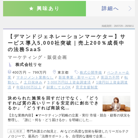
興味あり
詳細へ
掲載期間
26/07/29～26/08/11
【デマンドジェネレーションマーケター】サ
ービス導入5,000社突破｜売上200％成長中
の法務SaaS
マーケティング・販促企画
株式会社リセ
400万円 ～ 799万円
東京都
株式公開準備
ベンチャー企
業
マネジメント業務なし
新規事業・新サービス
英語力不問
転
勤なし
土日祝休み
3,000万円以上資金調達済
1億円以上資金調達
済
年収600万以上
副業してもOK
育児支援制度
決められた施策を回すだけでなく、「どう
すれば質の高いリードを安定的に創出でき
るか」「どうすれば商談化…
【主な業務内容】 ■マーケティング戦略の立案・実行 市場・競合・顧客の状況を
整理し、「誰に・何を・どう届けるか」を明確にした…
専門弁護士の知見と、AI などの高度な技術を駆使したリーガルテク
会社概要
ノロジーで、最高の「法務サポート」を、合理的な価格で企業…