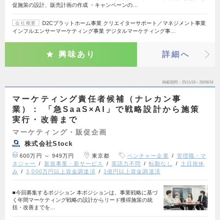
促施策の設計、販売計画の作成 ・キャンペーンの…
D2Cプラットホーム事業 クリエイターサポート／マネジメント事業
会社概要
インフルエンサーマーケティング事業 デジタルマーケティング事…
興味あり
詳細へ
掲載期間
25/11/18～26/08/18
マーケティング責任者候補（ナレカン事
業）： 「急SaaS×AI」で戦略設計から施策
実行・改善まで
マーケティング・販促企画
株式会社Stock
600万円 ～ 949万円
東京都
ベンチャー企業
管理職・マ
ネジャー
新規事業・新サービス
英語力不問
転勤なし
土日祝休
み
3,000万円以上資金調達済
1億円以上資金調達済
■今回募集するポジション 本ポジションは、事業戦略に基づ
く年間マーケティング戦略の設計からリード獲得施策の統
括・改善までを…