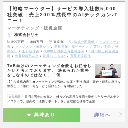
【戦略マーケター】サービス導入社数5,000
社突破｜売上200％成長中のAIテックカンパ
ニー！
マーケティング・販促企画
株式会社リセ
500万円 ～ 899万円
東京都
株式公開準備
ベンチャー企
業
マネジメント業務なし
新規事業・新サービス
英語力不問
転
勤なし
土日祝休み
3,000万円以上資金調達済
1億円以上資金調達
済
年収600万以上
副業してもOK
育児支援制度
ToB向けのマーケティング全般をお任せし
たいと考えております。 決められた業務
をこなすのではなく、「何…
【主な業務内容】 ■マーケティング戦略の立案・実行 市場・競合・顧客の状況を
整理し、「誰に・何を・どう届けるか」を明確にした…
専門弁護士の知見と、AI などの高度な技術を駆使したリーガルテク
会社概要
ノロジーで、最高の「法務サポート」を、合理的な価格で企業…
興味あり
詳細へ