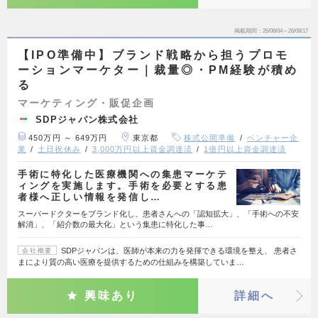
掲載期間
26/08/04～26/08/17
【IPO準備中】ブランド戦略から担うプロモ
ーションマーケター｜裁量◎・PM経験が積め
る
マーケティング・販促企画
SDPジャパン株式会社
450万円 ～ 649万円
東京都
株式公開準備
ベンチャー企
業
土日祝休み
3,000万円以上資金調達済
1億円以上資金調達済
手術に特化した医療機関への集患マーケテ
ィングを実施します。手術を必要とする患
者様へ正しい情報を発信し…
スーパードクターをブランド化し、患者さんへの「認知拡大」、「手術への不安
解消」、「紹介数の最大化」という集患に特化した事…
SDPジャパンは、医師が本来の力を発揮できる環境を整え、 患者さ
会社概要
まにより質の高い医療を提供するための仕組みを構築していま…
興味あり
詳細へ