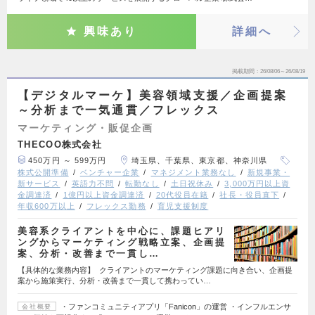
興味あり
詳細へ
掲載期間
26/08/06～26/08/19
【デジタルマーケ】美容領域支援／企画提案
～分析まで一気通貫／フレックス
マーケティング・販促企画
THECOO株式会社
450万円 ～ 599万円
埼玉県、千葉県、東京都、神奈川県
株式公開準備
ベンチャー企業
マネジメント業務なし
新規事業・
新サービス
英語力不問
転勤なし
土日祝休み
3,000万円以上資
金調達済
1億円以上資金調達済
20代役員在籍
社長・役員直下
年収600万以上
フレックス勤務
育児支援制度
美容系クライアントを中心に、課題ヒアリ
ングからマーケティング戦略立案、企画提
案、分析・改善まで一貫し…
【具体的な業務内容】 クライアントのマーケティング課題に向き合い、企画提
案から施策実行、分析・改善まで一貫して携わってい…
・ファンコミュニティアプリ「Fanicon」の運営 ・インフルエンサ
会社概要