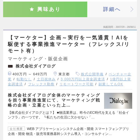
興味あり
詳細へ
掲載期間
26/07/29～26/08/11
【マーケター】企画～実行を一気通貫！AIを
駆使する事業推進マーケター（フレックス/リ
モート有）
マーケティング・販促企画
株式会社ダイアログ
400万円 ～ 649万円
東京都
株式公開準備
ベンチャー企
業
転勤なし
土日祝休み
3,000万円以上資金調達済
1億円以上資
金調達済
フレックス勤務
リモートワーク可能
副業してもOK
株式会社ダイアログ全体のマーケティング
を担う事業推進室にて、マーケティング戦
略の企画・立案といった上…
【株式会社ダイアログとは？】 ■物流業界は、昨今のEC時代を支える「社会イ
ンフラ」の一つです。 ┗私たちの生活に欠かせない「…
WEB アプリケーションシステム企画・開発 スマートフォンアプリ
会社概要
企画・開発 物流・販売等業務基幹システム導入・コンサルティン…