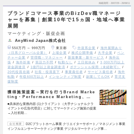
掲載期間
26/07/29～26/08/11
ブランドコマース事業のBizDev職マネージ
ャーを募集｜創業10年で15ヵ国・地域へ事業
展開
マーケティング・販促企画
AnyMind Japan株式会社
550万円 ～ 999万円
東京都
外資系企業
海外展開あり
（日系グローバル企業）
上場企業
株式公開準備
大手企業
ベン
チャー企業
管理職・マネジャー
新規事業・新サービス
海外出
張
海外折衝
英語力不問
転勤なし
土日祝休み
3,000万円以上
資金調達済
1億円以上資金調達済
ポテンシャル採用（未経験可）
20代役員在籍
社長・役員直下
事業責任者
サービス責任者
海外
転勤
年収600万以上
インセンティブ制度
副業してもOK
育児支
援制度
獲得施策提案～実行を行うBrand Marke
ting・Performance Marketing、…
■具体的な業務内容 (1)クライアント（大手ナショナルクラ
イアントや広告代理店）に対してマーケティング施策の提案
→入社初期…
D2Cプラットホーム事業 クリエイターサポート／マネジメント事業
会社概要
インフルエンサーマーケティング事業 デジタルマーケティング事…