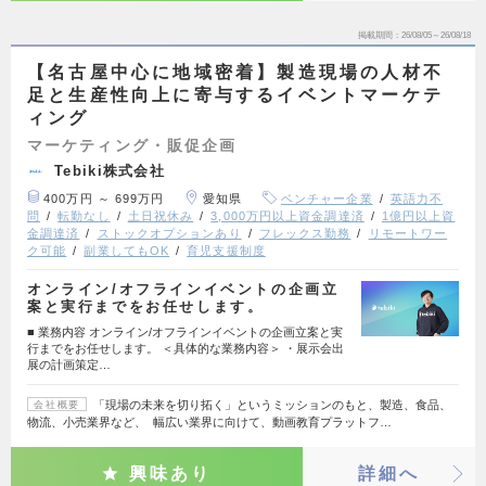
掲載期間
26/08/05～26/08/18
【名古屋中心に地域密着】製造現場の人材不
足と生産性向上に寄与するイベントマーケテ
ィング
マーケティング・販促企画
Tebiki株式会社
400万円 ～ 699万円
愛知県
ベンチャー企業
英語力不
問
転勤なし
土日祝休み
3,000万円以上資金調達済
1億円以上資
金調達済
ストックオプションあり
フレックス勤務
リモートワー
ク可能
副業してもOK
育児支援制度
オンライン/オフラインイベントの企画立
案と実行までをお任せします。
■ 業務内容 オンライン/オフラインイベントの企画立案と実
行までをお任せします。 ＜具体的な業務内容＞ ・展示会出
展の計画策定…
「現場の未来を切り拓く」というミッションのもと、製造、食品、
会社概要
物流、小売業界など、 幅広い業界に向けて、動画教育プラットフ…
興味あり
詳細へ