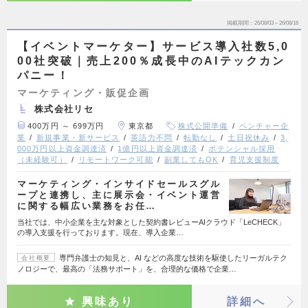
掲載期間
26/08/03～26/08/16
【イベントマーケター】サービス導入社数5,0
00社突破｜売上200％成長中のAIテックカン
パニー！
マーケティング・販促企画
株式会社リセ
400万円 ～ 699万円
東京都
株式公開準備
ベンチャー企
業
新規事業・新サービス
英語力不問
転勤なし
土日祝休み
3,
000万円以上資金調達済
1億円以上資金調達済
ポテンシャル採用
（未経験可）
リモートワーク可能
副業してもOK
育児支援制度
マーケティング・インサイドセールスグル
ープと連携し、主に展示会・イベント運営
に関する幅広い業務をお任…
当社では、中小企業を主な対象とした契約書レビューAIクラウド「LeCHECK」
の導入支援を行っております。現在、導入企業…
専門弁護士の知見と、AI などの高度な技術を駆使したリーガルテク
会社概要
ノロジーで、最高の「法務サポート」を、合理的な価格で企業…
興味あり
詳細へ