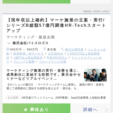
掲載期間
26/08/04～26/08/17
【現年収以上確約】マーケ施策の立案・実行/
シリーズB総額57億円調達HR-Techスタート
アップ
マーケティング・販促企画
株式会社パトスロゴス
600万円 ～ 999万円
東京都
株式公開準備
ベンチャー企
業
新規事業・新サービス
土日祝休み
3,000万円以上資金調達
済
1億円以上資金調達済
年収600万以上
ストックオプションあ
り
フレックス勤務
リモートワーク可能
マーケティング施策の実行・改善を通じ、
成果創出に直結する役割です。展示会やセ
ミナーなどリアルイベント…
【ポジションの魅力】 ・マーケティングチームに参画し、施策の実行・改善を
通じて成果創出に直結する役割を担えます ・展示会、セ…
HR共創プラットフォーム（ERP事業） SaaS共創事業 人材創出事業
会社概要
興味あり
詳細へ