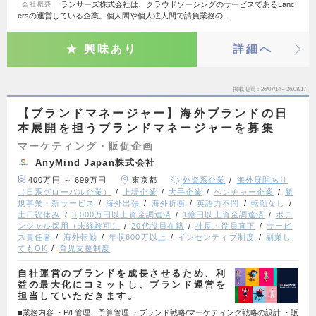
ランサーズ株式会社は、クラウドソーシングのサービスであるLanc
会社概要
ersの運営している企業。個人間や個人法人間で請負業務の…
興味あり
詳細へ
掲載期間
26/07/14～26/08/17
【ブランドマネージャー】海外ブランドの日
本展開を担うブランドマネージャーを募集
マーケティング・販促企画
AnyMind Japan株式会社
400万円 ～ 699万円
東京都
外資系企業
海外展開あり
（日系グローバル企業）
上場企業
大手企業
ベンチャー企業
新
規事業・新サービス
海外出張
海外折衝
英語力不問
転勤なし
土日祝休み
3,000万円以上資金調達済
1億円以上資金調達済
ポテ
ンシャル採用（未経験可）
20代役員在籍
社長・役員直下
サービ
ス責任者
海外転勤
年収600万以上
インセンティブ制度
副業し
てもOK
育児支援制度
自社運営のブランドを成長させるため、利
益の最大化にコミットし、ブランド運営を
担当していただきます。
■業務内容 ・P/L管理、予算管理 ・ブランド戦略/マーケティング戦略の設計 ・販