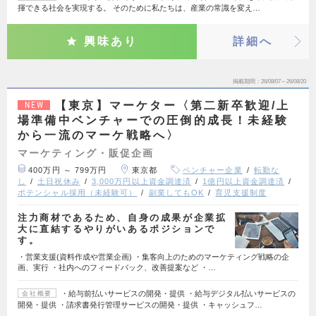
揮できる社会を実現する。 そのために私たちは、産業の常識を変え…
興味あり
詳細へ
掲載期間
26/08/07～26/08/20
【東京】マーケター〈第二新卒歓迎/上
NEW
場準備中ベンチャーでの圧倒的成長！未経験
から一流のマーケ戦略へ〉
マーケティング・販促企画
400万円 ～ 799万円
東京都
ベンチャー企業
転勤な
し
土日祝休み
3,000万円以上資金調達済
1億円以上資金調達済
ポテンシャル採用（未経験可）
副業してもOK
育児支援制度
注力商材であるため、自身の成果が企業拡
大に直結するやりがいあるポジションで
す。
・営業支援(資料作成や営業企画) ・集客向上のためのマーケティング戦略の企
画、実行 ・社内へのフィードバック、改善提案など ・…
・給与前払いサービスの開発・提供 ・給与デジタル払いサービスの
会社概要
開発・提供 ・請求書発行管理サービスの開発・提供 ・キャッシュフ…