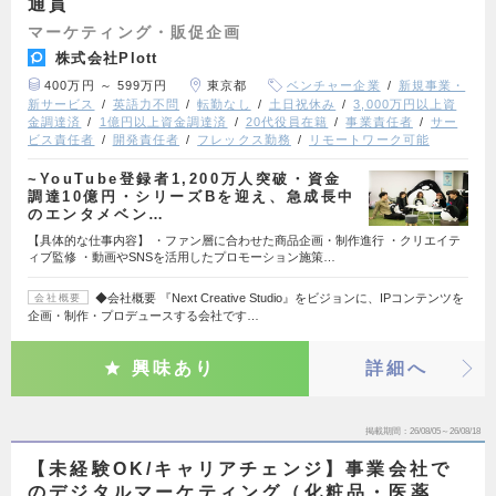
通貫
マーケティング・販促企画
株式会社Plott
400万円 ～ 599万円
東京都
ベンチャー企業
新規事業・
新サービス
英語力不問
転勤なし
土日祝休み
3,000万円以上資
金調達済
1億円以上資金調達済
20代役員在籍
事業責任者
サー
ビス責任者
開発責任者
フレックス勤務
リモートワーク可能
~YouTube登録者1,200万人突破・資金
調達10億円・シリーズBを迎え、急成長中
のエンタメベン…
【具体的な仕事内容】 ・ファン層に合わせた商品企画・制作進行 ・クリエイテ
ィブ監修 ・動画やSNSを活用したプロモーション施策…
◆会社概要 『Next Creative Studio』をビジョンに、IPコンテンツを
会社概要
企画・制作・プロデュースする会社です…
興味あり
詳細へ
掲載期間
26/08/05～26/08/18
【未経験OK/キャリアチェンジ】事業会社で
のデジタルマーケティング（化粧品・医薬