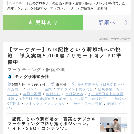
下記のプロダクトの企画・開発・運営・販売 ・ナレッジを育て、企
会社概要
業ポテンシャルを開放する「ナレカン」 ・チームの情報を、最も簡…
興味あり
詳細へ
掲載期間
25/01/22～26/08/20
【マーケター】AI×記憶という新領域への挑
戦 | 導入実績5,000超／リモート可／IPO準
備中
マーケティング・販促企画
モノグサ株式会社
500万円 ～ 699万円
東京都
海外展開あり（日系グローバ
ル企業）
ベンチャー企業
マネジメント業務なし
新規事業・新サ
ービス
英語力不問
転勤なし
土日祝休み
3,000万円以上資金調
達済
1億円以上資金調達済
ポテンシャル採用（未経験可）
年収60
0万以上
ストックオプションあり
リモートワーク可能
副業しても
OK
「記憶」という新市場を、言葉とデジタル
マーケティングで切り拓くポジション。
サイト・SEO・コンテンツ…