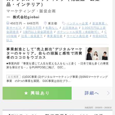
品・インテリア）
マーケティング・販促企画
株式会社giobai
450万円 ～ 649万円
東京都
ベンチャー企業
新規事業・
新サービス
英語力不問
転勤なし
土日祝休み
3,000万円以上資
金調達済
1億円以上資金調達済
ポテンシャル採用（未経験可）
C
xO候補
社長・役員直下
事業責任者
サービス責任者
年収600万
以上
事業創造として"売上創出"デジタルマーケ
ターのキャリア。自らの頭脳と感性で消費
者のココロをウゴカス
■事業内容 『事業を通じて人生を変える人をもっと多く －日本で最も多くの事業
家を輩出する－』をPURPOSEに掲げ、 D2C…
(1)D2C事業 (2)デジタルマーケティング事業 (3)SNSマーケティング
会社概要
事業 の3つの事業を展開。 D2C事業は自社ブラ…
興味あり
詳細へ
掲載期間
26/08/05～26/08/18