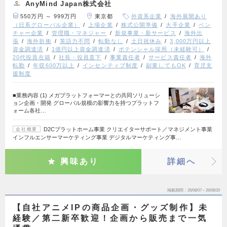
AnyMind Japan株式会社
550万円 ～ 999万円
東京都
外資系企業
海外展開あり
（日系グローバル企業）
上場企業
株式公開準備
大手企業
ベン
チャー企業
管理職・マネジャー
新規事業・新サービス
海外出
張
海外折衝
英語力不問
転勤なし
土日祝休み
3,000万円以上
資金調達済
1億円以上資金調達済
ポテンシャル採用（未経験可）
20代役員在籍
社長・役員直下
事業責任者
サービス責任者
海外
転勤
年収600万以上
インセンティブ制度
副業してもOK
育児支
援制度
■業務内容 (1) メガプラットフォーマーとの共同ソリューシ
ョン企画・開発 グローバル規模の影響力を持つプラットフ
ォーム各社…
D2Cプラットホーム事業 クリエイターサポート／マネジメント事業
会社概要
インフルエンサーマーケティング事業 デジタルマーケティング事…
興味あり
詳細へ
掲載期間
26/08/07～26/08/20
【自社アニメIPの商品企画・グッズ制作】未
経験／第二新卒歓迎！企画から販売まで一気