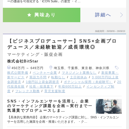
ーの価値を可視化する「iCON Suite」の運営 ・イ…
興味あり
詳細へ
掲載期間
26/08/06～26/08/19
【ビジネスプロデューサー】SNS×企画プロ
デュース／未経験歓迎／成長環境◎
マーケティング・販促企画
株式会社BitStar
450万円 ～ 649万円
埼玉県、千葉県、東京都、神奈川県
株式公開準備
ベンチャー企業
マネジメント業務なし
新規事業・
新サービス
英語力不問
転勤なし
土日祝休み
3,000万円以上資
金調達済
1億円以上資金調達済
ポテンシャル採用（未経験可）
20
代役員在籍
社長・役員直下
年収600万以上
インセンティブ制
度
フレックス勤務
育児支援制度
SNS・インフルエンサーを活用し、企業
のマーケティング課題を企画～実行まで一
気通貫でプロデュースしま…
【具体的な業務内容】 企業のマーケティング課題に対し、SNS・インフルエン
サーを活用した施策を企画・推進いただきます。 ・ク…