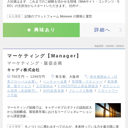
入社後はまず、これまでのご経験を活かせる領域（Webサイト・コンテンツ・S
EO）の主担当からスタートいただきます。 社内マ…
記憶のプラットフォーム Monoxer の開発と運営
会社概要
興味あり
詳細へ
掲載期間
26/08/09～26/08/22
マーケティング【Manager】
マーケティング・販促企画
キャディ株式会社
750万円 ～ 1299万円
東京都、大阪府
海外展開あり（日
系グローバル企業）
ベンチャー企業
管理職・マネジャー
新規事
業・新サービス
土日祝休み
3,000万円以上資金調達済
ポテンシャ
ル採用（未経験可）
20代役員在籍
フレックス勤務
リモートワー
ク可能
マーケティング組織では、キャディやプロダクトの認知拡大
から信頼醸成、製造業市場におけるリードジェネレーション
から課題啓蒙…
モノづくりに携わるすべての人が、本来持っている力を最大限に発
会社概要