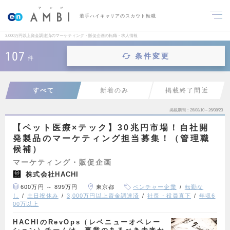
若手ハイキャリアのスカウト転職
3,000万円以上資金調達済のマーケティング・販促企画の転職・求人情報
107
条件変更
件
すべて
新着のみ
掲載終了間近
掲載期間
26/08/10～26/08/23
【ペット医療×テック】30兆円市場！自社開
発製品のマーケティング担当募集！（管理職
候補）
マーケティング・販促企画
株式会社HACHI
600万円 ～ 899万円
東京都
ベンチャー企業
転勤な
し
土日祝休み
3,000万円以上資金調達済
社長・役員直下
年収6
00万以上
HACHIのRevOps（レベニューオペレー