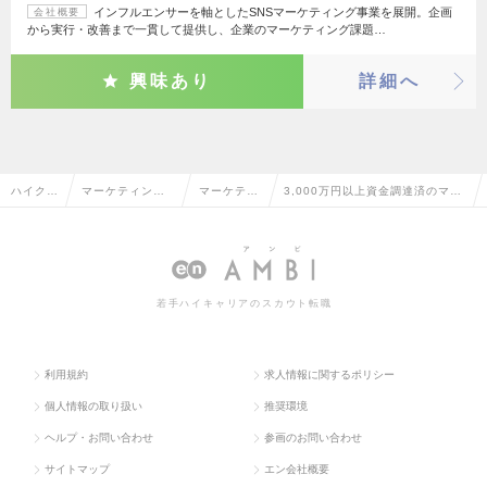
インフルエンサーを軸としたSNSマーケティング事業を展開。企画
会社概要
から実行・改善まで一貫して提供し、企業のマーケティング課題…
興味あり
詳細へ
ハイクラ
マーケティン
マーケティ
3,000万円以上資金調達済のマー
ス求人T
グ・販促企画・
ング・販促
ケティング・販促企画の転職・求
OP
商品開発系
企画
人情報一覧
若手ハイキャリアのスカウト転職
利用規約
求人情報に関するポリシー
個人情報の取り扱い
推奨環境
ヘルプ・お問い合わせ
参画のお問い合わせ
サイトマップ
エン会社概要