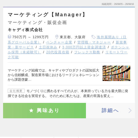
掲載期間
26/08/05～26/08/18
マーケティング【Manager】
マーケティング・販促企画
キャディ株式会社
750万円 ～ 1299万円
東京都、大阪府
海外展開あり（日
系グローバル企業）
ベンチャー企業
管理職・マネジャー
新規事
業・新サービス
土日祝休み
3,000万円以上資金調達済
ポテンシャ
ル採用（未経験可）
20代役員在籍
フレックス勤務
リモートワー
ク可能
マーケティング組織では、キャディやプロダクトの認知拡大
から信頼醸成、製造業市場におけるリードジェネレーション
から課題啓蒙…
モノづくりに携わるすべての人が、本来持っている力を最大限に発
会社概要
揮できる社会を実現する。 そのために私たちは、産業の常識を変え…
興味あり
詳細へ