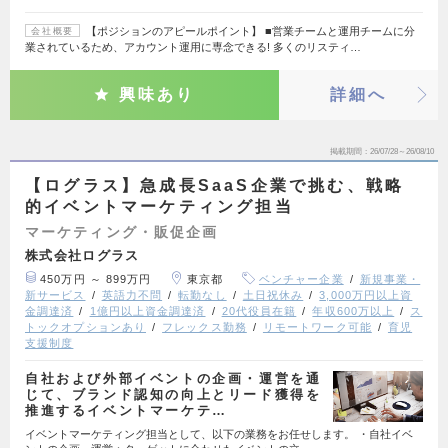
【ポジションのアピールポイント】 ■営業チームと運用チームに分
会社概要
業されているため、アカウント運用に専念できる! 多くのリスティ…
興味あり
詳細へ
掲載期間
26/07/28～26/08/10
【ログラス】急成長SaaS企業で挑む、戦略
的イベントマーケティング担当
マーケティング・販促企画
株式会社ログラス
450万円 ～ 899万円
東京都
ベンチャー企業
新規事業・
新サービス
英語力不問
転勤なし
土日祝休み
3,000万円以上資
金調達済
1億円以上資金調達済
20代役員在籍
年収600万以上
ス
トックオプションあり
フレックス勤務
リモートワーク可能
育児
支援制度
自社および外部イベントの企画・運営を通
じて、ブランド認知の向上とリード獲得を
推進するイベントマーケテ…
イベントマーケティング担当として、以下の業務をお任せします。 ・自社イベ