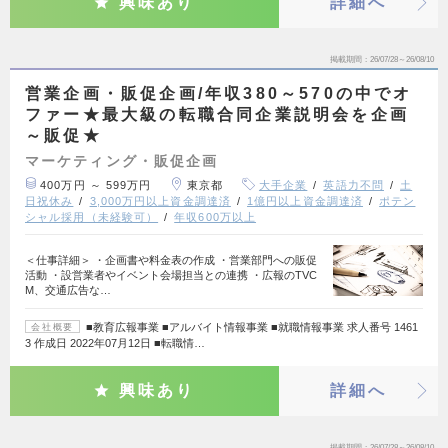
興味あり
詳細へ
掲載期間
26/07/28～26/08/10
営業企画・販促企画/年収380～570の中でオ
ファー★最大級の転職合同企業説明会を企画
～販促★
マーケティング・販促企画
400万円 ～ 599万円
東京都
大手企業
英語力不問
土
日祝休み
3,000万円以上資金調達済
1億円以上資金調達済
ポテン
シャル採用（未経験可）
年収600万以上
＜仕事詳細＞ ・企画書や料金表の作成 ・営業部門への販促
活動 ・設営業者やイベント会場担当との連携 ・広報のTVC
M、交通広告な…
■教育広報事業 ■アルバイト情報事業 ■就職情報事業 求人番号 1461
会社概要
3 作成日 2022年07月12日 ■転職情…
興味あり
詳細へ
掲載期間
26/07/28～26/08/10