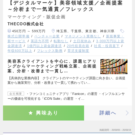
【デジタルマーケ】美容領域支援／企画提案
～分析まで一気通貫／フレックス
マーケティング・販促企画
THECOO株式会社
450万円 ～ 599万円
埼玉県、千葉県、東京都、神奈川県
株式公開準備
ベンチャー企業
マネジメント業務なし
新規事業・
新サービス
英語力不問
転勤なし
土日祝休み
3,000万円以上資
金調達済
1億円以上資金調達済
20代役員在籍
社長・役員直下
年収600万以上
フレックス勤務
育児支援制度
美容系クライアントを中心に、課題ヒアリ
ングからマーケティング戦略立案、企画提
案、分析・改善まで一貫し…
【具体的な業務内容】 クライアントのマーケティング課題に向き合い、企画提
案から施策実行、分析・改善まで一貫して携わってい…
・ファンコミュニティアプリ「Fanicon」の運営 ・インフルエンサ
会社概要
ーの価値を可視化する「iCON Suite」の運営 ・イ…
興味あり
詳細へ
掲載期間
26/08/06～26/08/19