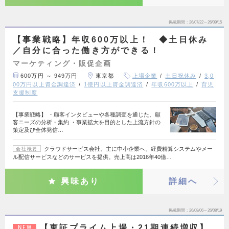
掲載期間
26/07/22～26/09/15
【事業戦略】年収600万以上！ ◆土日休み
／自分に合った働き方ができる！
マーケティング・販促企画
600万円 ～ 949万円
東京都
上場企業
土日祝休み
3,0
00万円以上資金調達済
1億円以上資金調達済
年収600万以上
育児
支援制度
【事業戦略】 ・顧客インタビューや各種調査を通じた、顧
客ニーズの分析・集約 ・事業拡大を目的とした上流方針の
策定及び全体発信…
クラウドサービス会社。主に中小企業へ、経費精算システムやメー
会社概要
ル配信サービスなどのサービスを提供。売上高は2016年40億…
興味あり
詳細へ
掲載期間
26/08/06～26/08/19
【東証プライム上場・21期連続増収】
NEW