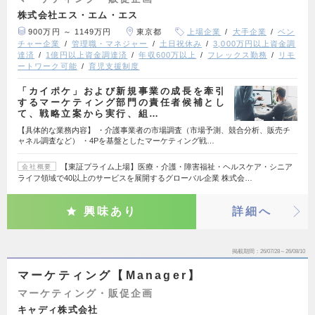
株式会社エス・エム・エス
900万円 ～ 1149万円
東京都
上場企業
大手企業
ベン
チャー企業
管理職・マネジャー
土日祝休み
3,000万円以上資金調
達済
1億円以上資金調達済
年収600万以上
フレックス勤務
リモ
ートワーク可能
育児支援制度
「カイポケ」および新規事業の成長を牽引
するマーケティング部門の責任者候補とし
て、戦略立案から実行、組…
【具体的な業務内容】 ・介護事業者の市場調査（市場予測、競合分析、販売チ
ャネル調査など） ・4Pを基盤としたマーケティング戦…
【東証プライム上場】医療・介護・障害福祉・ヘルスケア・シニア
会社概要
ライフ領域で40以上のサービスを展開するグローバル企業 株式会…
興味あり
詳細へ
掲載期間
26/07/28～26/08/10
マーケティング【Manager】
マーケティング・販促企画
キャディ株式会社