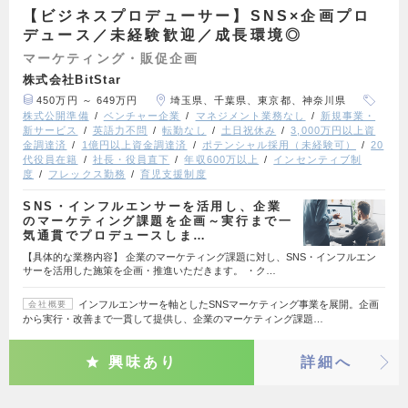
【ビジネスプロデューサー】SNS×企画プロ
デュース／未経験歓迎／成長環境◎
マーケティング・販促企画
株式会社BitStar
450万円 ～ 649万円
埼玉県、千葉県、東京都、神奈川県
株式公開準備
ベンチャー企業
マネジメント業務なし
新規事業・
新サービス
英語力不問
転勤なし
土日祝休み
3,000万円以上資
金調達済
1億円以上資金調達済
ポテンシャル採用（未経験可）
20
代役員在籍
社長・役員直下
年収600万以上
インセンティブ制
度
フレックス勤務
育児支援制度
SNS・インフルエンサーを活用し、企業
のマーケティング課題を企画～実行まで一
気通貫でプロデュースしま…
【具体的な業務内容】 企業のマーケティング課題に対し、SNS・インフルエン
サーを活用した施策を企画・推進いただきます。 ・ク…
インフルエンサーを軸としたSNSマーケティング事業を展開。企画
会社概要
から実行・改善まで一貫して提供し、企業のマーケティング課題…
興味あり
詳細へ