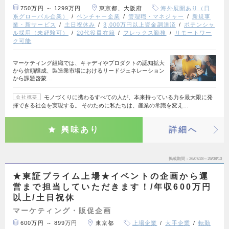
750万円 ～ 1299万円
東京都、大阪府
海外展開あり（日
系グローバル企業）
ベンチャー企業
管理職・マネジャー
新規事
業・新サービス
土日祝休み
3,000万円以上資金調達済
ポテンシャ
ル採用（未経験可）
20代役員在籍
フレックス勤務
リモートワー
ク可能
マーケティング組織では、キャディやプロダクトの認知拡大
から信頼醸成、製造業市場におけるリードジェネレーション
から課題啓蒙…
モノづくりに携わるすべての人が、本来持っている力を最大限に発
会社概要
揮できる社会を実現する。 そのために私たちは、産業の常識を変え…
興味あり
詳細へ
掲載期間
26/07/28～26/08/10
★東証プライム上場★イベントの企画から運
営まで担当していただきます！/年収600万円
以上/土日祝休
マーケティング・販促企画
600万円 ～ 899万円
東京都
上場企業
大手企業
転勤