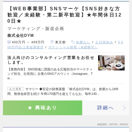
【WEB事業部】SNSマーケ【SNS好きな方
歓迎／未経験・第二新卒歓迎】★年間休日12
0日★
マーケティング・販促企画
株式会社DYM
400万円 ～ 499万円
東京都
転勤なし
土日祝休み
3,0
00万円以上資金調達済
ポテンシャル採用（未経験可）
法人向けのコンサルティング営業をお任せ
します。
【業務内容】 SNS領域に課題のある広報担当やマーケティ
ング担当、社長宛に 企業のSNSアカウント（Instagram、T
w…
サマリー ◆安定の財務基盤 「株式会社DYM」は、創業から18年
会社概要
間、無借金経営を続け 年商170億円を超えてもなお、毎年140…
興味あり
詳細へ
掲載期間
26/07/28～26/08/10