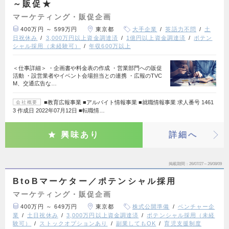
～販促★
マーケティング・販促企画
400万円 ～ 599万円
東京都
大手企業
英語力不問
土
日祝休み
3,000万円以上資金調達済
1億円以上資金調達済
ポテン
シャル採用（未経験可）
年収600万以上
＜仕事詳細＞ ・企画書や料金表の作成 ・営業部門への販促
活動 ・設営業者やイベント会場担当との連携 ・広報のTVC
M、交通広告な…
■教育広報事業 ■アルバイト情報事業 ■就職情報事業 求人番号 1461
会社概要
3 作成日 2022年07月12日 ■転職情…
興味あり
詳細へ
掲載期間
26/07/27～26/08/09
BtoBマーケター／ポテンシャル採用
マーケティング・販促企画
400万円 ～ 649万円
東京都
株式公開準備
ベンチャー企
業
土日祝休み
3,000万円以上資金調達済
ポテンシャル採用（未経
験可）
ストックオプションあり
副業してもOK
育児支援制度