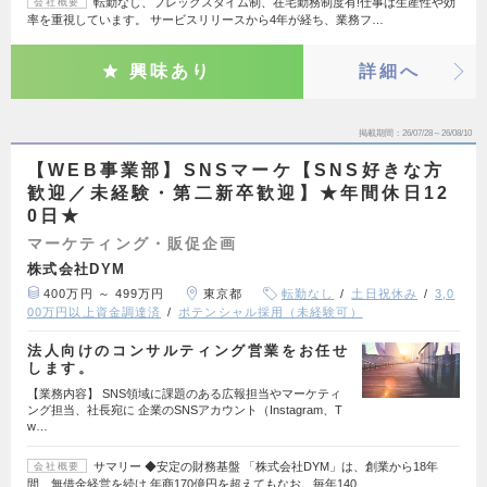
転勤なし、フレックスタイム制、在宅勤務制度有!仕事は生産性や効
会社概要
率を重視しています。 サービスリリースから4年が経ち、業務フ…
興味あり
詳細へ
掲載期間
26/07/28～26/08/10
【WEB事業部】SNSマーケ【SNS好きな方
歓迎／未経験・第二新卒歓迎】★年間休日12
0日★
マーケティング・販促企画
株式会社DYM
400万円 ～ 499万円
東京都
転勤なし
土日祝休み
3,0
00万円以上資金調達済
ポテンシャル採用（未経験可）
法人向けのコンサルティング営業をお任せ
します。
【業務内容】 SNS領域に課題のある広報担当やマーケティ
ング担当、社長宛に 企業のSNSアカウント（Instagram、T
w…
サマリー ◆安定の財務基盤 「株式会社DYM」は、創業から18年
会社概要
間、無借金経営を続け 年商170億円を超えてもなお、毎年140…