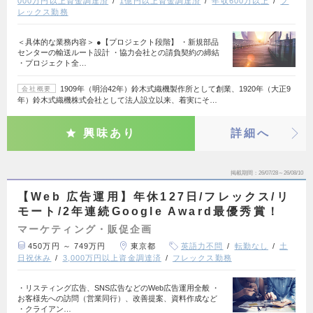
000万円以上資金調達済
1億円以上資金調達済
年収600万以上
フ
レックス勤務
＜具体的な業務内容＞ ●【プロジェクト段階】 ・新規部品
センターの輸送ルート設計 ・協力会社との請負契約の締結
・プロジェクト全…
1909年（明治42年）鈴木式織機製作所として創業、1920年（大正9
会社概要
年）鈴木式織機株式会社として法人設立以来、着実にそ…
興味あり
詳細へ
掲載期間
26/07/28～26/08/10
【Web 広告運用】年休127日/フレックス/リ
モート/2年連続Google Award最優秀賞！
マーケティング・販促企画
450万円 ～ 749万円
東京都
英語力不問
転勤なし
土
日祝休み
3,000万円以上資金調達済
フレックス勤務
・リスティング広告、SNS広告などのWeb広告運用全般 ・
お客様先への訪問（営業同行）、改善提案、資料作成など
・クライアン…