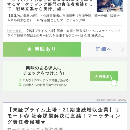
するマーケティング部門の責任者候補とし
て、戦略立案から実行、組…
【具体的な業務内容】 ・介護事業者の市場調査（市場予測、競合分析、販売チ
ャネル調査など） ・4Pを基盤としたマーケティング戦…
【東証プライム上場】医療・介護・障害福祉・ヘルスケア・シニア
会社概要
ライフ領域で40以上のサービスを展開するグローバル企業 株式会…
興味あり
詳細へ
興味のある求人に
チェックをつけよう!
興味あり
スカウトのマッチング精度があがる!
その求人への合格可能性がわかる!
掲載期間
26/07/28～26/08/10
【東証プライム上場・21期連続増収企業】リ
モート◎ 社会課題解決に直結！マーケティン
グ責任者候補★
マーケティング・販促企画