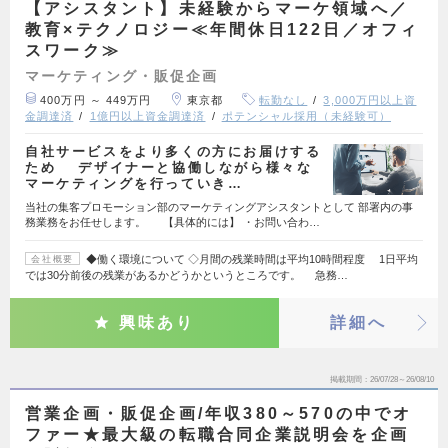
【アシスタント】未経験からマーケ領域へ／
教育×テクノロジー≪年間休日122日／オフィ
スワーク≫
マーケティング・販促企画
400万円 ～ 449万円
東京都
転勤なし
3,000万円以上資
金調達済
1億円以上資金調達済
ポテンシャル採用（未経験可）
自社サービスをより多くの方にお届けする
ため デザイナーと協働しながら様々な
マーケティングを行っていき…
当社の集客プロモーション部のマーケティングアシスタントとして 部署内の事
務業務をお任せします。 【具体的には】 ・お問い合わ…
◆働く環境について ◇月間の残業時間は平均10時間程度 1日平均
会社概要
では30分前後の残業があるかどうかというところです。 急務…
興味あり
詳細へ
掲載期間
26/07/28～26/08/10
営業企画・販促企画/年収380～570の中でオ
ファー★最大級の転職合同企業説明会を企画