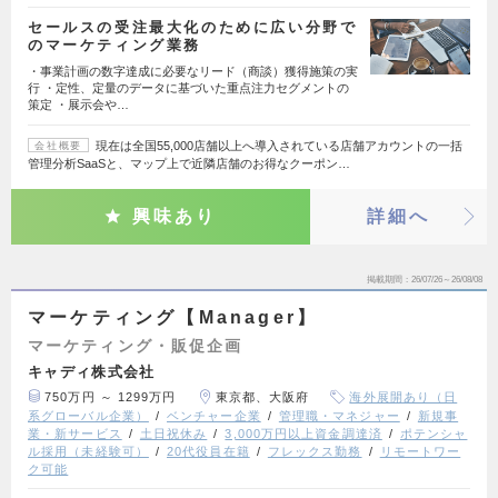
セールスの受注最大化のために広い分野で
のマーケティング業務
・事業計画の数字達成に必要なリード（商談）獲得施策の実
行 ・定性、定量のデータに基づいた重点注力セグメントの
策定 ・展示会や…
現在は全国55,000店舗以上へ導入されている店舗アカウントの一括
会社概要
管理分析SaaSと、マップ上で近隣店舗のお得なクーポン…
興味あり
詳細へ
掲載期間
26/07/26～26/08/08
マーケティング【Manager】
マーケティング・販促企画
キャディ株式会社
750万円 ～ 1299万円
東京都、大阪府
海外展開あり（日
系グローバル企業）
ベンチャー企業
管理職・マネジャー
新規事
業・新サービス
土日祝休み
3,000万円以上資金調達済
ポテンシャ
ル採用（未経験可）
20代役員在籍
フレックス勤務
リモートワー
ク可能