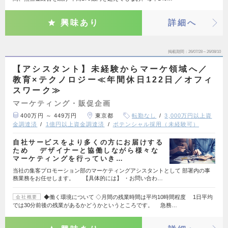
興味あり
詳細へ
掲載期間
26/07/28～26/08/10
【アシスタント】未経験からマーケ領域へ／
教育×テクノロジー≪年間休日122日／オフィ
スワーク≫
マーケティング・販促企画
400万円 ～ 449万円
東京都
転勤なし
3,000万円以上資
金調達済
1億円以上資金調達済
ポテンシャル採用（未経験可）
自社サービスをより多くの方にお届けする
ため デザイナーと協働しながら様々な
マーケティングを行っていき…
当社の集客プロモーション部のマーケティングアシスタントとして 部署内の事
務業務をお任せします。 【具体的には】 ・お問い合わ…
◆働く環境について ◇月間の残業時間は平均10時間程度 1日平均
会社概要
では30分前後の残業があるかどうかというところです。 急務…