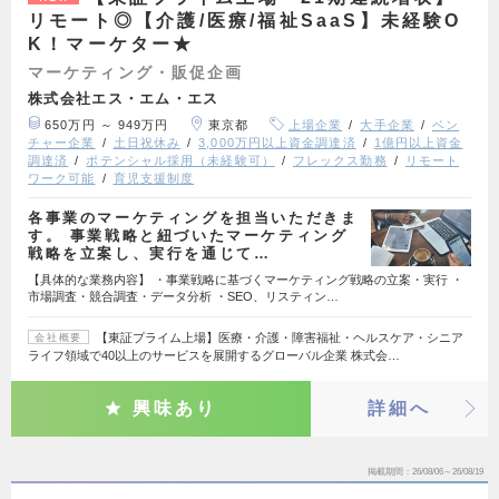
リモート◎【介護/医療/福祉SaaS】未経験O
K！マーケター★
マーケティング・販促企画
株式会社エス・エム・エス
650万円 ～ 949万円
東京都
上場企業
大手企業
ベン
チャー企業
土日祝休み
3,000万円以上資金調達済
1億円以上資金
調達済
ポテンシャル採用（未経験可）
フレックス勤務
リモート
ワーク可能
育児支援制度
各事業のマーケティングを担当いただきま
す。 事業戦略と紐づいたマーケティング
戦略を立案し、実行を通じて…
【具体的な業務内容】 ・事業戦略に基づくマーケティング戦略の立案・実行 ・
市場調査・競合調査・データ分析 ・SEO、リスティン…
【東証プライム上場】医療・介護・障害福祉・ヘルスケア・シニア
会社概要
ライフ領域で40以上のサービスを展開するグローバル企業 株式会…
興味あり
詳細へ
掲載期間
26/08/06～26/08/19