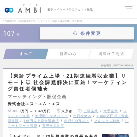
若手ハイキャリアのスカウト転職
3,000万円以上資金調達済のマーケティング・販促企画の転職・求人情報
107
条件変更
件
すべて
新着のみ
掲載終了間近
掲載期間
26/07/28～26/08/10
【東証プライム上場・21期連続増収企業】リ
モート◎ 社会課題解決に直結！マーケティン
グ責任者候補★
マーケティング・販促企画
株式会社エス・エム・エス
1000万円 ～ 1349万円
東京都
上場企業
大手企業
ベ
ンチャー企業
管理職・マネジャー
土日祝休み
3,000万円以上資金
調達済
1億円以上資金調達済
年収600万以上
フレックス勤務
リ
モートワーク可能
育児支援制度
「カイポケ」および新規事業の成長を牽引