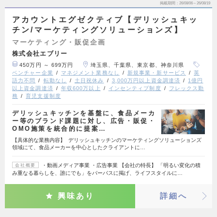
掲載期間
26/08/06～26/08/19
アカウントエグゼクティブ【デリッシュキッ
チン/マーケティングソリューションズ】
マーケティング・販促企画
株式会社エブリー
450万円 ～ 699万円
埼玉県、千葉県、東京都、神奈川県
ベンチャー企業
マネジメント業務なし
新規事業・新サービス
英
語力不問
転勤なし
土日祝休み
3,000万円以上資金調達済
1億円
以上資金調達済
年収600万以上
インセンティブ制度
フレックス勤
務
育児支援制度
デリッシュキッチンを基盤に、食品メーカ
ー等のブランド課題に対し、広告・販促・
OMO施策を統合的に提案…
【具体的な業務内容】 デリッシュキッチンのマーケティングソリューションズ
領域にて、食品メーカーを中心としたクライアントに…
・動画メディア事業 ・広告事業 【会社の特長】 「明るい変化の積
会社概要
み重なる暮らしを、誰にでも」をパーパスに掲げ、ライフスタイルに…
興味あり
詳細へ