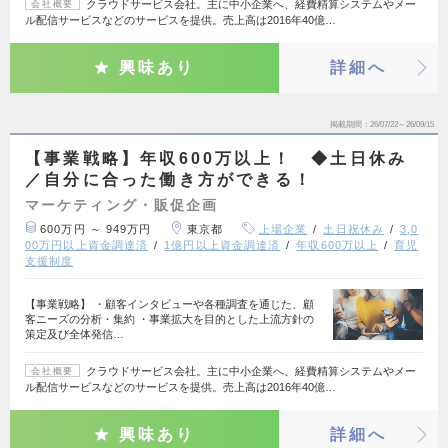
クラウドサービス会社。主に中小企業へ、経費精算システムやメー
会社概要
ル配信サービスなどのサービスを提供。売上高は2016年40億…
興味あり
詳細へ
掲載期間
26/07/22～26/09/15
【事業戦略】年収600万以上！ ◆土日休み
／自分に合った働き方ができる！
マーケティング・販促企画
600万円 ～ 949万円
東京都
上場企業
土日祝休み
3,0
00万円以上資金調達済
1億円以上資金調達済
年収600万以上
育児
支援制度
【事業戦略】 ・顧客インタビューや各種調査を通じた、顧
客ニーズの分析・集約 ・事業拡大を目的とした上流方針の
策定及び全体発信…
クラウドサービス会社。主に中小企業へ、経費精算システムやメー
会社概要
ル配信サービスなどのサービスを提供。売上高は2016年40億…
興味あり
詳細へ