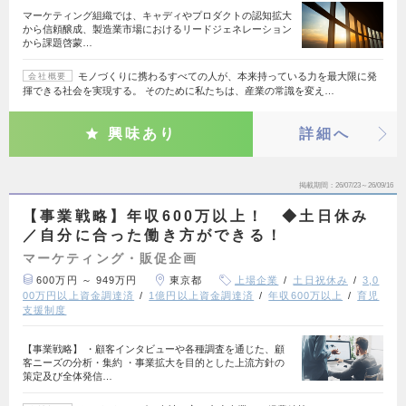
マーケティング組織では、キャディやプロダクトの認知拡大
から信頼醸成、製造業市場におけるリードジェネレーション
から課題啓蒙…
モノづくりに携わるすべての人が、本来持っている力を最大限に発
会社概要
揮できる社会を実現する。 そのために私たちは、産業の常識を変え…
興味あり
詳細へ
掲載期間
26/07/23～26/09/16
【事業戦略】年収600万以上！ ◆土日休み
／自分に合った働き方ができる！
マーケティング・販促企画
600万円 ～ 949万円
東京都
上場企業
土日祝休み
3,0
00万円以上資金調達済
1億円以上資金調達済
年収600万以上
育児
支援制度
【事業戦略】 ・顧客インタビューや各種調査を通じた、顧
客ニーズの分析・集約 ・事業拡大を目的とした上流方針の
策定及び全体発信…