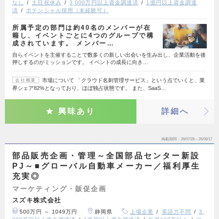
なし
土日祝休み
3,000万円以上資金調達済
1億円以上資金調達
済
ポテンシャル採用（未経験可）
所属予定の部門は約40名のメンバーが在
籍し、イベントごとに4つのグループで構
成されています。 メンバー…
自らイベントを主催することで数多くの新しい出会いを生み出し、企業活動を後
押しするのがミッションです。 イベントの成長に向き…
市場について 「クラウド名刺管理サービス」という点でいくと、業
会社概要
界シェア82%となっており、ほぼ独占状態です。 また、SaaS…
興味あり
詳細へ
掲載期間
26/07/28～26/08/17
部品販売企画・管理～全国部品センター新設
PJ～■グローバル自動車メーカー／福利厚生
充実◎
マーケティング・販促企画
スズキ株式会社
500万円 ～ 1049万円
静岡県
上場企業
英語力不問
3,