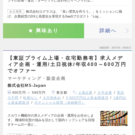
ントの企画・運営：ターゲットに合わせたイベントの立…
株式会社ログラスは、「良い景気を作ろう。」をミッションに掲
会社概要
げ、企業経営のDXと高度化を実現するSaaSプロダクト「Log…
興味あり
詳細へ
掲載期間
26/07/28～26/08/10
【東証プライム上場・在宅勤務有】求人メデ
ィア企画・運用/土日祝休/年収400～600万円
でオファー
マーケティング・販促企画
株式会社MS-Japan
400万円 ～ 599万円
東京都
上場企業
大手企業
英語
力不問
転勤なし
土日祝休み
3,000万円以上資金調達済
1億円以
上資金調達済
ポテンシャル採用（未経験可）
スカウト機能付の求人メディアの企画・運用をお任せしま
す。 職域特化型の強みを活かして国内トップシェアを目指
すチームの一員と…