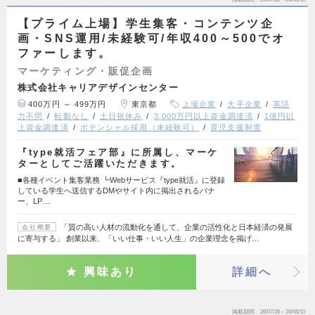
【プライム上場】学生集客・コンテンツ企
画・SNS運用/未経験可/年収400～500でオ
ファーします。
マーケティング・販促企画
株式会社キャリアデザインセンター
400万円 ～ 499万円
東京都
上場企業
大手企業
英語
力不問
転勤なし
土日祝休み
3,000万円以上資金調達済
1億円以
上資金調達済
ポテンシャル採用（未経験可）
育児支援制度
『type就活フェア部』に所属し、マーケ
ターとしてご活躍いただきます。
■各種イベント集客業務 ┗Webサービス『type就活』に登録
している学生へ送信するDMやサイト内に掲出されるバナ
ー、LP…
「質の高い人材の流動化を通して、企業の活性化と日本経済の発展
会社概要
に寄与する」 創業以来、「いい仕事・いい人生」の企業理念を掲げ…
興味あり
詳細へ
掲載期間
26/07/28～26/08/10