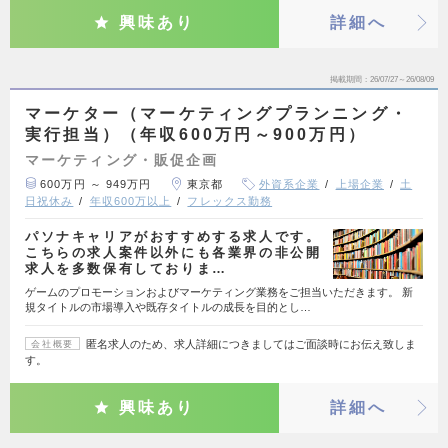
興味あり
詳細へ
掲載期間
26/07/27～26/08/09
マーケター（マーケティングプランニング・
実行担当）（年収600万円～900万円）
マーケティング・販促企画
600万円 ～ 949万円
東京都
外資系企業
上場企業
土
日祝休み
年収600万以上
フレックス勤務
パソナキャリアがおすすめする求人です。
こちらの求人案件以外にも各業界の非公開
求人を多数保有しておりま…
ゲームのプロモーションおよびマーケティング業務をご担当いただきます。 新
規タイトルの市場導入や既存タイトルの成長を目的とし…
匿名求人のため、求人詳細につきましてはご面談時にお伝え致しま
会社概要
す。
興味あり
詳細へ