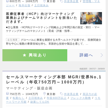
800万円 ～ 1699万円
東京都
外資系企業
管理職・マネ
ジャー
海外出張
土日祝休み
医療従事者（HCP）向けマーケティング
業務およびチームマネジメントを担当いた
だきます。
■主な業務 ・HCP向けマーケティング戦略および年間計画の策定・実行 ・マー
ケティングチームのマネジメント（育成・評価・指導…
グローバルに事業を展開する大手ヘルスケア企業です。 医療関連分
会社概要
野を中心に複数の事業領域を持ち、革新的な技術や製品を通じて、…
興味あり
詳細へ
掲載期間
26/07/27～26/08/09
セールスマーケティング本部 MGR/世界No,1
レーベル（年収750万円～1000万円）
マーケティング・販促企画
750万円 ～ 1049万円
東京都
外資系企業
英語力が必
要
転勤なし
土日祝休み
年収600万以上
フレックス勤務
リモ
ートワーク可能
副業してもOK