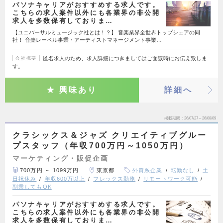
パソナキャリアがおすすめする求人です。
こちらの求人案件以外にも各業界の非公開
求人を多数保有しておりま…
【ユニバーサルミュージック社とは！？】 音楽業界全世界トップシェアの同
社！ 音楽レーベル事業・アーティストマネージメント事業…
匿名求人のため、求人詳細につきましてはご面談時にお伝え致しま
会社概要
す。
興味あり
詳細へ
掲載期間
26/07/27～26/08/09
クラシックス＆ジャズ クリエイティブグルー
プスタッフ（年収700万円～1050万円）
マーケティング・販促企画
700万円 ～ 1099万円
東京都
外資系企業
転勤なし
土
日祝休み
年収600万以上
フレックス勤務
リモートワーク可能
副業してもOK
パソナキャリアがおすすめする求人です。
こちらの求人案件以外にも各業界の非公開
求人を多数保有しておりま…