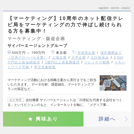
掲載期間
26/07/29～26/08/12
【マーケティング】10周年のネット配信テレ
ビ局をマーケティングの力で伸ばし続けられ
る方を募集中！
マーケティング・販促企画
サイバーエージェントグループ
500万円 ～ 799万円
東京都
外資系企業
海外展開あり
（日系グローバル企業）
上場企業
大手企業
土日祝休み
3,000
万円以上資金調達済
1億円以上資金調達済
フレックス勤務
リモー
トワーク可能
育児支援制度
マーケティング活動における戦略立案から実行までをご担当
いただきます。 データ分析、課題抽出、マーケティングプ
ランの策定など…
会社概要 サイバーエージェントは「21世紀を代表する会社をつく
会社概要
る」というビジョンのもと、インターネットを軸に、「メディア事…
興味あり
詳細へ