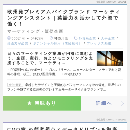
掲載期間
26/07/29～26/08/11
欧州発プレミアムバイクブランド マーケティ
ングアシスタント｜英語力を活かして外資で
働く！
マーケティング・販促企画
500万円 ～ 549万円
神奈川県
外資系企業
大手企業
英語力が必要
ポテンシャル採用（未経験可）
フレックス勤務
日々のマーケティング業務が円滑に進むよ
う、企画、実行、およびモニタリングを支
援することで、マーケティ…
・PR資料作成のサポート ・プレスリリース、ニュースレター、メディア向け資
料の作成、校正、および配信準備。 ・SNSおよびウ…
卓越したデザインと圧倒的なパフォーマンスを兼ね備え、世界中の
会社概要
ファンを魅了する欧州発のプレミアムモーターサイクルブランドで…
興味あり
詳細へ
掲載期間
26/07/27～26/08/09
CMO室 ※顧客視点とデータドリブンを徹底