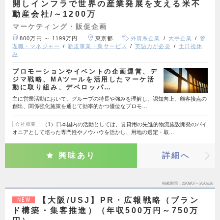
開しインフラで世界の産業発展を支える米不
動産会社/～1200万
マーケティング・販促企画
800万円 ～ 1199万円
東京都
外資系企業
大手企業
管
理職・マネジャー
新規事業・新サービス
英語力が必要
土日祝休
み
プロモーションやイベントの企画運営、デ
ジマ戦略、MAツールを活用したマーケ活
動に取り組み、デベロッパ…
主に営業活動において、グループの特長や強みを理解し、認知向上、顧客接点の
創出、関係強化施策を通じて効率的かつ優位なプロモ…
（1）日本国内の活動としては、賃貸用の先進的物流施設開発のパイ
会社概要
オニアとして培った専門性やノウハウを活かし、用地の選定・取…
興味あり
詳細へ
掲載期間
26/08/07～26/08/20
【大阪/USJ】PR・広報戦略（ブラン
NEW
ド構築・集客推進）（年収500万円～750万