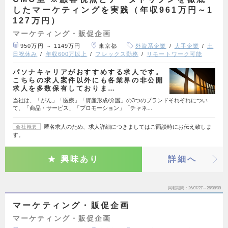
したマーケティングを実践（年収961万円～1
127万円）
マーケティング・販促企画
950万円 ～ 1149万円
東京都
外資系企業
大手企業
土
日祝休み
年収600万以上
フレックス勤務
リモートワーク可能
パソナキャリアがおすすめする求人です。
こちらの求人案件以外にも各業界の非公開
求人を多数保有しておりま…
当社は、「がん」「医療」「資産形成/介護」の3つのブランドそれぞれについ
て、「商品・サービス」「プロモーション」「チャネ…
匿名求人のため、求人詳細につきましてはご面談時にお伝え致しま
会社概要
す。
興味あり
詳細へ
掲載期間
26/07/27～26/08/09
マーケティング・販促企画
マーケティング・販促企画