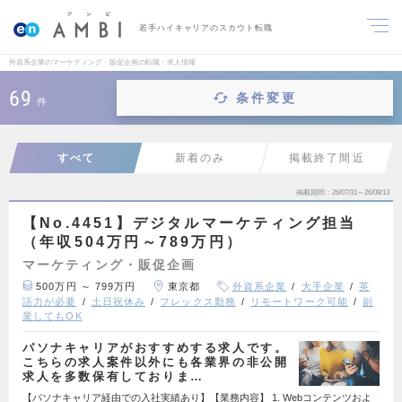
若手ハイキャリアのスカウト転職
外資系企業のマーケティング・販促企画の転職・求人情報
69
条件変更
件
すべて
新着のみ
掲載終了間近
掲載期間
26/07/31～26/08/13
【No.4451】デジタルマーケティング担当
（年収504万円～789万円）
マーケティング・販促企画
500万円 ～ 799万円
東京都
外資系企業
大手企業
英
語力が必要
土日祝休み
フレックス勤務
リモートワーク可能
副
業してもOK
パソナキャリアがおすすめする求人です。
こちらの求人案件以外にも各業界の非公開
求人を多数保有しておりま…
【パソナキャリア経由での入社実績あり】【業務内容】 1. Webコンテンツおよ