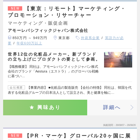
【東京：リモート】マーケティング・
NEW
プロモーション・リサーチャー
マーケティング・販促企画
アモーレパシフィックジャパン株式会社
850万円 ～ 949万円
東京都
外資系企業
英語力が必
要
年収600万以上
世界12位の化粧品メーカー。新ブランド
の立ち上げにプロダクトの要として参画。
【職務概要】 同社は、アモーレパシフィックジャパン株式
会社のブランド「Aestura（エストラ）」のグローバル戦略
に基づい…
【事業内容】 ■化粧品の製造販売 【会社の特徴】 同社は、韓国を代
会社概要
表する化粧品グループの日本法人として設立され、美と健康を軸に…
興味あり
詳細へ
掲載期間
26/08/07～26/08/20
【PR・マーケ】グローバル20ヶ国に展
NEW