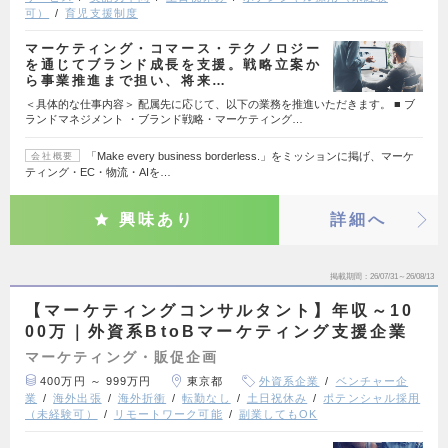
可）
育児支援制度
マーケティング・コマース・テクノロジー
を通じてブランド成長を支援。戦略立案か
ら事業推進まで担い、将来…
＜具体的な仕事内容＞ 配属先に応じて、以下の業務を推進いただきます。 ■ ブ
ランドマネジメント ・ブランド戦略・マーケティング…
「Make every business borderless.」をミッションに掲げ、マーケ
会社概要
ティング・EC・物流・AIを…
興味あり
詳細へ
掲載期間
26/07/31～26/08/13
【マーケティングコンサルタント】年収～10
00万｜外資系BtoBマーケティング支援企業
マーケティング・販促企画
400万円 ～ 999万円
東京都
外資系企業
ベンチャー企
業
海外出張
海外折衝
転勤なし
土日祝休み
ポテンシャル採用
（未経験可）
リモートワーク可能
副業してもOK