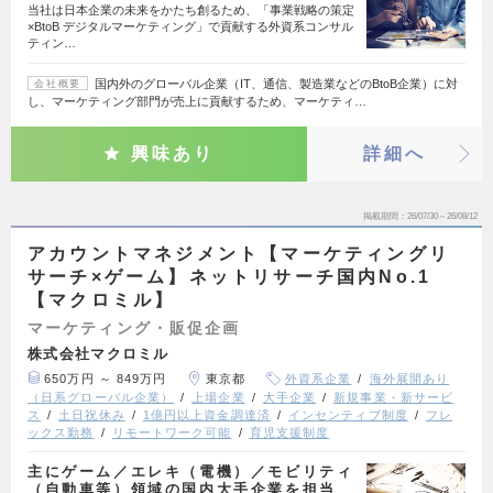
当社は日本企業の未来をかたち創るため、「事業戦略の策定
×BtoB デジタルマーケティング」で貢献する外資系コンサル
ティン…
国内外のグローバル企業（IT、通信、製造業などのBtoB企業）に対
会社概要
し、マーケティング部門が売上に貢献するため、マーケティ…
興味あり
詳細へ
掲載期間
26/07/30～26/08/12
アカウントマネジメント【マーケティングリ
サーチ×ゲーム】ネットリサーチ国内No.1
【マクロミル】
マーケティング・販促企画
株式会社マクロミル
650万円 ～ 849万円
東京都
外資系企業
海外展開あり
（日系グローバル企業）
上場企業
大手企業
新規事業・新サービ
ス
土日祝休み
1億円以上資金調達済
インセンティブ制度
フレ
ックス勤務
リモートワーク可能
育児支援制度
主にゲーム／エレキ（電機）／モビリティ
（自動車等）領域の国内大手企業を担当