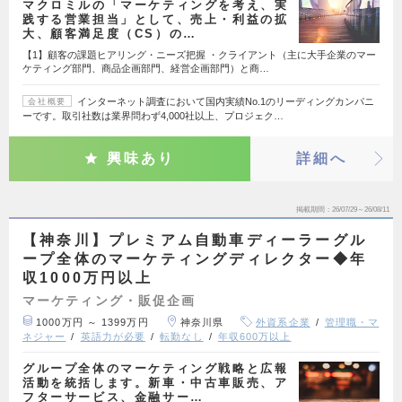
マクロミルの「マーケティングを考え、実
践する営業担当」として、売上・利益の拡
大、顧客満足度（CS）の…
【1】顧客の課題ヒアリング・ニーズ把握 ・クライアント（主に大手企業のマー
ケティング部門、商品企画部門、経営企画部門）と商…
インターネット調査において国内実績No.1のリーディングカンパニ
会社概要
ーです。取引社数は業界問わず4,000社以上、プロジェク…
興味あり
詳細へ
掲載期間
26/07/29～26/08/11
【神奈川】プレミアム自動車ディーラーグル
ープ全体のマーケティングディレクター◆年
収1000万円以上
マーケティング・販促企画
1000万円 ～ 1399万円
神奈川県
外資系企業
管理職・マ
ネジャー
英語力が必要
転勤なし
年収600万以上
グループ全体のマーケティング戦略と広報
活動を統括します。新車・中古車販売、ア
フターサービス、金融サー…