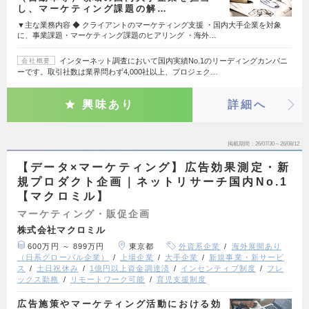
し、マーケティング課題の解…
▼主な業務内容 ◆ クライアントのマーケティング支援 ・国内大手企業を対象
に、事業課題・マーケティング課題のヒアリング ・海外…
インターネット調査において国内実績No.1のリーディングカンパニ
会社概要
ーです。取引社数は業界問わず4,000社以上、プロジェク…
興味あり
詳細へ
掲載期間
26/07/30～26/08/12
【データ×マーケティング】広告効果測定・新
規プロダクト企画｜ネットリサーチ国内No.1
【マクロミル】
マーケティング・販促企画
株式会社マクロミル
600万円 ～ 899万円
東京都
外資系企業
海外展開あり
（日系グローバル企業）
上場企業
大手企業
新規事業・新サービ
ス
土日祝休み
1億円以上資金調達済
インセンティブ制度
フレ
ックス勤務
リモートワーク可能
育児支援制度
広告施策やマーケティング活動における効