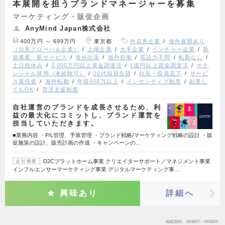
本展開を担うブランドマネージャーを募集
マーケティング・販促企画
AnyMind Japan株式会社
400万円 ～ 699万円
東京都
外資系企業
海外展開あり
（日系グローバル企業）
上場企業
大手企業
ベンチャー企業
新
規事業・新サービス
海外出張
海外折衝
英語力不問
転勤なし
土日祝休み
3,000万円以上資金調達済
1億円以上資金調達済
ポテ
ンシャル採用（未経験可）
20代役員在籍
社長・役員直下
サービ
ス責任者
海外転勤
年収600万以上
インセンティブ制度
副業し
てもOK
育児支援制度
自社運営のブランドを成長させるため、利
益の最大化にコミットし、ブランド運営を
担当していただきます。
■業務内容 ・P/L管理、予算管理 ・ブランド戦略/マーケティング戦略の設計 ・販
促施策の設計、販売計画の作成 ・キャンペーンの…
D2Cプラットホーム事業 クリエイターサポート／マネジメント事業
会社概要
インフルエンサーマーケティング事業 デジタルマーケティング事…
興味あり
詳細へ
掲載期間
26/08/07～26/08/20