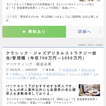
【パソナキャリア経由での入社実績あり】【ユニバーサルミュージック社と
は！？】 音楽業界全世界トップシェアの同社！ 音楽レーベ…
匿名求人のため、求人詳細につきましてはご面談時にお伝え致しま
会社概要
す。
興味あり
詳細へ
掲載期間
26/07/27～26/08/09
クラシック・ジャズデジタルストラテジー担
当/管理職（年収700万円～1050万円）
マーケティング・販促企画
700万円 ～ 1099万円
東京都
外資系企業
英語力が必
要
転勤なし
土日祝休み
年収600万以上
フレックス勤務
リモ
ートワーク可能
副業してもOK
パソナキャリアがおすすめする求人です。
こちらの求人案件以外にも各業界の非公開
求人を多数保有しておりま…
【パソナキャリア経由での入社実績あり】【同社とは！？】 音楽業界全世界ト
ップシェアの同社！ 音楽レーベル事業・アーティストマ…