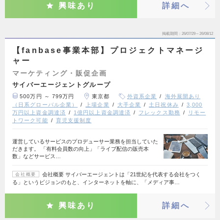
興味あり
詳細へ
掲載期間
26/07/29～26/08/12
【fanbase事業本部】プロジェクトマネージ
ャー
マーケティング・販促企画
サイバーエージェントグループ
500万円 ～ 799万円
東京都
外資系企業
海外展開あり
（日系グローバル企業）
上場企業
大手企業
土日祝休み
3,000
万円以上資金調達済
1億円以上資金調達済
フレックス勤務
リモー
トワーク可能
育児支援制度
運営しているサービスのプロデューサー業務を担当していた
だきます。 「有料会員数の向上」「ライブ配信の販売本
数」などサービス…
会社概要 サイバーエージェントは「21世紀を代表する会社をつく
会社概要
る」というビジョンのもと、インターネットを軸に、「メディア事…
興味あり
詳細へ