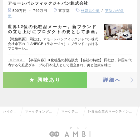
アモーレパシフィックジャパン株式会社
500万円 ～ 749万円
東京都
外資系企業
英語力が必
要
世界12位の化粧品メーカー。新ブランド
の立ち上げにプロダクトの要として参画。
【職務概要】 同社は、アモーレパシフィックジャパン株式
会社傘下の「LANEIGE（ラネージュ）」ブランドにおける
プロモーシ…
【事業内容】 ■化粧品の製造販売 【会社の特徴】 同社は、韓国を代
会社概要
表する化粧品グループの日本法人として設立され、美と健康を軸に…
興味あり
詳細へ
ハイクラ
マーケティング・
マーケティ
外資系企業のマーケティン
ス求人T
販促企画・商品開
ング・販促
グ・販促企画の転職・求人情
OP
発系
企画
報一覧