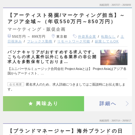
掲載期間
26/07/27～26/08/09
【アーティスト発掘/マーケティング担当】～
アジア全域～（年収550万円～850万円）
マーケティング・販促企画
550万円 ～ 899万円
東京都
外資系企業
転勤なし
土
日祝休み
フレックス勤務
リモートワーク可能
副業してもOK
パソナキャリアがおすすめする求人です。
こちらの求人案件以外にも各業界の非公開
求人を多数保有しておりま…
【ユニバーサルミュージック合同会社 Project Asiaとは】 Project Asiaはアジア各
国からアーティスト、…
匿名求人のため、求人詳細につきましてはご面談時にお伝え致しま
会社概要
す。
興味あり
詳細へ
掲載期間
26/07/14～26/08/17
【ブランドマネージャー】海外ブランドの日