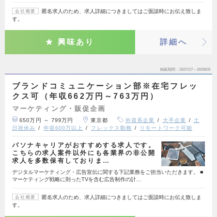
匿名求人のため、求人詳細につきましてはご面談時にお伝え致しま
会社概要
す。
興味あり
詳細へ
掲載期間
26/07/27～26/08/09
ブランドコミュニケーション部※在宅フレッ
クス可（年収662万円～763万円）
マーケティング・販促企画
650万円 ～ 799万円
東京都
外資系企業
大手企業
土
日祝休み
年収600万以上
フレックス勤務
リモートワーク可能
パソナキャリアがおすすめする求人です。
こちらの求人案件以外にも各業界の非公開
求人を多数保有しておりま…
デジタルマーケティング・広告宣伝に関する下記業務をご担当いただきます。 ■
マーケティング戦略に則ったTVを含む広告制作の計…
匿名求人のため、求人詳細につきましてはご面談時にお伝え致しま
会社概要
す。