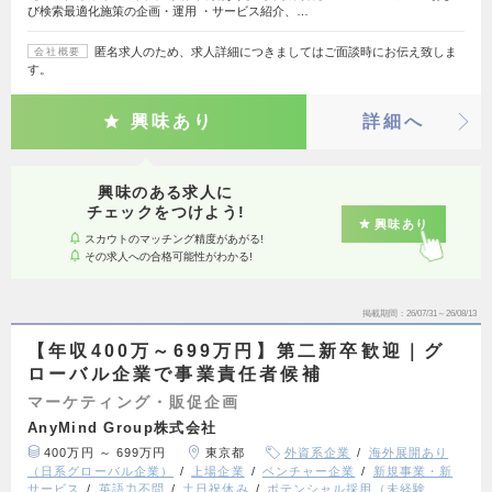
び検索最適化施策の企画・運用 ・サービス紹介、…
匿名求人のため、求人詳細につきましてはご面談時にお伝え致しま
会社概要
す。
興味あり
詳細へ
興味のある求人に
チェックをつけよう!
興味あり
スカウトのマッチング精度があがる!
その求人への合格可能性がわかる!
掲載期間
26/07/31～26/08/13
【年収400万～699万円】第二新卒歓迎｜グ
ローバル企業で事業責任者候補
マーケティング・販促企画
AnyMind Group株式会社
400万円 ～ 699万円
東京都
外資系企業
海外展開あり
（日系グローバル企業）
上場企業
ベンチャー企業
新規事業・新
サービス
英語力不問
土日祝休み
ポテンシャル採用（未経験