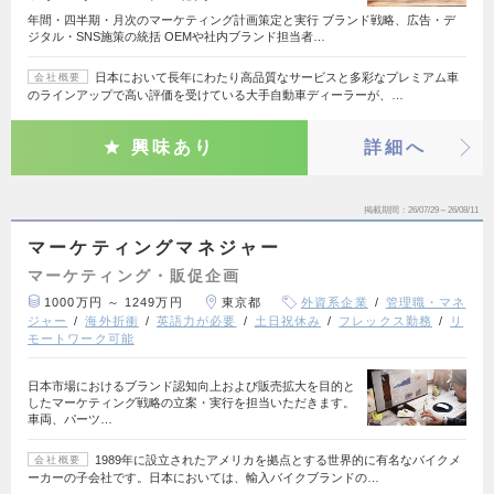
年間・四半期・月次のマーケティング計画策定と実行 ブランド戦略、広告・デ
ジタル・SNS施策の統括 OEMや社内ブランド担当者…
日本において長年にわたり高品質なサービスと多彩なプレミアム車
会社概要
のラインアップで高い評価を受けている大手自動車ディーラーが、…
興味あり
詳細へ
掲載期間
26/07/29～26/08/11
マーケティングマネジャー
マーケティング・販促企画
1000万円 ～ 1249万円
東京都
外資系企業
管理職・マネ
ジャー
海外折衝
英語力が必要
土日祝休み
フレックス勤務
リ
モートワーク可能
日本市場におけるブランド認知向上および販売拡大を目的と
したマーケティング戦略の立案・実行を担当いただきます。
車両、パーツ…
1989年に設立されたアメリカを拠点とする世界的に有名なバイクメ
会社概要
ーカーの子会社です。日本においては、輸入バイクブランドの…