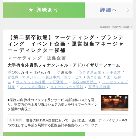
興味あり
詳細へ
掲載期間
26/07/29～26/08/11
【第二新卒歓迎】マーケティング・ブランデ
ィング イベント企画・運営担当マネージャ
ー～ディレクター候補
マーケティング・販促企画
大手有名外資系フィナンシャル・アドバイザリーファーム
1000万円 ～ 1249万円
東京都
外資系企業
大手企業
管理職・マネジャー
新規事業・新サービス
海外折衝
土日祝休
み
ポテンシャル採用（未経験可）
年収600万以上
インセンティブ
制度
フレックス勤務
リモートワーク可能
育児支援制度
■業務内容 弊社のブランド及びサービス認知度の向上を図
り、収益力の向上及び市場シェアの拡大を行うマーケティン
グ活動の実現に…
世界の約150ヵ国超において、会計監査、税務、アドバイザリーを3
会社概要
つの柱とする事業を展開する国際会計事務所のメンバーファー…