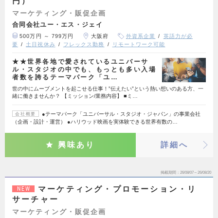
円）
マーケティング・販促企画
合同会社ユー・エス・ジェイ
500万円 ～ 799万円
大阪府
外資系企業
英語力が必
要
土日祝休み
フレックス勤務
リモートワーク可能
★★世界各地で愛されているユニバーサ
ル・スタジオの中でも、もっとも多い入場
者数を誇るテーマパーク「ユ…
世の中にムーブメントを起こせる仕事！”伝えたい”という熱い想いのある方、一
緒に働きませんか？ 【ミッション/業務内容】 ■ミ…
●テーマパーク「ユニバーサル・スタジオ・ジャパン」の事業会社
会社概要
（企画・設計・運営） ●ハリウッド映画を実体験できる世界有数の…
興味あり
詳細へ
掲載期間
26/08/07～26/08/20
マーケティング・プロモーション・リ
NEW
サーチャー
マーケティング・販促企画