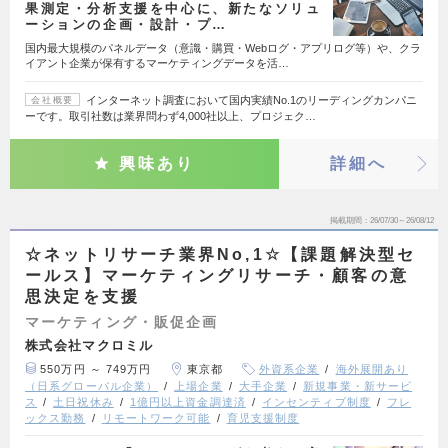
果測定・分析支援を中心に、新たなソリュ
ーションの企画・設計・プ…
国内最大規模のパネルデータ（意識・購買・Webログ・アプリログ等）や、クラ
イアント企業が保有するマーケティングデータを活…
インターネット調査において国内実績No.1のリーディングカンパニ
会社概要
ーです。取引社数は業界問わず4,000社以上、プロジェク…
興味あり
詳細へ
掲載期間
26/07/30～26/08/12
☆ネットリサーチ業界No,1☆【課題解決型セ
ールス】マーケティングリサーチ・顧客の意
思決定を支援
マーケティング・販促企画
株式会社マクロミル
550万円 ～ 749万円
東京都
外資系企業
海外展開あり
（日系グローバル企業）
上場企業
大手企業
新規事業・新サービ
ス
土日祝休み
1億円以上資金調達済
インセンティブ制度
フレ
ックス勤務
リモートワーク可能
育児支援制度