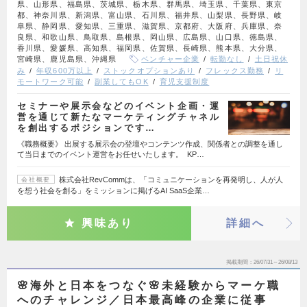
県、山形県、福島県、茨城県、栃木県、群馬県、埼玉県、千葉県、東京
都、神奈川県、新潟県、富山県、石川県、福井県、山梨県、長野県、岐
阜県、静岡県、愛知県、三重県、滋賀県、京都府、大阪府、兵庫県、奈
良県、和歌山県、鳥取県、島根県、岡山県、広島県、山口県、徳島県、
香川県、愛媛県、高知県、福岡県、佐賀県、長崎県、熊本県、大分県、
宮崎県、鹿児島県、沖縄県
ベンチャー企業
転勤なし
土日祝休
み
年収600万以上
ストックオプションあり
フレックス勤務
リ
モートワーク可能
副業してもOK
育児支援制度
セミナーや展示会などのイベント企画・運
営を通じて新たなマーケティングチャネル
を創出するポジションです…
《職務概要》 出展する展示会の登壇やコンテンツ作成、関係者との調整を通し
て当日までのイベント運営をお任せいたします。 KP…
株式会社RevCommは、「コミュニケーションを再発明し、人が人
会社概要
を想う社会を創る」をミッションに掲げるAI SaaS企業…
興味あり
詳細へ
掲載期間
26/07/31～26/08/13
🌸海外と日本をつなぐ🌸未経験からマーケ職
へのチャレンジ／日本最高峰の企業に従事