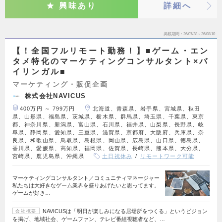
興味あり
詳細へ
掲載期間
26/07/28～26/08/10
【！全国フルリモート勤務！】■ゲーム・エン
タメ特化のマーケティングコンサルタント×バ
イリンガル■
マーケティング・販促企画
株式会社NAVICUS
400万円 ～ 799万円
北海道、青森県、岩手県、宮城県、秋田
県、山形県、福島県、茨城県、栃木県、群馬県、埼玉県、千葉県、東京
都、神奈川県、新潟県、富山県、石川県、福井県、山梨県、長野県、岐
阜県、静岡県、愛知県、三重県、滋賀県、京都府、大阪府、兵庫県、奈
良県、和歌山県、鳥取県、島根県、岡山県、広島県、山口県、徳島県、
香川県、愛媛県、高知県、福岡県、佐賀県、長崎県、熊本県、大分県、
宮崎県、鹿児島県、沖縄県
土日祝休み
リモートワーク可能
マーケティングコンサルタント／コミュニティマネージャー
私たちは大好きなゲーム業界を盛りあげたいと思ってます。
ゲームが好き…
NAVICUSは「明日が楽しみになる居場所をつくる」というビジョン
会社概要
を掲げ、地域社会、ゲームファン、テレビ番組視聴者など、…