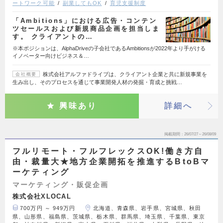
ートワーク可能
副業してもOK
育児支援制度
「Ambitions」における広告・コンテン
ツセールスおよび新規商品企画を担当しま
す。 クライアントの…
※本ポジションは、AlphaDriveの子会社であるAmbitionsが2022年より手がける
イノベーター向けビジネス＆…
株式会社アルファドライブは、クライアント企業と共に新規事業を
会社概要
生み出し、そのプロセスを通じて事業開発人材の発掘・育成と挑戦…
興味あり
詳細へ
掲載期間
26/07/27～26/08/09
フルリモート・フルフレックスOK!働き方自
由・裁量大★地方企業開拓を推進するBtoBマ
ーケティング
マーケティング・販促企画
株式会社XLOCAL
700万円 ～ 949万円
北海道、青森県、岩手県、宮城県、秋田
県、山形県、福島県、茨城県、栃木県、群馬県、埼玉県、千葉県、東京