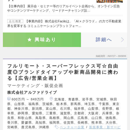
【仕事内容】 展示会・セミナー等のリアルイベント企画から、オンライン広告
やコンテンツマーケティング、リードナーチャリング設…
【事業内容】 株式会社Faciloは、「AI × クラウド」 の力で不動産業
会社概要
界を変革する コミュニケーションプラットフォー…
興味あり
詳細へ
掲載期間
26/07/27～26/08/09
フルリモート・スーパーフレックス可☆自由
度◎ブランドタイアップや新商品開発に携わ
る【広告/営業企画】
マーケティング・販促企画
株式会社アルファドライブ
600万円 ～ 849万円
北海道、青森県、岩手県、宮城県、秋田
県、山形県、福島県、茨城県、栃木県、群馬県、埼玉県、千葉県、東京
都、神奈川県、新潟県、富山県、石川県、福井県、山梨県、長野県、岐
阜県、静岡県、愛知県、三重県、滋賀県、京都府、大阪府、兵庫県、奈
良県、和歌山県、鳥取県、島根県、岡山県、広島県、山口県、徳島県、
香川県、愛媛県、高知県、福岡県、佐賀県、長崎県、熊本県、大分県、
宮崎県、鹿児島県、沖縄県
ベンチャー企業
新規事業・新サービ