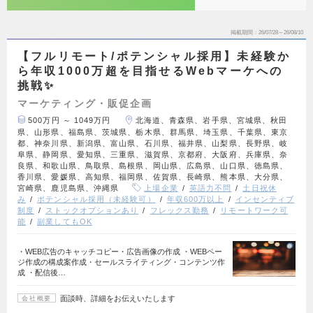
掲載期間
26/07/28～26/08/10
【フルリモート/ポテンシャル採用】未経験か
ら年収1000万超を目指せるWebマーケへの
挑戦✨
マーケティング・販促企画
500万円 ～ 1049万円
北海道、青森県、岩手県、宮城県、秋田
県、山形県、福島県、茨城県、栃木県、群馬県、埼玉県、千葉県、東京
都、神奈川県、新潟県、富山県、石川県、福井県、山梨県、長野県、岐
阜県、静岡県、愛知県、三重県、滋賀県、京都府、大阪府、兵庫県、奈
良県、和歌山県、鳥取県、島根県、岡山県、広島県、山口県、徳島県、
香川県、愛媛県、高知県、福岡県、佐賀県、長崎県、熊本県、大分県、
宮崎県、鹿児島県、沖縄県
上場企業
英語力不問
土日祝休
み
ポテンシャル採用（未経験可）
年収600万以上
インセンティブ
制度
ストックオプションあり
フレックス勤務
リモートワーク可
能
副業してもOK
・WEB広告のキャッチコピー・広告画像の作成 ・WEBペー
ジ作成の構成案作成・セールスライティング・コンテンツ作
成 ・配信後…
面談時、詳細をお伝えいたします
会社概要