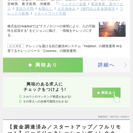
宮崎県、鹿児島県、沖縄県
ベンチャー企業
新規事業・新サービ
ス
英語力不問
転勤なし
土日祝休み
1億円以上資金調達済
フ
レックス勤務
リモートワーク可能
株式会社Helpfeelでは"テクノロジーの発明により、人の可能
性を拡張する" をビジョンに掲げ、 ・情報をナレッジにす
る…
ナレッジを届ける自己解決AIシステム「Helpfeel」の開発運用 AIを
会社概要
育てるナレッジベース「Cosense」の開発運用…
興味あり
詳細へ
興味のある求人に
チェックをつけよう!
興味あり
スカウトのマッチング精度があがる!
その求人への合格可能性がわかる!
掲載期間
26/07/29～26/08/11
【資金調達済み／スタートアップ／フルリモ