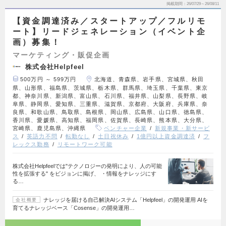
掲載期間
26/07/29～26/08/11
【資金調達済み／スタートアップ／フルリモ
ート】リードジェネレーション（イベント企
画）募集！
マーケティング・販促企画
株式会社Helpfeel
500万円 ～ 599万円
北海道、青森県、岩手県、宮城県、秋田
県、山形県、福島県、茨城県、栃木県、群馬県、埼玉県、千葉県、東京
都、神奈川県、新潟県、富山県、石川県、福井県、山梨県、長野県、岐
阜県、静岡県、愛知県、三重県、滋賀県、京都府、大阪府、兵庫県、奈
良県、和歌山県、鳥取県、島根県、岡山県、広島県、山口県、徳島県、
香川県、愛媛県、高知県、福岡県、佐賀県、長崎県、熊本県、大分県、
宮崎県、鹿児島県、沖縄県
ベンチャー企業
新規事業・新サービ
ス
英語力不問
転勤なし
土日祝休み
1億円以上資金調達済
フ
レックス勤務
リモートワーク可能
株式会社Helpfeelでは"テクノロジーの発明により、人の可能
性を拡張する" をビジョンに掲げ、 ・情報をナレッジにす
る…
ナレッジを届ける自己解決AIシステム「Helpfeel」の開発運用 AIを
会社概要
育てるナレッジベース「Cosense」の開発運用…