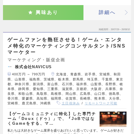
興味あり
詳細へ
掲載期間
26/07/28～26/08/10
ゲームファンを熱狂させる！ゲーム・エンタ
メ特化のマーケティングコンサルタント/SNS
マーケター
マーケティング・販促企画
株式会社NAVICUS
400万円 ～ 799万円
北海道、青森県、岩手県、宮城県、秋田
県、山形県、福島県、茨城県、栃木県、群馬県、埼玉県、千葉県、東京
都、神奈川県、新潟県、富山県、石川県、福井県、山梨県、長野県、岐
阜県、静岡県、愛知県、三重県、滋賀県、京都府、大阪府、兵庫県、奈
良県、和歌山県、鳥取県、島根県、岡山県、広島県、山口県、徳島県、
香川県、愛媛県、高知県、福岡県、佐賀県、長崎県、熊本県、大分県、
宮崎県、鹿児島県、沖縄県
土日祝休み
リモートワーク可能
【ゲームコミュニティに特化】した専門チ
ーム「Doux（ドゥ）」で、『JoBではな
くGameをする、マ…
私たちは大好きなゲーム業界を盛りあげたいと思っています。 ゲームが好きだ