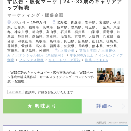
す広告・販促マーケ｜24～33歳のキャリアア
ップ転職
マーケティング・販促企画
500万円 ～ 1049万円
北海道、青森県、岩手県、宮城県、秋田
県、山形県、福島県、茨城県、栃木県、群馬県、埼玉県、千葉県、東京
都、神奈川県、新潟県、富山県、石川県、福井県、山梨県、長野県、岐
阜県、静岡県、愛知県、三重県、滋賀県、京都府、大阪府、兵庫県、奈
良県、和歌山県、鳥取県、島根県、岡山県、広島県、山口県、徳島県、
香川県、愛媛県、高知県、福岡県、佐賀県、長崎県、熊本県、大分県、
宮崎県、鹿児島県、沖縄県
上場企業
英語力不問
土日祝休
み
ポテンシャル採用（未経験可）
年収600万以上
インセンティブ
制度
フレックス勤務
リモートワーク可能
副業してもOK
・WEB広告のキャッチコピー・広告画像の作成 ・WEBペー
ジ作成の構成案作成・セールスライティング・コンテンツ作
成 ・配信後…
面談時、詳細をお伝えいたします
会社概要
興味あり
詳細へ
掲載期間
26/07/30～26/08/12