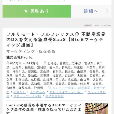
興味あり
詳細へ
掲載期間
26/07/27～26/08/09
フルリモート・フルフレックス◎ 不動産業界
のDXを支える急成長SaaS【BtoBマーケテ
ィング担当】
マーケティング・販促企画
株式会社Facilo
600万円 ～ 899万円
北海道、青森県、岩手県、宮城県、秋田
県、山形県、福島県、茨城県、栃木県、群馬県、埼玉県、千葉県、東京
都、神奈川県、新潟県、富山県、石川県、福井県、山梨県、長野県、岐
阜県、静岡県、愛知県、三重県、滋賀県、京都府、大阪府、兵庫県、奈
良県、和歌山県、鳥取県、島根県、岡山県、広島県、山口県、徳島県、
香川県、愛媛県、高知県、福岡県、佐賀県、長崎県、熊本県、大分県、
宮崎県、鹿児島県、沖縄県
ベンチャー企業
新規事業・新サービ
ス
転勤なし
土日祝休み
ストックオプションあり
フレックス勤
務
リモートワーク可能
育児支援制度
Faciloの成長を牽引するBtoBマーケティ
ング全体の企画・推進を担っていただきま
す。