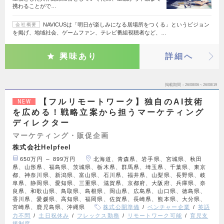
携わることがで…
NAVICUSは「明日が楽しみになる居場所をつくる」というビジョン
会社概要
を掲げ、地域社会、ゲームファン、テレビ番組視聴者など、…
興味あり
詳細へ
掲載期間
26/08/06～26/08/19
【フルリモートワーク】独自のAI技術
NEW
を広める！戦略立案から担うマーケティング
ディレクター
マーケティング・販促企画
株式会社Helpfeel
650万円 ～ 899万円
北海道、青森県、岩手県、宮城県、秋田
県、山形県、福島県、茨城県、栃木県、群馬県、埼玉県、千葉県、東京
都、神奈川県、新潟県、富山県、石川県、福井県、山梨県、長野県、岐
阜県、静岡県、愛知県、三重県、滋賀県、京都府、大阪府、兵庫県、奈
良県、和歌山県、鳥取県、島根県、岡山県、広島県、山口県、徳島県、
香川県、愛媛県、高知県、福岡県、佐賀県、長崎県、熊本県、大分県、
宮崎県、鹿児島県、沖縄県
株式公開準備
ベンチャー企業
英語
力不問
土日祝休み
フレックス勤務
リモートワーク可能
育児支
援制度