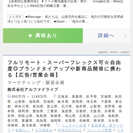
【具体的な業務内容】 ▼リード獲得施策の企画・実行 - Google広告・Meta広
告を中心としたWeb広告の戦略立案・運…
■Massage： 私たちは、山形庄内を拠点に、地方の可能性を世界経
会社概要
済とつなぐ街づくり会社です。 ■Vision： 「地方の希…
興味あり
詳細へ
掲載期間
26/07/27～26/08/09
フルリモート・スーパーフレックス可☆自由
度◎ブランドタイアップや新商品開発に携わ
る【広告/営業企画】
マーケティング・販促企画
株式会社アルファドライブ
850万円 ～ 1149万円
北海道、青森県、岩手県、宮城県、秋田
県、山形県、福島県、茨城県、栃木県、群馬県、埼玉県、千葉県、東京
都、神奈川県、新潟県、富山県、石川県、福井県、山梨県、長野県、岐
阜県、静岡県、愛知県、三重県、滋賀県、京都府、大阪府、兵庫県、奈
良県、和歌山県、鳥取県、島根県、岡山県、広島県、山口県、徳島県、
香川県、愛媛県、高知県、福岡県、佐賀県、長崎県、熊本県、大分県、
宮崎県、鹿児島県、沖縄県
ベンチャー企業
新規事業・新サービ
ス
転勤なし
土日祝休み
年収600万以上
フレックス勤務
リモ