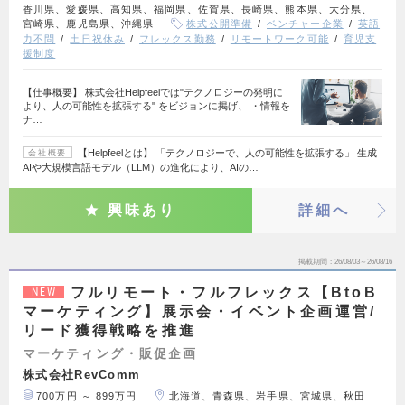
香川県、愛媛県、高知県、福岡県、佐賀県、長崎県、熊本県、大分県、
宮崎県、鹿児島県、沖縄県
株式公開準備
ベンチャー企業
英語
力不問
土日祝休み
フレックス勤務
リモートワーク可能
育児支
援制度
【仕事概要】 株式会社Helpfeelでは"テクノロジーの発明に
より、人の可能性を拡張する" をビジョンに掲げ、 ・情報を
ナ…
【Helpfeelとは】 「テクノロジーで、人の可能性を拡張する」 生成
会社概要
AIや大規模言語モデル（LLM）の進化により、AIの…
興味あり
詳細へ
掲載期間
26/08/03～26/08/16
フルリモート・フルフレックス【BtoB
NEW
マーケティング】展示会・イベント企画運営/
リード獲得戦略を推進
マーケティング・販促企画
株式会社RevComm
700万円 ～ 899万円
北海道、青森県、岩手県、宮城県、秋田