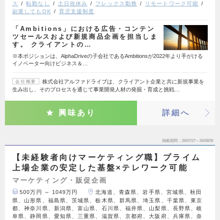
ス
転勤なし
土日祝休み
フレックス勤務
リモートワーク可能
副業してもOK
育児支援制度
「Ambitions」における広告・コンテン
ツセールスおよび新規商品企画を担当しま
す。 クライアントの…
※本ポジションは、AlphaDriveの子会社であるAmbitionsが2022年より手がける
イノベーター向けビジネス＆…
株式会社アルファドライブは、クライアント企業と共に新規事業を
会社概要
生み出し、そのプロセスを通じて事業開発人材の発掘・育成と挑戦…
興味あり
詳細へ
掲載期間
26/07/27～26/08/09
【未経験者向けマーケティング職】プライム
上場企業の安定した基盤×テレワーク可能
マーケティング・販促企画
500万円 ～ 1049万円
北海道、青森県、岩手県、宮城県、秋田
県、山形県、福島県、茨城県、栃木県、群馬県、埼玉県、千葉県、東京
都、神奈川県、新潟県、富山県、石川県、福井県、山梨県、長野県、岐
阜県、静岡県、愛知県、三重県、滋賀県、京都府、大阪府、兵庫県、奈