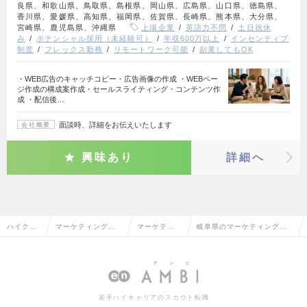
良県、和歌山県、鳥取県、島根県、岡山県、広島県、山口県、徳島県、
香川県、愛媛県、高知県、福岡県、佐賀県、長崎県、熊本県、大分県、
宮崎県、鹿児島県、沖縄県
上場企業
英語力不問
土日祝休
み
ポテンシャル採用（未経験可）
年収600万以上
インセンティブ
制度
フレックス勤務
リモートワーク可能
副業してもOK
・WEB広告のキャッチコピー・広告画像の作成 ・WEBペー
ジ作成の構成案作成・セールスライティング・コンテンツ作
成 ・配信後…
面談時、詳細をお伝えいたします
会社概要
興味あり
詳細へ
ハイクラ
マーケティング・
マーケティ
岐阜県のマーケティング・
ス求人TO
販促企画・商品開
ング・販促
販促企画の転職・求人情報
P
発系
企画
一覧
若手ハイキャリアのスカウト転職