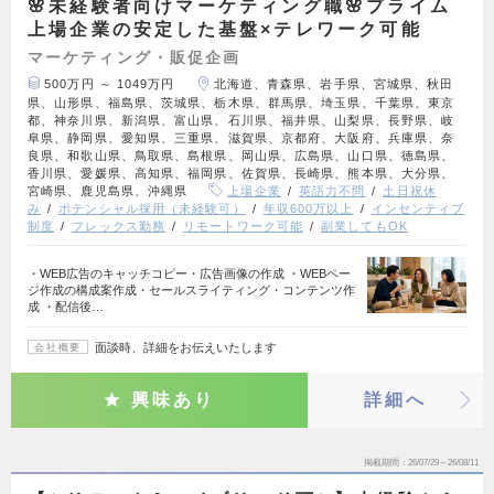
🌸未経験者向けマーケティング職🌸プライム
上場企業の安定した基盤×テレワーク可能
マーケティング・販促企画
500万円 ～ 1049万円
北海道、青森県、岩手県、宮城県、秋田
県、山形県、福島県、茨城県、栃木県、群馬県、埼玉県、千葉県、東京
都、神奈川県、新潟県、富山県、石川県、福井県、山梨県、長野県、岐
阜県、静岡県、愛知県、三重県、滋賀県、京都府、大阪府、兵庫県、奈
良県、和歌山県、鳥取県、島根県、岡山県、広島県、山口県、徳島県、
香川県、愛媛県、高知県、福岡県、佐賀県、長崎県、熊本県、大分県、
宮崎県、鹿児島県、沖縄県
上場企業
英語力不問
土日祝休
み
ポテンシャル採用（未経験可）
年収600万以上
インセンティブ
制度
フレックス勤務
リモートワーク可能
副業してもOK
・WEB広告のキャッチコピー・広告画像の作成 ・WEBペー
ジ作成の構成案作成・セールスライティング・コンテンツ作
成 ・配信後…
面談時、詳細をお伝えいたします
会社概要
興味あり
詳細へ
掲載期間
26/07/29～26/08/11