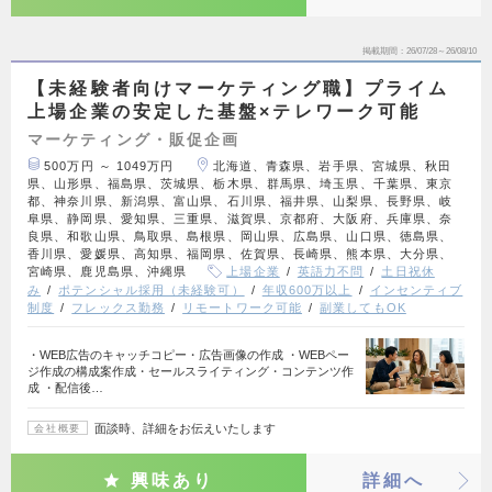
掲載期間
26/07/28～26/08/10
【未経験者向けマーケティング職】プライム
上場企業の安定した基盤×テレワーク可能
マーケティング・販促企画
500万円 ～ 1049万円
北海道、青森県、岩手県、宮城県、秋田
県、山形県、福島県、茨城県、栃木県、群馬県、埼玉県、千葉県、東京
都、神奈川県、新潟県、富山県、石川県、福井県、山梨県、長野県、岐
阜県、静岡県、愛知県、三重県、滋賀県、京都府、大阪府、兵庫県、奈
良県、和歌山県、鳥取県、島根県、岡山県、広島県、山口県、徳島県、
香川県、愛媛県、高知県、福岡県、佐賀県、長崎県、熊本県、大分県、
宮崎県、鹿児島県、沖縄県
上場企業
英語力不問
土日祝休
み
ポテンシャル採用（未経験可）
年収600万以上
インセンティブ
制度
フレックス勤務
リモートワーク可能
副業してもOK
・WEB広告のキャッチコピー・広告画像の作成 ・WEBペー
ジ作成の構成案作成・セールスライティング・コンテンツ作
成 ・配信後…
面談時、詳細をお伝えいたします
会社概要
興味あり
詳細へ