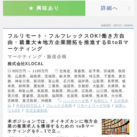
興味あり
詳細へ
掲載期間
26/07/27～26/08/09
フルリモート・フルフレックスOK!働き方自
由・裁量大★地方企業開拓を推進するBtoBマ
ーケティング
マーケティング・販促企画
株式会社XLOCAL
900万円 ～ 1199万円
北海道、青森県、岩手県、宮城県、秋田
県、山形県、福島県、茨城県、栃木県、群馬県、埼玉県、千葉県、東京
都、神奈川県、新潟県、富山県、石川県、福井県、山梨県、長野県、岐
阜県、静岡県、愛知県、三重県、滋賀県、京都府、大阪府、兵庫県、奈
良県、和歌山県、鳥取県、島根県、岡山県、広島県、山口県、徳島県、
香川県、愛媛県、高知県、福岡県、佐賀県、長崎県、熊本県、大分県、
宮崎県、鹿児島県、沖縄県
ベンチャー企業
転勤なし
土日祝休
み
年収600万以上
フレックス勤務
リモートワーク可能
副業し
てもOK
育児支援制度
本ポジションでは、チイキズカンに地方企
業の複業求人を獲得するための toBマー
ケティングを0→1で立…