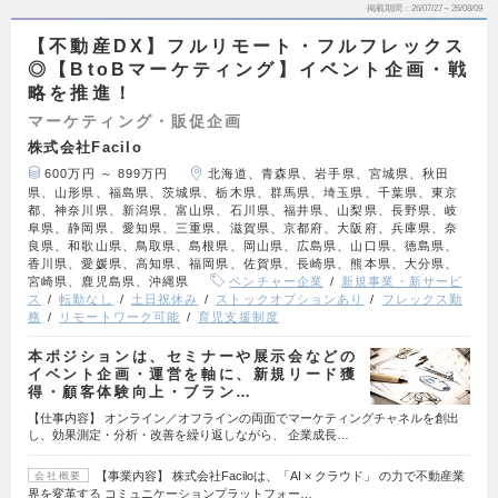
掲載期間
26/07/27～26/08/09
【不動産DX】フルリモート・フルフレックス
◎【BtoBマーケティング】イベント企画・戦
略を推進！
マーケティング・販促企画
株式会社Facilo
600万円 ～ 899万円
北海道、青森県、岩手県、宮城県、秋田
県、山形県、福島県、茨城県、栃木県、群馬県、埼玉県、千葉県、東京
都、神奈川県、新潟県、富山県、石川県、福井県、山梨県、長野県、岐
阜県、静岡県、愛知県、三重県、滋賀県、京都府、大阪府、兵庫県、奈
良県、和歌山県、鳥取県、島根県、岡山県、広島県、山口県、徳島県、
香川県、愛媛県、高知県、福岡県、佐賀県、長崎県、熊本県、大分県、
宮崎県、鹿児島県、沖縄県
ベンチャー企業
新規事業・新サービ
ス
転勤なし
土日祝休み
ストックオプションあり
フレックス勤
務
リモートワーク可能
育児支援制度
本ポジションは、セミナーや展示会などの
イベント企画・運営を軸に、新規リード獲
得・顧客体験向上・ブラン…
【仕事内容】 オンライン／オフラインの両面でマーケティングチャネルを創出
し、効果測定・分析・改善を繰り返しながら、 企業成長…
【事業内容】 株式会社Faciloは、「AI × クラウド」 の力で不動産業
会社概要
界を変革する コミュニケーションプラットフォー…