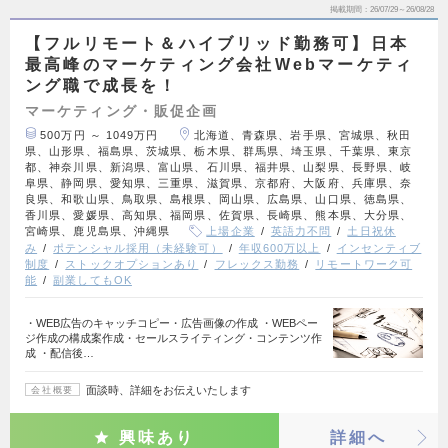
掲載期間
26/07/29～26/08/28
【フルリモート＆ハイブリッド勤務可】日本
最高峰のマーケティング会社Webマーケティ
ング職で成長を！
マーケティング・販促企画
500万円 ～ 1049万円
北海道、青森県、岩手県、宮城県、秋田
県、山形県、福島県、茨城県、栃木県、群馬県、埼玉県、千葉県、東京
都、神奈川県、新潟県、富山県、石川県、福井県、山梨県、長野県、岐
阜県、静岡県、愛知県、三重県、滋賀県、京都府、大阪府、兵庫県、奈
良県、和歌山県、鳥取県、島根県、岡山県、広島県、山口県、徳島県、
香川県、愛媛県、高知県、福岡県、佐賀県、長崎県、熊本県、大分県、
宮崎県、鹿児島県、沖縄県
上場企業
英語力不問
土日祝休
み
ポテンシャル採用（未経験可）
年収600万以上
インセンティブ
制度
ストックオプションあり
フレックス勤務
リモートワーク可
能
副業してもOK
・WEB広告のキャッチコピー・広告画像の作成 ・WEBペー
ジ作成の構成案作成・セールスライティング・コンテンツ作
成 ・配信後…
面談時、詳細をお伝えいたします
会社概要
興味あり
詳細へ