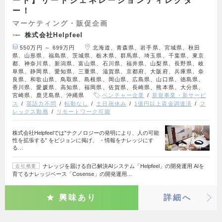
ート】リードジェネレーションディレクタ
ー！
マーケティング・販促企画
株式会社Helpfeel
550万円 ～ 699万円
北海道、青森県、岩手県、宮城県、秋田
県、山形県、福島県、茨城県、栃木県、群馬県、埼玉県、千葉県、東京
都、神奈川県、新潟県、富山県、石川県、福井県、山梨県、長野県、岐
阜県、静岡県、愛知県、三重県、滋賀県、京都府、大阪府、兵庫県、奈
良県、和歌山県、鳥取県、島根県、岡山県、広島県、山口県、徳島県、
香川県、愛媛県、高知県、福岡県、佐賀県、長崎県、熊本県、大分県、
宮崎県、鹿児島県、沖縄県
ベンチャー企業
新規事業・新サービ
ス
英語力不問
転勤なし
土日祝休み
1億円以上資金調達済
フ
レックス勤務
リモートワーク可能
株式会社Helpfeelでは"テクノロジーの発明により、人の可能
性を拡張する" をビジョンに掲げ、 ・情報をナレッジにす
る…
ナレッジを届ける自己解決AIシステム「Helpfeel」の開発運用 AIを
会社概要
育てるナレッジベース「Cosense」の開発運用…
興味あり
詳細へ