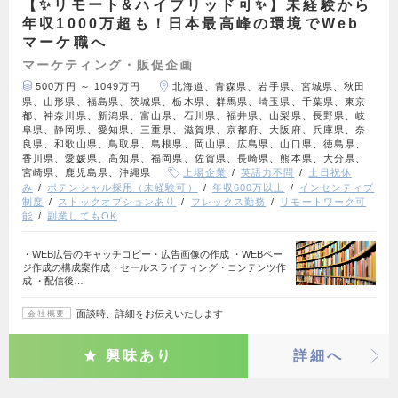
【✨リモート&ハイブリッド可✨】未経験から
年収1000万超も！日本最高峰の環境でWeb
マーケ職へ
マーケティング・販促企画
500万円 ～ 1049万円
北海道、青森県、岩手県、宮城県、秋田
県、山形県、福島県、茨城県、栃木県、群馬県、埼玉県、千葉県、東京
都、神奈川県、新潟県、富山県、石川県、福井県、山梨県、長野県、岐
阜県、静岡県、愛知県、三重県、滋賀県、京都府、大阪府、兵庫県、奈
良県、和歌山県、鳥取県、島根県、岡山県、広島県、山口県、徳島県、
香川県、愛媛県、高知県、福岡県、佐賀県、長崎県、熊本県、大分県、
宮崎県、鹿児島県、沖縄県
上場企業
英語力不問
土日祝休
み
ポテンシャル採用（未経験可）
年収600万以上
インセンティブ
制度
ストックオプションあり
フレックス勤務
リモートワーク可
能
副業してもOK
・WEB広告のキャッチコピー・広告画像の作成 ・WEBペー
ジ作成の構成案作成・セールスライティング・コンテンツ作
成 ・配信後…
面談時、詳細をお伝えいたします
会社概要
興味あり
詳細へ