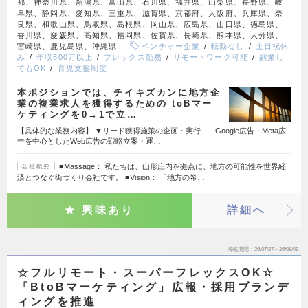
都、神奈川県、新潟県、富山県、石川県、福井県、山梨県、長野県、岐
阜県、静岡県、愛知県、三重県、滋賀県、京都府、大阪府、兵庫県、奈
良県、和歌山県、鳥取県、島根県、岡山県、広島県、山口県、徳島県、
香川県、愛媛県、高知県、福岡県、佐賀県、長崎県、熊本県、大分県、
宮崎県、鹿児島県、沖縄県
ベンチャー企業
転勤なし
土日祝休
み
年収600万以上
フレックス勤務
リモートワーク可能
副業し
てもOK
育児支援制度
本ポジションでは、チイキズカンに地方企
業の複業求人を獲得するための toBマー
ケティングを0→1で立…
【具体的な業務内容】 ▼リード獲得施策の企画・実行 - Google広告・Meta広
告を中心としたWeb広告の戦略立案・運…
■Massage： 私たちは、山形庄内を拠点に、地方の可能性を世界経
会社概要
済とつなぐ街づくり会社です。 ■Vision： 「地方の希…
興味あり
詳細へ
掲載期間
26/07/27～26/08/09
☆フルリモート・スーパーフレックスOK☆
「BtoBマーケティング」広報・採用ブランデ
ィングを推進