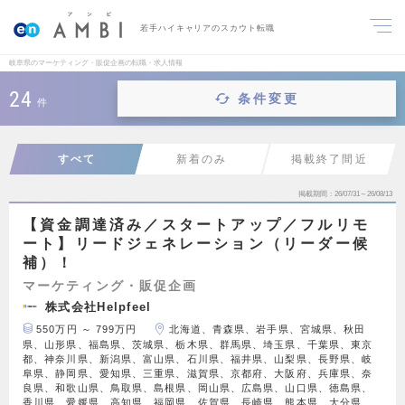
若手ハイキャリアのスカウト転職
岐阜県のマーケティング・販促企画の転職・求人情報
24
条件変更
件
すべて
新着のみ
掲載終了間近
掲載期間
26/07/31～26/08/13
【資金調達済み／スタートアップ／フルリモ
ート】リードジェネレーション（リーダー候
補）！
マーケティング・販促企画
株式会社Helpfeel
550万円 ～ 799万円
北海道、青森県、岩手県、宮城県、秋田
県、山形県、福島県、茨城県、栃木県、群馬県、埼玉県、千葉県、東京
都、神奈川県、新潟県、富山県、石川県、福井県、山梨県、長野県、岐
阜県、静岡県、愛知県、三重県、滋賀県、京都府、大阪府、兵庫県、奈
良県、和歌山県、鳥取県、島根県、岡山県、広島県、山口県、徳島県、
香川県、愛媛県、高知県、福岡県、佐賀県、長崎県、熊本県、大分県、