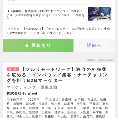
【仕事概要】 株式会社Helpfeelでは"テクノロジーの発明に
より、人の可能性を拡張する" をビジョンに掲げ、 ・情報を
ナ…
【Helpfeelとは】 「テクノロジーで、人の可能性を拡張する」 生成
会社概要
AIや大規模言語モデル（LLM）の進化により、AIの…
興味あり
詳細へ
掲載期間
26/08/06～26/08/19
【フルリモートワーク】独自のAI技術
NEW
を広める！インバウンド集客・ナーチャリン
グを担うB2Bマーケター
マーケティング・販促企画
株式会社Helpfeel
650万円 ～ 799万円
北海道、青森県、岩手県、宮城県、秋田
県、山形県、福島県、茨城県、栃木県、群馬県、埼玉県、千葉県、東京
都、神奈川県、新潟県、富山県、石川県、福井県、山梨県、長野県、岐
阜県、静岡県、愛知県、三重県、滋賀県、京都府、大阪府、兵庫県、奈
良県、和歌山県、鳥取県、島根県、岡山県、広島県、山口県、徳島県、