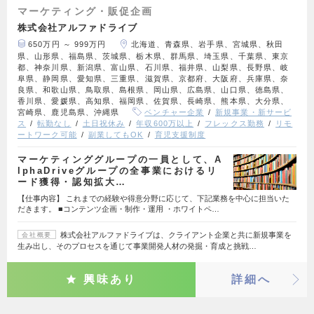
マーケティング・販促企画
株式会社アルファドライブ
650万円 ～ 999万円
北海道、青森県、岩手県、宮城県、秋田
県、山形県、福島県、茨城県、栃木県、群馬県、埼玉県、千葉県、東京
都、神奈川県、新潟県、富山県、石川県、福井県、山梨県、長野県、岐
阜県、静岡県、愛知県、三重県、滋賀県、京都府、大阪府、兵庫県、奈
良県、和歌山県、鳥取県、島根県、岡山県、広島県、山口県、徳島県、
香川県、愛媛県、高知県、福岡県、佐賀県、長崎県、熊本県、大分県、
宮崎県、鹿児島県、沖縄県
ベンチャー企業
新規事業・新サービ
ス
転勤なし
土日祝休み
年収600万以上
フレックス勤務
リモ
ートワーク可能
副業してもOK
育児支援制度
マーケティンググループの一員として、A
lphaDriveグループの全事業におけるリ
ード獲得・認知拡大…
【仕事内容】 これまでの経験や得意分野に応じて、下記業務を中心に担当いた
だきます。 ■コンテンツ企画・制作・運用 ・ホワイトペ…
株式会社アルファドライブは、クライアント企業と共に新規事業を
会社概要
生み出し、そのプロセスを通じて事業開発人材の発掘・育成と挑戦…
興味あり
詳細へ