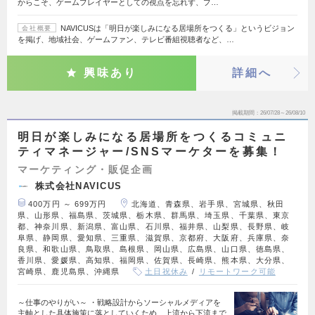
からこそ、ゲームプレイヤーとしての視点を忘れず、プ…
NAVICUSは「明日が楽しみになる居場所をつくる」というビジョン
会社概要
を掲げ、地域社会、ゲームファン、テレビ番組視聴者など、…
興味あり
詳細へ
掲載期間
26/07/28～26/08/10
明日が楽しみになる居場所をつくるコミュニ
ティマネージャー/SNSマーケターを募集！
マーケティング・販促企画
株式会社NAVICUS
400万円 ～ 699万円
北海道、青森県、岩手県、宮城県、秋田
県、山形県、福島県、茨城県、栃木県、群馬県、埼玉県、千葉県、東京
都、神奈川県、新潟県、富山県、石川県、福井県、山梨県、長野県、岐
阜県、静岡県、愛知県、三重県、滋賀県、京都府、大阪府、兵庫県、奈
良県、和歌山県、鳥取県、島根県、岡山県、広島県、山口県、徳島県、
香川県、愛媛県、高知県、福岡県、佐賀県、長崎県、熊本県、大分県、
宮崎県、鹿児島県、沖縄県
土日祝休み
リモートワーク可能
～仕事のやりがい～ ・戦略設計からソーシャルメディアを
主軸とした具体施策に落としていくため、上流から下流まで