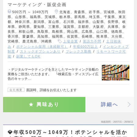
マーケティング・販促企画
500万円 ～ 1049万円
北海道、青森県、岩手県、宮城県、秋田
県、山形県、福島県、茨城県、栃木県、群馬県、埼玉県、千葉県、東京
都、神奈川県、新潟県、富山県、石川県、福井県、山梨県、長野県、岐
阜県、静岡県、愛知県、三重県、滋賀県、京都府、大阪府、兵庫県、奈
良県、和歌山県、鳥取県、島根県、岡山県、広島県、山口県、徳島県、
香川県、愛媛県、高知県、福岡県、佐賀県、長崎県、熊本県、大分県、
宮崎県、鹿児島県、沖縄県
上場企業
英語力不問
土日祝休
み
ポテンシャル採用（未経験可）
年収600万以上
インセンティブ
制度
ストックオプションあり
フレックス勤務
リモートワーク可
能
副業してもOK
・デジタルマーケティングを主としたマーケティング全般の
業務をご担当いただきます。 └検索広告・ディスプレイ広
告のキャッチ…
面談時、詳細をお伝えいたします
会社概要
興味あり
詳細へ
掲載期間
26/07/31～26/08/13
💎年収500万～1049万！ポテンシャルを活か