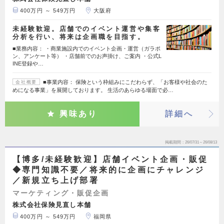
400万円 ～ 549万円
大阪府
未経験歓迎。店舗でのイベント運営や集客
分析を行い、将来は企画職を目指す。
■業務内容： ・商業施設内でのイベント企画・運営（ガラポ
ン、アンケート等） ・店舗前でのお声掛け、ご案内 ・公式L
INE登録や…
■事業内容： 保険という枠組みにこだわらず、「お客様や社会のた
会社概要
めになる事業」を展開しております。 生活のあらゆる場面で必…
興味あり
詳細へ
掲載期間
26/07/31～26/08/13
【博多/未経験歓迎】店舗イベント企画・販促
◆専門知識不要／将来的に企画にチャレンジ
／新規立ち上げ部署
マーケティング・販促企画
株式会社保険見直し本舗
400万円 ～ 549万円
福岡県