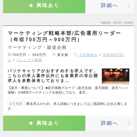
興味あり
詳細へ
掲載期間
26/07/27～26/08/09
マーケティング戦略本部/広告運用リーダー
（年収700万円～900万円）
マーケティング・販促企画
700万円 ～ 949万円
東京都
土日祝休み
年収600万以
上
フレックス勤務
パソナキャリアがおすすめする求人です。
こちらの求人案件以外にも各業界の非公開
求人を多数保有しておりま…
【楽天・事業について】 ■楽天保険グループ（楽天生命、楽天損保、楽天ペット
保険）のWEBマーケティングを統括しており、楽天…
匿名求人のため、求人詳細につきましてはご面談時にお伝え致しま
会社概要
す。
興味あり
詳細へ