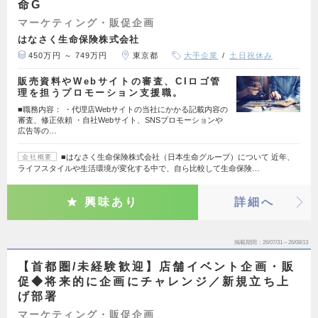
命G
マーケティング・販促企画
はなさく生命保険株式会社
450万円 ～ 749万円
東京都
大手企業
土日祝休み
販売資料やWebサイトの審査、CIロゴ管
理を担うプロモーション支援職。
■職務内容： ・代理店Webサイトの当社にかかる記載内容の
審査、修正依頼 ・自社Webサイト、SNSプロモーションや
広告等の…
■はなさく生命保険株式会社（日本生命グループ）について 近年、
会社概要
ライフスタイルや生活環境が変化する中で、自ら比較して生命保険…
興味あり
詳細へ
掲載期間
26/07/31～26/08/13
【首都圏/未経験歓迎】店舗イベント企画・販
促◆将来的に企画にチャレンジ／新規立ち上
げ部署
マーケティング・販促企画