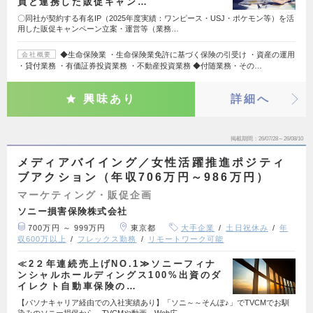
員と連携した販促キャン…
〇同社が契約する有名IP（2025年度実績：ワンピース・USJ・ポケモン等）を活
用した販促キャンペーン立案・運営等（業務…
◆生命保険業 ・生命保険業免許に基づく保険の引受け ・資産の運用
会社概要
・貸付業務 ・有価証券投資業務 ・不動産投資業務 ◆付随業務・その…
興味あり
詳細へ
掲載期間
26/07/28～26/08/10
メディアバイイング／女性活躍推進ポジティ
ブアクション（年収706万円～986万円）
マーケティング・販促企画
ソニー損害保険株式会社
700万円 ～ 999万円
東京都
大手企業
土日祝休み
年
収600万以上
フレックス勤務
リモートワーク可能
≪2２年連続売上げNO.1≫ソニーフィナ
ンシャルホールディングス100%出資のダ
イレクト自動車保険の…
【パソナキャリア経由での入社実績あり】「ソニ～～そんぽ♪」でTVCMでお馴