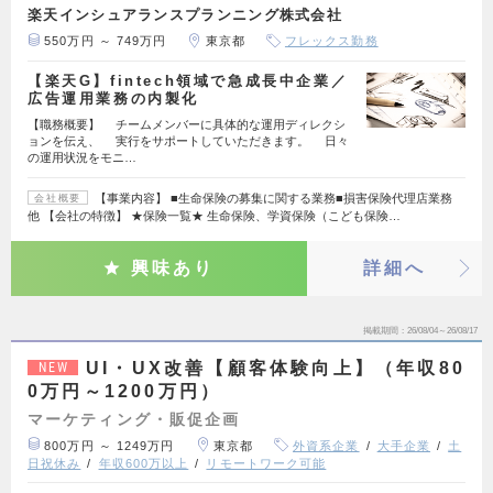
楽天インシュアランスプランニング株式会社
550万円 ～ 749万円
東京都
フレックス勤務
【楽天G】fintech領域で急成長中企業／
広告運用業務の内製化
【職務概要】 チームメンバーに具体的な運用ディレクシ
ョンを伝え、 実行をサポートしていただきます。 日々
の運用状況をモニ…
【事業内容】 ■生命保険の募集に関する業務■損害保険代理店業務
会社概要
他 【会社の特徴】 ★保険一覧★ 生命保険、学資保険（こども保険…
興味あり
詳細へ
掲載期間
26/08/04～26/08/17
UI・UX改善【顧客体験向上】（年収80
NEW
0万円～1200万円）
マーケティング・販促企画
800万円 ～ 1249万円
東京都
外資系企業
大手企業
土
日祝休み
年収600万以上
リモートワーク可能