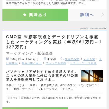
医療保険のダイレクト販売を中心とした損害保険会社です。 Vis…
興味あり
詳細へ
掲載期間
26/07/27～26/08/09
CMO室 ※顧客視点とデータドリブンを徹底
したマーケティングを実践（年収961万円～1
127万円）
マーケティング・販促企画
950万円 ～ 1149万円
東京都
外資系企業
大手企業
土
日祝休み
年収600万以上
フレックス勤務
リモートワーク可能
パソナキャリアがおすすめする求人です。
こちらの求人案件以外にも各業界の非公開
求人を多数保有しておりま…
当社は、「がん」「医療」「資産形成/介護」の3つのブランドそれぞれについ
て、「商品・サービス」「プロモーション」「チャネ…
匿名求人のため、求人詳細につきましてはご面談時にお伝え致しま
会社概要
す。