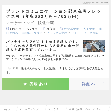
掲載期間
26/07/27～26/08/09
ブランドコミュニケーション部※在宅フレッ
クス可（年収662万円～763万円）
マーケティング・販促企画
650万円 ～ 799万円
東京都
外資系企業
大手企業
土
日祝休み
年収600万以上
フレックス勤務
リモートワーク可能
パソナキャリアがおすすめする求人です。
こちらの求人案件以外にも各業界の非公開
求人を多数保有しておりま…
デジタルマーケティング・広告宣伝に関する下記業務をご担当いただきます。 ■
マーケティング戦略に則ったTVを含む広告制作の計…
匿名求人のため、求人詳細につきましてはご面談時にお伝え致しま
会社概要
す。
興味あり
詳細へ
ハイクラ
マーケティング・
マーケティ
金融（保険）のマーケティン