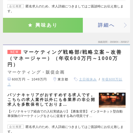
匿名求人のため、求人詳細につきましてはご面談時にお伝え致しま
会社概要
す。
興味あり
詳細へ
掲載期間
26/08/04～26/08/17
マーケティング戦略部/戦略立案～改善
NEW
（マネージャー）（年収600万円～1000万
円）
マーケティング・販促企画
600万円 ～ 1049万円
東京都
土日祝休み
年収600万以
上
パソナキャリアがおすすめする求人です。
こちらの求人案件以外にも各業界の非公開
求人を多数保有しておりま…
【パソナキャリア経由での入社実績あり】【募集背景】 インターネット型自動
車保険のマーケティングをさらに促進する為の増員です…
匿名求人のため、求人詳細につきましてはご面談時にお伝え致しま
会社概要
す。