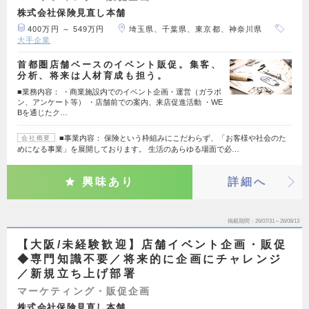
株式会社保険見直し本舗
400万円 ～ 549万円
埼玉県、千葉県、東京都、神奈川県
大手企業
首都圏店舗ベースのイベント販促。集客、
分析、将来は人材育成も担う。
■業務内容： ・商業施設内でのイベント企画・運営（ガラポ
ン、アンケート等） ・店舗前での案内、来店促進活動 ・WE
Bを通じたク…
■事業内容： 保険という枠組みにこだわらず、「お客様や社会のた
会社概要
めになる事業」を展開しております。 生活のあらゆる場面で必…
興味あり
詳細へ
掲載期間
26/07/31～26/08/13
【大阪/未経験歓迎】店舗イベント企画・販促
◆専門知識不要／将来的に企画にチャレンジ
／新規立ち上げ部署
マーケティング・販促企画
株式会社保険見直し本舗