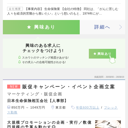
【事業内容】 生命保険業 【会社の特徴】 同社は、「がんに苦しむ
会社概要
人々を経済的苦難から救いたい」という想いのもと、1974年にが…
興味あり
詳細へ
興味のある求人に
チェックをつけよう!
興味あり
スカウトのマッチング精度があがる!
その求人への合格可能性がわかる!
掲載期間
26/08/06～26/08/19
販促キャンペーン・イベント企画立案
NEW
マーケティング・販促企画
日本生命保険相互会社【人事部】
850万円 ～ 1049万円
東京都
年収600万以上
フレック
ス勤務
大規模プロモーションの企画・実行／数億
円規模の予算を動かす◎