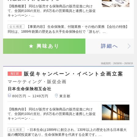
【職務概要】 同社が販売する保険商品の販売促進に向け
て、全国約100の支社、約5万名の営業職員と連携した販促
キャンペーン・…
【事業内容】 生命保険業、付随業務・その他の業務 【会社の特徴】
会社概要
同社は、1889年創業の歴史ある大手生命保険会社で「誰もが、…
興味あり
詳細へ
掲載期間
26/08/06～26/08/19
販促キャンペーン・イベント企画立案
NEW
マーケティング・販促企画
日本生命保険相互会社
800万円 ～ 1249万円
東京都
【職務内容】 同社が販売する保険商品の販売促進に向け
て、全国約100の支社、約5万名の営業職員と連携した販促
キャンペーン・…
・日本生命は1889年に創立され、130年以上の歴史を誇る日本最大
会社概要
級の機関投資家であり、生命保険業界を代表する企業です。…