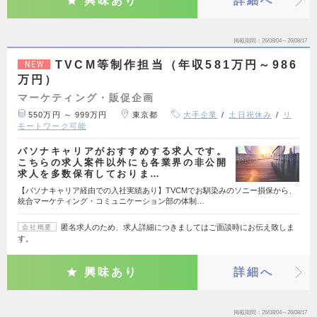
興味あり
詳細へ
掲載期間
26/08/04～26/08/17
TVCM等制作担当（年収581万円～986
NEW
万円）
マーケティング・販促企画
550万円 ～ 999万円
東京都
大手企業
土日祝休み
リ
モートワーク可能
パソナキャリアがおすすめする求人です。
こちらの求人案件以外にも各業界の非公開
求人を多数保有しておりま…
【パソナキャリア経由での入社実績あり】TVCMでお馴染みのソニー損保から、
統合マーケティング・コミュニケーション部の体制…
匿名求人のため、求人詳細につきましてはご面談時にお伝え致しま
会社概要
す。
興味あり
詳細へ
掲載期間
26/08/04～26/08/17