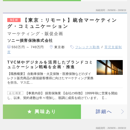
掲載期間
26/08/06～26/08/19
【東京：リモート】統合マーケティン
NEW
グ・コミュニケーション
マーケティング・販促企画
ソニー損害保険株式会社
550万円 ～ 749万円
東京都
フレックス勤務
育児支援制
度
TVCMやデジタルを活用したブランドコミ
ュニケーション戦略を企画・推進
【職務概要】 自動車保険・火災保険・医療保険などのダイ
レクト販売商品の新規顧客獲得に向けたマーケティング業務
を担当。マス広…
【事業内容】 損害保険業 【会社の特徴】 1999年秋に営業を開始
会社概要
し、以来、契約者数は年々増加し、順調に成長を続けています。 【…
興味あり
詳細へ
掲載期間
26/08/06～26/08/19