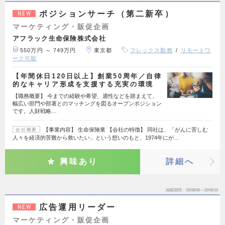
ポジションサーチ（第二新卒）
NEW
マーケティング・販促企画
アフラック生命保険株式会社
550万円 ～ 749万円
東京都
フレックス勤務
リモートワ
ーク可能
【年間休日120日以上】創業50周年／自律
的なキャリア形成を支援する充実の環境
【職務概要】 今までの経験や希望、適性などを踏まえて、
幅広い部門や部署とのマッチングを図るオープンポジション
です。人財戦略…
【事業内容】 生命保険業 【会社の特徴】 同社は、「がんに苦しむ
会社概要
人々を経済的苦難から救いたい」という想いのもと、1974年にが…
興味あり
詳細へ
掲載期間
26/08/06～26/08/19
広告運用リーダー
NEW
マーケティング・販促企画