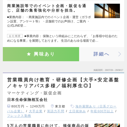
商業施設等でのイベント企画・販促を通
じ、店舗の集客強化や分析を担当。
■業務内容： ・商業施設内でのイベント企画・運営（ガラポ
ン設置、アンケート等） ・店舗前でのお声掛け、ご案内 ・
公式LINE登…
■事業内容： 保険という枠組みにこだわらず、「お客様や社会のた
会社概要
めになる事業」を展開しております。 生活のあらゆる場面で必…
興味あり
詳細へ
掲載期間
26/07/28～26/08/17
営業職員向け教育・研修企画【大手×安定基盤
／キャリアパス多様／福利厚生◎】
マーケティング・販促企画
日本生命保険相互会社
800万円 ～ 1249万円
東京都
海外展開あり（日系グロー
バル企業）
大手企業
英語力不問
土日祝休み
年収600万以上
フレックス勤務
5万人の営業職員に向けて、損保商品の販