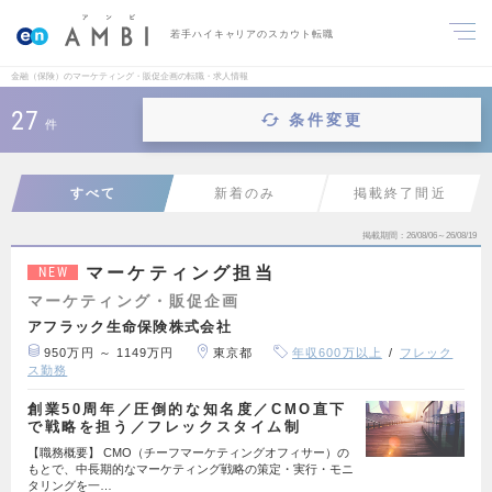
若手ハイキャリアのスカウト転職
金融（保険）のマーケティング・販促企画の転職・求人情報
27
条件変更
件
すべて
新着のみ
掲載終了間近
掲載期間
26/08/06～26/08/19
マーケティング担当
NEW
マーケティング・販促企画
アフラック生命保険株式会社
950万円 ～ 1149万円
東京都
年収600万以上
フレック
ス勤務
創業50周年／圧倒的な知名度／CMO直下
で戦略を担う／フレックスタイム制
【職務概要】 CMO（チーフマーケティングオフィサー）の
もとで、中長期的なマーケティング戦略の策定・実行・モニ
タリングを一…