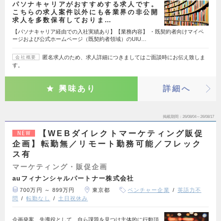
パソナキャリアがおすすめする求人です。
こちらの求人案件以外にも各業界の非公開
求人を多数保有しておりま…
【パソナキャリア経由での入社実績あり】【業務内容】 ・既契約者向けマイペ
ージおよび公式ホームページ（既契約者領域）のUIU…
匿名求人のため、求人詳細につきましてはご面談時にお伝え致しま
会社概要
す。
興味あり
詳細へ
掲載期間
26/08/04～26/08/17
【WEBダイレクトマーケティング販促
NEW
企画】転勤無／リモート勤務可能／フレック
ス有
マーケティング・販促企画
auフィナンシャルパートナー株式会社
700万円 ～ 899万円
東京都
ベンチャー企業
英語力不
問
転勤なし
土日祝休み
企画発案、先導役として、自ら課題を見つけ主体的に行動頂