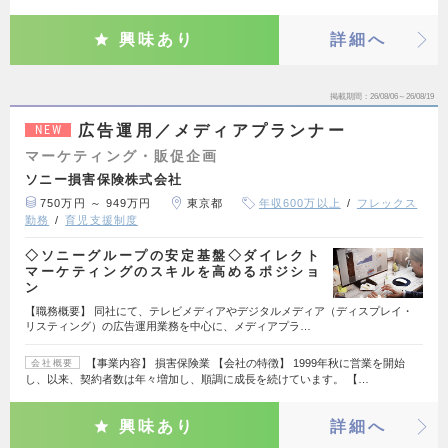
興味あり
詳細へ
掲載期間
26/08/06～26/08/19
広告運用／メディアプランナー
NEW
マーケティング・販促企画
ソニー損害保険株式会社
750万円 ～ 949万円
東京都
年収600万以上
フレックス
勤務
育児支援制度
◇ソニーグループの安定基盤◇ダイレクト
マーケティングのスキルを高めるポジショ
ン
【職務概要】 同社にて、テレビメディアやデジタルメディア（ディスプレイ・
リスティング）の広告運用業務を中心に、メディアプラ…
【事業内容】 損害保険業 【会社の特徴】 1999年秋に営業を開始
会社概要
し、以来、契約者数は年々増加し、順調に成長を続けています。 【…
興味あり
詳細へ