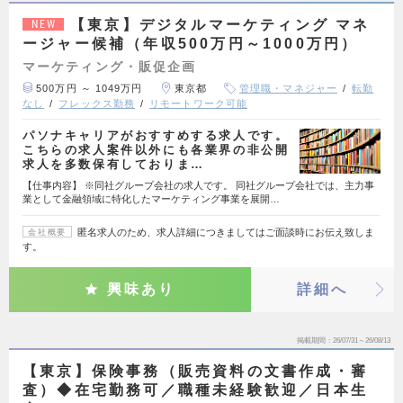
【東京】デジタルマーケティング マネ
NEW
ージャー候補（年収500万円～1000万円）
マーケティング・販促企画
500万円 ～ 1049万円
東京都
管理職・マネジャー
転勤
なし
フレックス勤務
リモートワーク可能
パソナキャリアがおすすめする求人です。
こちらの求人案件以外にも各業界の非公開
求人を多数保有しておりま…
【仕事内容】 ※同社グループ会社の求人です。 同社グループ会社では、主力事
業として金融領域に特化したマーケティング事業を展開…
匿名求人のため、求人詳細につきましてはご面談時にお伝え致しま
会社概要
す。
興味あり
詳細へ
掲載期間
26/07/31～26/08/13
【東京】保険事務（販売資料の文書作成・審
査）◆在宅勤務可／職種未経験歓迎／日本生