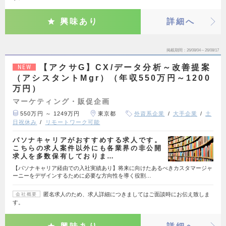
興味あり
詳細へ
掲載期間
26/08/04～26/08/17
【アクサG】CX/データ分析～改善提案
NEW
（アシスタントMgr）（年収550万円～1200
万円）
マーケティング・販促企画
550万円 ～ 1249万円
東京都
外資系企業
大手企業
土
日祝休み
リモートワーク可能
パソナキャリアがおすすめする求人です。
こちらの求人案件以外にも各業界の非公開
求人を多数保有しておりま…
【パソナキャリア経由での入社実績あり】将来に向けたあるべきカスタマージャ
ーニーをデザインするために必要な方向性を導く役割…
匿名求人のため、求人詳細につきましてはご面談時にお伝え致しま
会社概要
す。