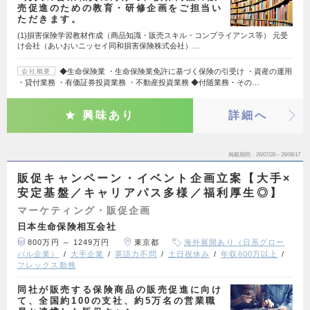
売促進のための教育・研修企画をご担当い
ただきます。
(1)損害保険学習教材作成（商品知識・販売スキル・コンプライアンス等） 元受
け会社（あいおいニッセイ同和損害保険株式会社）…
◆生命保険業 ・生命保険業免許に基づく保険の引受け ・資産の運用
会社概要
・貸付業務 ・有価証券投資業務 ・不動産投資業務 ◆付随業務・その…
興味あり
詳細へ
掲載期間
26/07/28～26/08/17
販促キャンペーン・イベント企画立案【大手×
安定基盤／キャリアパス多様／福利厚生◎】
マーケティング・販促企画
日本生命保険相互会社
800万円 ～ 1249万円
東京都
海外展開あり（日系グロー
バル企業）
大手企業
英語力不問
土日祝休み
年収600万以上
フレックス勤務
同社が販売する保険商品の販売促進に向け
て、全国約100の支社、約5万名の営業職