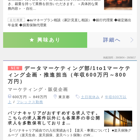
き、裁量を持って業務を担当いただきます。 ＜具体的な業
務内容＞ ・自社…
◆auマネープラン相談（家計見直し相談） ◆銀行代理業 ◆確定拠出
会社概要
年金業 ◆損害保険代理業
興味あり
詳細へ
掲載期間
26/08/04～26/08/17
データマーケティング部/1to1マーケテ
NEW
ィング企画・推進担当（年収600万円～800
万円）
マーケティング・販促企画
600万円 ～ 849万円
東京都
土日祝休み
年収600万以
上
フレックス勤務
パソナキャリアがおすすめする求人です。
こちらの求人案件以外にも各業界の非公開
求人を多数保有しておりま…
【パソナキャリア経由での入社実績あり】【楽天・事業について】 ■楽天保険グ
ループ（楽天生命、楽天損保、楽天ペット保険）のW…