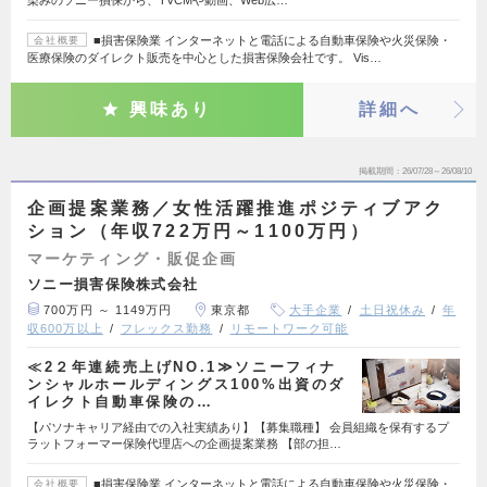
染みのソニー損保から、TVCMや動画、Web広…
■損害保険業 インターネットと電話による自動車保険や火災保険・
会社概要
医療保険のダイレクト販売を中心とした損害保険会社です。 Vis…
興味あり
詳細へ
掲載期間
26/07/28～26/08/10
企画提案業務／女性活躍推進ポジティブアク
ション（年収722万円～1100万円）
マーケティング・販促企画
ソニー損害保険株式会社
700万円 ～ 1149万円
東京都
大手企業
土日祝休み
年
収600万以上
フレックス勤務
リモートワーク可能
≪2２年連続売上げNO.1≫ソニーフィナ
ンシャルホールディングス100%出資のダ
イレクト自動車保険の…
【パソナキャリア経由での入社実績あり】【募集職種】 会員組織を保有するプ
ラットフォーマー保険代理店への企画提案業務 【部の担…
■損害保険業 インターネットと電話による自動車保険や火災保険・
会社概要