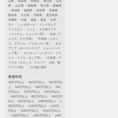
山県
鳥取県
島根県
岡山県
広島
県
山口県
徳島県
香川県
愛媛県
高知県
福岡県
佐賀県
長崎県
熊本県
大分県
宮崎県
鹿児島県
沖縄県
中国
韓国
香港
台湾
タイ
シンガポール
インドネシア
フィリピン
インド
その他アジア
（ベトナム、ミャンマー等）
北米（ア
メリカ、カナダ等）
中南米（メキシ
コ、ブラジル、アルゼンチン等）
オセ
アニア（オーストラリア、ニュージーラ
ンド等）
ヨーロッパ（イギリス、フラ
ンス、ドイツ、ロシア等）
中近東・ア
フリカ（モロッコ、エジプト、UAE、南
アフリカ等）
その他の海外
希望年収
400万円以上
450万円以上
500万円以
上
550万円以上
600万円以上
650
万円以上
700万円以上
750万円以上
800万円以上
850万円以上
900万円
以上
950万円以上
1000万円以上
1
050万円以上
1100万円以上
1150万
円以上
1200万円以上
1250万円以上
1300万円以上
1350万円以上
1400