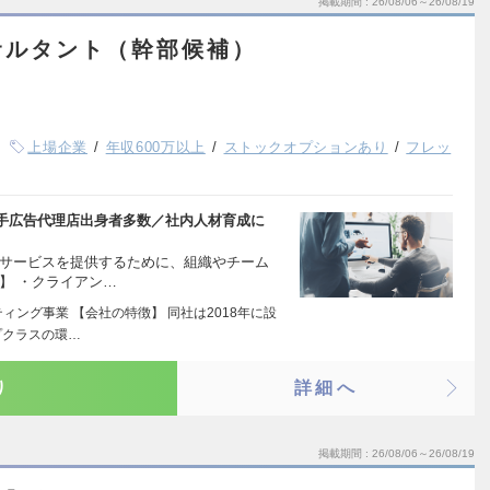
掲載期間
26/08/06～26/08/19
サルタント（幹部候補）
上場企業
年収600万以上
ストックオプションあり
フレッ
手広告代理店出身者多数／社内人材育成に
のサービスを提供するために、組織やチーム
】 ・クライアン…
ィング事業 【会社の特徴】 同社は2018年に設
プクラスの環…
り
詳細へ
掲載期間
26/08/06～26/08/19