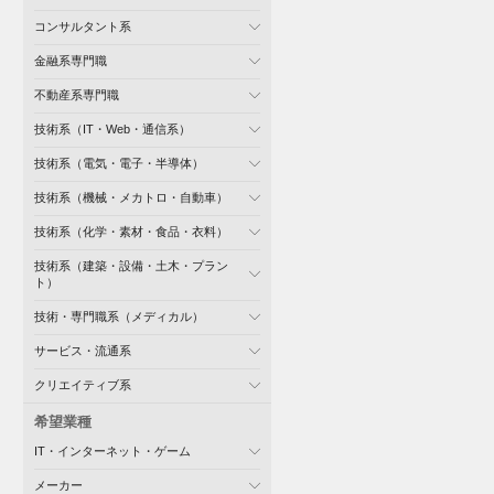
コンサルタント系
金融系専門職
不動産系専門職
技術系（IT・Web・通信系）
技術系（電気・電子・半導体）
技術系（機械・メカトロ・自動車）
技術系（化学・素材・食品・衣料）
技術系（建築・設備・土木・プラン
ト）
技術・専門職系（メディカル）
サービス・流通系
クリエイティブ系
希望業種
IT・インターネット・ゲーム
メーカー