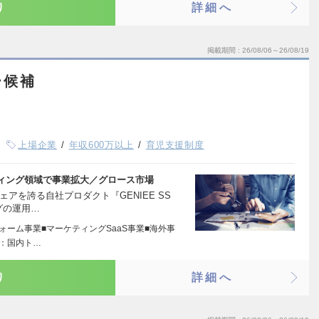
り
詳細へ
掲載期間
26/08/06～26/08/19
ー候補
上場企業
年収600万以上
育児支援制度
ィング領域で事業拡大／グロース市場
アを誇る自社プロダクト『GENIEE SS
グの運用…
ォーム事業■マーケティングSaaS事業■海外事
術：国内ト…
り
詳細へ