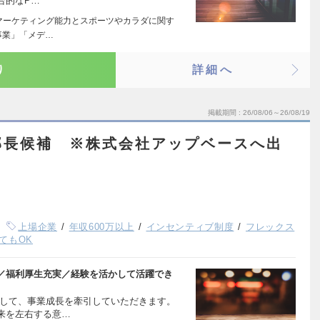
合的なP…
bマーケティング能力とスポーツやカラダに関す
事業」「メデ…
り
詳細へ
掲載期間
26/08/06～26/08/19
部長候補 ※株式会社アップベースへ出
上場企業
年収600万以上
インセンティブ制度
フレックス
てもOK
／福利厚生充実／経験を活かして活躍でき
として、事業成長を牽引していただきます。
来を左右する意…