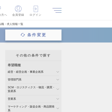
の方へ
会員登録
ログイン
転職・求人情報一覧
条件変更
その他の条件で探す
希望職種
経営・経営企画・事業企画系
管理部門系
SCM・ロジスティクス・物流・購買・
貿易系
営業系
マーケティング・販促企画・商品開発
系