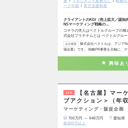
業
マネジメント業務なし
転勤な
ーク可能
育児支援制度
クライアントのKGI（売上拡大／認知
NSマーケティング戦略の…
コチラの求人はベクトルグループの株式
式会社プラチナムとは ベクトルグル
株式会社ベクトルは、アジアN
会社概要
場企業）です。 戦略PR事業を主軸に、
興味あ
【名古屋】マー
NEW
ブアクション＞（年収7
マーケティング・販促企画
700万円 ～ 949万円
愛知県
収600万以上