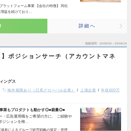
プラットフォーム事業 【会社の特徴】 同社
収増益を続けており…
り
詳細へ
掲載期間
26/08/06～26/08/19
ト】ポジションサーチ（アカウントマネ
ィングス
海外展開あり（日系グローバル企業）
上場企業
年収600万
事業もプロダクトも動かす◎■裁量◎■
ー・広告運用職をご希望の方に、 ご経験や
ポジションを検…
式保有によるグループ経営戦略の策定・管理