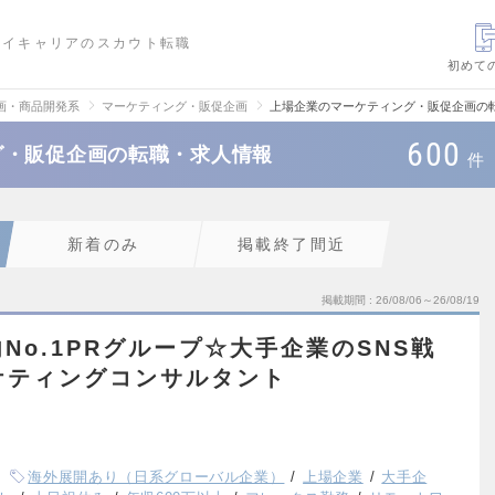
ハイキャリアのスカウト転職
初めて
画・商品開発系
マーケティング・販促企画
上場企業のマーケティング・販促企画の
600
グ・販促企画の転職・求人情報
件
新着のみ
掲載終了間近
掲載期間
26/08/06～26/08/19
No.1PRグループ☆大手企業のSNS戦
ケティングコンサルタント
海外展開あり（日系グローバル企業）
上場企業
大手企