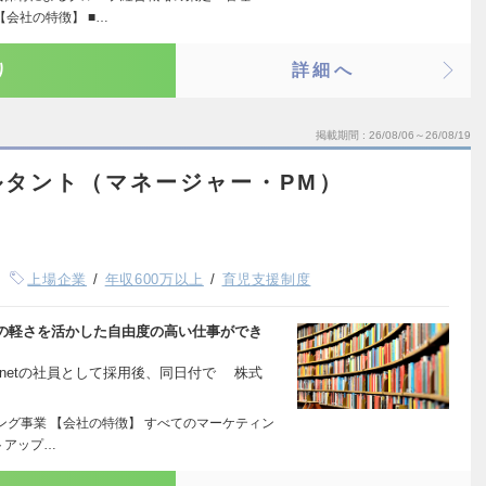
【会社の特徴】 ■…
り
詳細へ
掲載期間
26/08/06～26/08/19
ルタント（マネージャー・PM）
上場企業
年収600万以上
育児支援制度
の軽さを活かした自由度の高い仕事ができ
lanetの社員として採用後、同日付で 株式
ィング事業 【会社の特徴】 すべてのマーケティン
トアップ…