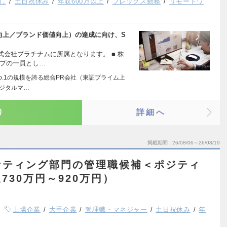
し
土日祝休み
年収600万以上
フレックス勤務
リモートワ
向上／ブランド価値向上）の達成に向け、S
会社プラチナムに所属となります。 ■ 株
ープの一員とし…
o.1の規模を誇る総合PR会社（東証プライム上
デジタルマ…
り
詳細へ
掲載期間
26/08/06～26/08/19
ケティング部門の管理職候補＜ポジティ
30万円～920万円）
上場企業
大手企業
管理職・マネジャー
土日祝休み
年