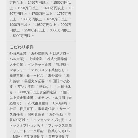
万円以上
1450万円以上
1500万円以
上
1550万円以上
1600万円以上
16
50万円以上
1700万円以上
1750万円
以上
1800万円以上
1850万円以上
1900万円以上
1950万円以上
2000万
円以上
2500万円以上
3000万円以上
5000万円以上
こだわり条件
外資系企業
海外展開あり(日系グロー
バル企業)
上場企業
株式公開準備
大手企業
ベンチャー企業
管理職・
マネジャー
マネジメント業務なし
新規事業・新サービス
海外出張
海
外折衝
英語力が必要
中国語力が必
要
英語力不問
転勤なし
土日祝休
み
3,000万円以上資金調達済
1億円
以上資金調達済
ポテンシャル採用（未
経験可）
20代役員在籍
CxO候補
社長・役員直下
事業責任者
サービ
ス責任者
開発責任者
海外転勤
年
収600万以上
インセンティブ制度
ス
トックオプションあり
フレックス勤務
リモートワーク可能
副業してもOK
MBA・留学支援制度
育児支援制度