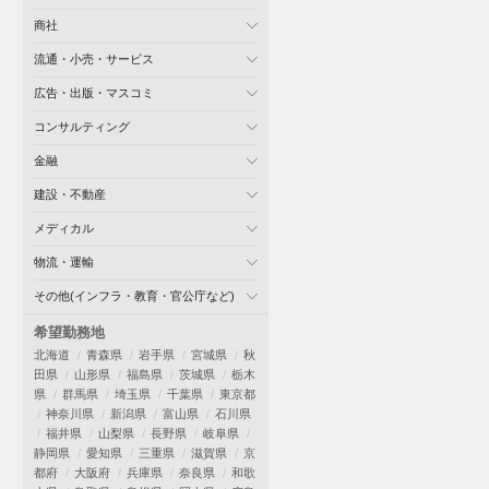
商社
流通・小売・サービス
広告・出版・マスコミ
コンサルティング
金融
建設・不動産
メディカル
物流・運輸
その他(インフラ・教育・官公庁など)
希望勤務地
北海道
青森県
岩手県
宮城県
秋
田県
山形県
福島県
茨城県
栃木
県
群馬県
埼玉県
千葉県
東京都
神奈川県
新潟県
富山県
石川県
福井県
山梨県
長野県
岐阜県
静岡県
愛知県
三重県
滋賀県
京
都府
大阪府
兵庫県
奈良県
和歌