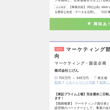
ンを獲得し、企業価値を引き上げる統
【事業内容】 同社は高いWe
会社概要
る豊富な知見・データを活用し、「D2C
興味あ
マーケティング
NEW
向
マーケティング・販促企画
株式会社じげん
700万円 ～ 949万円
東京都
勤務
リモートワーク可能
副業し
【東証プライム上場】完全週休二日制
ます！
【職務概要】 マーケティング責任者
経営陣のパートナーとして、事業の未