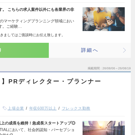
す。 こちらの求人案件以外にも各業界の非
社のマーケティングプランニング領域におい
す。ご経験…
きましてはご面談時にお伝え致します。
り
詳細へ
掲載期間
26/08/06～26/08/19
ト】PRディレクター・プランナー
上場企業
年収600万以上
フレックス勤務
以上の成長を維持！急成長スタートアップ◎
TIALにおいて、社会的認知・パーセプショ