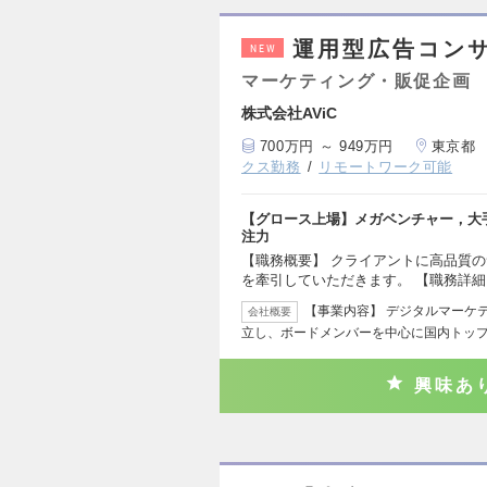
運用型広告コン
NEW
マーケティング・販促企画
株式会社AViC
700万円 ～ 949万円
東京都
クス勤務
リモートワーク可能
【グロース上場】メガベンチャー，大
注力
【職務概要】 クライアントに高品質
を牽引していただきます。 【職務詳細
【事業内容】 デジタルマーケテ
会社概要
立し、ボードメンバーを中心に国内トッ
興味あ