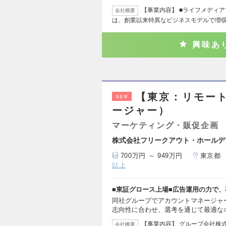
【事業内容】 ■ライフメディア
会社概要
は、創業以来特異なビジネスモデルで増
興味あ
【東京：リモー
NEW
ージャー）
マーケティング・販促企画
株式会社フリークアウト・ホールデ
700万円 ～ 949万円
東京都
以上
■東証グロース上場■広告運用の力で、
同社グループでアカウントマネージャ
志向性に合わせ、選考を通じて最適な
【事業内容】 グループ会社株
会社概要