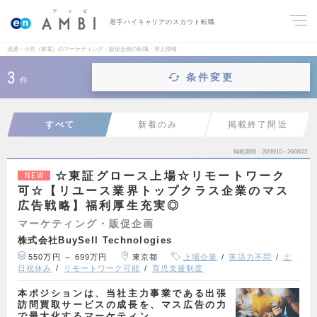
若手ハイキャリアのスカウト転職
流通・小売（家電）のマーケティング・販促企画の転職・求人情報
3
条件変更
件
すべて
新着のみ
掲載終了間近
掲載期間
26/08/10～26/08/23
☆東証グロース上場☆リモートワーク
NEW
可☆【リユース業界トップクラス企業のマス
広告戦略】福利厚生充実◎
マーケティング・販促企画
株式会社BuySell Technologies
550万円 ～ 699万円
東京都
上場企業
英語力不問
土
日祝休み
リモートワーク可能
育児支援制度
本ポジションは、当社主力事業である出張
訪問買取サービスの成長を、マス広告の力
で最大化するマーケティン…