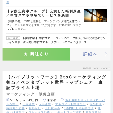
度
【伊藤忠商事グループ】充実した福利厚生
／中古スマホ領域でサービスを展開
【職務概要】 CMOと連携し、マーケティング部門全体のパ
フォーマンス最大化を支援いただきます。戦略の実行支援か
らプロジェク…
【事業内容】 中古スマートフォンのウェブ販売、Web完結型のオン
会社概要
ライン買取、法人向け中古スマホ・タブレットの保証つきリース…
興味あり
詳細へ
掲載期間
26/07/23～26/08/17
【ハイブリットワーク】BtoCマーケティング
担当／ペンタブレット世界トップシェア 東
証プライム上場
マーケティング・販促企画
500万円 ～ 649万円
東京都
海外展開あり（日系グローバ
ル企業）
上場企業
大手企業
マネジメント業務なし
海外折衝
英語力が必要
転勤なし
土日祝休み
1億円以上資金調達済
社
長・役員直下
フレックス勤務
リモートワーク可能
育児支援制