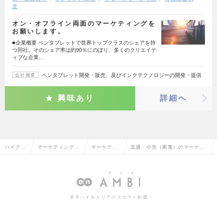
度
オン・オフライン両面のマーケティングを
お願いします。
■企業概要 ペンタブレットで世界トップクラスのシェアを持
つ同社。そのシェア率は約90％にのぼり、多くのクリエイテ
ィブな企業…
ペンタブレット開発・販売、及びインクテクノロジーの開発・提供
会社概要
興味あり
詳細へ
ハイクラ
マーケティング・
マーケティ
流通・小売（家電）のマーケテ
ス求人T
販促企画・商品開
ング・販促
ィング・販促企画の転職・求人
OP
発系
企画
情報一覧
若手ハイキャリアのスカウト転職