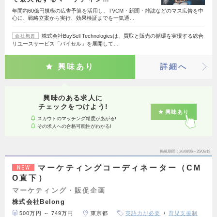
年間約60億円規模の広告予算を活用し、TVCM・新聞・雑誌などのマス広告を中
心に、戦略立案から実行、効果検証までを一気通…
株式会社BuySell Technologiesは、買取と販売の循環を実現する総合
会社概要
リユースサービス「バイセル」を展開して…
興味あり
詳細へ
興味のある求人に
チェックをつけよう!
興味あり
スカウトのマッチング精度があがる!
その求人への合格可能性がわかる!
掲載期間
26/08/06～26/08/19
マーケティングコーディネーター（CM
NEW
O直下）
マーケティング・販促企画
株式会社Belong
500万円 ～ 749万円
東京都
英語力が必要
育児支援制