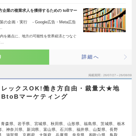
企業の複業求人を獲得するための toBマー
企画・実行 - Google広告・Meta広告
…
山形庄内を拠点に、地方の可能性を世界経済とつなぐ
希…
り
詳細へ
掲載期間
26/07/27～26/08/09
レックスOK!働き方自由・裁量大★地
BtoBマーケティング
、青森県、岩手県、宮城県、秋田県、山形県、福島県、茨城県、栃木
都、神奈川県、新潟県、富山県、石川県、福井県、山梨県、長野
県、滋賀県、京都府、大阪府、兵庫県、奈良県、和歌山県、鳥取