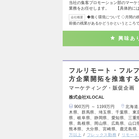
当社の集客プロモーション部のマーケ
業務をお任せします。 【具体的には
◆働く環境について ◇月間の残
会社概要
前後の残業があるかどうかというところ
興味あ
フルリモート・フルフ
方企業開拓を推進する
マーケティング・販促企画
株式会社XLOCAL
900万円 ～ 1199万円
北海道
木県、群馬県、埼玉県、千葉県、東
県、岐阜県、静岡県、愛知県、三重
県、島根県、岡山県、広島県、山口
熊本県、大分県、宮崎県、鹿児島県
万以上
フレックス勤務
リモート