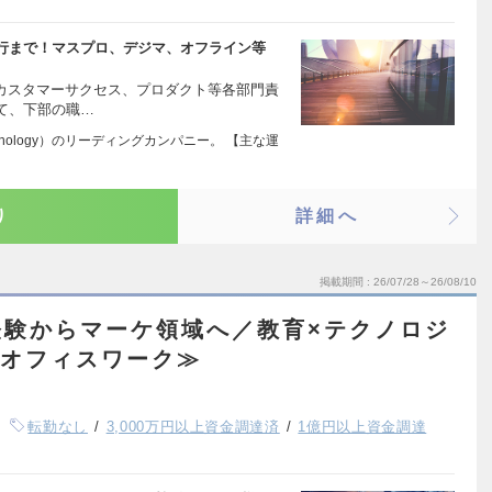
行まで！マスプロ、デジマ、オフライン等
、カスタマーサクセス、プロダクト等各部門責
て、下部の職…
echnology）のリーディングカンパニー。 【主な運
り
詳細へ
掲載期間
26/07/28～26/08/10
経験からマーケ領域へ／教育×テクノロジ
／オフィスワーク≫
転勤なし
3,000万円以上資金調達済
1億円以上資金調達