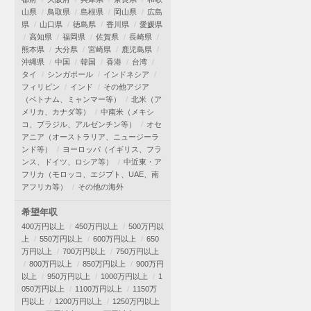
山県
鳥取県
島根県
岡山県
広島
県
山口県
徳島県
香川県
愛媛県
高知県
福岡県
佐賀県
長崎県
熊本県
大分県
宮崎県
鹿児島県
沖縄県
中国
韓国
香港
台湾
タイ
シンガポール
インドネシア
フィリピン
インド
その他アジア
（ベトナム、ミャンマー等）
北米（ア
メリカ、カナダ等）
中南米（メキシ
コ、ブラジル、アルゼンチン等）
オセ
アニア（オーストラリア、ニュージーラ
ンド等）
ヨーロッパ（イギリス、フラ
ンス、ドイツ、ロシア等）
中近東・ア
フリカ（モロッコ、エジプト、UAE、南
アフリカ等）
その他の海外
希望年収
400万円以上
450万円以上
500万円以
上
550万円以上
600万円以上
650
万円以上
700万円以上
750万円以上
800万円以上
850万円以上
900万円
以上
950万円以上
1000万円以上
1
050万円以上
1100万円以上
1150万
円以上
1200万円以上
1250万円以上