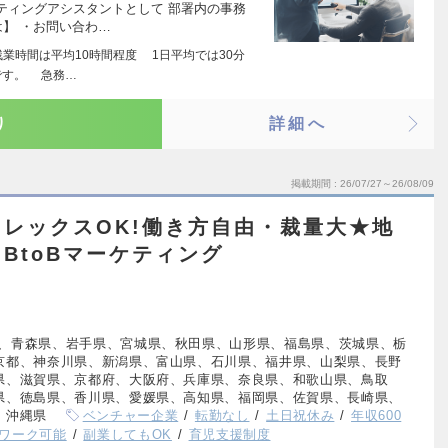
ティングアシスタントとして 部署内の事務
】 ・お問い合わ…
業時間は平均10時間程度 1日平均では30分
です。 急務…
り
詳細へ
掲載期間
26/07/27～26/08/09
レックスOK!働き方自由・裁量大★地
BtoBマーケティング
、青森県、岩手県、宮城県、秋田県、山形県、福島県、茨城県、栃
京都、神奈川県、新潟県、富山県、石川県、福井県、山梨県、長野
県、滋賀県、京都府、大阪府、兵庫県、奈良県、和歌山県、鳥取
県、徳島県、香川県、愛媛県、高知県、福岡県、佐賀県、長崎県、
、沖縄県
ベンチャー企業
転勤なし
土日祝休み
年収600
ワーク可能
副業してもOK
育児支援制度