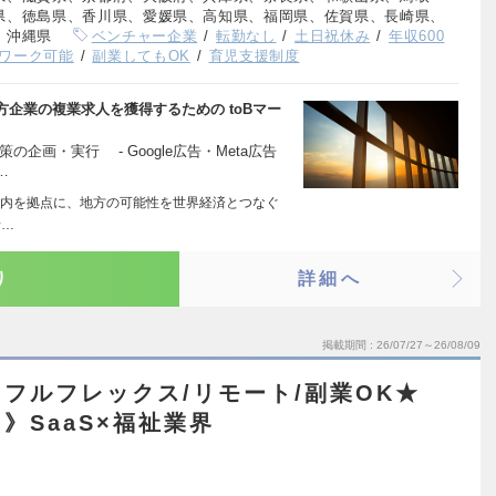
県、徳島県、香川県、愛媛県、高知県、福岡県、佐賀県、長崎県、
、沖縄県
ベンチャー企業
転勤なし
土日祝休み
年収600
ワーク可能
副業してもOK
育児支援制度
企業の複業求人を獲得するための toBマー
企画・実行 - Google広告・Meta広告
…
山形庄内を拠点に、地方の可能性を世界経済とつなぐ
希…
り
詳細へ
掲載期間
26/07/27～26/08/09
フルフレックス/リモート/副業OK★
》SaaS×福祉業界