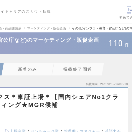
ハイキャリアのスカウト転職
初めて
画・商品開発系
マーケティング・販促企画
その他(インフラ・教育・官公庁など)の
官公庁など)のマーケティング・販促企画
110
件
新着のみ
掲載終了間近
掲載期間
26/07/28～26/08/10
クス＊東証上場＊【国内シェアNo1クラ
ィング★MGR候補
上場企業
ベンチャー企業
管理職・マネジャー
英語力不