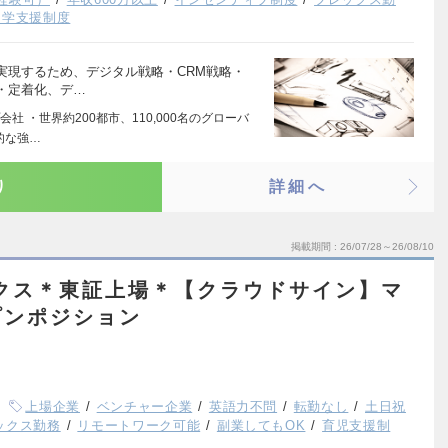
留学支援制度
実現するため、デジタル戦略・CRM戦略・
・定着化、デ…
 ・世界約200都市、110,000名のグローバ
的な強…
り
詳細へ
掲載期間
26/07/28～26/08/10
クス＊東証上場＊【クラウドサイン】マ
プンポジション
上場企業
ベンチャー企業
英語力不問
転勤なし
土日祝
ックス勤務
リモートワーク可能
副業してもOK
育児支援制