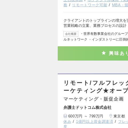
務
リモートワーク可能
MBA・
クライアントのトップラインの増大を
営業戦略の立案、業務プロセスの設計
・世界有数事業会社のグループ会社
会社概要
ルネットワーク ・インダストリーに圧倒
興味あ
リモート/フルフレッ
ーケティング★オー
マーケティング・販促企画
弁護士ドットコム株式会社
600万円 ～ 799万円
東京都
休み
1億円以上資金調達済
フレ
度