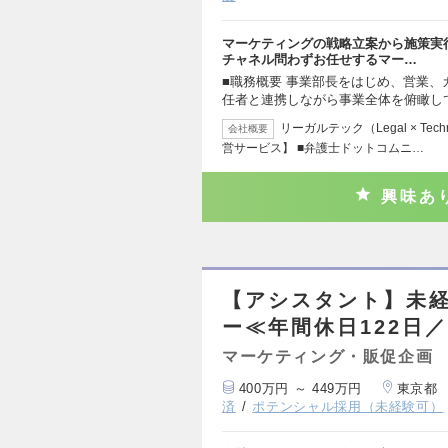
マーケティングの戦略立案から施策実
チャネル問わずお任せするマー…
■職務概要 事業部長をはじめ、営業
任者と連携しながら事業全体を俯瞰し
リーガルテック（Legal × T
会社概要
営サービス】 ■弁護士ドットコムニ…
興味あ
【アシスタント】未
ー≪年間休日122日
マーケティング・販促企画
400万円 ～ 449万円
東京都
済
ポテンシャル採用（未経験可）