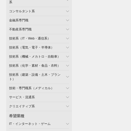
系
コンサルタント系
金融系専門職
不動産系専門職
技術系（IT・Web・通信系）
技術系（電気・電子・半導体）
技術系（機械・メカトロ・自動車）
技術系（化学・素材・食品・衣料）
技術系（建築・設備・土木・プラン
ト）
技術・専門職系（メディカル）
サービス・流通系
クリエイティブ系
希望業種
IT・インターネット・ゲーム