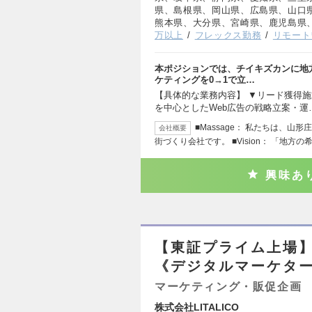
県、島根県、岡山県、広島県、山口
熊本県、大分県、宮崎県、鹿児島県
万以上
フレックス勤務
リモート
本ポジションでは、チイキズカンに地方
ケティングを0→1で立…
【具体的な業務内容】 ▼リード獲得施策の
を中心としたWeb広告の戦略立案・運
■Massage： 私たちは、
会社概要
街づくり会社です。 ■Vision： 「地方の
興味あ
【東証プライム上場】
《デジタルマーケター
マーケティング・販促企画
株式会社LITALICO