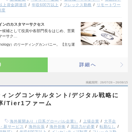
以上資金調達済
年収600万以上
フレックス勤務
リモートワー
制度
インのカスタマーサクセス
ャー候補として役員や各部門長をはじめ、営業
マーサク…
echnology）のリーディングカンパニー。 【主な運
り
詳細へ
掲載期間
26/07/28～26/08/15
ィングコンサルタント/デジタル戦略に
/Tier1ファーム
海外展開あり（日系グローバル企業）
上場企業
大手企
・新サービス
海外出張
海外折衝
英語力が必要
転勤なし
経験可）
年収600万以上
インセンティブ制度
フレックス勤