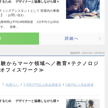
するため デザイナーと協働しながら様々
ティングアシスタントとして 部署内の事務
】 ・お問い合わ…
業時間は平均10時間程度 1日平均では30分
です。 急務…
り
詳細へ
掲載期間
26/07/28～26/08/10
経験からマーケ領域へ／教育×テクノロジ
／オフィスワーク≫
転勤なし
3,000万円以上資金調達済
1億円以上資金調達
するため デザイナーと協働しながら様々