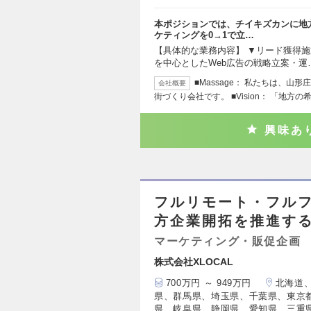
本ポジションでは、チイキズカンに地方
ケティングを0→1で立…
【具体的な業務内容】 ▼リード獲得施策の
を中心としたWeb広告の戦略立案・運
■Massage： 私たちは、
会社概要
街づくり会社です。 ■Vision： 「地方の
興味あ
フルリモート・フルフ
方企業開拓を推進する
マーケティング・販促企画
株式会社XLOCAL
700万円 ～ 949万円
北海道
県、群馬県、埼玉県、千葉県、東京
県、岐阜県、静岡県、愛知県、三重