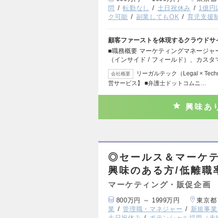
問
転勤なし
土日祝休み
1億円
ク可能
副業してもOK
育児支援
顧客ファーストを体現するクラウドサ
■職務概要 マーケティングマネージ
（インサイド / フィールド）、カスタ
リーガルテック（Legal × T
会社概要
営サービス】 ■弁護士ドットコムニ…
興味あ
◎セールス＆マーケテ
興味のある方/低離職率
マーケティング・販促企画
800万円 ～ 1999万円
東京都
業
管理職・マネジャー
新規事業
土日祝休み
ポテンシャル採用（未