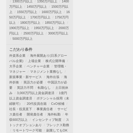
1300万円以上
1350万円以上
1400
万円以上
1450万円以上
1500万円以
上
1550万円以上
1600万円以上
16
50万円以上
1700万円以上
1750万円
以上
1800万円以上
1850万円以上
1900万円以上
1950万円以上
2000万
円以上
2500万円以上
3000万円以上
5000万円以上
こだわり条件
外資系企業
海外展開あり(日系グロー
バル企業)
上場企業
株式公開準備
大手企業
ベンチャー企業
管理職・
マネジャー
マネジメント業務なし
新規事業・新サービス
海外出張
海
外折衝
英語力が必要
中国語力が必
要
英語力不問
転勤なし
土日祝休
み
3,000万円以上資金調達済
1億円
以上資金調達済
ポテンシャル採用（未
経験可）
20代役員在籍
CxO候補
社長・役員直下
事業責任者
サービ
ス責任者
開発責任者
海外転勤
年
収600万以上
インセンティブ制度
ス
トックオプションあり
フレックス勤務
リモートワーク可能
副業してもOK