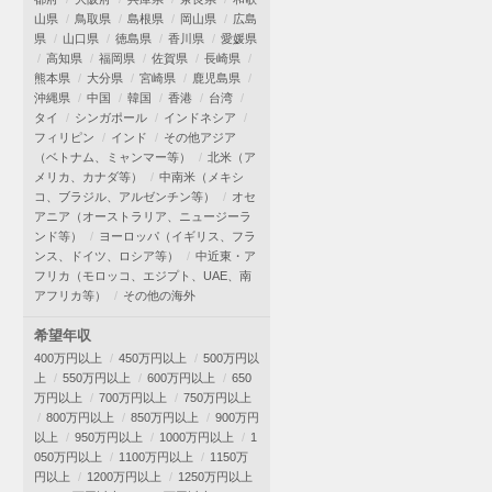
山県
鳥取県
島根県
岡山県
広島
県
山口県
徳島県
香川県
愛媛県
高知県
福岡県
佐賀県
長崎県
熊本県
大分県
宮崎県
鹿児島県
沖縄県
中国
韓国
香港
台湾
タイ
シンガポール
インドネシア
フィリピン
インド
その他アジア
（ベトナム、ミャンマー等）
北米（ア
メリカ、カナダ等）
中南米（メキシ
コ、ブラジル、アルゼンチン等）
オセ
アニア（オーストラリア、ニュージーラ
ンド等）
ヨーロッパ（イギリス、フラ
ンス、ドイツ、ロシア等）
中近東・ア
フリカ（モロッコ、エジプト、UAE、南
アフリカ等）
その他の海外
希望年収
400万円以上
450万円以上
500万円以
上
550万円以上
600万円以上
650
万円以上
700万円以上
750万円以上
800万円以上
850万円以上
900万円
以上
950万円以上
1000万円以上
1
050万円以上
1100万円以上
1150万
円以上
1200万円以上
1250万円以上