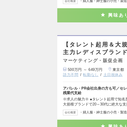
・婦人服・紳士服の小売・製造
会社概要
興味あ
【タレント起用＆大規
主力レディスブランド
マーケティング・販促企画
500万円 ～ 649万円
東京都
語力不問
転勤なし
土日祝休み
アパレル・PR会社出身の方も可／セ
残業代支給
※求人の魅力※ ●タレント起用で知名
大規模ブランドで20～30代に絶大な
・婦人服・紳士服の小売・製造
会社概要
興味あ