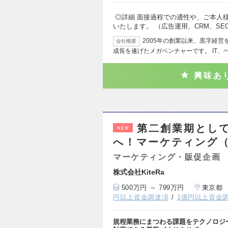
◎詳細 面接過程での適性や、ご本人
いたします。 （広告運用、CRM、SE
2005年の創業以来、黒字経営
会社概要
成長を遂げたメガベンチャーです。 IT、
興味あ
第二創業期とし
NEW
へ！マーケティング
マーケティング・販促企画
株式会社KiteRa
500万円 ～ 799万円
東京都
円以上資金調達済
1億円以上資金
規程業務にまつわる課題をテクノロジ