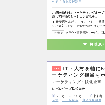
可能
育児支援制度
ご経験者向けのマーケティングオープ
通して同社のミッション実現を…
▼担当業務 本ポジションでは、ご経
をご提案します。1つの役割だけを担
クラウド情報管理サービス（S
会社概要
興味あ
IT・人材を軸に
NEW
ーケティング担当を
マーケティング・販促企画
レバレジーズ株式会社
500万円 ～ 799万円
東京都
企業
土日祝休み
育児支援制度