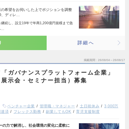
様の希望をお伺いした上でポジションを調整
O、ディレ…
を継続し、設立19年で年商1,200億円規模まで急
ヘ…
り
詳細へ
掲載期間
26/08/04～26/08/17
て「ガバナンスプラットフォーム企業」
（展示会・セミナー担当）募集
ベンチャー企業
管理職・マネジャー
土日祝休み
3,000万
調達済
フレックス勤務
副業してもOK
育児支援制度
ーの力で解消し、社会環境の変化に柔軟に