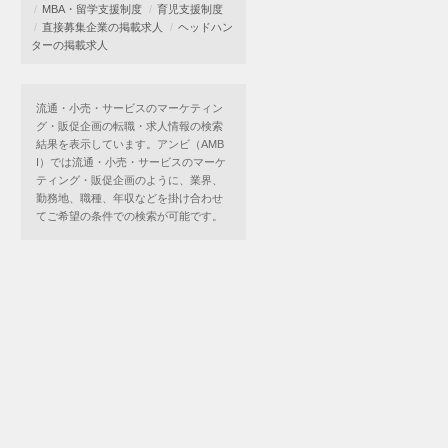
MBA・留学支援制度
育児支援制度
直接募集企業の掲載求人
ヘッドハン
ターの掲載求人
流通・小売・サービスのマーケティン
グ・販促企画の転職・求人情報の検索
結果を表示しています。アンビ（AMB
I）では流通・小売・サービスのマーケ
ティング・販促企画のように、業界、
勤務地、職種、年収などを掛け合わせ
てご希望の条件での検索が可能です。