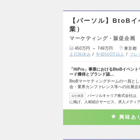
【パーソル】BtoBイ
業）
マーケティング・販促企画
450万円 ～ 749万円
東京都
土日祝休み
年収600万以上
フレ
「HiPro」事業におけるBtoBイベ
ード獲得とブランド認…
BtoBマーケティングチームの一員と
会・業界カンファレンス等への出展企
パーソルキャリア株式会社は、
会社概要
に掲げ、人材紹介サービス、求人メディ
興味あ