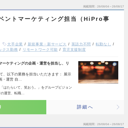
掲載期間
26/08/04～26/08/17
ベントマーケティング担当（HiPro事
大手企業
新規事業・新サービス
英語力不問
転勤なし
ックス勤務
リモートワーク可能
育児支援制度
ントマーケティングの企画・運営を担当し、リ
して、以下の業務を担当いただきます： 展示
画・運営 自…
「はたらいて、笑おう。」をグループビジョン
アの運営、転職…
り
詳細へ
掲載期間
26/08/04～26/08/17