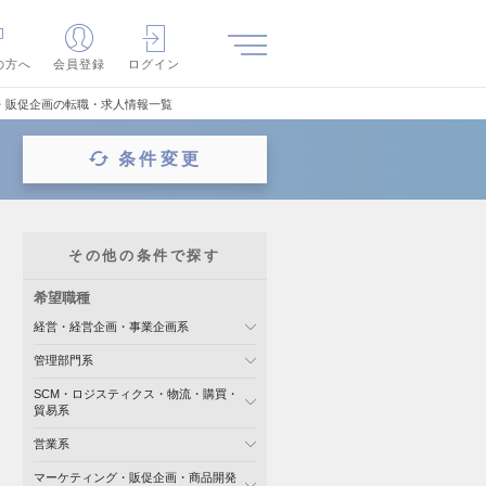
の方へ
会員登録
ログイン
・販促企画の転職・求人情報一覧
条件変更
その他の条件で探す
希望職種
経営・経営企画・事業企画系
管理部門系
SCM・ロジスティクス・物流・購買・
貿易系
営業系
マーケティング・販促企画・商品開発