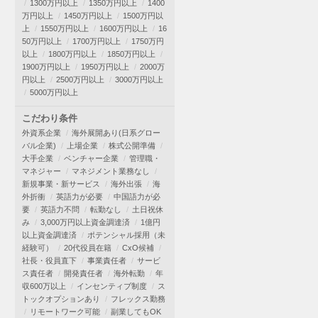
1300万円以上
1350万円以上
1400
万円以上
1450万円以上
1500万円以
上
1550万円以上
1600万円以上
16
50万円以上
1700万円以上
1750万円
以上
1800万円以上
1850万円以上
1900万円以上
1950万円以上
2000万
円以上
2500万円以上
3000万円以上
5000万円以上
こだわり条件
外資系企業
海外展開あり(日系グロー
バル企業)
上場企業
株式公開準備
大手企業
ベンチャー企業
管理職・
マネジャー
マネジメント業務なし
新規事業・新サービス
海外出張
海
外折衝
英語力が必要
中国語力が必
要
英語力不問
転勤なし
土日祝休
み
3,000万円以上資金調達済
1億円
以上資金調達済
ポテンシャル採用（未
経験可）
20代役員在籍
CxO候補
社長・役員直下
事業責任者
サービ
ス責任者
開発責任者
海外転勤
年
収600万以上
インセンティブ制度
ス
トックオプションあり
フレックス勤務
リモートワーク可能
副業してもOK