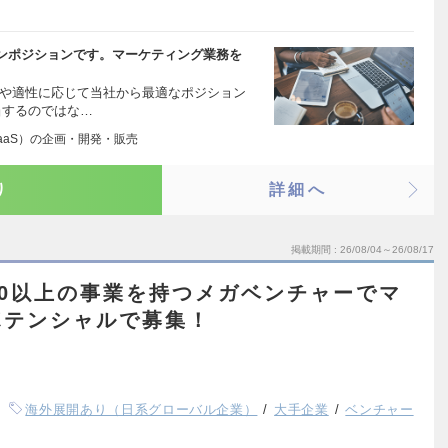
ンポジションです。マーケティング業務を
験や適性に応じて当社から最適なポジション
当するのではな…
aaS）の企画・開発・販売
り
詳細へ
掲載期間
26/08/04～26/08/17
50以上の事業を持つメガベンチャーでマ
ポテンシャルで募集！
海外展開あり（日系グローバル企業）
大手企業
ベンチャー