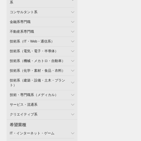
系
コンサルタント系
金融系専門職
不動産系専門職
技術系（IT・Web・通信系）
技術系（電気・電子・半導体）
技術系（機械・メカトロ・自動車）
技術系（化学・素材・食品・衣料）
技術系（建築・設備・土木・プラン
ト）
技術・専門職系（メディカル）
サービス・流通系
クリエイティブ系
希望業種
IT・インターネット・ゲーム