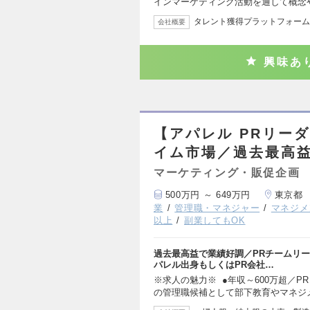
インマーケティング活動を通して概念
タレント獲得プラットフォーム
会社概要
興味あ
【アパレル PRリー
イム市場／過去最高
マーケティング・販促企画
500万円 ～ 649万円
東京都
業
管理職・マネジャー
マネジメ
以上
副業してもOK
過去最高益で業績好調／PRチームリ
パレル出身もしくはPR会社…
※求人の魅力※ ●年収～600万超／
の管理職候補として部下教育やマネジ