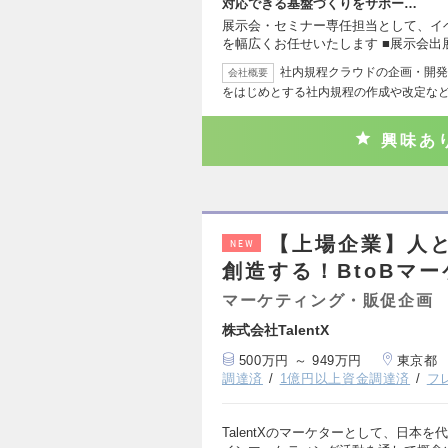
対応できる基盤づくりをサポー…
展示会・セミナー専任担当として、イ
を幅広くお任せいたします ■展示会出
社内規程クラウドの企画・開発
会社概要
をはじめとする社内規程の作成や改定な
興味あ
【上場企業】人
NEW
創造する！BtoBマ
マーケティング・販促企画
株式会社TalentX
500万円 ～ 949万円
東京都
調達済
1億円以上資金調達済
フ
TalentXのマーケターとして、日本