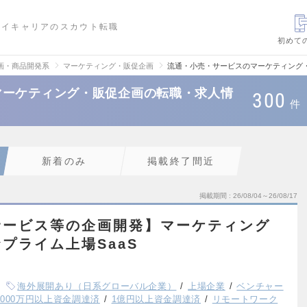
ハイキャリアのスカウト転職
初めて
画・商品開発系
マーケティング・販促企画
流通・小売・サービスのマーケティング
マーケティング・販促企画の転職・求人情
300
件
新着のみ
掲載終了間近
掲載期間
26/08/04～26/08/17
サービス等の企画開発】マーケティング
プライム上場SaaS
海外展開あり（日系グローバル企業）
上場企業
ベンチャー
,000万円以上資金調達済
1億円以上資金調達済
リモートワーク