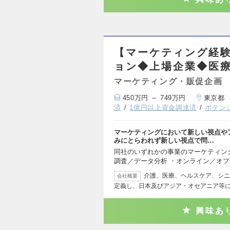
【マーケティング経
ョン◆上場企業◆医
マーケティング・販促企画
450万円 ～ 749万円
東京都
済
1億円以上資金調達済
ポテン
マーケティングにおいて新しい視点や
みにとらわれず新しい視点で問…
同社のいずれかの事業のマーケティン
調査／データ分析 ・オンライン／オ
介護、医療、ヘルスケア、シニ
会社概要
定義し、日本及びアジア・オセアニア等
興味あ