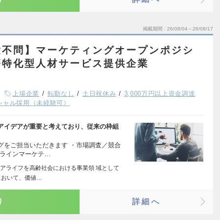
掲載期間
26/08/04～26/08/17
験不問】マーケティングオープンポジシ
療特化型人材サービス提供企業
上場企業
転勤なし
土日祝休み
3,000万円以上資金調達
シャル採用（未経験可）
アイデアが重要と考えており、従来の枠組
グをご担当いただきます ・市場調査／競合
フラインマーケテ…
アライフを高齢社会における事業領 域として
において、価値…
り
詳細へ