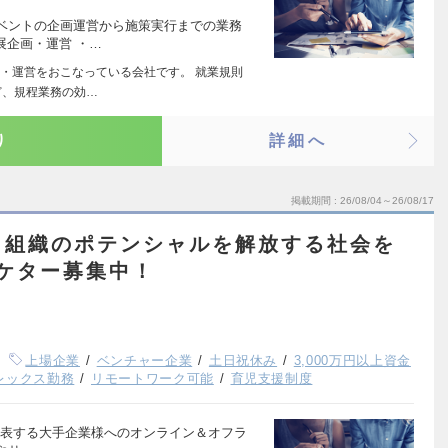
ベントの企画運営から施策実行までの業務
展企画・運営 ・…
・運営をおこなっている会社です。 就業規則
ど、規程業務の効…
り
詳細へ
掲載期間
26/08/04～26/08/17
と組織のポテンシャルを解放する社会を
ーケター募集中！
上場企業
ベンチャー企業
土日祝休み
3,000万円以上資金
レックス勤務
リモートワーク可能
育児支援制度
を代表する大手企業様へのオンライン＆オフラ