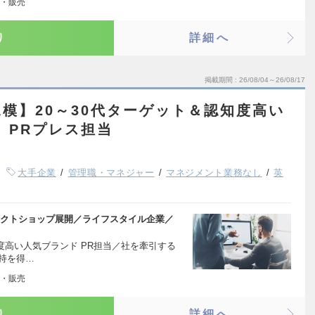
・販売
り
詳細へ
掲載期間
26/08/04～26/08/17
模】20～30代ターゲット＆認知度高い
 PRプレス担当
大手企業
管理職・マネジャー
マネジメント業務なし
英
レクトショップ展開／ライフスタイル企業／
度高い人気ブランド PR担当／社を牽引する
支持を得…
・販売
り
詳細へ