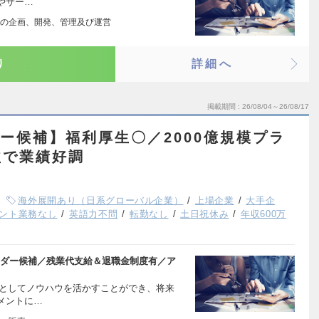
やサー…
の企画、開発、管理及び運営
り
詳細へ
掲載期間
26/08/04～26/08/17
ダー候補】福利厚生〇／2000億規模プラ
益で業績好調
海外展開あり（日系グローバル企業）
上場企業
大手企
ント業務なし
英語力不問
転勤なし
土日祝休み
年収600万
ーダー候補／残業代支給＆退職金制度有／ア
PRとしてノウハウを活かすことができ、将来
メントに…