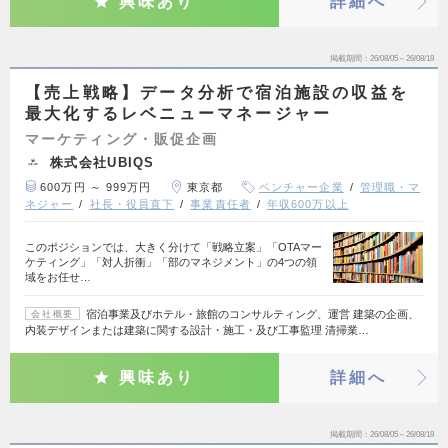
興味あり
詳細へ
掲載期間
26/08/05～26/08/18
【売上戦略】データ分析で宿泊施設の収益を
最大化するレベニューマネージャー
マーケティング・販促企画
株式会社UBIQS
600万円 ～ 999万円
東京都
ベンチャー企業
管理職・マ
ネジャー
社長・役員直下
事業責任者
年収600万以上
このポジションでは、大きく分けて「戦略立案」「OTAマー
ケティング」「対人折衝」「部のマネジメント」の4つの領
域をお任せ…
宿泊事業及びホテル・旅館のコンサルティング、運営 建築の企画、
会社概要
内装デザインまたは建築に関する設計・施工・及び工事監理 清掃業…
興味あり
詳細へ
掲載期間
26/08/05～26/08/18