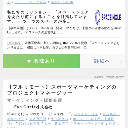
下
リモートワーク可能
副業してもOK
私たちのミッション： 「スペースシェア
をあたり前にする」ことを目指していま
す。 一つ一つのスペースが多…
【事業展開】 (1)スペースの企画・開発： 私たちは、未活用の遊休不動産をValue
Upします。 (2)スペースの運営代行：…
遊休不動産に新しい価値を ■MISSION / 使命 「スペースシェアをあ
会社概要
たりまえに」 相続した不動産、カフェの営業時間外、普…
興味あり
詳細へ
掲載期間
26/08/07～26/08/20
【フルリモート】スポーツマーケティングの
プロジェクトマネージャー
マーケティング・販促企画
Fan Circle株式会社
400万円 ～ 599万円
東京都
ベンチャー企業
新規事業・
新サービス
英語力不問
土日祝休み
ポテンシャル採用（未経験
可）
20代役員在籍
社長・役員直下
リモートワーク可能
副業し
てもOK