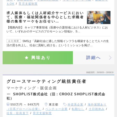
もOK
育児支援制度
求人媒体もしくは人材紹介サービスにおい
て、医療・福祉関係者を中心とした求職者
様の集客マーケをお任せい…
【職務内容】 キャリア事業領域（医療や介護領域における人材ビジネス）にお
いて、いずれかのサービスのプロモーション領域か、S…
SMSは「高齢社会に適した情報インフラを構築することで人々の生
会社概要
活の質を向上し、社会に貢献し続ける」というミッションを掲げ…
興味あり
詳細へ
掲載期間
26/08/06～26/08/19
グロースマーケティング統括責任者
マーケティング・販促企画
SHOPLIST株式会社（旧：CROOZ SHOPLIST株式会
社）
550万円 ～ 849万円
東京都
外資系企業
海外展開あり
（日系グローバル企業）
ベンチャー企業
転勤なし
土日祝休み
社長・役員直下
育児支援制度