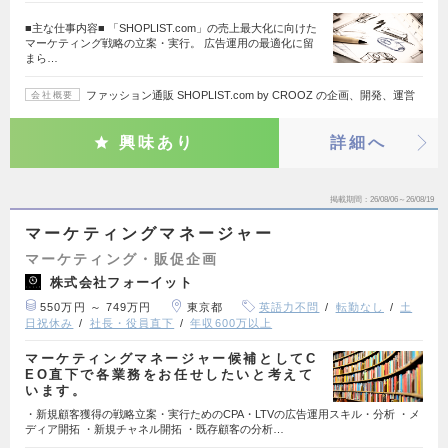
■主な仕事内容■ 「SHOPLIST.com」の売上最大化に向けた
マーケティング戦略の立案・実行。 広告運用の最適化に留
まら…
ファッション通販 SHOPLIST.com by CROOZ の企画、開発、運営
会社概要
興味あり
詳細へ
掲載期間
26/08/06～26/08/19
マーケティングマネージャー
マーケティング・販促企画
株式会社フォーイット
550万円 ～ 749万円
東京都
英語力不問
転勤なし
土
日祝休み
社長・役員直下
年収600万以上
マーケティングマネージャー候補としてC
EO直下で各業務をお任せしたいと考えて
います。
・新規顧客獲得の戦略立案・実行ためのCPA・LTVの広告運用スキル・分析 ・メ
ディア開拓 ・新規チャネル開拓 ・既存顧客の分析…