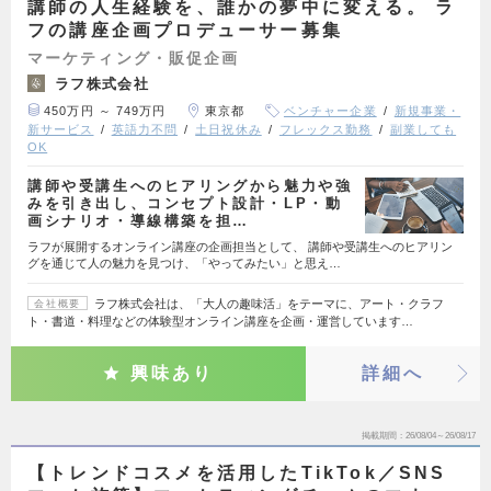
講師の人生経験を、誰かの夢中に変える。 ラ
フの講座企画プロデューサー募集
マーケティング・販促企画
ラフ株式会社
450万円 ～ 749万円
東京都
ベンチャー企業
新規事業・
新サービス
英語力不問
土日祝休み
フレックス勤務
副業しても
OK
講師や受講生へのヒアリングから魅力や強
みを引き出し、コンセプト設計・LP・動
画シナリオ・導線構築を担…
ラフが展開するオンライン講座の企画担当として、 講師や受講生へのヒアリン
グを通じて人の魅力を見つけ、「やってみたい」と思え…
ラフ株式会社は、「大人の趣味活」をテーマに、アート・クラフ
会社概要
ト・書道・料理などの体験型オンライン講座を企画・運営しています…
興味あり
詳細へ
掲載期間
26/08/04～26/08/17
【トレンドコスメを活用したTikTok／SNS