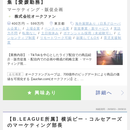
集【愛媛勤務】
マーケティング・販促企画
株式会社オークファン
400万円 ～ 599万円
東京都
海外展開あり（日系グローバ
ル企業）
上場企業
ベンチャー企業
新規事業・新サービス
英語
力不問
転勤なし
土日祝休み
ポテンシャル採用（未経験可）
イ
ンセンティブ制度
リモートワーク可能
副業してもOK
育児支援制
度
【業務内容】 ・TikTokを中心としたライブ配信での商品紹
介・販売促進 ・配信内での企画や構成の戦略立案 ・マーケ
ティング視…
オークファングループは、700億件のビッグデータにより商品の価
会社概要
値を可視化する【aucfan.com(オークファン)】と、…
興味あり
詳細へ
掲載期間
26/08/03～26/08/16
【B.LEAGUE所属】横浜ビー・コルセアーズ
のマーケティング部長