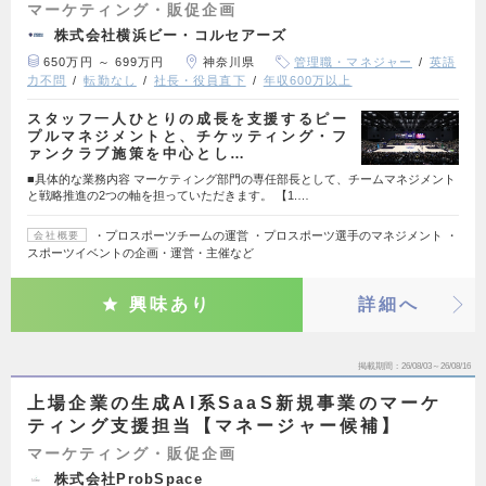
マーケティング・販促企画
株式会社横浜ビー・コルセアーズ
650万円 ～ 699万円
神奈川県
管理職・マネジャー
英語
力不問
転勤なし
社長・役員直下
年収600万以上
スタッフ一人ひとりの成長を支援するピー
プルマネジメントと、チケッティング・フ
ァンクラブ施策を中心とし…
■具体的な業務内容 マーケティング部門の専任部長として、チームマネジメント
と戦略推進の2つの軸を担っていただきます。 【1.…
・プロスポーツチームの運営 ・プロスポーツ選手のマネジメント ・
会社概要
スポーツイベントの企画・運営・主催など
興味あり
詳細へ
掲載期間
26/08/03～26/08/16
上場企業の生成AI系SaaS新規事業のマーケ
ティング支援担当【マネージャー候補】
マーケティング・販促企画
株式会社ProbSpace