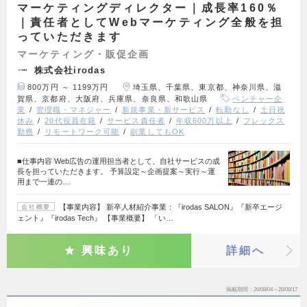
マーケティングディレクター｜成長率160％
｜責任者としてWebマーケティング全般を担
っていただきます
マーケティング・販促企画
株式会社irodas
800万円 ～ 1199万円
埼玉県、千葉県、東京都、神奈川県、滋
賀県、京都府、大阪府、兵庫県、奈良県、和歌山県
ベンチャー企
業
管理職・マネジャー
新規事業・新サービス
転勤なし
土日祝
休み
20代役員在籍
サービス責任者
年収600万以上
フレックス
勤務
リモートワーク可能
副業してもOK
■仕事内容 Web広告の運用担当者として、自社サービスの成
長を担っていただきます。 予算設定～企画提案～実行～運
用まで一連の…
【事業内容】 新卒人材紹介事業：『irodas SALON』『新卒エージ
会社概要
ェント』『irodas Tech』 【事業概要】 「い…
興味あり
詳細へ
掲載期間
26/08/04～26/08/17