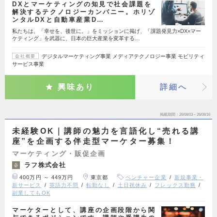
DXとマーケティングの知見で社会課題を
解決するテクノロジーカンパニー。ホリゾ
ンタルDXと自動車産業D…
私たちは、「幸せを、後世に。」をミッションに掲げ、「課題発見力×DX×マー
ケティング」を武器に、日本の巨大産業を変革する…
デジタルマーケティング事業 メディアテクノロジー事業 モビリティ
会社概要
サービス事業
興味あり
詳細へ
掲載期間
26/08/03～26/08/16
未経験OK｜講師の魅力を言語化し“売れる講
座”を企画する伴走型マーケター募集！
マーケティング・販促企画
ラフ株式会社
400万円 ～ 449万円
東京都
ベンチャー企業
新規事業・
新サービス
英語力不問
転勤なし
土日祝休み
フレックス勤務
副業してもOK
マーケターとして、講座の企画段階から関