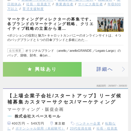
日祝休み
社長・役員直下
事業責任者
サービス責任者
年収600
万以上
育児支援制度
マーケティングディレクターの募集です。
各ブランドのマーケティング戦略、クリエ
イティブ戦略の立案から運…
<ポジションの役割と魅力> キャロットカンパニーのオンラインサイトは、４つ
のバッグブランドと１つの日傘ブランドと多岐にわた…
オリジナルブランド （anello／anelloGRANDE ／Legato Largo）の
会社概要
バッグ、袋物、財布、傘(un…
興味あり
詳細へ
掲載期間
26/08/07～26/08/20
【上場企業子会社/スタートアップ】リーダ候
補募集カスタマーサクセス/マーケティング
マーケティング・販促企画
株式会社スペースモール
400万円 ～ 549万円
東京都
ベンチャー企業
転勤な
し
ポテンシャル採用（未経験可）
20代役員在籍
社長・役員直