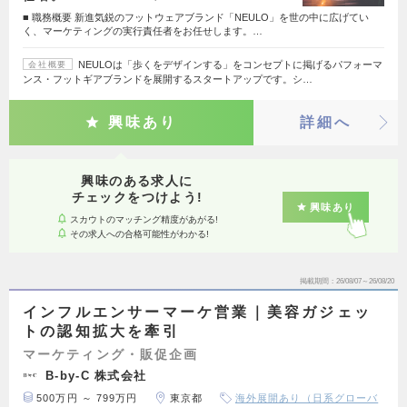
■ 職務概要 新進気鋭のフットウェアブランド「NEULO」を世の中に広げてい
く、マーケティングの実行責任者をお任せします。…
NEULOは「歩くをデザインする」をコンセプトに掲げるパフォーマ
会社概要
ンス・フットギアブランドを展開するスタートアップです。シ…
興味あり
詳細へ
興味のある求人に
チェックをつけよう!
興味あり
スカウトのマッチング精度があがる!
その求人への合格可能性がわかる!
掲載期間
26/08/07～26/08/20
インフルエンサーマーケ営業｜美容ガジェッ
トの認知拡大を牽引
マーケティング・販促企画
B-by-C 株式会社
500万円 ～ 799万円
東京都
海外展開あり（日系グローバ