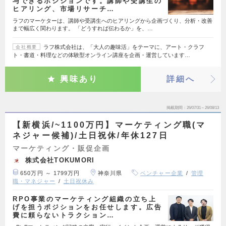
与できるポジションです。講師や受講生の
ヒアリング、市場リサーチ…
ラフのマーケターは、講師や受講生へのヒアリングから企画づくり、分析・改善
まで幅広く関わります。 「どうすれば伝わるか」を、…
ラフ株式会社は、「大人の趣味活」をテーマに、アート・クラフ
会社概要
ト・書道・料理などの体験型オンライン講座を企画・運営しています…
興味あり
詳細へ
掲載期間
26/07/31～26/08/13
【新横浜/~1100万円】マーケティング職(マ
ネジャー候補)/土日祝休/年休127日
マーケティング・販促企画
株式会社TOKUMORI
650万円 ～ 1799万円
神奈川県
ベンチャー企業
管理
職・マネジャー
土日祝休み
RPO事業のマーケティング組織の立ち上
げを担うポジションをお任せします。広告
費に頼らないトラクション…