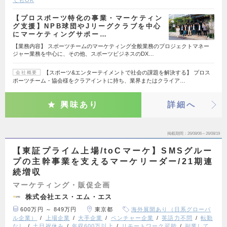
【プロスポーツ特化の事業・マーケティン
グ支援】NPB球団やJリーグクラブを中心
にマーケティングサポー…
【業務内容】 スポーツチームのマーケティング全般業務のプロジェクトマネー
ジャー業務を中心に、その他、スポーツビジネスのDX…
【スポーツ&エンターテイメントで社会の課題を解決する】 プロス
会社概要
ポーツチーム・協会様をクラアイントに持ち、業界またはクライア…
興味あり
詳細へ
掲載期間
26/08/06～26/08/19
【東証プライム上場/toCマーケ】SMSグルー
プの主幹事業を支えるマーケリーダー/21期連
続増収
マーケティング・販促企画
株式会社エス・エム・エス
600万円 ～ 849万円
東京都
海外展開あり（日系グローバ
ル企業）
上場企業
大手企業
ベンチャー企業
英語力不問
転勤
なし
土日祝休み
年収600万以上
リモートワーク可能
副業して