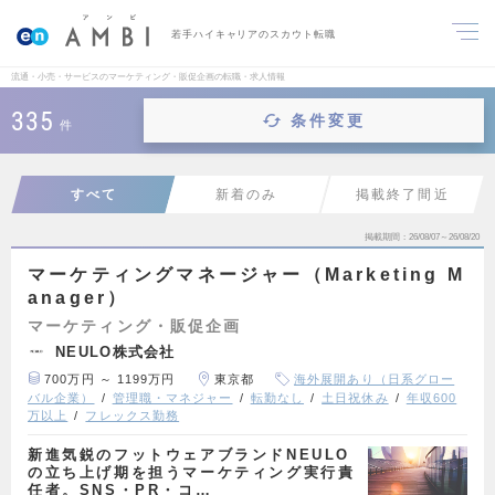
若手ハイキャリアのスカウト転職
流通・小売・サービスのマーケティング・販促企画の転職・求人情報
335
条件変更
件
すべて
新着のみ
掲載終了間近
掲載期間
26/08/07～26/08/20
マーケティングマネージャー（Marketing M
anager）
マーケティング・販促企画
NEULO株式会社
700万円 ～ 1199万円
東京都
海外展開あり（日系グロー
バル企業）
管理職・マネジャー
転勤なし
土日祝休み
年収600
万以上
フレックス勤務
新進気鋭のフットウェアブランドNEULO
の立ち上げ期を担うマーケティング実行責
任者。SNS・PR・コ…