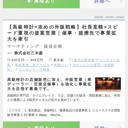
興味あり
詳細へ
掲載期間
26/08/06～26/08/19
【高級時計×攻めの外販戦略】社長直轄×スピ
ード重視の提案営業｜催事・提携先で事業拡
大を牽引
マーケティング・販促企画
株式会社三木森
400万円 ～ 499万円
東京都
株式公開準備
ベンチャー企
業
新規事業・新サービス
転勤なし
ポテンシャル採用（未経験
可）
インセンティブ制度
高級時計の店舗販売に加え、外販営業（車
ディーラー・百貨店催事）を強化し事業拡
大を目指す募集です。
高級時計専門店「タイムグレイス」では、店舗での販売・買取業務に加え、外部
との連携による販売チャネルの拡大を進めています。…
1. 電化製品、高級時計、健康食品の流通事業 2. リユーススマホ買取
会社概要
販売事業 3. EC事業 4. Alipay、Wecha…