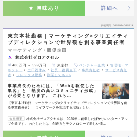
興味あり
詳細へ
掲載期間
26/08/06～26/08/19
東京本社勤務｜マーケティング×クリエイティ
ブディレクションで世界観を創る事業責任者
マーケティング・販促企画
株式会社ゼロアクセル
400万円 ～ 599万円
東京都
ベンチャー企業
管理職・マ
ネジャー
土日祝休み
社長・役員直下
事業責任者
サービス責任
者
フレックス勤務
副業してもOK
事業成長のためには、「Webを駆使した
集客」と「熱度の高いコミュニティ形成」
が必要となります。 これら…
【東京本社勤務｜マーケティング×クリエイティブディレクションで世界観を創
る事業責任者】 「ライフワークを実現する場所」とい…
株式会社ゼロアクセルは、2020年に創業したばかりのスタートアッ
会社概要
プ企業です。 わたしたちは「創造力とテクノロジーで新しい価…