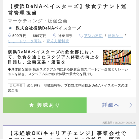
【横浜DeNAベイスターズ】飲食テナント運
営管理担当
マーケティング・販促企画
株式会社横浜DeNAベイスターズ
500万円 ～ 699万円
神奈川県
英語力不問
転勤なし
リモートワーク可能
育児支援制度
横浜DeNAベイスターズの飲食部におい
て、飲食を通じたスタジアム体験の向上を
目指し、企画立案・運営を…
◆具体的な業務 横浜スタジアム内にある飲食店舗のパートナー企業とリレーシ
ョンを築き、スタジアム内の飲食体験の最大化を目指し…
試合興行、地域振興等、プロ野球球団横浜DeNAベイスターズの運
会社概要
営全般
興味あり
詳細へ
掲載期間
26/08/05～26/08/18
【未経験OK/キャリアチェンジ】事業会社で