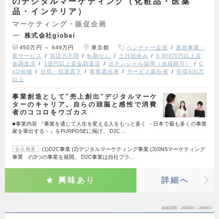
のデジタルマーケティング（化粧品・医薬
品・インテリア）
マーケティング・販促企画
株式会社giobai
450万円 ～ 649万円
東京都
ベンチャー企業
新規事業・
新サービス
英語力不問
転勤なし
土日祝休み
3,000万円以上資
金調達済
1億円以上資金調達済
ポテンシャル採用（未経験可）
C
xO候補
社長・役員直下
事業責任者
サービス責任者
年収600万
以上
事業創造として"売上創出"デジタルマーケ
ターのキャリア。自らの頭脳と感性で消費
者のココロをウゴカス
■事業内容 『事業を通じて人生を変える人をもっと多く －日本で最も多くの事業
家を輩出する－』をPURPOSEに掲げ、 D2C…
(1)D2C事業 (2)デジタルマーケティング事業 (3)SNSマーケティング
会社概要
事業 の3つの事業を展開。 D2C事業は自社ブラ…
興味あり
詳細へ
掲載期間
26/08/04～26/08/17