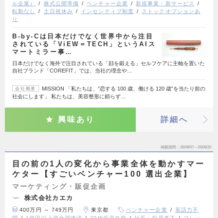
ル企業）
株式公開準備
ベンチャー企業
新規事業・新サービス
転勤なし
土日祝休み
インセンティブ制度
ストックオプションあ
り
B-by-Cは日本だけでなく世界中から注目
されている「ViEW＝TECH」というAIス
マートミラー事…
日本だけでなく海外で注目されている「顔を鍛える」セルフケアに主軸を置いた
自社ブランド「COREFIT」では、当社の理念や…
MISSION 「私たちは、”恋する 100 歳、働ける 120 歳”を当たり前の
会社概要
社会にします」 私たちは、美容整形に頼らず…
興味あり
詳細へ
掲載期間
26/08/07～26/08/20
目の前の1人の変化から事業全体を動かすマー
ケター【すごいベンチャー100 選出企業】
マーケティング・販促企画
株式会社カエカ
400万円 ～ 749万円
東京都
ベンチャー企業
英語力不
問
1億円以上資金調達済
20代役員在籍
社長・役員直下
フレッ