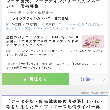
マーケ施策】マーケティングチームのマネー
ジャー候補募集
マーケティング・販促企画
ライフスタイルカンパニー株式会社
400万円 ～ 799万円
東京都
ベンチャー企業
新規事業・
新サービス
英語力不問
転勤なし
土日祝休み
全国のバラエティストア・GMS等、5000
店舗以上で発売中の自社コスメブランドの
マーケティング／SN…
自社ブランドのマーケティング／SNS(PR・プロモーション)業務をお任せいたし
ます。 特に現在、Tiktokマーケティング…
■自社ブランド「MilleFee」（コスメ）、「fractional CC」（スキン
会社概要
ケア）の展開 ■自社ブランド「TOKO…
興味あり
詳細へ
掲載期間
26/08/04～26/08/17
【データ分析・販売戦略経験者優遇】TikTok
等を活用したライブコマース配信ライバー募