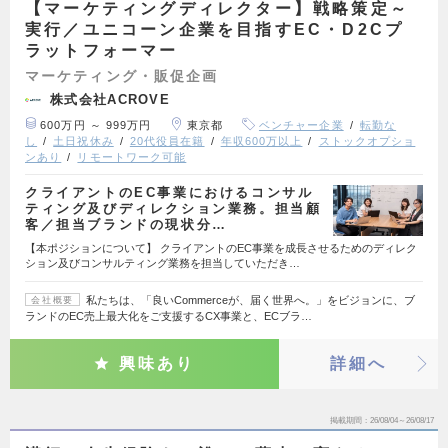
【マーケティングディレクター】戦略策定～
実行／ユニコーン企業を目指すEC・D2Cプ
ラットフォーマー
マーケティング・販促企画
株式会社ACROVE
600万円 ～ 999万円
東京都
ベンチャー企業
転勤な
し
土日祝休み
20代役員在籍
年収600万以上
ストックオプショ
ンあり
リモートワーク可能
クライアントのEC事業におけるコンサル
ティング及びディレクション業務。担当顧
客／担当ブランドの現状分…
【本ポジションについて】 クライアントのEC事業を成長させるためのディレク
ション及びコンサルティング業務を担当していただき…
私たちは、「良いCommerceが、届く世界へ。」をビジョンに、ブ
会社概要
ランドのEC売上最大化をご支援するCX事業と、ECブラ…
興味あり
詳細へ
掲載期間
26/08/04～26/08/17