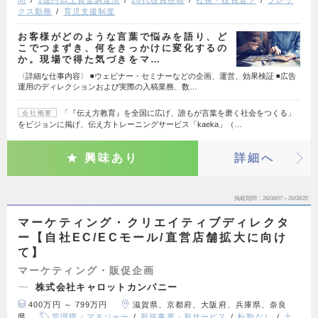
クス勤務
育児支援制度
お客様がどのような言葉で悩みを語り、ど
こでつまずき、何をきっかけに変化するの
か。現場で得た気づきをマ…
〈詳細な仕事内容〉 ◾️ウェビナー・セミナーなどの企画、運営、効果検証 ◾️広告
運用のディレクションおよび実際の入稿業務、数…
「『伝え方教育』を全国に広げ、誰もが言葉を磨く社会をつくる」
会社概要
をビジョンに掲げ、伝え方トレーニングサービス「kaeka」（…
興味あり
詳細へ
掲載期間
26/08/07～26/08/20
マーケティング・クリエイティブディレクタ
ー【自社EC/ECモール/直営店舗拡大に向け
て】
マーケティング・販促企画
株式会社キャロットカンパニー
400万円 ～ 799万円
滋賀県、京都府、大阪府、兵庫県、奈良
県
管理職・マネジャー
新規事業・新サービス
転勤なし
土