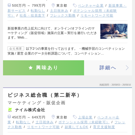
500万円 ～ 799万円
東京都
ベンチャー企業
新規事業・
新サービス
転勤なし
土日祝休み
ポテンシャル採用（未経験
可）
社長・役員直下
フレックス勤務
リモートワーク可能
新規事業の売上拡大に向けて、オンライン/オフラインのマ
ーケティング（販促領域）施策の立案～実行を遂行いただき
ます。Web…
以下2つの事業を行っております。 ・機械学習のコンペティション
会社概要
実施 / 運営 企業のデータ分析課題について、コンペティション…
興味あり
詳細へ
掲載期間
26/08/03～26/08/16
ビジネス総合職（第二新卒）
マーケティング・販促企画
ナイル株式会社
450万円 ～ 649万円
東京都
上場企業
ベンチャー企
業
転勤なし
土日祝休み
ポテンシャル採用（未経験可）
フレッ
クス勤務
リモートワーク可能
副業してもOK
育児支援制度