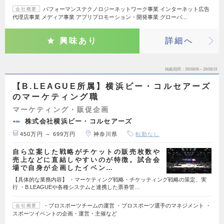
パフォーマンステクノロジーネットワーク事業 インターネット広告
会社概要
代理店事業 メディア事業 アプリプロモーション・開発事業 グローバ…
興味あり
詳細へ
掲載期間
26/08/06～26/08/19
【B.LEAGUE所属】横浜ビー・コルセアーズ
のマーケティング職
マーケティング・販促企画
株式会社横浜ビー・コルセアーズ
450万円 ～ 699万円
神奈川県
転勤なし
自ら立案した戦略がチケットの販売枚数や
売上などに直結しやすいのが特徴。試合会
場で自身が企画したイベン…
【具体的な業務内容】 ・マーケティング戦略・チケッティング戦略の策定、実
行 ・B.LEAGUEや各種システムと連携した票券管…
・プロスポーツチームの運営 ・プロスポーツ選手のマネジメント ・
会社概要
スポーツイベントの企画・運営・主催など