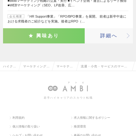
■BtoBマーケティング戦略の立案・実行 ■イベント企画・運営によるリード獲得
■WEBマーケティング（SEO、LP改善、広…
「HR Support事業」「RPO/BPO事業」を展開。 前者は新卒中途に
会社概要
おける求職者のご紹介などを実施。後者はRPO（…
興味あり
詳細へ
ハイクラ
マーケティング・
マーケティ
流通・小売・サービスのマーケ
ス求人T
販促企画・商品開
ング・販促
ティング・販促企画の転職・求
OP
発系
企画
人情報一覧
若手ハイキャリアのスカウト転職
利用規約
求人情報に関するポリシー
個人情報の取り扱い
推奨環境
ヘルプ・お問い合わせ
参画のお問い合わせ