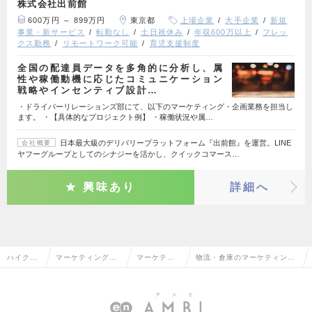
株式会社出前館
600万円 ～ 899万円
東京都
上場企業
大手企業
新規
事業・新サービス
転勤なし
土日祝休み
年収600万以上
フレッ
クス勤務
リモートワーク可能
育児支援制度
全国の配達員データを多角的に分析し、属
性や稼働動機に応じたコミュニケーション
戦略やインセンティブ設計…
・ドライバーリレーションズ部にて、以下のマーケティング・企画業務を担当し
ます。 ・【具体的なプロジェクト例】 ・稼働状況や属…
日本最大級のデリバリープラットフォーム『出前館』を運営。LINE
会社概要
ヤフーグループとしてのシナジーを活かし、クイックコマース…
興味あり
詳細へ
ハイクラ
マーケティング・
マーケティ
物流・倉庫のマーケティン
ス求人T
販促企画・商品開
ング・販促
グ・販促企画の転職・求人情
OP
発系
企画
報一覧