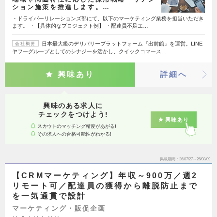
ション施策を推進します。…
・ドライバーリレーションズ部にて、以下のマーケティング業務を担当いただき
ます。 ・【具体的なプロジェクト例】 ・配達員不足エ…
日本最大級のデリバリープラットフォーム『出前館』を運営。LINE
会社概要
ヤフーグループとしてのシナジーを活かし、クイックコマース…
興味あり
詳細へ
興味のある求人に
チェックをつけよう!
興味あり
スカウトのマッチング精度があがる!
その求人への合格可能性がわかる!
掲載期間
26/07/27～26/08/09
【CRMマーケティング】年収～900万／週2
リモート可／配達員の獲得から離脱防止まで
を一気通貫で設計
マーケティング・販促企画