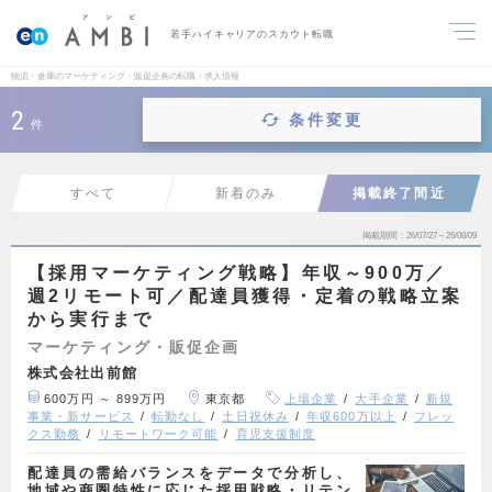
若手ハイキャリアのスカウト転職
物流・倉庫のマーケティング・販促企画の転職・求人情報
2
条件変更
件
すべて
新着のみ
掲載終了間近
掲載期間
26/07/27～26/08/09
【採用マーケティング戦略】年収～900万／
週2リモート可／配達員獲得・定着の戦略立案
から実行まで
マーケティング・販促企画
株式会社出前館
600万円 ～ 899万円
東京都
上場企業
大手企業
新規
事業・新サービス
転勤なし
土日祝休み
年収600万以上
フレッ
クス勤務
リモートワーク可能
育児支援制度
配達員の需給バランスをデータで分析し、
地域や商圏特性に応じた採用戦略・リテン