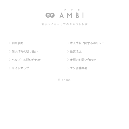
ス求人T
販促企画・商品開
ング・販促
グ・販促企画の転職・求人情
OP
発系
企画
報一覧
若手ハイキャリアのスカウト転職
利用規約
求人情報に関するポリシー
個人情報の取り扱い
推奨環境
ヘルプ・お問い合わせ
参画のお問い合わせ
サイトマップ
エン会社概要
©
en Inc.