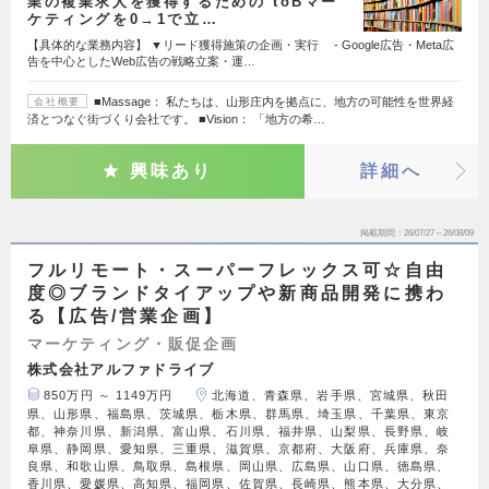
業の複業求人を獲得するための toBマー
ケティングを0→1で立…
【具体的な業務内容】 ▼リード獲得施策の企画・実行 - Google広告・Meta広
告を中心としたWeb広告の戦略立案・運…
■Massage： 私たちは、山形庄内を拠点に、地方の可能性を世界経
会社概要
済とつなぐ街づくり会社です。 ■Vision： 「地方の希…
興味あり
詳細へ
掲載期間
26/07/27～26/08/09
フルリモート・スーパーフレックス可☆自由
度◎ブランドタイアップや新商品開発に携わ
る【広告/営業企画】
マーケティング・販促企画
株式会社アルファドライブ
850万円 ～ 1149万円
北海道、青森県、岩手県、宮城県、秋田
県、山形県、福島県、茨城県、栃木県、群馬県、埼玉県、千葉県、東京
都、神奈川県、新潟県、富山県、石川県、福井県、山梨県、長野県、岐
阜県、静岡県、愛知県、三重県、滋賀県、京都府、大阪府、兵庫県、奈
良県、和歌山県、鳥取県、島根県、岡山県、広島県、山口県、徳島県、
香川県、愛媛県、高知県、福岡県、佐賀県、長崎県、熊本県、大分県、