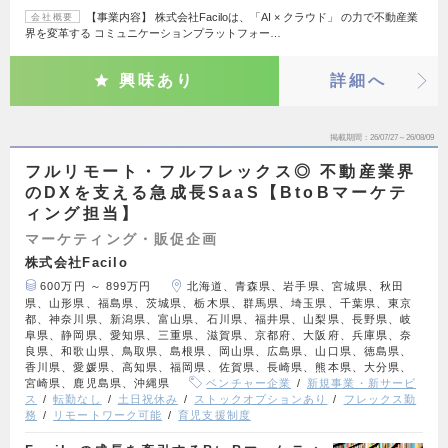
【事業内容】 株式会社Faciloは、「AI × クラウド」 の力で不動産業
会社概要
界を変革する コミュニケーションプラットフォー…
興味あり
詳細へ
掲載期間
26/07/27～26/08/09
フルリモート・フルフレックス◎ 不動産業界
のDXを支える急成長SaaS【BtoBマーケテ
ィング担当】
マーケティング・販促企画
株式会社Facilo
600万円 ～ 899万円
北海道、青森県、岩手県、宮城県、秋田
県、山形県、福島県、茨城県、栃木県、群馬県、埼玉県、千葉県、東京
都、神奈川県、新潟県、富山県、石川県、福井県、山梨県、長野県、岐
阜県、静岡県、愛知県、三重県、滋賀県、京都府、大阪府、兵庫県、奈
良県、和歌山県、鳥取県、島根県、岡山県、広島県、山口県、徳島県、
香川県、愛媛県、高知県、福岡県、佐賀県、長崎県、熊本県、大分県、
宮崎県、鹿児島県、沖縄県
ベンチャー企業
新規事業・新サービ
ス
転勤なし
土日祝休み
ストックオプションあり
フレックス勤
務
リモートワーク可能
育児支援制度