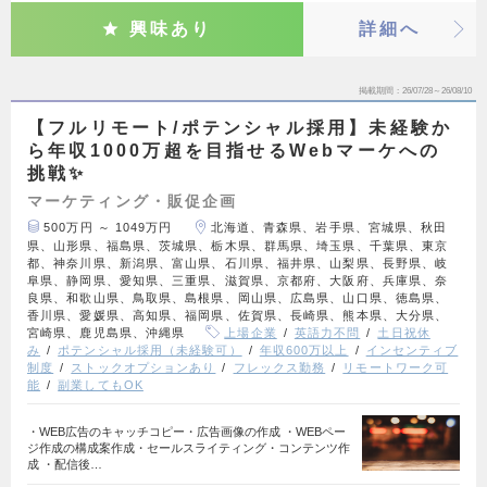
興味あり
詳細へ
掲載期間
26/07/28～26/08/10
【フルリモート/ポテンシャル採用】未経験か
ら年収1000万超を目指せるWebマーケへの
挑戦✨
マーケティング・販促企画
500万円 ～ 1049万円
北海道、青森県、岩手県、宮城県、秋田
県、山形県、福島県、茨城県、栃木県、群馬県、埼玉県、千葉県、東京
都、神奈川県、新潟県、富山県、石川県、福井県、山梨県、長野県、岐
阜県、静岡県、愛知県、三重県、滋賀県、京都府、大阪府、兵庫県、奈
良県、和歌山県、鳥取県、島根県、岡山県、広島県、山口県、徳島県、
香川県、愛媛県、高知県、福岡県、佐賀県、長崎県、熊本県、大分県、
宮崎県、鹿児島県、沖縄県
上場企業
英語力不問
土日祝休
み
ポテンシャル採用（未経験可）
年収600万以上
インセンティブ
制度
ストックオプションあり
フレックス勤務
リモートワーク可
能
副業してもOK
・WEB広告のキャッチコピー・広告画像の作成 ・WEBペー
ジ作成の構成案作成・セールスライティング・コンテンツ作
成 ・配信後…