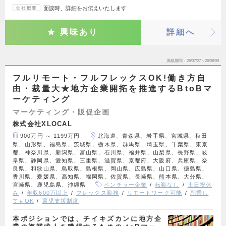
面談時、詳細をお伝えいたします
会社概要
興味あり
詳細へ
掲載期間
26/07/27～26/08/09
フルリモート・フルフレックスOK!働き方自
由・裁量大★地方企業開拓を推進するBtoBマ
ーケティング
マーケティング・販促企画
株式会社XLOCAL
900万円 ～ 1199万円
北海道、青森県、岩手県、宮城県、秋田
県、山形県、福島県、茨城県、栃木県、群馬県、埼玉県、千葉県、東京
都、神奈川県、新潟県、富山県、石川県、福井県、山梨県、長野県、岐
阜県、静岡県、愛知県、三重県、滋賀県、京都府、大阪府、兵庫県、奈
良県、和歌山県、鳥取県、島根県、岡山県、広島県、山口県、徳島県、
香川県、愛媛県、高知県、福岡県、佐賀県、長崎県、熊本県、大分県、
宮崎県、鹿児島県、沖縄県
ベンチャー企業
転勤なし
土日祝休
み
年収600万以上
フレックス勤務
リモートワーク可能
副業し
てもOK
育児支援制度
本ポジションでは、チイキズカンに地方企