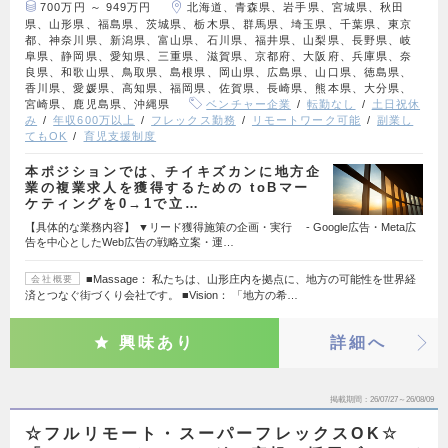
700万円 ～ 949万円
北海道、青森県、岩手県、宮城県、秋田
県、山形県、福島県、茨城県、栃木県、群馬県、埼玉県、千葉県、東京
都、神奈川県、新潟県、富山県、石川県、福井県、山梨県、長野県、岐
阜県、静岡県、愛知県、三重県、滋賀県、京都府、大阪府、兵庫県、奈
良県、和歌山県、鳥取県、島根県、岡山県、広島県、山口県、徳島県、
香川県、愛媛県、高知県、福岡県、佐賀県、長崎県、熊本県、大分県、
宮崎県、鹿児島県、沖縄県
ベンチャー企業
転勤なし
土日祝休
み
年収600万以上
フレックス勤務
リモートワーク可能
副業し
てもOK
育児支援制度
本ポジションでは、チイキズカンに地方企
業の複業求人を獲得するための toBマー
ケティングを0→1で立…
【具体的な業務内容】 ▼リード獲得施策の企画・実行 - Google広告・Meta広
告を中心としたWeb広告の戦略立案・運…
■Massage： 私たちは、山形庄内を拠点に、地方の可能性を世界経
会社概要
済とつなぐ街づくり会社です。 ■Vision： 「地方の希…
興味あり
詳細へ
掲載期間
26/07/27～26/08/09
☆フルリモート・スーパーフレックスOK☆