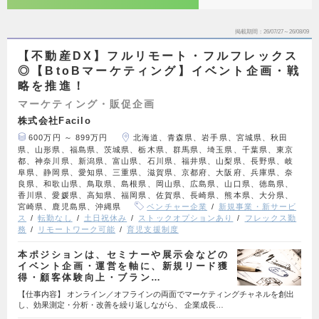
掲載期間
26/07/27～26/08/09
【不動産DX】フルリモート・フルフレックス
◎【BtoBマーケティング】イベント企画・戦
略を推進！
マーケティング・販促企画
株式会社Facilo
600万円 ～ 899万円
北海道、青森県、岩手県、宮城県、秋田
県、山形県、福島県、茨城県、栃木県、群馬県、埼玉県、千葉県、東京
都、神奈川県、新潟県、富山県、石川県、福井県、山梨県、長野県、岐
阜県、静岡県、愛知県、三重県、滋賀県、京都府、大阪府、兵庫県、奈
良県、和歌山県、鳥取県、島根県、岡山県、広島県、山口県、徳島県、
香川県、愛媛県、高知県、福岡県、佐賀県、長崎県、熊本県、大分県、
宮崎県、鹿児島県、沖縄県
ベンチャー企業
新規事業・新サービ
ス
転勤なし
土日祝休み
ストックオプションあり
フレックス勤
務
リモートワーク可能
育児支援制度
本ポジションは、セミナーや展示会などの
イベント企画・運営を軸に、新規リード獲
得・顧客体験向上・ブラン…
【仕事内容】 オンライン／オフラインの両面でマーケティングチャネルを創出
し、効果測定・分析・改善を繰り返しながら、 企業成長…