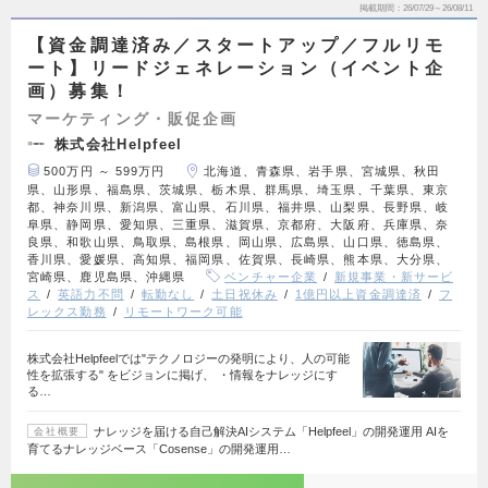
掲載期間
26/07/29～26/08/11
【資金調達済み／スタートアップ／フルリモ
ート】リードジェネレーション（イベント企
画）募集！
マーケティング・販促企画
株式会社Helpfeel
500万円 ～ 599万円
北海道、青森県、岩手県、宮城県、秋田
県、山形県、福島県、茨城県、栃木県、群馬県、埼玉県、千葉県、東京
都、神奈川県、新潟県、富山県、石川県、福井県、山梨県、長野県、岐
阜県、静岡県、愛知県、三重県、滋賀県、京都府、大阪府、兵庫県、奈
良県、和歌山県、鳥取県、島根県、岡山県、広島県、山口県、徳島県、
香川県、愛媛県、高知県、福岡県、佐賀県、長崎県、熊本県、大分県、
宮崎県、鹿児島県、沖縄県
ベンチャー企業
新規事業・新サービ
ス
英語力不問
転勤なし
土日祝休み
1億円以上資金調達済
フ
レックス勤務
リモートワーク可能
株式会社Helpfeelでは"テクノロジーの発明により、人の可能
性を拡張する" をビジョンに掲げ、 ・情報をナレッジにす
る…
ナレッジを届ける自己解決AIシステム「Helpfeel」の開発運用 AIを
会社概要
育てるナレッジベース「Cosense」の開発運用…