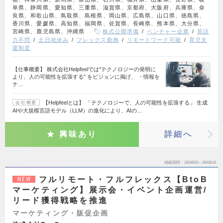
阜県、静岡県、愛知県、三重県、滋賀県、京都府、大阪府、兵庫県、奈
良県、和歌山県、鳥取県、島根県、岡山県、広島県、山口県、徳島県、
香川県、愛媛県、高知県、福岡県、佐賀県、長崎県、熊本県、大分県、
宮崎県、鹿児島県、沖縄県
株式公開準備
ベンチャー企業
英語
力不問
土日祝休み
フレックス勤務
リモートワーク可能
育児支
援制度
【仕事概要】 株式会社Helpfeelでは"テクノロジーの発明に
より、人の可能性を拡張する" をビジョンに掲げ、 ・情報を
ナ…
【Helpfeelとは】 「テクノロジーで、人の可能性を拡張する」 生成
会社概要
AIや大規模言語モデル（LLM）の進化により、AIの…
興味あり
詳細へ
掲載期間
26/08/03～26/08/16
フルリモート・フルフレックス【BtoB
NEW
マーケティング】展示会・イベント企画運営/
リード獲得戦略を推進
マーケティング・販促企画