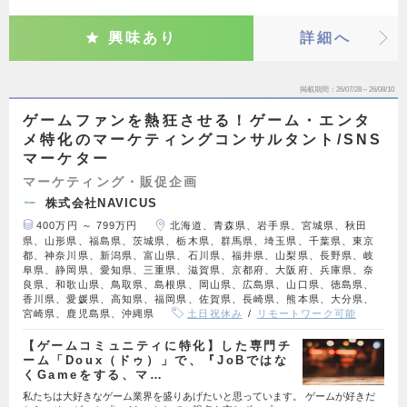
興味あり
詳細へ
掲載期間
26/07/28～26/08/10
ゲームファンを熱狂させる！ゲーム・エンタ
メ特化のマーケティングコンサルタント/SNS
マーケター
マーケティング・販促企画
株式会社NAVICUS
400万円 ～ 799万円
北海道、青森県、岩手県、宮城県、秋田
県、山形県、福島県、茨城県、栃木県、群馬県、埼玉県、千葉県、東京
都、神奈川県、新潟県、富山県、石川県、福井県、山梨県、長野県、岐
阜県、静岡県、愛知県、三重県、滋賀県、京都府、大阪府、兵庫県、奈
良県、和歌山県、鳥取県、島根県、岡山県、広島県、山口県、徳島県、
香川県、愛媛県、高知県、福岡県、佐賀県、長崎県、熊本県、大分県、
宮崎県、鹿児島県、沖縄県
土日祝休み
リモートワーク可能
【ゲームコミュニティに特化】した専門チ
ーム「Doux（ドゥ）」で、『JoBではな
くGameをする、マ…
私たちは大好きなゲーム業界を盛りあげたいと思っています。 ゲームが好きだ