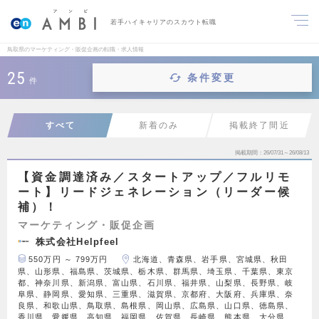
若手ハイキャリアのスカウト転職
鳥取県のマーケティング・販促企画の転職・求人情報
25
条件変更
件
すべて
新着のみ
掲載終了間近
掲載期間
26/07/31～26/08/13
【資金調達済み／スタートアップ／フルリモ
ート】リードジェネレーション（リーダー候
補）！
マーケティング・販促企画
株式会社Helpfeel
550万円 ～ 799万円
北海道、青森県、岩手県、宮城県、秋田
県、山形県、福島県、茨城県、栃木県、群馬県、埼玉県、千葉県、東京
都、神奈川県、新潟県、富山県、石川県、福井県、山梨県、長野県、岐
阜県、静岡県、愛知県、三重県、滋賀県、京都府、大阪府、兵庫県、奈
良県、和歌山県、鳥取県、島根県、岡山県、広島県、山口県、徳島県、
香川県、愛媛県、高知県、福岡県、佐賀県、長崎県、熊本県、大分県、