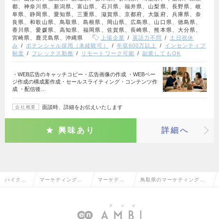
都、神奈川県、新潟県、富山県、石川県、福井県、山梨県、長野県、岐
阜県、静岡県、愛知県、三重県、滋賀県、京都府、大阪府、兵庫県、奈
良県、和歌山県、鳥取県、島根県、岡山県、広島県、山口県、徳島県、
香川県、愛媛県、高知県、福岡県、佐賀県、長崎県、熊本県、大分県、
宮崎県、鹿児島県、沖縄県
上場企業
英語力不問
土日祝休
み
ポテンシャル採用（未経験可）
年収600万以上
インセンティブ
制度
フレックス勤務
リモートワーク可能
副業してもOK
・WEB広告のキャッチコピー・広告画像の作成 ・WEBペー
ジ作成の構成案作成・セールスライティング・コンテンツ作
成 ・配信後…
面談時、詳細をお伝えいたします
会社概要
興味あり
詳細へ
ハイクラ
マーケティング・
マーケティ
鳥取県のマーケティング・
ス求人TO
販促企画・商品開
ング・販促
販促企画の転職・求人情報
P
発系
企画
一覧