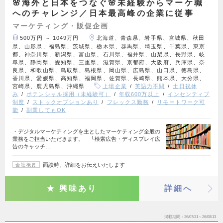
🌸海外と日本をつなぐ🌸未経験からマーケ職
へのチャレンジ／日本最高峰の企業に従事
マーケティング・販促企画
500万円 ～ 1049万円
北海道、青森県、岩手県、宮城県、秋田
県、山形県、福島県、茨城県、栃木県、群馬県、埼玉県、千葉県、東京
都、神奈川県、新潟県、富山県、石川県、福井県、山梨県、長野県、岐
阜県、静岡県、愛知県、三重県、滋賀県、京都府、大阪府、兵庫県、奈
良県、和歌山県、鳥取県、島根県、岡山県、広島県、山口県、徳島県、
香川県、愛媛県、高知県、福岡県、佐賀県、長崎県、熊本県、大分県、
宮崎県、鹿児島県、沖縄県
上場企業
英語力不問
土日祝休
み
ポテンシャル採用（未経験可）
年収600万以上
インセンティブ
制度
ストックオプションあり
フレックス勤務
リモートワーク可
能
副業してもOK
・デジタルマーケティングを主としたマーケティング全般の
業務をご担当いただきます。 └検索広告・ディスプレイ広
告のキャッチ…
面談時、詳細をお伝えいたします
会社概要
興味あり
詳細へ
掲載期間
26/07/31～26/08/13