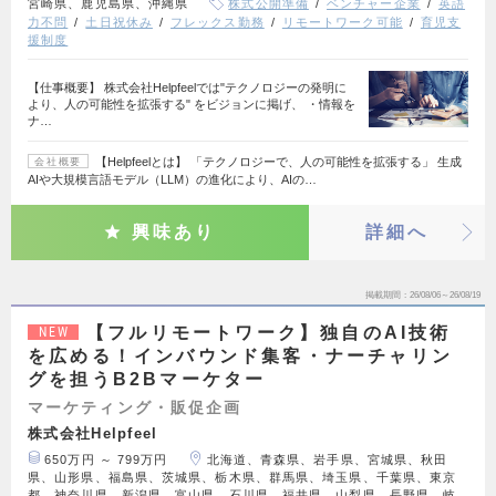
宮崎県、鹿児島県、沖縄県
株式公開準備
ベンチャー企業
英語
力不問
土日祝休み
フレックス勤務
リモートワーク可能
育児支
援制度
【仕事概要】 株式会社Helpfeelでは"テクノロジーの発明に
より、人の可能性を拡張する" をビジョンに掲げ、 ・情報を
ナ…
【Helpfeelとは】 「テクノロジーで、人の可能性を拡張する」 生成
会社概要
AIや大規模言語モデル（LLM）の進化により、AIの…
興味あり
詳細へ
掲載期間
26/08/06～26/08/19
【フルリモートワーク】独自のAI技術
NEW
を広める！インバウンド集客・ナーチャリン
グを担うB2Bマーケター
マーケティング・販促企画
株式会社Helpfeel
650万円 ～ 799万円
北海道、青森県、岩手県、宮城県、秋田
県、山形県、福島県、茨城県、栃木県、群馬県、埼玉県、千葉県、東京
都、神奈川県、新潟県、富山県、石川県、福井県、山梨県、長野県、岐