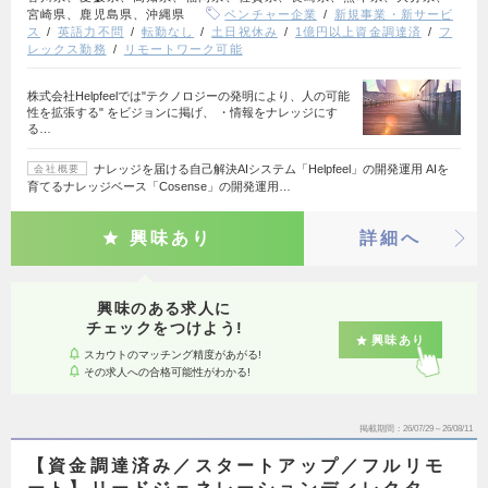
宮崎県、鹿児島県、沖縄県
ベンチャー企業
新規事業・新サービ
ス
英語力不問
転勤なし
土日祝休み
1億円以上資金調達済
フ
レックス勤務
リモートワーク可能
株式会社Helpfeelでは"テクノロジーの発明により、人の可能
性を拡張する" をビジョンに掲げ、 ・情報をナレッジにす
る…
ナレッジを届ける自己解決AIシステム「Helpfeel」の開発運用 AIを
会社概要
育てるナレッジベース「Cosense」の開発運用…
興味あり
詳細へ
興味のある求人に
チェックをつけよう!
興味あり
スカウトのマッチング精度があがる!
その求人への合格可能性がわかる!
掲載期間
26/07/29～26/08/11
【資金調達済み／スタートアップ／フルリモ