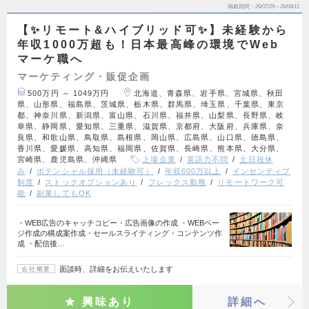
掲載期間
26/07/29～26/08/11
【✨リモート&ハイブリッド可✨】未経験から
年収1000万超も！日本最高峰の環境でWeb
マーケ職へ
マーケティング・販促企画
500万円 ～ 1049万円
北海道、青森県、岩手県、宮城県、秋田
県、山形県、福島県、茨城県、栃木県、群馬県、埼玉県、千葉県、東京
都、神奈川県、新潟県、富山県、石川県、福井県、山梨県、長野県、岐
阜県、静岡県、愛知県、三重県、滋賀県、京都府、大阪府、兵庫県、奈
良県、和歌山県、鳥取県、島根県、岡山県、広島県、山口県、徳島県、
香川県、愛媛県、高知県、福岡県、佐賀県、長崎県、熊本県、大分県、
宮崎県、鹿児島県、沖縄県
上場企業
英語力不問
土日祝休
み
ポテンシャル採用（未経験可）
年収600万以上
インセンティブ
制度
ストックオプションあり
フレックス勤務
リモートワーク可
能
副業してもOK
・WEB広告のキャッチコピー・広告画像の作成 ・WEBペー
ジ作成の構成案作成・セールスライティング・コンテンツ作
成 ・配信後…
面談時、詳細をお伝えいたします
会社概要
興味あり
詳細へ