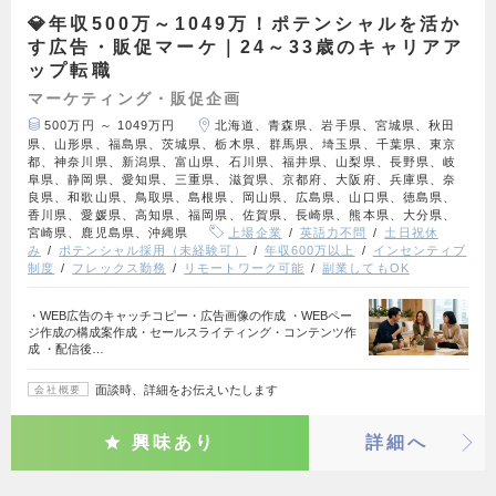
💎年収500万～1049万！ポテンシャルを活か
す広告・販促マーケ｜24～33歳のキャリアア
ップ転職
マーケティング・販促企画
500万円 ～ 1049万円
北海道、青森県、岩手県、宮城県、秋田
県、山形県、福島県、茨城県、栃木県、群馬県、埼玉県、千葉県、東京
都、神奈川県、新潟県、富山県、石川県、福井県、山梨県、長野県、岐
阜県、静岡県、愛知県、三重県、滋賀県、京都府、大阪府、兵庫県、奈
良県、和歌山県、鳥取県、島根県、岡山県、広島県、山口県、徳島県、
香川県、愛媛県、高知県、福岡県、佐賀県、長崎県、熊本県、大分県、
宮崎県、鹿児島県、沖縄県
上場企業
英語力不問
土日祝休
み
ポテンシャル採用（未経験可）
年収600万以上
インセンティブ
制度
フレックス勤務
リモートワーク可能
副業してもOK
・WEB広告のキャッチコピー・広告画像の作成 ・WEBペー
ジ作成の構成案作成・セールスライティング・コンテンツ作
成 ・配信後…
面談時、詳細をお伝えいたします
会社概要
興味あり
詳細へ