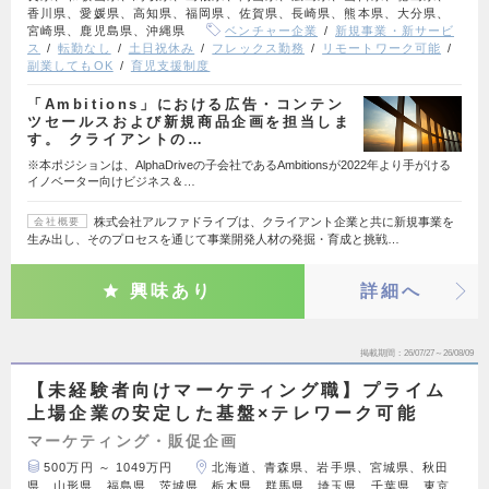
香川県、愛媛県、高知県、福岡県、佐賀県、長崎県、熊本県、大分県、
宮崎県、鹿児島県、沖縄県
ベンチャー企業
新規事業・新サービ
ス
転勤なし
土日祝休み
フレックス勤務
リモートワーク可能
副業してもOK
育児支援制度
「Ambitions」における広告・コンテン
ツセールスおよび新規商品企画を担当しま
す。 クライアントの…
※本ポジションは、AlphaDriveの子会社であるAmbitionsが2022年より手がける
イノベーター向けビジネス＆…
株式会社アルファドライブは、クライアント企業と共に新規事業を
会社概要
生み出し、そのプロセスを通じて事業開発人材の発掘・育成と挑戦…
興味あり
詳細へ
掲載期間
26/07/27～26/08/09
【未経験者向けマーケティング職】プライム
上場企業の安定した基盤×テレワーク可能
マーケティング・販促企画
500万円 ～ 1049万円
北海道、青森県、岩手県、宮城県、秋田
県、山形県、福島県、茨城県、栃木県、群馬県、埼玉県、千葉県、東京