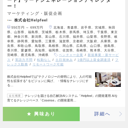
ート】リードジェネレーションディレクタ
ー！
マーケティング・販促企画
株式会社Helpfeel
550万円 ～ 699万円
北海道、青森県、岩手県、宮城県、秋田
県、山形県、福島県、茨城県、栃木県、群馬県、埼玉県、千葉県、東京
都、神奈川県、新潟県、富山県、石川県、福井県、山梨県、長野県、岐
阜県、静岡県、愛知県、三重県、滋賀県、京都府、大阪府、兵庫県、奈
良県、和歌山県、鳥取県、島根県、岡山県、広島県、山口県、徳島県、
香川県、愛媛県、高知県、福岡県、佐賀県、長崎県、熊本県、大分県、
宮崎県、鹿児島県、沖縄県
ベンチャー企業
新規事業・新サービ
ス
英語力不問
転勤なし
土日祝休み
1億円以上資金調達済
フ
レックス勤務
リモートワーク可能
株式会社Helpfeelでは"テクノロジーの発明により、人の可能
性を拡張する" をビジョンに掲げ、 ・情報をナレッジにす
る…
ナレッジを届ける自己解決AIシステム「Helpfeel」の開発運用 AIを
会社概要
育てるナレッジベース「Cosense」の開発運用…
興味あり
詳細へ