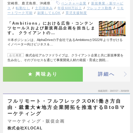
宮崎県、鹿児島県、沖縄県
ベンチャー企業
新規事業・新サービ
ス
転勤なし
土日祝休み
年収600万以上
フレックス勤務
リモ
ートワーク可能
副業してもOK
育児支援制度
「Ambitions」における広告・コンテン
ツセールスおよび新規商品企画を担当しま
す。 クライアントの…
※本ポジションは、AlphaDriveの子会社であるAmbitionsが2022年より手がける
イノベーター向けビジネス＆…
株式会社アルファドライブは、クライアント企業と共に新規事業を
会社概要
生み出し、そのプロセスを通じて事業開発人材の発掘・育成と挑戦…
興味あり
詳細へ
掲載期間
26/07/27～26/08/09
フルリモート・フルフレックスOK!働き方自
由・裁量大★地方企業開拓を推進するBtoBマ
ーケティング
マーケティング・販促企画
株式会社XLOCAL