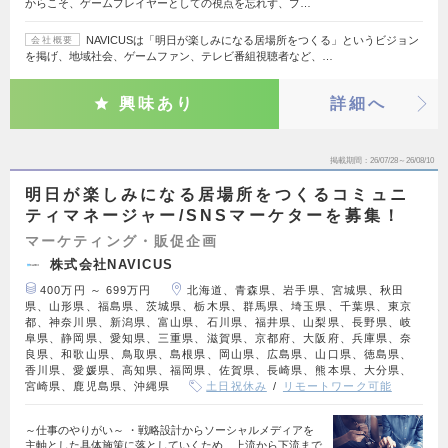
からこそ、ゲームプレイヤーとしての視点を忘れず、プ…
NAVICUSは「明日が楽しみになる居場所をつくる」というビジョン
会社概要
を掲げ、地域社会、ゲームファン、テレビ番組視聴者など、…
興味あり
詳細へ
掲載期間
26/07/28～26/08/10
明日が楽しみになる居場所をつくるコミュニ
ティマネージャー/SNSマーケターを募集！
マーケティング・販促企画
株式会社NAVICUS
400万円 ～ 699万円
北海道、青森県、岩手県、宮城県、秋田
県、山形県、福島県、茨城県、栃木県、群馬県、埼玉県、千葉県、東京
都、神奈川県、新潟県、富山県、石川県、福井県、山梨県、長野県、岐
阜県、静岡県、愛知県、三重県、滋賀県、京都府、大阪府、兵庫県、奈
良県、和歌山県、鳥取県、島根県、岡山県、広島県、山口県、徳島県、
香川県、愛媛県、高知県、福岡県、佐賀県、長崎県、熊本県、大分県、
宮崎県、鹿児島県、沖縄県
土日祝休み
リモートワーク可能
～仕事のやりがい～ ・戦略設計からソーシャルメディアを
主軸とした具体施策に落としていくため、上流から下流まで