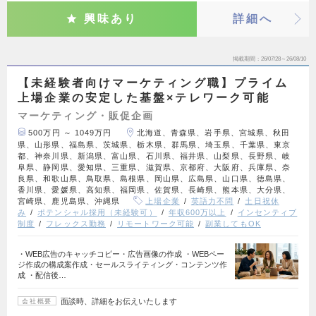
興味あり
詳細へ
掲載期間
26/07/28～26/08/10
【未経験者向けマーケティング職】プライム
上場企業の安定した基盤×テレワーク可能
マーケティング・販促企画
500万円 ～ 1049万円
北海道、青森県、岩手県、宮城県、秋田
県、山形県、福島県、茨城県、栃木県、群馬県、埼玉県、千葉県、東京
都、神奈川県、新潟県、富山県、石川県、福井県、山梨県、長野県、岐
阜県、静岡県、愛知県、三重県、滋賀県、京都府、大阪府、兵庫県、奈
良県、和歌山県、鳥取県、島根県、岡山県、広島県、山口県、徳島県、
香川県、愛媛県、高知県、福岡県、佐賀県、長崎県、熊本県、大分県、
宮崎県、鹿児島県、沖縄県
上場企業
英語力不問
土日祝休
み
ポテンシャル採用（未経験可）
年収600万以上
インセンティブ
制度
フレックス勤務
リモートワーク可能
副業してもOK
・WEB広告のキャッチコピー・広告画像の作成 ・WEBペー
ジ作成の構成案作成・セールスライティング・コンテンツ作
成 ・配信後…
面談時、詳細をお伝えいたします
会社概要