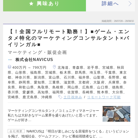
興味あり
詳細へ
掲載期間
26/07/28～26/08/10
【！全国フルリモート勤務！】■ゲーム・エン
タメ特化のマーケティングコンサルタント×バ
イリンガル■
マーケティング・販促企画
株式会社NAVICUS
400万円 ～ 799万円
北海道、青森県、岩手県、宮城県、秋田
県、山形県、福島県、茨城県、栃木県、群馬県、埼玉県、千葉県、東京
都、神奈川県、新潟県、富山県、石川県、福井県、山梨県、長野県、岐
阜県、静岡県、愛知県、三重県、滋賀県、京都府、大阪府、兵庫県、奈
良県、和歌山県、鳥取県、島根県、岡山県、広島県、山口県、徳島県、
香川県、愛媛県、高知県、福岡県、佐賀県、長崎県、熊本県、大分県、
宮崎県、鹿児島県、沖縄県
土日祝休み
リモートワーク可能
マーケティングコンサルタント／コミュニティマネージャー
私たちは大好きなゲーム業界を盛りあげたいと思ってます。
ゲームが好き…
NAVICUSは「明日が楽しみになる居場所をつくる」というビジョン
会社概要
を掲げ、地域社会、ゲームファン、テレビ番組視聴者など、…