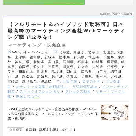
掲載期間
26/07/29～26/08/28
【フルリモート＆ハイブリッド勤務可】日本
最高峰のマーケティング会社Webマーケティ
ング職で成長を！
マーケティング・販促企画
500万円 ～ 1049万円
北海道、青森県、岩手県、宮城県、秋田
県、山形県、福島県、茨城県、栃木県、群馬県、埼玉県、千葉県、東京
都、神奈川県、新潟県、富山県、石川県、福井県、山梨県、長野県、岐
阜県、静岡県、愛知県、三重県、滋賀県、京都府、大阪府、兵庫県、奈
良県、和歌山県、鳥取県、島根県、岡山県、広島県、山口県、徳島県、
香川県、愛媛県、高知県、福岡県、佐賀県、長崎県、熊本県、大分県、
宮崎県、鹿児島県、沖縄県
上場企業
英語力不問
土日祝休
み
ポテンシャル採用（未経験可）
年収600万以上
インセンティブ
制度
ストックオプションあり
フレックス勤務
リモートワーク可
能
副業してもOK
・WEB広告のキャッチコピー・広告画像の作成 ・WEBペー
ジ作成の構成案作成・セールスライティング・コンテンツ作
成 ・配信後…
面談時、詳細をお伝えいたします
会社概要