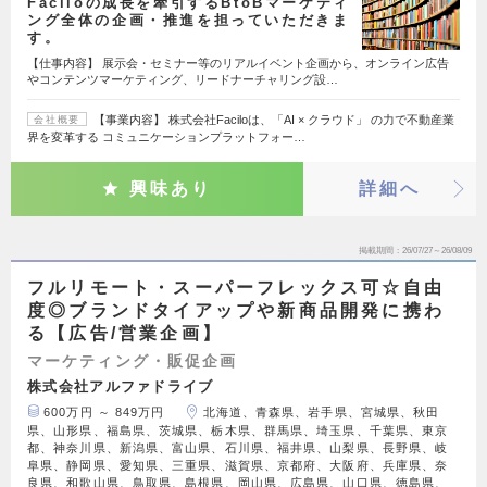
Faciloの成長を牽引するBtoBマーケティ
ング全体の企画・推進を担っていただきま
す。
【仕事内容】 展示会・セミナー等のリアルイベント企画から、オンライン広告
やコンテンツマーケティング、リードナーチャリング設…
【事業内容】 株式会社Faciloは、「AI × クラウド」 の力で不動産業
会社概要
界を変革する コミュニケーションプラットフォー…
興味あり
詳細へ
掲載期間
26/07/27～26/08/09
フルリモート・スーパーフレックス可☆自由
度◎ブランドタイアップや新商品開発に携わ
る【広告/営業企画】
マーケティング・販促企画
株式会社アルファドライブ
600万円 ～ 849万円
北海道、青森県、岩手県、宮城県、秋田
県、山形県、福島県、茨城県、栃木県、群馬県、埼玉県、千葉県、東京
都、神奈川県、新潟県、富山県、石川県、福井県、山梨県、長野県、岐
阜県、静岡県、愛知県、三重県、滋賀県、京都府、大阪府、兵庫県、奈
良県、和歌山県、鳥取県、島根県、岡山県、広島県、山口県、徳島県、