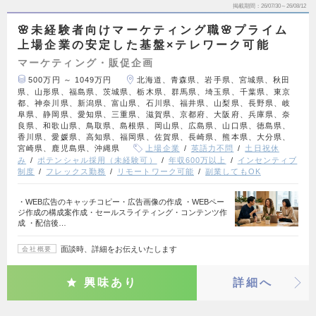
掲載期間
26/07/30～26/08/12
🌸未経験者向けマーケティング職🌸プライム
上場企業の安定した基盤×テレワーク可能
マーケティング・販促企画
500万円 ～ 1049万円
北海道、青森県、岩手県、宮城県、秋田
県、山形県、福島県、茨城県、栃木県、群馬県、埼玉県、千葉県、東京
都、神奈川県、新潟県、富山県、石川県、福井県、山梨県、長野県、岐
阜県、静岡県、愛知県、三重県、滋賀県、京都府、大阪府、兵庫県、奈
良県、和歌山県、鳥取県、島根県、岡山県、広島県、山口県、徳島県、
香川県、愛媛県、高知県、福岡県、佐賀県、長崎県、熊本県、大分県、
宮崎県、鹿児島県、沖縄県
上場企業
英語力不問
土日祝休
み
ポテンシャル採用（未経験可）
年収600万以上
インセンティブ
制度
フレックス勤務
リモートワーク可能
副業してもOK
・WEB広告のキャッチコピー・広告画像の作成 ・WEBペー
ジ作成の構成案作成・セールスライティング・コンテンツ作
成 ・配信後…
面談時、詳細をお伝えいたします
会社概要
興味あり
詳細へ