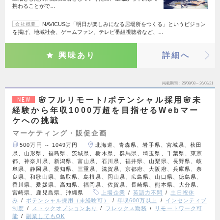
携わることがで…
NAVICUSは「明日が楽しみになる居場所をつくる」というビジョン
会社概要
を掲げ、地域社会、ゲームファン、テレビ番組視聴者など、…
興味あり
詳細へ
掲載期間
26/08/08～26/08/21
🌸フルリモート/ポテンシャル採用🌸未
NEW
経験から年収1000万超を目指せるWebマー
ケへの挑戦
マーケティング・販促企画
500万円 ～ 1049万円
北海道、青森県、岩手県、宮城県、秋田
県、山形県、福島県、茨城県、栃木県、群馬県、埼玉県、千葉県、東京
都、神奈川県、新潟県、富山県、石川県、福井県、山梨県、長野県、岐
阜県、静岡県、愛知県、三重県、滋賀県、京都府、大阪府、兵庫県、奈
良県、和歌山県、鳥取県、島根県、岡山県、広島県、山口県、徳島県、
香川県、愛媛県、高知県、福岡県、佐賀県、長崎県、熊本県、大分県、
宮崎県、鹿児島県、沖縄県
上場企業
英語力不問
土日祝休
み
ポテンシャル採用（未経験可）
年収600万以上
インセンティブ
制度
ストックオプションあり
フレックス勤務
リモートワーク可
能
副業してもOK