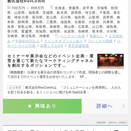
株式会社RevComm
700万円 ～ 899万円
北海道、青森県、岩手県、宮城県、秋田
県、山形県、福島県、茨城県、栃木県、群馬県、埼玉県、千葉県、東京
都、神奈川県、新潟県、富山県、石川県、福井県、山梨県、長野県、岐
阜県、静岡県、愛知県、三重県、滋賀県、京都府、大阪府、兵庫県、奈
良県、和歌山県、鳥取県、島根県、岡山県、広島県、山口県、徳島県、
香川県、愛媛県、高知県、福岡県、佐賀県、長崎県、熊本県、大分県、
宮崎県、鹿児島県、沖縄県
ベンチャー企業
転勤なし
土日祝休
み
年収600万以上
ストックオプションあり
フレックス勤務
リ
モートワーク可能
副業してもOK
育児支援制度
セミナーや展示会などのイベント企画・運
営を通じて新たなマーケティングチャネル
を創出するポジションです…
《職務概要》 出展する展示会の登壇やコンテンツ作成、関係者との調整を通し
て当日までのイベント運営をお任せいたします。 KP…
株式会社RevCommは、「コミュニケーションを再発明し、人が人
会社概要
を想う社会を創る」をミッションに掲げるAI SaaS企業…
興味あり
詳細へ
掲載期間
26/07/31～26/08/13