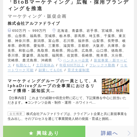
「BtoBマーケティング」広報・採用ブランデ
ィングを推進
マーケティング・販促企画
株式会社アルファドライブ
650万円 ～ 999万円
北海道、青森県、岩手県、宮城県、秋田
県、山形県、福島県、茨城県、栃木県、群馬県、埼玉県、千葉県、東京
都、神奈川県、新潟県、富山県、石川県、福井県、山梨県、長野県、岐
阜県、静岡県、愛知県、三重県、滋賀県、京都府、大阪府、兵庫県、奈
良県、和歌山県、鳥取県、島根県、岡山県、広島県、山口県、徳島県、
香川県、愛媛県、高知県、福岡県、佐賀県、長崎県、熊本県、大分県、
宮崎県、鹿児島県、沖縄県
ベンチャー企業
新規事業・新サービ
ス
転勤なし
土日祝休み
年収600万以上
フレックス勤務
リモ
ートワーク可能
副業してもOK
育児支援制度
マーケティンググループの一員として、A
lphaDriveグループの全事業におけるリ
ード獲得・認知拡大…
【仕事内容】 これまでの経験や得意分野に応じて、下記業務を中心に担当いた
だきます。 ■コンテンツ企画・制作・運用 ・ホワイトペ…
株式会社アルファドライブは、クライアント企業と共に新規事業を
会社概要
生み出し、そのプロセスを通じて事業開発人材の発掘・育成と挑戦…
興味あり
詳細へ