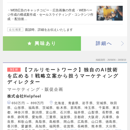
・WEB広告のキャッチコピー・広告画像の作成 ・WEBペー
ジ作成の構成案作成・セールスライティング・コンテンツ作
成 ・配信後…
面談時、詳細をお伝えいたします
会社概要
興味あり
詳細へ
掲載期間
26/08/06～26/08/19
【フルリモートワーク】独自のAI技術
NEW
を広める！戦略立案から担うマーケティング
ディレクター
マーケティング・販促企画
株式会社Helpfeel
650万円 ～ 899万円
北海道、青森県、岩手県、宮城県、秋田
県、山形県、福島県、茨城県、栃木県、群馬県、埼玉県、千葉県、東京
都、神奈川県、新潟県、富山県、石川県、福井県、山梨県、長野県、岐
阜県、静岡県、愛知県、三重県、滋賀県、京都府、大阪府、兵庫県、奈
良県、和歌山県、鳥取県、島根県、岡山県、広島県、山口県、徳島県、
香川県、愛媛県、高知県、福岡県、佐賀県、長崎県、熊本県、大分県、