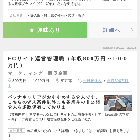
る大規模ブランドで20～30代に絶大な支持を得…
・婦人服・紳士服の小売・製造・販売
会社概要
興味あり
詳細へ
掲載期間
26/07/31～26/08/13
ECサイト運営管理職（年収800万円～1000
万円）
マーケティング・販促企画
800万円 ～ 1049万円
東京都
土日祝休み
年収600万以
上
パソナキャリアがおすすめする求人です。
こちらの求人案件以外にも各業界の非公開
求人を多数保有しておりま…
【業務内容】 主要モール又は自社サイトの店舗責任者として、販売戦略の立案
～実行、予実管理までEC運営業務全般をご担当いただ…
匿名求人のため、求人詳細につきましてはご面談時にお伝え致しま
会社概要
す。