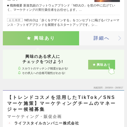
■ 職務概要 新進気鋭のフットウェアブランド「NEULO」を世の中に広げてい
く、マーケティングの実行責任者をお任せします。…
NEULOは「歩くをデザインする」をコンセプトに掲げるパフォーマ
会社概要
ンス・フットギアブランドを展開するスタートアップです。シ…
興味あり
詳細へ
興味のある求人に
チェックをつけよう!
興味あり
スカウトのマッチング精度があがる!
その求人への合格可能性がわかる!
掲載期間
26/08/04～26/08/17
【トレンドコスメを活用したTikTok／SNS
マーケ施策】マーケティングチームのマネー
ジャー候補募集
マーケティング・販促企画
ライフスタイルカンパニー株式会社