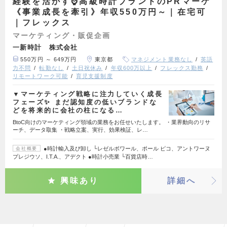
経験を活かす⌚高級時計ブランドのPRマーケ
《事業成長を牽引》年収550万円～｜在宅可
｜フレックス
マーケティング・販促企画
一新時計 株式会社
550万円 ～ 649万円
東京都
マネジメント業務なし
英語
力不問
転勤なし
土日祝休み
年収600万以上
フレックス勤務
リモートワーク可能
育児支援制度
▼マーケティング戦略に注力していく成長
フェーズ✨ まだ認知度の低いブランドな
どを将来的に会社の柱になる…
BtoC向けのマーケティング領域の業務をお任せいたします。 ・業界動向のリサ
ーチ、データ取集 ・戦略立案、実行、効果検証、レ…
●時計輸入及び卸し └レゼルボワール、ポール ピコ、アントワーヌ
会社概要
プレジウソ、I.T.A.、アデクト ●時計小売業 └百貨店時…
興味あり
詳細へ