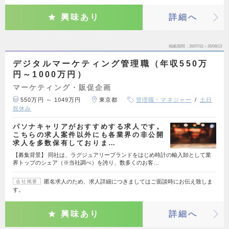
興味あり
詳細へ
掲載期間
26/07/31～26/08/13
デジタルマーケティング管理職（年収550万
円～1000万円）
マーケティング・販促企画
550万円 ～ 1049万円
東京都
管理職・マネジャー
土日
祝休み
パソナキャリアがおすすめする求人です。
こちらの求人案件以外にも各業界の非公開
求人を多数保有しておりま…
【募集背景】 同社は、ラグジュアリーブランドをはじめ時計の輸入卸として業
界トップのシェア（※当社調べ）を誇り、数多くのお客…
匿名求人のため、求人詳細につきましてはご面談時にお伝え致しま
会社概要
す。
興味あり
詳細へ