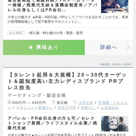
過去最高益で業績好調／PRチームリーダ
ー候補／残業代支給＆退職金制度有／アパ
レル出身もしくはPR会社…
※求人の魅力※ ●年収～600万超／PRとしてノウハウを活かすことができ、将来
の管理職候補として部下教育やマネジメントに…
・婦人服・紳士服の小売・製造・販売
会社概要
興味あり
詳細へ
掲載期間
26/08/04～26/08/17
【タレント起用＆大規模】20～30代ターゲッ
ト＆認知度高い主力レディスブランド PRプ
レス担当
マーケティング・販促企画
500万円 ～ 649万円
東京都
大手企業
管理職・マネジャ
ー
マネジメント業務なし
英語力不問
転勤なし
土日祝休み
アパレル・PR会社出身の方も可／セレク
トショップ展開／ライフスタイル企業／残
業代支給
※求人の魅力※ ●タレント起用で知名度高い人気ブランド PR担当／社を牽引す