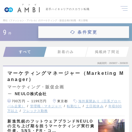
若手ハイキャリアのスカウト転職
商社（ファッション・アパレル）のマーケティング・販促企画の転職・求人情報
9
条件変更
件
すべて
新着のみ
掲載終了間近
掲載期間
26/08/07～26/08/20
マーケティングマネージャー（Marketing M
anager）
マーケティング・販促企画
NEULO株式会社
700万円 ～ 1199万円
東京都
海外展開あり（日系グロー
バル企業）
管理職・マネジャー
転勤なし
土日祝休み
年収600
万以上
フレックス勤務
新進気鋭のフットウェアブランドNEULO
の立ち上げ期を担うマーケティング実行責
任者。SNS・PR・コ…