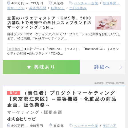
400万円 ～ 799万円
東京都
ベンチャー企業
新規事業・
新サービス
英語力不問
転勤なし
土日祝休み
全国のバラエティストア・GMS等、5000
店舗以上で発売中の自社コスメブランドの
マーケティング／SN…
自社ブランドのマーケティング／SNS(PR・プロモーション)業務をお任せいたし
ます。 特に現在、Tiktokマーケティング…
■自社ブランド「MilleFee」（コスメ）、「fractional CC」（スキン
会社概要
ケア）の展開 ■自社ブランド「TOKO…
興味あり
詳細へ
掲載期間
26/08/04～26/08/17
（責任者）プロダクトマーケティング
NEW
【東京都江東区】～美容機器・化粧品の商品
企画、販促業務～
マーケティング・販促企画
株式会社リツビ
500万円 ～ 699万円
東京都
ベンチャー企業
英語力不