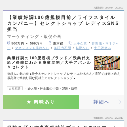
掲載期間
26/07/27～26/08/09
【業績好調100億規模目前／ライフスタイル
カンパニー】セレクトショップ レディスSNS
担当
マーケティング・販促企画
500万円 ～ 599万円
東京都
大手企業
管理職・マネジャ
ー
マネジメント業務なし
英語力不問
転勤なし
土日祝休み
業績好調の100臆規模ブランド／残業代支
給／多岐にわたる事業展開／大手アパレル
＆セレクト
※求人の魅力※ ●希少＆セレクトショップ レディスSNS求人／直近では売上過去
最高高で業績好調な同社主力セレクトショップ ●…
・婦人服・紳士服の小売・製造・販売
会社概要
興味あり
詳細へ
掲載期間
26/07/16～26/08/12