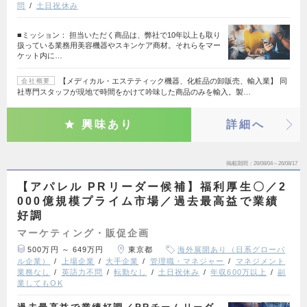
問
土日祝休み
■ミッション： 担当いただく商品は、弊社で10年以上も取り
扱っている業務用美容機器やスキンケア商材。それらをマー
ケット内に…
【メディカル・エステティック機器、化粧品の卸販売、輸入業】 同
会社概要
社専門スタッフが現地で時間をかけて吟味した商品のみを輸入。製…
興味あり
詳細へ
掲載期間
26/08/04～26/08/17
【アパレル PRリーダー候補】福利厚生〇／2
000億規模プライム市場／過去最高益で業績
好調
マーケティング・販促企画
500万円 ～ 649万円
東京都
海外展開あり（日系グローバ
ル企業）
上場企業
大手企業
管理職・マネジャー
マネジメント
業務なし
英語力不問
転勤なし
土日祝休み
年収600万以上
副
業してもOK