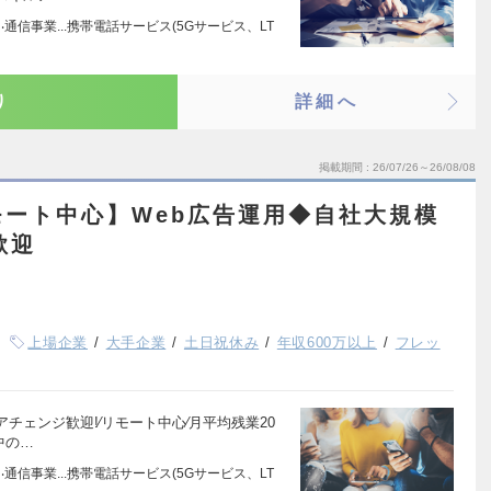
‧通信事業...携帯電話サービス(5Gサービス、LT
り
詳細へ
掲載期間
26/07/26～26/08/08
モート中心】Web広告運用◆自社大規模
歓迎
上場企業
大手企業
土日祝休み
年収600万以上
フレッ
チェンジ歓迎!∕リモート中心∕月平均残業20
中の…
‧通信事業...携帯電話サービス(5Gサービス、LT