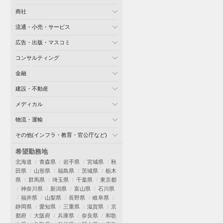
商社
流通・小売・サービス
広告・出版・マスコミ
コンサルティング
金融
建設・不動産
メディカル
物流・運輸
その他(インフラ・教育・官公庁など)
希望勤務地
北海道
青森県
岩手県
宮城県
秋
田県
山形県
福島県
茨城県
栃木
県
群馬県
埼玉県
千葉県
東京都
神奈川県
新潟県
富山県
石川県
福井県
山梨県
長野県
岐阜県
静岡県
愛知県
三重県
滋賀県
京
都府
大阪府
兵庫県
奈良県
和歌