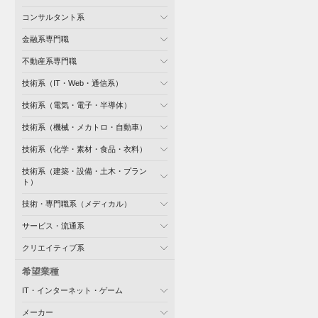
コンサルタント系
金融系専門職
不動産系専門職
技術系（IT・Web・通信系）
技術系（電気・電子・半導体）
技術系（機械・メカトロ・自動車）
技術系（化学・素材・食品・衣料）
技術系（建築・設備・土木・プラン
ト）
技術・専門職系（メディカル）
サービス・流通系
クリエイティブ系
希望業種
IT・インターネット・ゲーム
メーカー