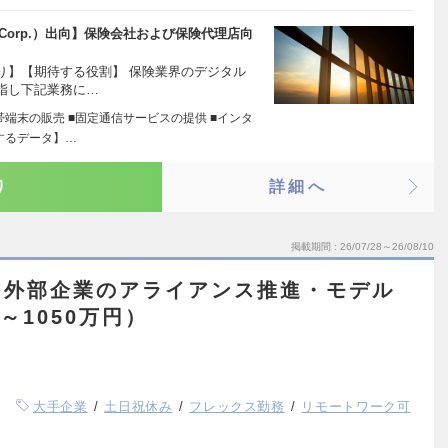
 Corp.）出向】保険会社および保険代理店向
り】【期待する役割】 保険業界のデジタル
指し下記業務に…
帯端末の販売 ■固定通信サービスの提供 ■インタ
するデータ】…
り
詳細へ
掲載期間
26/07/28～26/08/10
【外部企業のアライアンス推進・モデル
～1050万円）
大手企業
土日祝休み
フレックス勤務
リモートワーク可