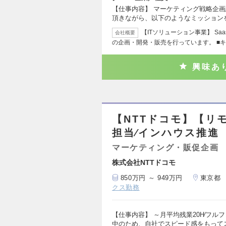
【仕事内容】 マーケティング戦略企画
頂きながら、以下のようなミッション
【ITソリューション事業】 S
会社概要
の企画・開発・販売を行っています。 ■
興味あ
【NTTドコモ】【リ
担当∕インハウス推進
マーケティング・販促企画
株式会社NTTドコモ
850万円 ～ 949万円
東京都
クス勤務
【仕事内容】 ～月平均残業20H∕フル
中のため、自社でスピード感をもって