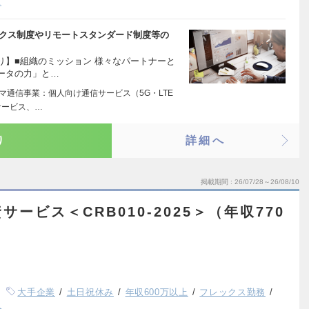
K
ックス制度やリモートスタンダード制度等の
り】■組織のミッション 様々なパートナーと
ータの力」と…
マ通信事業：個人向け通信サービス（5G・LTE
サービス、…
り
詳細へ
掲載期間
26/07/28～26/08/10
ービス＜CRB010-2025＞（年収770
大手企業
土日祝休み
年収600万以上
フレックス勤務
K