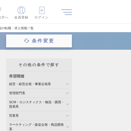
の方へ
会員登録
ログイン
画の転職・求人情報一覧
条件変更
その他の条件で探す
希望職種
経営・経営企画・事業企画系
管理部門系
SCM・ロジスティクス・物流・購買・
貿易系
営業系
マーケティング・販促企画・商品開発
系