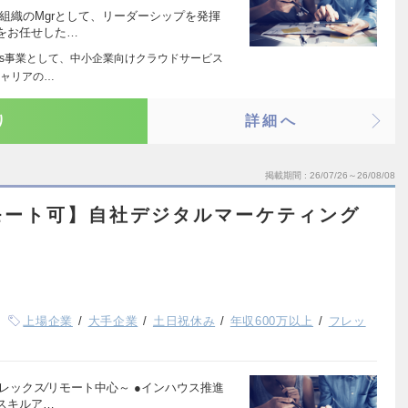
組織のMgrとして、リーダーシップを発揮
をお任せした…
aas事業として、中小企業向けクラウドサービス
キャリアの…
り
詳細へ
掲載期間
26/07/26～26/08/08
モート可】自社デジタルマーケティング
上場企業
大手企業
土日祝休み
年収600万以上
フレッ
フレックス∕リモート中心～ ●インハウス推進
スキルア…