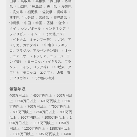
山県
鳥取県
島根県
岡山県
広島
県
山口県
徳島県
香川県
愛媛県
高知県
福岡県
佐賀県
長崎県
熊本県
大分県
宮崎県
鹿児島県
沖縄県
中国
韓国
香港
台湾
タイ
シンガポール
インドネシア
フィリピン
インド
その他アジア
（ベトナム、ミャンマー等）
北米（ア
メリカ、カナダ等）
中南米（メキシ
コ、ブラジル、アルゼンチン等）
オセ
アニア（オーストラリア、ニュージーラ
ンド等）
ヨーロッパ（イギリス、フラ
ンス、ドイツ、ロシア等）
中近東・ア
フリカ（モロッコ、エジプト、UAE、南
アフリカ等）
その他の海外
希望年収
400万円以上
450万円以上
500万円以
上
550万円以上
600万円以上
650
万円以上
700万円以上
750万円以上
800万円以上
850万円以上
900万円
以上
950万円以上
1000万円以上
1
050万円以上
1100万円以上
1150万
円以上
1200万円以上
1250万円以上
1300万円以上
1350万円以上
1400