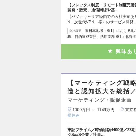
【フレックス制度・リモート制度完備】
開発・販売、通信回線や基…
【パソナキャリア経由での入社実績あり】
N、次世代VPN 等）のサービス開発
東日本地域（※1）における地
会社概要
務、目的達成業務、活用業務 ※1：北海
興味あ
【マーケティング戦略
造と認知拡大を統括／
マーケティング・販促企画
1000万円 ～ 1149万円
東京
祝休み
東証プライム／時価総額4400億／23
クSaaS企業／社員…