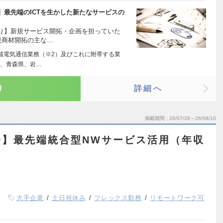
最先端のICTを生かした新たなサービスの
り】新規サービス開拓・企画を担っていた
規商材開拓の主な…
域電気通信業務（※2）及びこれに附帯する業
道、青森県、岩…
り
詳細へ
掲載期間
26/07/28～26/08/10
発】最先端統合型NWサービス活用（年収
）
大手企業
土日祝休み
フレックス勤務
リモートワーク可