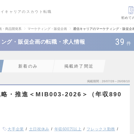
ハイキャリアのスカウト転職
初めて
画・商品開発系
マーケティング・販促企画
通信キャリアのマーケティング・販促企
39
ィング・販促企画の転職・求人情報
件
新着のみ
掲載終了間近
掲載期間
26/07/28～26/08/10
・推進＜MIB003-2026＞（年収890
大手企業
土日祝休み
年収600万以上
フレックス勤務