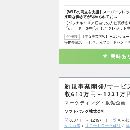
【WLBの両立を支援】スーパーフレ
柔軟な働き方が認められてお…
【パソナキャリア経由での入社実績あ
「dカード」を中心としたクレジット事
【主な事業内容】 ■コンシュー
会社概要
等携帯電話サービス、光ブロードバンド
興味あ
新規事業開発/サービ
収610万円～1231万
マーケティング・販促企画
ソフトバンク株式会社
600万円 ～ 1249万円
東京都
クス勤務
リモートワーク可能
副