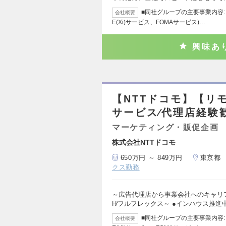
■同社グループの主要事業内容: 
会社概要
E(Xi)サービス、FOMAサービス)…
興味あ
【NTTドコモ】【リ
サービス∕代理店経験
マーケティング・販促企画
株式会社NTTドコモ
650万円 ～ 849万円
東京都
クス勤務
～広告代理店から事業会社へのキャリア
H∕フルフレックス～ ●インハウス推進
■同社グループの主要事業内容: 
会社概要