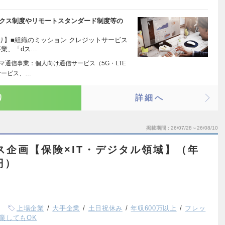
ックス制度やリモートスタンダード制度等の
り】■組織のミッション クレジットサービス
業、「dス…
マ通信事業：個人向け通信サービス（5G・LTE
サービス、…
り
詳細へ
掲載期間
26/07/28～26/08/10
ス企画【保険×IT・デジタル領域】（年
円）
上場企業
大手企業
土日祝休み
年収600万以上
フレッ
業してもOK