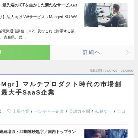
最先端のICTを生かした新たなサービスの
法人向けNWサービス（Manged SD-WA
…
域電気通信業務（※2）及びこれに附帯する業
道、青森県、岩…
り
詳細へ
掲載期間
26/07/27～26/08/09
Mgr】マルチプロダクト時代の市場創
最大手SaaS企業
都
上場企業
ベンチャー企業
英語力不問
転勤なし
土日
期連続増収・22期連続黒字／国内トップラン