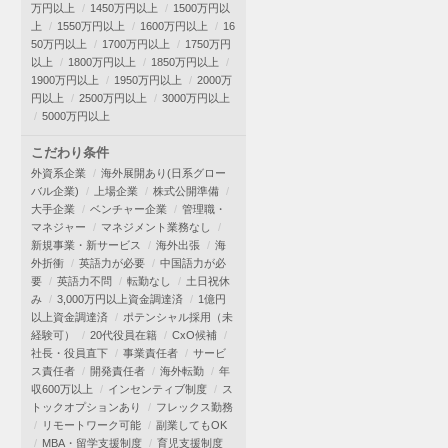
万円以上
1450万円以上
1500万円以
上
1550万円以上
1600万円以上
16
50万円以上
1700万円以上
1750万円
以上
1800万円以上
1850万円以上
1900万円以上
1950万円以上
2000万
円以上
2500万円以上
3000万円以上
5000万円以上
こだわり条件
外資系企業
海外展開あり(日系グロー
バル企業)
上場企業
株式公開準備
大手企業
ベンチャー企業
管理職・
マネジャー
マネジメント業務なし
新規事業・新サービス
海外出張
海
外折衝
英語力が必要
中国語力が必
要
英語力不問
転勤なし
土日祝休
み
3,000万円以上資金調達済
1億円
以上資金調達済
ポテンシャル採用（未
経験可）
20代役員在籍
CxO候補
社長・役員直下
事業責任者
サービ
ス責任者
開発責任者
海外転勤
年
収600万以上
インセンティブ制度
ス
トックオプションあり
フレックス勤務
リモートワーク可能
副業してもOK
MBA・留学支援制度
育児支援制度