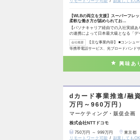
リモートワーク可能
副業してもO
【WLBの両立を支援】スーパーフレ
柔軟な働き方が認められてお…
【パソナキャリア経由での入社実績あ
の連携によって日本最大級となる「デ
【主な事業内容】 ■コンシュー
会社概要
等携帯電話サービス、光ブロードバンド
興味あ
dカード事業推進/融資サ
万円～960万円）
マーケティング・販促企画
株式会社NTTドコモ
750万円 ～ 999万円
東京都
リモートワーク可能
副業してもO