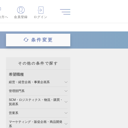
の方へ
会員登録
ログイン
条件変更
その他の条件で探す
希望職種
経営・経営企画・事業企画系
管理部門系
SCM・ロジスティクス・物流・購買・
貿易系
営業系
マーケティング・販促企画・商品開発
系