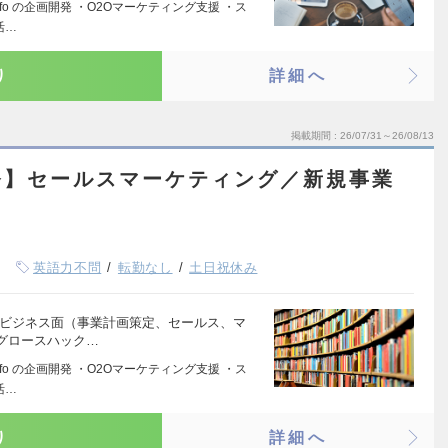
nfo の企画開発 ・O2Oマーケティング支援 ・ス
活…
り
詳細へ
掲載期間
26/07/31～26/08/13
発】セールスマーケティング／新規事業
）
英語力不問
転勤なし
土日祝休み
 ビジネス面（事業計画策定、セールス、マ
グロースハック…
nfo の企画開発 ・O2Oマーケティング支援 ・ス
活…
り
詳細へ