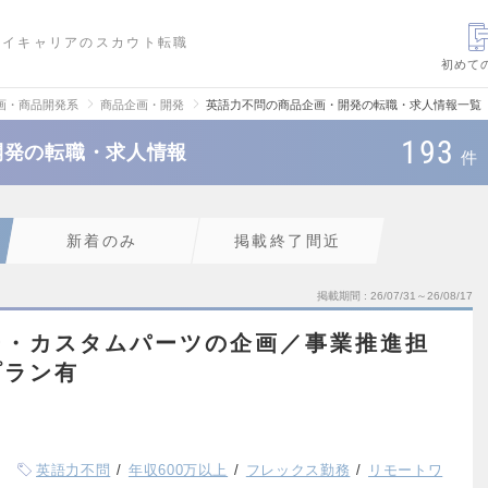
ハイキャリアのスカウト転職
初めて
画・商品開発系
商品企画・開発
英語力不問の商品企画・開発の転職・求人情報一覧
193
開発の転職・求人情報
件
新着のみ
掲載終了間近
掲載期間
26/07/31～26/08/17
ー・カスタムパーツの企画／事業推進担
プラン有
英語力不問
年収600万以上
フレックス勤務
リモートワ