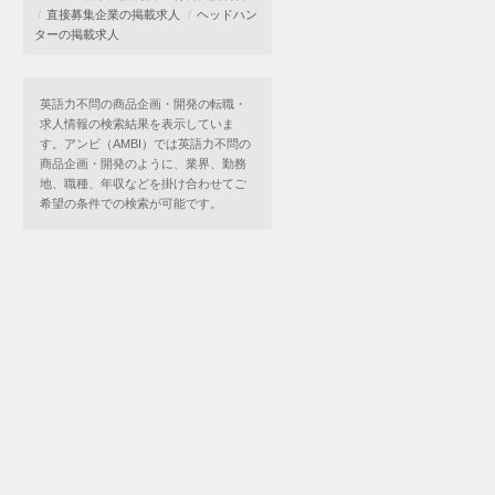
直接募集企業の掲載求人
ヘッドハン
ターの掲載求人
英語力不問の商品企画・開発の転職・
求人情報の検索結果を表示していま
す。アンビ（AMBI）では英語力不問の
商品企画・開発のように、業界、勤務
地、職種、年収などを掛け合わせてご
希望の条件での検索が可能です。