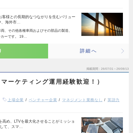
、お客様との長期的なつながりを生むバリュー
中、海外市…
車両、その他各種車両およびその部品の製造、
カーです。 19…
り
詳細へ
掲載期間
26/07/31～26/08/13
（マーケティング運用経験歓迎！）
上場企業
ベンチャー企業
マネジメント業務なし
英語力
を高め、LTVを最大化させることがミッショ
対して、スマ…