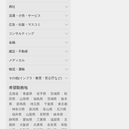
商社
流通・小売・サービス
広告・出版・マスコミ
コンサルティング
金融
建設・不動産
メディカル
物流・運輸
その他(インフラ・教育・官公庁など)
希望勤務地
北海道
青森県
岩手県
宮城県
秋
田県
山形県
福島県
茨城県
栃木
県
群馬県
埼玉県
千葉県
東京都
神奈川県
新潟県
富山県
石川県
福井県
山梨県
長野県
岐阜県
静岡県
愛知県
三重県
滋賀県
京
都府
大阪府
兵庫県
奈良県
和歌