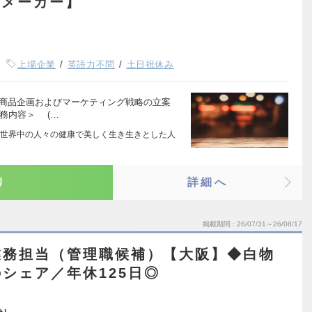
場メーカー】
上場企業
英語力不問
土日祝休み
る商品企画およびマーケティング戦略の立案
務内容＞ (…
FE～世界中の人々の健康で美しく生き生きとした人
…
り
詳細へ
掲載期間
26/07/31～26/08/17
業務担当（管理職候補）【大阪】◆白物
シェア／年休125日◎