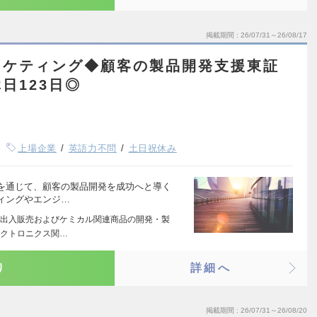
掲載期間
26/07/31～26/08/17
ーケティング◆顧客の製品開発支援東証
日123日◎
上場企業
英語力不問
土日祝休み
を通じて、顧客の製品開発を成功へと導く
ィングやエンジ…
出入販売およびケミカル関連商品の開発・製
レクトロニクス関…
り
詳細へ
掲載期間
26/07/31～26/08/20