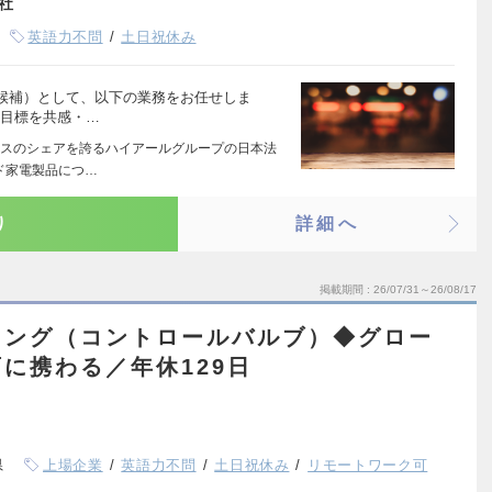
社
英語力不問
土日祝休み
候補）として、以下の業務をお任せしま
性と目標を共感・…
スのシェアを誇るハイアールグループの日本法
ド家電製品につ…
り
詳細へ
掲載期間
26/07/31～26/08/17
ィング（コントロールバルブ）◆グロー
に携わる／年休129日
県
上場企業
英語力不問
土日祝休み
リモートワーク可