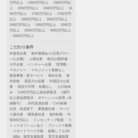
万円以上
1450万円以上
1500万円以
上
1550万円以上
1600万円以上
16
50万円以上
1700万円以上
1750万円
以上
1800万円以上
1850万円以上
1900万円以上
1950万円以上
2000万
円以上
2500万円以上
3000万円以上
5000万円以上
こだわり条件
外資系企業
海外展開あり(日系グロー
バル企業)
上場企業
株式公開準備
大手企業
ベンチャー企業
管理職・
マネジャー
マネジメント業務なし
新規事業・新サービス
海外出張
海
外折衝
英語力が必要
中国語力が必
要
英語力不問
転勤なし
土日祝休
み
3,000万円以上資金調達済
1億円
以上資金調達済
ポテンシャル採用（未
経験可）
20代役員在籍
CxO候補
社長・役員直下
事業責任者
サービ
ス責任者
開発責任者
海外転勤
年
収600万以上
インセンティブ制度
ス
トックオプションあり
フレックス勤務
リモートワーク可能
副業してもOK
MBA・留学支援制度
育児支援制度