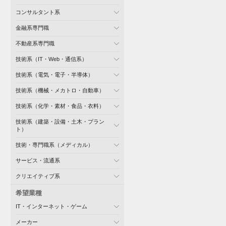
コンサルタント系
金融系専門職
不動産系専門職
技術系（IT・Web・通信系）
技術系（電気・電子・半導体）
技術系（機械・メカトロ・自動車）
技術系（化学・素材・食品・衣料）
技術系（建築・設備・土木・プラン
ト）
技術・専門職系（メディカル）
サービス・流通系
クリエイティブ系
希望業種
IT・インターネット・ゲーム
メーカー