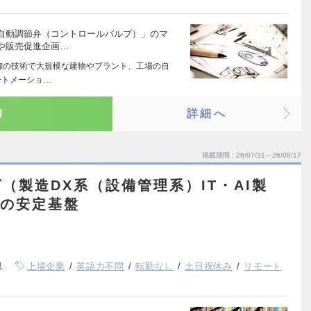
自動調節弁（コントロールバルブ）」のマ
や販売促進企画…
制御の技術で大規模な建物やプラント、工場の自
ートメーショ…
り
詳細へ
掲載期間
26/07/31～26/08/17
（製造DX系（設備管理系）IT・AI製
上の安定基盤
県
上場企業
英語力不問
転勤なし
土日祝休み
リモート