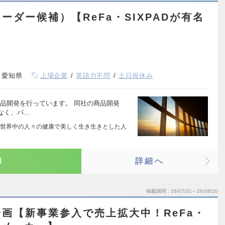
ダー候補）【ReFa・SIXPADが有名
、愛知県
上場企業
英語力不問
土日祝休み
新商品開発を行っています。 同社の商品開発
なく、パ…
FE～世界中の人々の健康で美しく生き生きとした人
…
り
詳細へ
掲載期間
26/07/31～26/08/20
画【新事業参入で売上拡大中！ReFa・