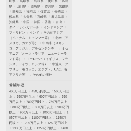
山県
鳥取県
島根県
岡山県
広島
県
山口県
徳島県
香川県
愛媛県
高知県
福岡県
佐賀県
長崎県
熊本県
大分県
宮崎県
鹿児島県
沖縄県
中国
韓国
香港
台湾
タイ
シンガポール
インドネシア
フィリピン
インド
その他アジア
（ベトナム、ミャンマー等）
北米（ア
メリカ、カナダ等）
中南米（メキシ
コ、ブラジル、アルゼンチン等）
オセ
アニア（オーストラリア、ニュージーラ
ンド等）
ヨーロッパ（イギリス、フラ
ンス、ドイツ、ロシア等）
中近東・ア
フリカ（モロッコ、エジプト、UAE、南
アフリカ等）
その他の海外
希望年収
400万円以上
450万円以上
500万円以
上
550万円以上
600万円以上
650
万円以上
700万円以上
750万円以上
800万円以上
850万円以上
900万円
以上
950万円以上
1000万円以上
1
050万円以上
1100万円以上
1150万
円以上
1200万円以上
1250万円以上
1300万円以上
1350万円以上
1400