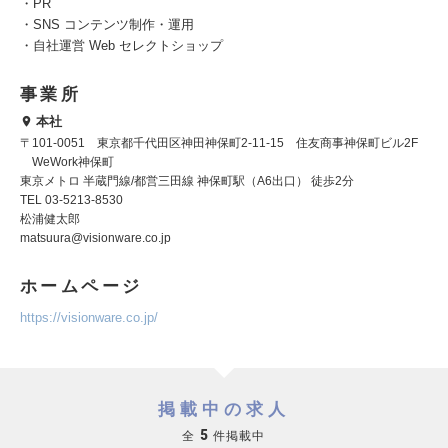
・PR
・SNS コンテンツ制作・運用
・自社運営 Web セレクトショップ
事業所
本社
〒101-0051 東京都千代田区神田神保町2-11-15 住友商事神保町ビル2F
WeWork神保町
東京メトロ 半蔵門線/都営三田線 神保町駅（A6出口） 徒歩2分
TEL 03-5213-8530
松浦健太郎
matsuura@visionware.co.jp
ホームページ
https://visionware.co.jp/
掲載中の求人
5
全
件掲載中