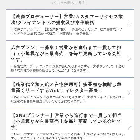
0
うち非公開求人
件
【映像プロデューサー】営業/カスタマーサクセス業
務/クライアントへの提案及び案件統括
・映像プロデューサー 【主な業務内容】 ・課題のヒアリング、提案書作成 ・ク
ライアント/広告代理店への提案 ・制作実行 ・各改善施…
広告プランナー募集！営業から進行まで一貫して担
当（小規模ながら最高売上を毎年更新している会社
です）
・広告営業・プランニング 小規模の会社ではありますが、大手クライアント含め
様々な業種のお客様を担当していただく形になります…
【残業代全額支給／在宅併用可】多業種を横断し裁
量高くリードするWebディレクター募集！
・Webディレクション 小規模の会社ではありますが、大手クライアント含め様々
な業種のお客様を担当していただく形になります。…
【SNSプランナー】営業から進行まで一貫して担当
（小規模ながら最高売上を毎年更新している会社で
す）
・SNSマーケティング全般のプランニングと提案・実施 小規模の会社ではありま
すが、大手クライアント含め様々な業種のお客様を…