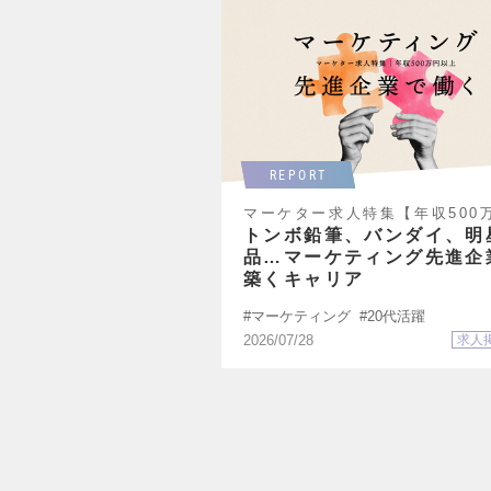
REPORT
マーケター求人特集【年収500
以上】
トンボ鉛筆、バンダイ、明
品…マーケティング先進企
築くキャリア
マーケティング
20代活躍
2026/07/28
求人