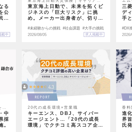
東京海上日動火災保険｜キャリア採
エム
用
なる
東京海上日動で、未来を拓くビ
三
を公
ジネスの「巨大リスク」に挑
デ
民間
め。メーカー出身者が、切り拓
手
くキャリア
ィ
未経験からの挑戦
社会課題
大手の挑戦
DX
ビで
掲載中
2026/08/05
求人掲載中
2026/
REPORT
R
を公
20代の成長環境×営業職
香料
・中
キーエンス、DBJ、サイバー
進
県採
エージェント…「20代の成長
界
施。
環境」でクチコミ高スコア企業
氏発
特集｜営業職編