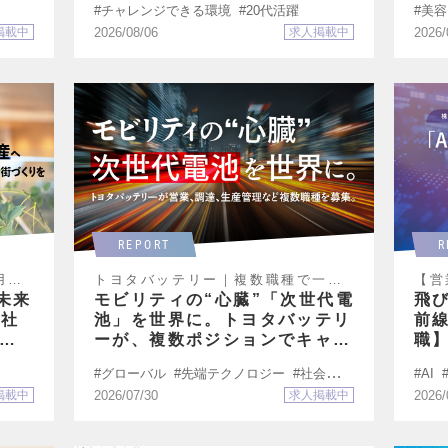
チャレンジできる環境
20代活躍
美容
掲載中
2026/08/06
求人掲載中
2026/
REPORT
R
用｜
トヨタバッテリー｜複数職種で一斉
【営
募集
同説
未来
モビリティの“心臓”「次世代電
飛び
会社
池」を世界に。トヨタバッテリ
前
での
ーが、複数ポジションでキャリ
職
ア採用を強化。
グローバル
先端テクノロジー
社会を変
AI
える
ライ
掲載中
2026/07/30
求人掲載中
2026/