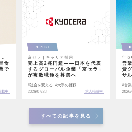
REPORT
R
万円
京セラ｜キャリア採用
年収
特集
星食
売上高2兆円超――日本を代表
営
業で
するグローバル企業「京セラ」
資
が複数職種を募集へ
サ
社会を変える
大手の挑戦
営業
掲載中
2026/07/28
求人掲載中
2026/
すべての記事を見る