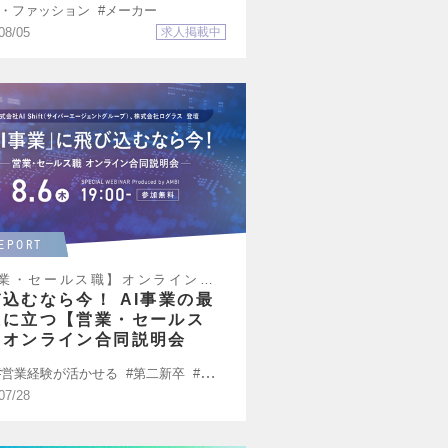
・ファッション
メーカー
08/05
求人掲載中
EPORT
業・セールス職】オンライン合
明会｜8月6日（木）19:00～
込むなら今！ AI事業の最
線に立つ【営業・セールス
】オンライン合同説明会
営業経験が活かせる
第二新卒
オン
ン説明会
07/28