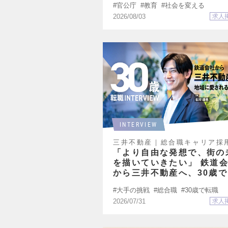
官公庁
教育
社会を変える
2026/08/03
求人
INTERVIEW
三井不動産｜総合職キャリア採
特別インタビュー
「より自由な発想で、街の
を描いていきたい」 鉄道
から三井不動産へ、30歳
キャリア選択
大手の挑戦
総合職
30歳で転職
2026/07/31
求人