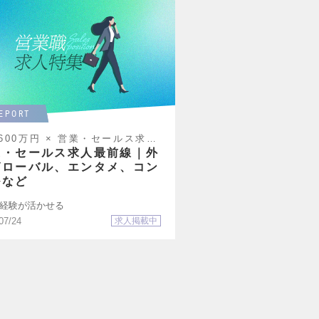
EPORT
600万円 × 営業・セールス求人
｜2026年7月版
業・セールス求人最前線｜外
グローバル、エンタメ、コン
ルなど
経験が活かせる
07/24
求人掲載中