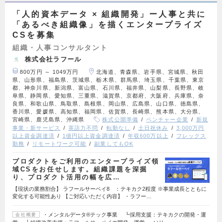
「人的資本データ × 組織開発」ー人事と共に
「あるべき組織像」を描くエンタープライズ
CSを募集
組織・人事コンサルタント
株式会社ラフール
800万円 ～ 1049万円
北海道、青森県、岩手県、宮城県、秋田
県、山形県、福島県、茨城県、栃木県、群馬県、埼玉県、千葉県、東京
都、神奈川県、新潟県、富山県、石川県、福井県、山梨県、長野県、岐
阜県、静岡県、愛知県、三重県、滋賀県、京都府、大阪府、兵庫県、奈
良県、和歌山県、鳥取県、島根県、岡山県、広島県、山口県、徳島県、
香川県、愛媛県、高知県、福岡県、佐賀県、長崎県、熊本県、大分県、
宮崎県、鹿児島県、沖縄県
株式公開準備
ベンチャー企業
新規
事業・新サービス
英語力不問
転勤なし
土日祝休み
3,000万円
以上資金調達済
1億円以上資金調達済
年収600万以上
フレックス
勤務
リモートワーク可能
副業してもOK
プロダクトをご利用のエンタープライズ領
域CSをお任せします。組織課題を深掘
り、プロダクト活用の幅を広…
【現状の業務割合】 ラフールサーベイ8 ：テキカク2程度 ※事業成長とともに
変化する可能性あり 【ご対応いただく内容】 ・ラフー…
・メンタルデータ®テック事業 ┗採用支援：テキカクの開発・運
会社概要