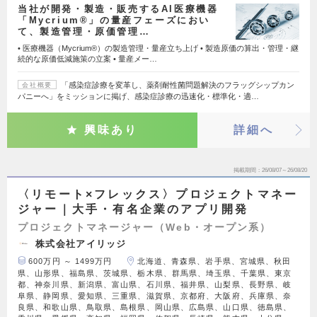
当社が開発・製造・販売するAI医療機器
「Mycrium®」の量産フェーズにおい
て、製造管理・原価管理…
• 医療機器（Mycrium®）の製造管理・量産立ち上げ • 製造原価の算出・管理・継
続的な原価低減施策の立案 • 量産メー…
「感染症診療を変革し、薬剤耐性菌問題解決のフラッグシップカン
会社概要
パニーへ」をミッションに掲げ、感染症診療の迅速化・標準化・適…
興味あり
詳細へ
掲載期間
26/08/07～26/08/20
〈リモート×フレックス〉プロジェクトマネー
ジャー｜大手・有名企業のアプリ開発
プロジェクトマネージャー（Web・オープン系）
株式会社アイリッジ
600万円 ～ 1499万円
北海道、青森県、岩手県、宮城県、秋田
県、山形県、福島県、茨城県、栃木県、群馬県、埼玉県、千葉県、東京
都、神奈川県、新潟県、富山県、石川県、福井県、山梨県、長野県、岐
阜県、静岡県、愛知県、三重県、滋賀県、京都府、大阪府、兵庫県、奈
良県、和歌山県、鳥取県、島根県、岡山県、広島県、山口県、徳島県、