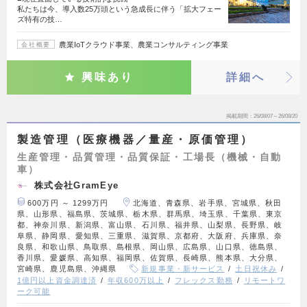
私たちは今、導入数25万頭という急成長に伴う「拡大フェー
ズ特有の技…
農業IoTクラウド事業、農業コンサルティング事業
会社概要
興味あり
詳細へ
掲載期間
26/08/07～26/08/20
製造管理（医療機器／量産・原価管理）
生産管理・品質管理・品質保証・工場長（機械・自動
車）
株式会社GramEye
600万円 ～ 1299万円
北海道、青森県、岩手県、宮城県、秋田
県、山形県、福島県、茨城県、栃木県、群馬県、埼玉県、千葉県、東京
都、神奈川県、新潟県、富山県、石川県、福井県、山梨県、長野県、岐
阜県、静岡県、愛知県、三重県、滋賀県、京都府、大阪府、兵庫県、奈
良県、和歌山県、鳥取県、島根県、岡山県、広島県、山口県、徳島県、
香川県、愛媛県、高知県、福岡県、佐賀県、長崎県、熊本県、大分県、
宮崎県、鹿児島県、沖縄県
新規事業・新サービス
土日祝休み
1億円以上資金調達済
年収600万以上
フレックス勤務
リモートワ
ーク可能