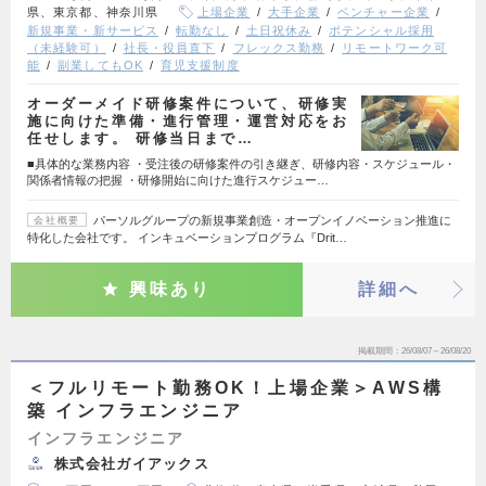
県、東京都、神奈川県
上場企業
大手企業
ベンチャー企業
新規事業・新サービス
転勤なし
土日祝休み
ポテンシャル採用
（未経験可）
社長・役員直下
フレックス勤務
リモートワーク可
能
副業してもOK
育児支援制度
オーダーメイド研修案件について、研修実
施に向けた準備・進行管理・運営対応をお
任せします。 研修当日まで…
■具体的な業務内容 ・受注後の研修案件の引き継ぎ、研修内容・スケジュール・
関係者情報の把握 ・研修開始に向けた進行スケジュー…
パーソルグループの新規事業創造・オープンイノベーション推進に
会社概要
特化した会社です。 インキュベーションプログラム『Drit…
興味あり
詳細へ
掲載期間
26/08/07～26/08/20
＜フルリモート勤務OK！上場企業＞AWS構
築 インフラエンジニア
インフラエンジニア
株式会社ガイアックス