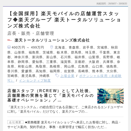
掲載期間
26/08/07～26/08/20
【全国採用】楽天モバイルの店舗運営スタッ
フ◆楽天グループ 楽天トータルソリューショ
ンズ株式会社
店長・販売・店舗管理
楽天トータルソリューションズ株式会社
400万円 ～ 499万円
北海道、青森県、岩手県、宮城県、秋田
県、山形県、福島県、茨城県、栃木県、群馬県、埼玉県、千葉県、東京
都、神奈川県、新潟県、富山県、石川県、福井県、山梨県、長野県、岐
阜県、静岡県、愛知県、三重県、滋賀県、京都府、大阪府、兵庫県、奈
良県、和歌山県、鳥取県、島根県、岡山県、広島県、山口県、徳島県、
香川県、愛媛県、高知県、福岡県、佐賀県、長崎県、熊本県、大分県、
宮崎県、鹿児島県、沖縄県
上場企業
ポテンシャル採用（未経験
可）
インセンティブ制度
店舗スタッフ（RCREW）として入社後、
店舗業務の実務を通じて「楽天モバイルの
基礎オペレーション」／…
「楽天エコシステム」の総合窓口である店舗にて、ご来店されるエンドユーザー
に対し「楽天モバイル」だけでなく、楽天グループの…
■業務概要 楽天モバイルショップへ来店したお客様に対し、商品・
会社概要
サービス案内、契約手続き、事務・在庫管理まで幅広く担当いただ…