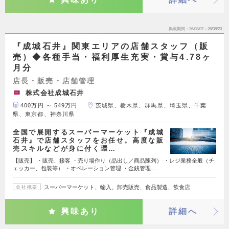
掲載期間
26/08/07～26/08/20
『成城石井』関東エリアの店舗スタッフ（販
売）◆各種手当・福利厚生充実・賞与4.78ヶ
月分
店長・販売・店舗管理
株式会社成城石井
400万円 ～ 549万円
茨城県、栃木県、群馬県、埼玉県、千葉
県、東京都、神奈川県
全国で展開するスーパーマーケット『成城
石井』で店舗スタッフをお任せ。高度な販
売スキルなどが身に付く環…
【販売】 ・販売、接客 ・売り場作り（品出し／商品陳列） ・レジ業務全般（チ
ェッカー、包装等） ・オペレーション管理 ・金銭管理…
スーパーマーケット、輸入、卸売販売、食品製造、飲食店
会社概要
興味あり
詳細へ