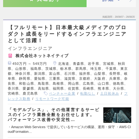
掲載期間
26/08/07～26/08/20
【フルリモート】日本最大級メディアのプロ
ダクト成長をリードするインフラエンジニア
として活躍！
インフラエンジニア
株式会社ネットネイティブ
450万円 ～ 549万円
北海道、青森県、岩手県、宮城県、秋田
県、山形県、福島県、茨城県、栃木県、群馬県、埼玉県、千葉県、東京
都、神奈川県、新潟県、富山県、石川県、福井県、山梨県、長野県、岐
阜県、静岡県、愛知県、三重県、滋賀県、京都府、大阪府、兵庫県、奈
良県、和歌山県、鳥取県、島根県、岡山県、広島県、山口県、徳島県、
香川県、愛媛県、高知県、福岡県、佐賀県、長崎県、熊本県、大分県、
宮崎県、鹿児島県
ベンチャー企業
転勤なし
土日祝休み
フ
レックス勤務
リモートワーク可能
「モデルプレス」、その他運営するサービ
スのインフラ業務全般をお任せします。
パフォーマンス改善や安定性…
・Amazon Web Services で提供しているサービスの構築、運用・保守 ・AWS Cl
oudFormation…