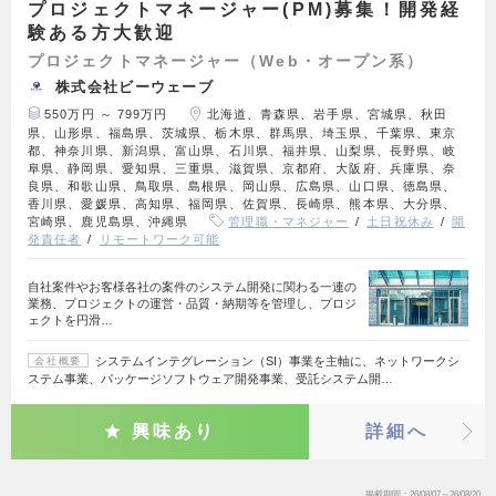
プロジェクトマネージャー(PM)募集！開発経
験ある方大歓迎
プロジェクトマネージャー（Web・オープン系）
株式会社ビーウェーブ
550万円 ～ 799万円
北海道、青森県、岩手県、宮城県、秋田
県、山形県、福島県、茨城県、栃木県、群馬県、埼玉県、千葉県、東京
都、神奈川県、新潟県、富山県、石川県、福井県、山梨県、長野県、岐
阜県、静岡県、愛知県、三重県、滋賀県、京都府、大阪府、兵庫県、奈
良県、和歌山県、鳥取県、島根県、岡山県、広島県、山口県、徳島県、
香川県、愛媛県、高知県、福岡県、佐賀県、長崎県、熊本県、大分県、
宮崎県、鹿児島県、沖縄県
管理職・マネジャー
土日祝休み
開
発責任者
リモートワーク可能
自社案件やお客様各社の案件のシステム開発に関わる一連の
業務、プロジェクトの運営・品質・納期等を管理し、プロジ
ェクトを円滑…
システムインテグレーション（SI）事業を主軸に、ネットワークシ
会社概要
ステム事業、パッケージソフトウェア開発事業、受託システム開…
興味あり
詳細へ
掲載期間
26/08/07～26/08/20