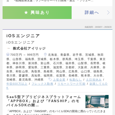
営 ┗組織改善支援：ラフールサーベイの開発・運営 ・ソリュー…
興味あり
詳細へ
掲載期間
26/08/07～26/08/20
iOSエンジニア
iOSエンジニア
株式会社アイリッジ
700万円 ～ 999万円
北海道、青森県、岩手県、宮城県、秋田
県、山形県、福島県、茨城県、栃木県、群馬県、埼玉県、千葉県、東京
都、神奈川県、新潟県、富山県、石川県、福井県、山梨県、長野県、岐
阜県、静岡県、愛知県、三重県、滋賀県、京都府、大阪府、兵庫県、奈
良県、和歌山県、鳥取県、島根県、岡山県、広島県、山口県、徳島県、
香川県、愛媛県、高知県、福岡県、佐賀県、長崎県、熊本県、大分県、
宮崎県、鹿児島県、沖縄県
上場企業
転勤なし
土日祝休み
年収600万以上
フレックス勤務
リモートワーク可能
副業してもO
K
SaaS型アプリビジネスプラットフォーム
「APPBOX」および「FANSHIP」のモ
バイルSDKの開…
「APPBOX」および「FANSHIP」のモバイルSDKの開発に携わっていただきま