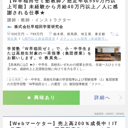
【W早稲田ゼミ塾教師／想定年収550万円以
上可能】未経験から月給40万円以上／人に感
謝される仕事★
講師・教師・インストラクター
株式会社早稲田学習研究会
500万円 ～ 799万円
栃木県、群馬県、埼玉県、東京都
上
場企業
1億円以上資金調達済
ポテンシャル採用（未経験可）
学習塾「W早稲田ゼミ」で、小・中学生ま
たは高校生対象の一斉指導（集団授業）を
お願いします。☆ 教員免…
【具体的には】 ■小・中学生、高校生いずれかの授業を担当。 生徒一人ひとりを
見つめ、成績向上と志望校合格に向けて全力を尽くし…
小・中学生、高校生対象の学習指導および受験指導 （1）集団授業
会社概要
の大型学習塾「W早稲田ゼミ」の運営 （2）個別指導教室「ファー…
興味あり
詳細へ
掲載期間
26/08/07～26/08/20
【Webマーケター】売上高200％成長中！IT