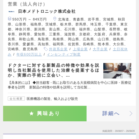
営業（法人向け）
日本メドトロニック株式会社
550万円 ～ 849万円
北海道、青森県、岩手県、宮城県、秋田
県、山形県、福島県、茨城県、栃木県、群馬県、埼玉県、千葉県、東京
都、神奈川県、新潟県、富山県、石川県、福井県、山梨県、長野県、岐
阜県、静岡県、愛知県、三重県、滋賀県、京都府、大阪府、兵庫県、奈
良県、和歌山県、鳥取県、島根県、岡山県、広島県、山口県、徳島県、
香川県、愛媛県、高知県、福岡県、佐賀県、長崎県、熊本県、大分県、
宮崎県、鹿児島県
外資系企業
上場企業
大手企業
土日祝休
み
年収600万以上
インセンティブ制度
ドクターに対する新製品の特徴や効果を説
明し当社製品を使用した治療を提案するほ
か、実際の手術に立会い、…
【具体的には】 ◆担当顧客 - 既にお取引のある大規模病院を中心に医師・医療従
事者を訪問 新製品の特徴や効果を説明して当社製…
医療機器の製造、輸入および販売
会社概要
興味あり
詳細へ
掲載期間
26/08/07～26/08/20