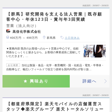
掲載期間
26/08/07～26/08/20
【群馬】研究開発を支える法人営業｜既存顧
客中心・年休123日・賞与年3回実績
営業（法人向け）
高信化学株式会社
400万円 ～ 499万円
群馬県
土日祝休み
▼業務内容 既存のお客様へのルート営業が中心です。信頼
関係をじっくりと築きながら、お客様の事業成長に貢献して
いただきます。…
当社は製薬・食品・化学・教育機関・国・化粧品・電気・半導体・
会社概要
自動車など、幅広いフィールドで役立つ資材を国内外問わず取り扱…
興味あり
詳細へ
掲載期間
26/08/07～26/08/20
【都道府県限定】楽天モバイルの店舗運営ス
タッフ◆楽天グループ 楽天トータルソリュー