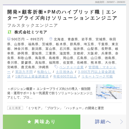
掲載期間
26/08/07～26/08/20
開発×顧客折衝×PMのハイブリッド職｜エン
タープライズ向けソリューションエンジニア
フルスタックエンジニア
株式会社ミツモア
500万円 ～ 899万円
北海道、青森県、岩手県、宮城県、秋田
県、山形県、福島県、茨城県、栃木県、群馬県、埼玉県、千葉県、東京
都、神奈川県、新潟県、富山県、石川県、福井県、山梨県、長野県、岐
阜県、静岡県、愛知県、三重県、滋賀県、京都府、大阪府、兵庫県、奈
良県、和歌山県、鳥取県、島根県、岡山県、広島県、山口県、徳島県、
香川県、愛媛県、高知県、福岡県、佐賀県、長崎県、熊本県、大分県、
宮崎県、鹿児島県、沖縄県
ベンチャー企業
管理職・マネジャ
ー
英語力不問
転勤なし
土日祝休み
3,000万円以上資金調達
済
1億円以上資金調達済
年収600万以上
リモートワーク可能
＜ポジション概要＞ エンタープライズ向けの導入・個別開
発・運用サポートを一気通貫で担うソリューションエンジニ
アとして、プロ…
「ミツモア」「プロワン」「ハッチュー」の開発と運営
会社概要
興味あり
詳細へ