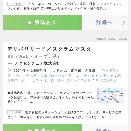
インターネットホームページの制作・企画・運営 デジタルコンテン
会社概要
ツの企画・制作・販売 広告PRコンサルティング・企画・制作業務…
興味あり
詳細へ
掲載期間
26/08/07～26/08/20
デリバリリード／スクラムマスタ
SE（Web・オープン系）
アクセンチュア株式会社
450万円 ～ 2499万円
群馬県、東京都、大阪府
外資系企
業
海外展開あり（日系グローバル企業）
上場企業
大手企業
新
規事業・新サービス
土日祝休み
フレックス勤務
育児支援制度
◆業務内容 企業におけるデジタルトランスフォーメーショ
ンを推進する。お客様の業務やビジネスモデルそのものを理
解したうえで、…
世界有数のソリューションおよびプロフェッショナルサービス企業
会社概要
として、世界をリードする企業や組織の変革を支援しています。 企…
興味あり
詳細へ