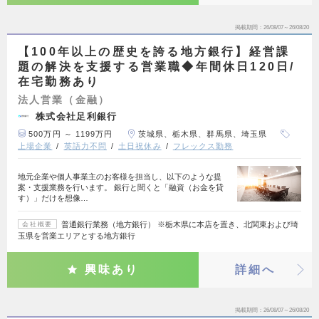
掲載期間
26/08/07～26/08/20
【100年以上の歴史を誇る地方銀行】経営課
題の解決を支援する営業職◆年間休日120日/
在宅勤務あり
法人営業（金融）
株式会社足利銀行
500万円 ～ 1199万円
茨城県、栃木県、群馬県、埼玉県
上場企業
英語力不問
土日祝休み
フレックス勤務
地元企業や個人事業主のお客様を担当し、以下のような提
案・支援業務を行います。 銀行と聞くと「融資（お金を貸
す）」だけを想像…
普通銀行業務（地方銀行） ※栃木県に本店を置き、北関東および埼
会社概要
玉県を営業エリアとする地方銀行
興味あり
詳細へ
掲載期間
26/08/07～26/08/20