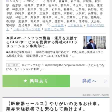
550万円 ～ 799万円
北海道、青森県、岩手県、宮城県、秋田
県、山形県、福島県、茨城県、栃木県、群馬県、埼玉県、千葉県、東京
都、神奈川県、新潟県、富山県、石川県、福井県、山梨県、長野県、岐
阜県、静岡県、愛知県、三重県、滋賀県、京都府、大阪府、兵庫県、奈
良県、和歌山県、鳥取県、島根県、岡山県、広島県、山口県、徳島県、
香川県、愛媛県、高知県、福岡県、佐賀県、長崎県、熊本県、大分県、
宮崎県、鹿児島県、沖縄県
上場企業
土日祝休み
年収600万以
上
リモートワーク可能
副業してもOK
今回AWSインフラの構築・運用を支援す
るBtoBサービスを提供する弊社のICTソ
リューション事業部に…
■具体的な業務内容： ・顧客の目的や課題に応じて、PMと協力し要件やシステ
ム構成を定義 ・構築/運用フェーズにおける実作業 ・…
ガイアックスは「Empowering the people to connect～人と人をつな
会社概要
げる」をミッションに創業し…
興味あり
詳細へ
掲載期間
26/08/07～26/08/20
【医療器セールス】やりがいのあるお仕事。
業界未経験者でも安心して働けます。