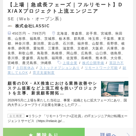
【上場｜急成長フェーズ｜フルリモート】D
X/AXプロジェクト上流エンジニア
SE（Web・オープン系）
株式会社LASSIC
450万円 ～ 799万円
北海道、青森県、岩手県、宮城県、秋田
県、山形県、福島県、茨城県、栃木県、群馬県、埼玉県、千葉県、東京
都、神奈川県、新潟県、富山県、石川県、福井県、山梨県、長野県、岐
阜県、静岡県、愛知県、三重県、滋賀県、京都府、大阪府、兵庫県、奈
良県、和歌山県、鳥取県、島根県、岡山県、広島県、山口県、徳島県、
香川県、愛媛県、高知県、福岡県、佐賀県、長崎県、熊本県、大分県、
宮崎県、鹿児島県、沖縄県
上場企業
株式公開準備
英語力不
問
土日祝休み
ストックオプションあり
リモートワーク可能
副
業してもOK
育児支援制度
顧客のDX・AX推進における業務改善やシ
ステム提案など上流工程を担いプロジェク
トを主導、新規顧客開拓…
2026年5月に上場を果たした当社は、事業・組織ともに拡大フェーズにあり、国
内大手エンタープライズ企業を対象としたITフ…
■リラシク 「リモートワーク×正社員」のITエンジニア向け転職エー
会社概要
ジェントサービス（https://relasic.jp/…
興味あり
詳細へ