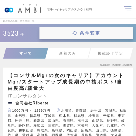
若手ハイキャリアのスカウト転職
群馬県の転職・求人情報一覧
3523
条件変更
件
すべて
新着のみ
掲載終了間近
掲載期間
26/08/07～26/08/20
【コンサルMgrの次のキャリア】アカウント
Mgr/スタートアップ成長期の中核ポスト/自
由度高/裁量大
ITコンサルタント
合同会社Riberte
1000万円 ～ 1299万円
北海道、青森県、岩手県、宮城県、秋田
県、山形県、福島県、茨城県、栃木県、群馬県、埼玉県、千葉県、東京
都、神奈川県、新潟県、富山県、石川県、福井県、山梨県、長野県、岐
阜県、静岡県、愛知県、三重県、滋賀県、京都府、大阪府、兵庫県、奈
良県、和歌山県、鳥取県、島根県、岡山県、広島県、山口県、徳島県、
香川県、愛媛県、高知県、福岡県、佐賀県、長崎県、熊本県、大分県、