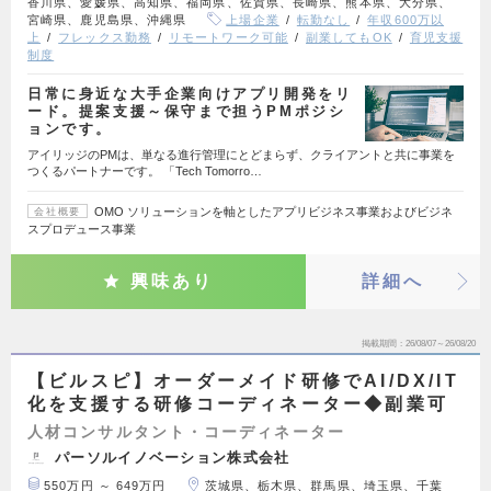
香川県、愛媛県、高知県、福岡県、佐賀県、長崎県、熊本県、大分県、
宮崎県、鹿児島県、沖縄県
上場企業
転勤なし
年収600万以
上
フレックス勤務
リモートワーク可能
副業してもOK
育児支援
制度
日常に身近な大手企業向けアプリ開発をリ
ード。提案支援～保守まで担うPMポジシ
ョンです。
アイリッジのPMは、単なる進行管理にとどまらず、クライアントと共に事業を
つくるパートナーです。 「Tech Tomorro…
OMO ソリューションを軸としたアプリビジネス事業およびビジネ
会社概要
スプロデュース事業
興味あり
詳細へ
掲載期間
26/08/07～26/08/20
【ビルスピ】オーダーメイド研修でAI/DX/IT
化を支援する研修コーディネーター◆副業可
人材コンサルタント・コーディネーター
パーソルイノベーション株式会社
550万円 ～ 649万円
茨城県、栃木県、群馬県、埼玉県、千葉