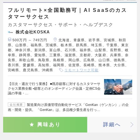
フルリモート×全国勤務可｜AI SaaSのカス
タマーサクセス
カスタマーサクセス・サポート・ヘルプデスク
株式会社KOSKA
500万円 ～ 749万円
北海道、青森県、岩手県、宮城県、秋田
県、山形県、福島県、茨城県、栃木県、群馬県、埼玉県、千葉県、東京
都、神奈川県、新潟県、富山県、石川県、福井県、山梨県、長野県、岐
阜県、静岡県、愛知県、三重県、滋賀県、京都府、大阪府、兵庫県、奈
良県、和歌山県、鳥取県、島根県、岡山県、広島県、山口県、徳島県、
香川県、愛媛県、高知県、福岡県、佐賀県、長崎県、熊本県、大分県、
宮崎県、鹿児島県、沖縄県
リモートワーク可能
【日次・週次で行う業務】 ■既存顧客に対するカスタマーサ
クセス業務全般 •顧客とのオンボーディング会議・定例CS会
議の準備・…
製造業向け原価管理自動化サービス「GenKan（ゲンカン）」の企
会社概要
画・開発・提供。 「GenKan」は、多品種少量生産を行っ…
興味あり
詳細へ