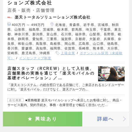
ションズ株式会社
店長・販売・店舗管理
楽天トータルソリューションズ株式会社
400万円 ～ 499万円
北海道、青森県、岩手県、宮城県、秋田
県、山形県、福島県、茨城県、栃木県、群馬県、埼玉県、千葉県、東京
都、神奈川県、新潟県、富山県、石川県、福井県、山梨県、長野県、岐
阜県、静岡県、愛知県、三重県、滋賀県、京都府、大阪府、兵庫県、奈
良県、和歌山県、鳥取県、島根県、岡山県、広島県、山口県、徳島県、
香川県、愛媛県、高知県、福岡県、佐賀県、長崎県、熊本県、大分県、
宮崎県、鹿児島県、沖縄県
上場企業
ポテンシャル採用（未経験
可）
インセンティブ制度
店舗スタッフ（RCREW）として入社後、
店舗業務の実務を通じて「楽天モバイルの
基礎オペレーション」／…
「楽天エコシステム」の総合窓口である店舗にて、ご来店されるエンドユーザー
に対し「楽天モバイル」だけでなく、楽天グループの…
■業務概要 楽天モバイルショップへ来店したお客様に対し、商品・
会社概要
サービス案内、契約手続き、事務・在庫管理まで幅広く担当いただ…
興味あり
詳細へ