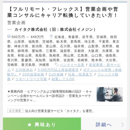
【フルリモート・フレックス】営業企画や営
業コンサルにキャリア転換していきたい方！
営業企画
カイタク株式会社（旧：株式会社イメジン）
500万円 ～ 649万円
北海道、青森県、岩手県、宮城県、秋田
県、山形県、福島県、茨城県、栃木県、群馬県、埼玉県、千葉県、東京
都、神奈川県、新潟県、富山県、石川県、福井県、山梨県、長野県、岐
阜県、静岡県、愛知県、三重県、滋賀県、京都府、大阪府、兵庫県、奈
良県、和歌山県、鳥取県、島根県、岡山県、広島県、山口県、徳島県、
香川県、愛媛県、高知県、福岡県、佐賀県、長崎県、熊本県、大分県、
宮崎県、鹿児島県、沖縄県
ベンチャー企業
新規事業・新サービ
ス
土日祝休み
3,000万円以上資金調達済
ポテンシャル採用（未経
験可）
20代役員在籍
CxO候補
社長・役員直下
フレックス勤
務
リモートワーク可能
副業してもOK
▼業務内容 ・ヒアリングおよび顧客開拓戦略の設計 ・キャ
ンペーン企画やセールスレター訴求設計 ・営業先ターゲテ
ィングや営業チャ…
法人向け営業支援サービス「カイタク」を運営。
会社概要
興味あり
詳細へ