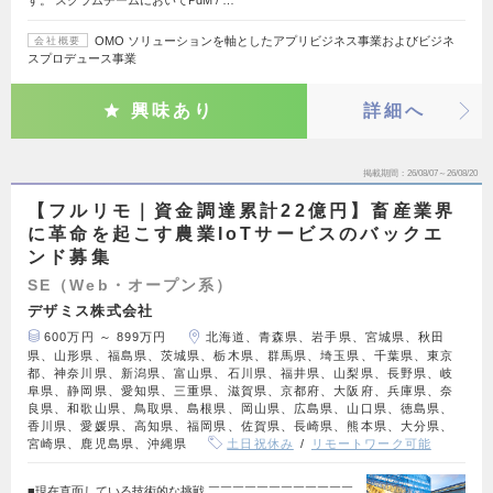
す。 スクラムチームにおいてPdM / …
OMO ソリューションを軸としたアプリビジネス事業およびビジネ
会社概要
スプロデュース事業
興味あり
詳細へ
掲載期間
26/08/07～26/08/20
【フルリモ｜資金調達累計22億円】畜産業界
に革命を起こす農業IoTサービスのバックエ
ンド募集
SE（Web・オープン系）
デザミス株式会社
600万円 ～ 899万円
北海道、青森県、岩手県、宮城県、秋田
県、山形県、福島県、茨城県、栃木県、群馬県、埼玉県、千葉県、東京
都、神奈川県、新潟県、富山県、石川県、福井県、山梨県、長野県、岐
阜県、静岡県、愛知県、三重県、滋賀県、京都府、大阪府、兵庫県、奈
良県、和歌山県、鳥取県、島根県、岡山県、広島県、山口県、徳島県、
香川県、愛媛県、高知県、福岡県、佐賀県、長崎県、熊本県、大分県、
宮崎県、鹿児島県、沖縄県
土日祝休み
リモートワーク可能
■現在直面している技術的な挑戦 ￣￣￣￣￣￣￣￣￣￣￣￣