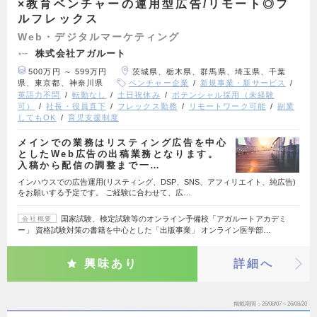
×教育ベンチャーの運用型広告/リモート◎フ
ルフレックス
Web・デジタルマーケティング
株式会社アガルート
500万円 ～ 599万円
茨城県、栃木県、群馬県、埼玉県、千葉
県、東京都、神奈川県
ベンチャー企業
新規事業・新サービス
英語力不問
転勤なし
土日祝休み
ポテンシャル採用（未経験
可）
社長・役員直下
フレックス勤務
リモートワーク可能
副業
してもOK
育児支援制度
メインでの業務はリスティング広告を中心
としたWeb広告の出稿業務となります。
入稿から配信の調整まで一…
インハウスでの広告運用(リスティング、DSP、SNS、アフィリエイト、純広告)
をお願いする予定です。 ご経験に合わせて、広…
国家試験、検定試験等のオンライン予備校「アガルートアカデミ
会社概要
ー」 資格試験対策の書籍を中心とした「出版事業」 オンライン医学部…
興味あり
詳細へ
掲載期間
26/08/07～26/08/20