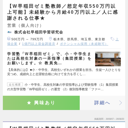
【W早稲田ゼミ塾教師／想定年収550万円以
上可能】未経験から月給40万円以上／人に感
謝される仕事★
営業（個人向け）
株式会社早稲田学習研究会
500万円 ～ 799万円
栃木県、群馬県、埼玉県、東京都
上
場企業
1億円以上資金調達済
ポテンシャル採用（未経験可）
学習塾「W早稲田ゼミ」で、小・中学生ま
たは高校生対象の一斉指導（集団授業）を
お願いします。☆ 教員免…
【具体的には】 ■小・中学生、高校生いずれかの授業を担当。 生徒一人ひとりを
見つめ、成績向上と志望校合格に向けて全力を尽くし…
小・中学生、高校生対象の学習指導および受験指導 （1）集団授業
会社概要
の大型学習塾「W早稲田ゼミ」の運営 （2）個別指導教室「ファー…
興味あり
詳細へ
掲載期間
26/08/07～26/08/20