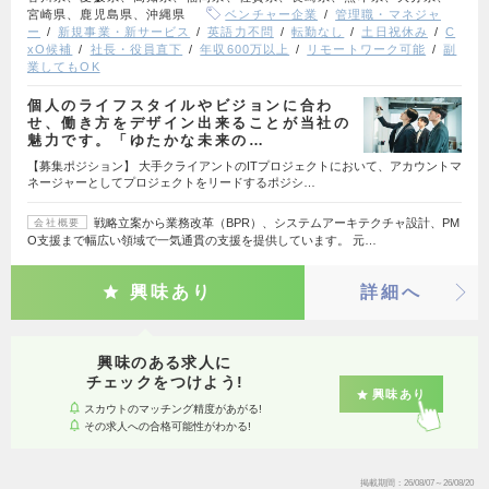
宮崎県、鹿児島県、沖縄県
ベンチャー企業
管理職・マネジャ
ー
新規事業・新サービス
英語力不問
転勤なし
土日祝休み
C
xO候補
社長・役員直下
年収600万以上
リモートワーク可能
副
業してもOK
個人のライフスタイルやビジョンに合わ
せ、働き方をデザイン出来ることが当社の
魅力です。「ゆたかな未来の…
【募集ポジション】 大手クライアントのITプロジェクトにおいて、アカウントマ
ネージャーとしてプロジェクトをリードするポジシ…
戦略立案から業務改革（BPR）、システムアーキテクチャ設計、PM
会社概要
O支援まで幅広い領域で一気通貫の支援を提供しています。 元…
興味あり
詳細へ
興味のある求人に
チェックをつけよう!
興味あり
スカウトのマッチング精度があがる!
その求人への合格可能性がわかる!
掲載期間
26/08/07～26/08/20