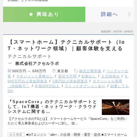
興味あり
詳細へ
掲載期間
26/07/28～26/08/10
【スマートホーム】テクニカルサポート（Io
T・ネットワーク領域）｜顧客体験を支える
テクニカルサポート
株式会社アクセルラボ
500万円 ～ 649万円
東京都
株式公開準備
ベンチャー企
業
マネジメント業務なし
英語力不問
転勤なし
土日祝休み
3,
000万円以上資金調達済
1億円以上資金調達済
ポテンシャル採用
（未経験可）
年収600万以上
ストックオプションあり
副業しても
OK
『SpaceCore』のテクニカルサポートと
して、IoT機器・ネットワーク・クラウド
システムに関する…
【アクセルラボのTSとは】 スマートホームサービス『SpaceCore』をご利用い
ただく導入事業者およびユーザーに対し、技…
■IoTエンジン「alie+」の企画・開発・運営・提供 ■スマートホーム
会社概要