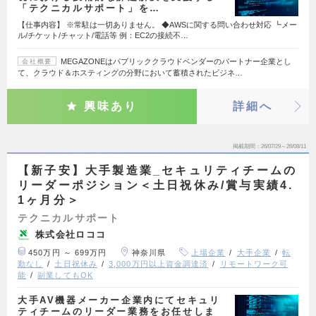
「テクニカルサポート」を…
【仕事内容】 ※常駐は一切ありません。 ◆AWSに関する問い合わせ対応 ┗メー
ル/チケット/チャット/電話等 例：EC2の接続不…
MEGAZONEはパブリッククラウドベンダーのパートナー企業とし
会社概要
て、クラウド＆ホスティングの分野において蓄積されたビジネ…
興味あり
詳細へ
掲載期間
26/07/29～26/08/11
【新子安】大手製造業_セキュリティチームの
リーダーポジション＜土日祝休み/賞与実績4.
1ヶ月分＞
テクニカルサポート
株式会社ロココ
450万円 ～ 699万円
神奈川県
上場企業
大手企業
転
勤なし
土日祝休み
3,000万円以上資金調達済
リモートワーク可
能
副業してもOK
大手AV機器メーカー企業内にてセキュリ
ティチームのリーダー業務をお任せしま