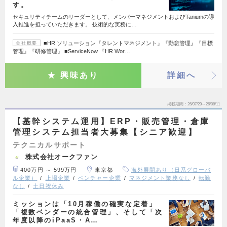
す。
セキュリティチームのリーダーとして、メンバーマネジメントおよびTaniumの導
入推進を担っていただきます。 技術的な実務に…
■HR ソリューション『タレントマネジメント』『勤怠管理』『目標
会社概要
管理』『研修管理』 ■ServiceNow 『HR Wor…
興味あり
詳細へ
掲載期間
26/07/29～26/08/11
【基幹システム運用】ERP・販売管理・倉庫
管理システム担当者大募集【シニア歓迎】
テクニカルサポート
株式会社オークファン
400万円 ～ 599万円
東京都
海外展開あり（日系グローバ
ル企業）
上場企業
ベンチャー企業
マネジメント業務なし
転勤
なし
土日祝休み
ミッションは「10月稼働の確実な定着」
「複数ベンダーの統合管理」、そして「次
年度以降のiPaaS・A…