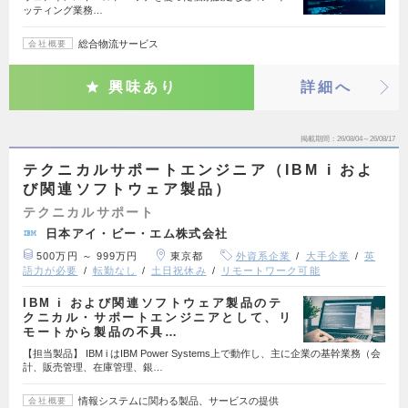
ッティング業務…
総合物流サービス
会社概要
興味あり
詳細へ
掲載期間
26/08/04～26/08/17
テクニカルサポートエンジニア（IBM i およ
び関連ソフトウェア製品）
テクニカルサポート
日本アイ・ビー・エム株式会社
500万円 ～ 999万円
東京都
外資系企業
大手企業
英
語力が必要
転勤なし
土日祝休み
リモートワーク可能
IBM i および関連ソフトウェア製品のテ
クニカル・サポートエンジニアとして、リ
モートから製品の不具…
【担当製品】 IBM i はIBM Power Systems上で動作し、主に企業の基幹業務（会
計、販売管理、在庫管理、銀…
情報システムに関わる製品、サービスの提供
会社概要