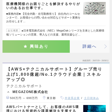
医療機関様のお困りごとを解決するやりが
いのあるお仕事です。
■業務内容■ 【完全内勤・在宅勤務有り】 自社内のコールセ
ンターで、お客様からの問い合わせ対応などサポート業務を
お任せします…
●日本電気株式会社（NEC）MegaOakシリーズを主体とした医療情
会社概要
報ソリューションの営業、導入などの支援、運用支援など…
興味あり
詳細へ
掲載期間
26/07/29～26/08/11
【AWS×テクニカルサポート】グループ売り
上げ1,800億超/No.1クラウド企業｜スキル
アップ◎
テクニカルサポート
MEGAZONE株式会社
500万円 ～ 699万円
東京都
外資系企業
土日祝休み
AWSパートナーとして、お客様のAWS環
境における技術的な課題解決を支援する