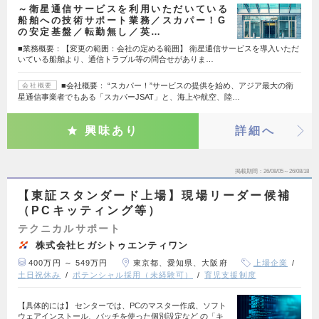
～衛星通信サービスを利用いただいている
船舶への技術サポート業務／スカパー！G
の安定基盤／転勤無し／英…
■業務概要：【変更の範囲：会社の定める範囲】 衛星通信サービスを導入いただ
いている船舶より、通信トラブル等の問合せがありま…
■会社概要： “スカパー！”サービスの提供を始め、アジア最大の衛
会社概要
星通信事業者でもある「スカパーJSAT」と、海上や航空、陸…
興味あり
詳細へ
掲載期間
26/08/05～26/08/18
【東証スタンダード上場】現場リーダー候補
（PCキッティング等）
テクニカルサポート
株式会社ヒガシトゥエンティワン
400万円 ～ 549万円
東京都、愛知県、大阪府
上場企業
土日祝休み
ポテンシャル採用（未経験可）
育児支援制度
【具体的には】 センターでは、PCのマスター作成、ソフト
ウェアインストール、バッチを使った個別設定など の「キ