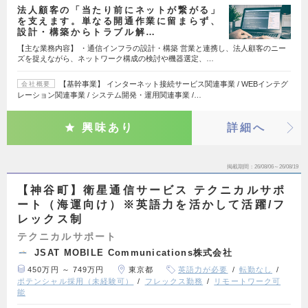
法人顧客の「当たり前にネットが繋がる」
を支えます。単なる開通作業に留まらず、
設計・構築からトラブル解…
【主な業務内容】 ・通信インフラの設計・構築 営業と連携し、法人顧客のニー
ズを捉えながら、ネットワーク構成の検討や機器選定、…
【基幹事業】 インターネット接続サービス関連事業 / WEBインテグ
会社概要
レーション関連事業 / システム開発・運用関連事業 /…
興味あり
詳細へ
掲載期間
26/08/06～26/08/19
【神谷町】衛星通信サービス テクニカルサポ
ート（海運向け）※英語力を活かして活躍/フ
レックス制
テクニカルサポート
JSAT MOBILE Communications株式会社
450万円 ～ 749万円
東京都
英語力が必要
転勤なし
ポテンシャル採用（未経験可）
フレックス勤務
リモートワーク可
能