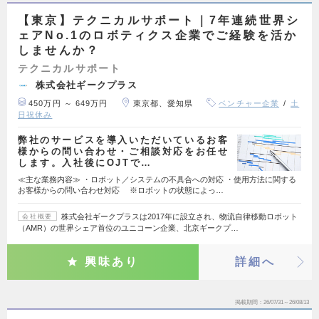
【東京】テクニカルサポート｜7年連続世界シ
ェアNo.1のロボティクス企業でご経験を活か
しませんか？
テクニカルサポート
株式会社ギークプラス
450万円 ～ 649万円
東京都、愛知県
ベンチャー企業
土
日祝休み
弊社のサービスを導入いただいているお客
様からの問い合わせ・ご相談対応をお任せ
します。入社後にOJTで…
≪主な業務内容≫ ・ロボット／システムの不具合への対応 ・使用方法に関する
お客様からの問い合わせ対応 ※ロボットの状態によっ…
株式会社ギークプラスは2017年に設立され、物流自律移動ロボット
会社概要
（AMR）の世界シェア首位のユニコーン企業、北京ギークプ…
興味あり
詳細へ
掲載期間
26/07/31～26/08/13