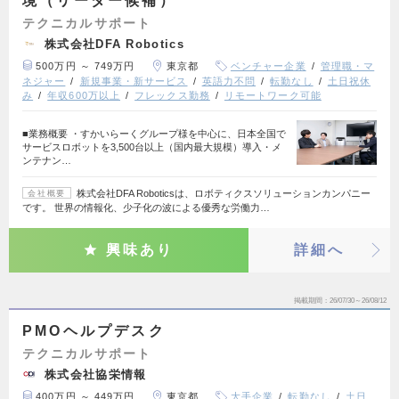
境（リーダー候補）
テクニカルサポート
株式会社DFA Robotics
500万円 ～ 749万円
東京都
ベンチャー企業
管理職・マ
ネジャー
新規事業・新サービス
英語力不問
転勤なし
土日祝休
み
年収600万以上
フレックス勤務
リモートワーク可能
■業務概要 ・すかいらーくグループ様を中心に、日本全国で
サービスロボットを3,500台以上（国内最大規模）導入・メ
ンテナン…
株式会社DFA Roboticsは、ロボティクスソリューションカンパニー
会社概要
です。 世界の情報化、少子化の波による優秀な労働力…
興味あり
詳細へ
掲載期間
26/07/30～26/08/12
PMOヘルプデスク
テクニカルサポート
株式会社協栄情報
400万円 ～ 449万円
東京都
大手企業
転勤なし
土日