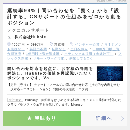
掲載期間
26/07/17～26/08/16
継続率99%｜問い合わせを「捌く」から「設
計する」CSサポートの仕組みをゼロから創る
ポジション
テクニカルサポート
株式会社Hubble
400万円 ～ 599万円
東京都
ベンチャー企業
マネジメン
ト業務なし
英語力不問
転勤なし
土日祝休み
3,000万円以上資
金調達済
1億円以上資金調達済
ポテンシャル採用（未経験可）
フ
レックス勤務
リモートワーク可能
副業してもOK
問い合わせ対応を起点に、お客様の課題を
解決し、Hubbleの価値を再認識いただく
ポジションです。Vo…
【定常（守り）】 チャット・メールでの問い合わせ対応（技術的な内容を含む
一次対応～エスカレーション） 問題の再現確認・ログ調…
Hubbleは、契約書をはじめとする法務ドキュメント業務に特化した
会社概要
クラウド型ソフトウェアを提供しています。Microso…
興味あり
詳細へ