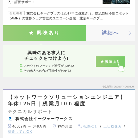
入・評価サポート…
株式会社ギークプラスは2017年に設立され、物流自律移動ロボット
会社概要
（AMR）の世界シェア首位のユニコーン企業、北京ギークプ…
興味あり
詳細へ
興味のある求人に
チェックをつけよう!
興味あり
スカウトのマッチング精度があがる!
その求人への合格可能性がわかる!
掲載期間
26/08/07～26/08/20
【ネットワークソリューションエンジニア】
年休125日｜残業月10ｈ程度
テクニカルサポート
株式会社イージェーワークス
400万円 ～ 649万円
神奈川県
転勤なし
土日祝休み
副業してもOK