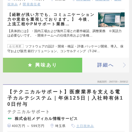
祝休み
開発責任者
【経験が浅い方でも、コミュニケーション
力や意欲を重視しております。】 今後、
上流工程やPMサポート業務…
【具体的には】 ・国内工場および海外工場との要件確認、調整業務 ※英語力
は必要ないです。 ・開発チームへの仕様共有および各種…
ソフトウェアの設計・開発・検証・評価 パッケージ開発、導入、保
会社概要
守および販売 銀行ソリューション、コンサルティング（T-24/…
興味あり
詳細へ
掲載期間
26/07/30～26/08/12
【テクニカルサポート】医療業界を支える電
子カルテシステム｜年休125日｜入社時有休1
0日付与
テクニカルサポート
株式会社メディカル情報サービス
400万円 ～ 599万円
埼玉県
土日祝休み