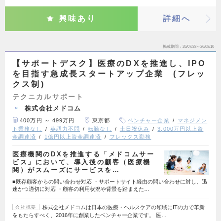
興味あり
詳細へ
掲載期間
26/07/28～26/08/10
【サポートデスク】医療のDXを推進し、IPO
を目指す急成長スタートアップ企業 (フレッ
クス制)
テクニカルサポート
株式会社メドコム
400万円 ～ 499万円
東京都
ベンチャー企業
マネジメン
ト業務なし
英語力不問
転勤なし
土日祝休み
3,000万円以上資
金調達済
1億円以上資金調達済
フレックス勤務
医療機関のDXを推進する「メドコムサー
ビス」において、導入後の顧客（医療機
関）がスムーズにサービスを…
■既存顧客からの問い合わせ対応 ・サポートサイト経由の問い合わせに対し、迅
速かつ適切に対応 ・顧客の利用状況や背景を踏まえた…
株式会社メドコムは日本の医療・ヘルスケアの領域にITの力で革新
会社概要
をもたらすべく、2016年に創業したベンチャー企業です。 医…