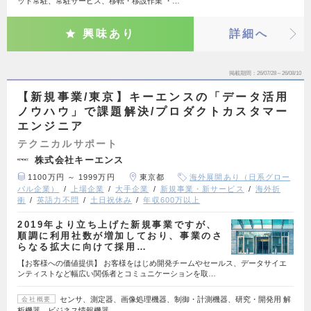
ット常駐、常駐サービス、移転・移設作業 ・…
興味あり
詳細へ
掲載期間
26/07/28～26/08/10
【新規事業/東京】キーエンスの「データ活用
ノウハウ」で課題解決/プロダクトカスタマー
エンジニア
テクニカルサポート
株式会社キーエンス
1100万円 ～ 1999万円
東京都
海外展開あり（日系グロー
バル企業）
上場企業
大手企業
新規事業・新サービス
海外折
衝
英語力不問
土日祝休み
年収600万以上
2019年より立ち上げた新規事業ですが、
順調に利用社数が増加しており、事業のさ
らなる拡大に向けて採用…
【お客様への価値提供】 お客様をはじめ開発チームやセールス、データサイエ
ンティストなど幅広い関係者とコミュニケーションを取…
センサ、測定器、画像処理機器、制御・計測機器、研究・開発用 解
会社概要
析機器、ビジネス情報機器