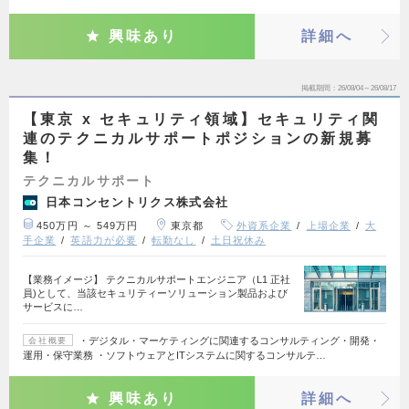
興味あり
詳細へ
掲載期間
26/08/04～26/08/17
【東京 x セキュリティ領域】セキュリティ関
連のテクニカルサポートポジションの新規募
集！
テクニカルサポート
日本コンセントリクス株式会社
450万円 ～ 549万円
東京都
外資系企業
上場企業
大
手企業
英語力が必要
転勤なし
土日祝休み
【業務イメージ】 テクニカルサポートエンジニア（L1 正社
員)として、当該セキュリティーソリューション製品および
サービスに…
・デジタル・マーケティングに関連するコンサルティング・開発・
会社概要
運用・保守業務 ・ソフトウェアとITシステムに関するコンサルテ…
興味あり
詳細へ