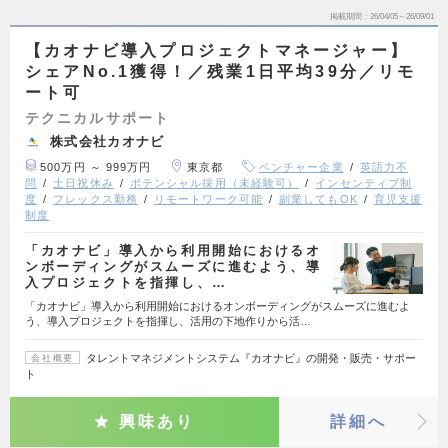
掲載期間
26/04/05～26/09/01
【カオナビ導入プロジェクトマネージャー】
シェアNo.1獲得！／残業1日平均39分／リモ
ート可
テクニカルサポート
株式会社カオナビ
500万円 ～ 999万円
東京都
ベンチャー企業
英語力不
問
土日祝休み
ポテンシャル採用（未経験可）
インセンティブ制
度
フレックス勤務
リモートワーク可能
副業してもOK
育児支援
制度
「カオナビ」導入から利用開始におけるオ
ンボーディングがスムーズに進むよう、導
入プロジェクトを指揮し、…
「カオナビ」導入から利用開始におけるオンボーディングがスムーズに進むよ
う、導入プロジェクトを指揮し、活用の下地作りから活…
タレントマネジメントシステム『カオナビ』の開発・販売・サポー
会社概要
ト
興味あり
詳細へ