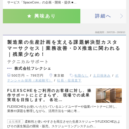
サービス「SpaceCore」の企画・開発・提供 ■…
興味あり
詳細へ
掲載期間
26/07/28～26/08/10
製造業の生産計画を支える課題解決型カスタ
マーサクセス｜業務改善・DX推進に関われる
｜残業少なめ！
テクニカルサポート
株式会社フレクシェ
500万円 ～ 799万円
東京都
転勤なし
土日祝休み
ポ
テンシャル採用（未経験可）
社長・役員直下
FLEXSCHEをご利用のお客様に対し、操
作サポートにとどまらず、 現場での成果
実現を目指します。 各社…
FLEXSCHEをお使いいただいているエンドユーザーや協業パートナーに対し、
業務や課題を整理しながら、活用方法を一緒に考…
柔軟性と使いやすさを両立させた生産スケジューラFLEXSCHEおよ
会社概要
びその派生製品の開発・販売。スケジューリングシステムの…