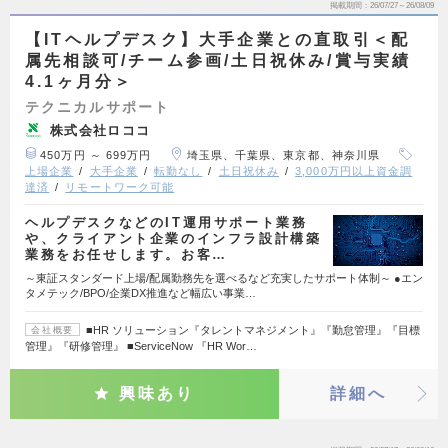
掲載期間
26/07/27～26/08/09
【ITヘルプデスク】大手企業との直取引＜配
属先相談可/チーム参画/土日祝休み/賞与実績
4.1ヶ月分＞
テクニカルサポート
株式会社ロココ
450万円 ～ 699万円
埼玉県、千葉県、東京都、神奈川県
上場企業
大手企業
転勤なし
土日祝休み
3,000万円以上資金調
達済
リモートワーク可能
ヘルプデスクなどのIT運用サポート業務
や、クライアント企業のインフラ設計構築
業務をお任せします。お客…
～東証スタンダード上場/配属勤務先を選べるなど充実したサポート体制～ ●エン
タメテック/BPO/企業DX推進など幅広い事業…
■HR ソリューション『タレントマネジメント』『勤怠管理』『目標
会社概要
管理』『研修管理』 ■ServiceNow 『HR Wor…
興味あり
詳細へ