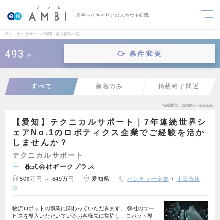
若手ハイキャリアのスカウト転職
テクニカルサポートの転職・求人情報一覧
493
条件変更
件
すべて
新着のみ
掲載終了間近
掲載期間
26/08/07～26/08/20
【愛知】テクニカルサポート｜7年連続世界シ
ェアNo.1のロボティクス企業でご経験を活か
しませんか？
テクニカルサポート
株式会社ギークプラス
500万円 ～ 649万円
愛知県
ベンチャー企業
土日祝休
み
物流ロボットの事業に関わっていただきます。 弊社のサー
ビスを導入いただいているお客様先に常駐し、ロボット導