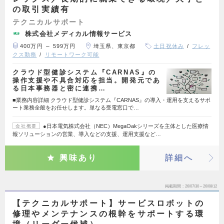
の取引実績有
テクニカルサポート
株式会社メディカル情報サービス
400万円 ～ 599万円
埼玉県、東京都
土日祝休み
フレッ
クス勤務
リモートワーク可能
クラウド型健診システム『CARNAS』の
操作支援や不具合対応を担当。開発元であ
る日本事務器と密に連携…
■業務内容詳細 クラウド型健診システム『CARNAS』の導入・運用を支えるサポ
ート業務全般をお任せします。単なる受電窓口で…
●日本電気株式会社（NEC）MegaOakシリーズを主体とした医療情
会社概要
報ソリューションの営業、導入などの支援、運用支援など…
興味あり
詳細へ
掲載期間
26/07/30～26/08/12
【テクニカルサポート】サービスロボットの
修理やメンテナンスの根幹をサポートする環