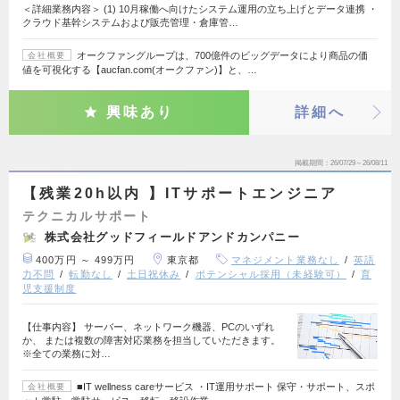
＜詳細業務内容＞ (1) 10月稼働へ向けたシステム運用の立ち上げとデータ連携 ・
クラウド基幹システムおよび販売管理・倉庫管…
オークファングループは、700億件のビッグデータにより商品の価
会社概要
値を可視化する【aucfan.com(オークファン)】と、…
興味あり
詳細へ
掲載期間
26/07/29～26/08/11
【残業20h以内 】ITサポートエンジニア
テクニカルサポート
株式会社グッドフィールドアンドカンパニー
400万円 ～ 499万円
東京都
マネジメント業務なし
英語
力不問
転勤なし
土日祝休み
ポテンシャル採用（未経験可）
育
児支援制度
【仕事内容】 サーバー、ネットワーク機器、PCのいずれ
か、 または複数の障害対応業務を担当していただきます。
※全ての業務に対…
■IT wellness careサービス ・IT運用サポート 保守・サポート、スポ
会社概要