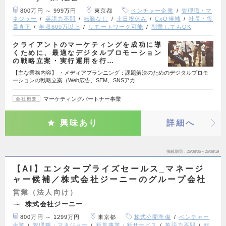
800万円 ～ 999万円
東京都
ベンチャー企業
管理職・マ
ネジャー
英語力不問
転勤なし
土日祝休み
CxO候補
社長・役
員直下
年収600万以上
リモートワーク可能
副業してもOK
クライアントのマーケティングを成功に導
くために、最適なデジタルプロモーション
の戦略立案・実行運用を行…
【主な業務内容】 ・メディアプランニング：課題解決のためのデジタルプロモ
ーションの戦略立案（Web広告、SEM、SNSアカ…
マーケティングパートナー事業
会社概要
興味あり
詳細へ
掲載期間
26/08/06～26/08/19
【AI】エンタープライズセールス_マネージ
ャー候補／株式会社ジーニーのグループ会社
営業（法人向け）
株式会社ジーニー
800万円 ～ 1299万円
東京都
株式公開準備
ベンチャー
企業
管理職・マネジャー
新規事業・新サービス
英語力不問
転