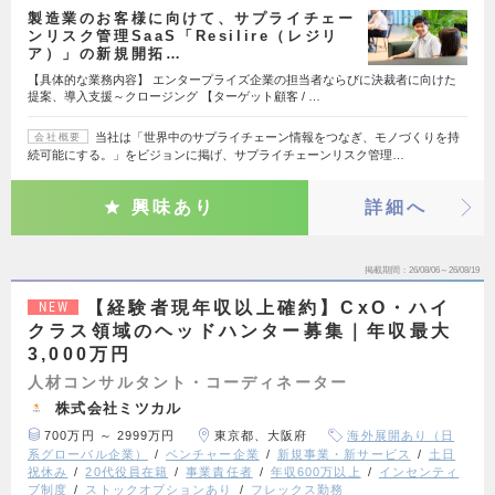
製造業のお客様に向けて、サプライチェー
ンリスク管理SaaS「Resilire（レジリ
ア）」の新規開拓…
【具体的な業務内容】 エンタープライズ企業の担当者ならびに決裁者に向けた
提案、導入支援～クロージング 【ターゲット顧客 / …
当社は「世界中のサプライチェーン情報をつなぎ、モノづくりを持
会社概要
続可能にする。」をビジョンに掲げ、サプライチェーンリスク管理…
興味あり
詳細へ
掲載期間
26/08/06～26/08/19
【経験者現年収以上確約】CxO・ハイ
NEW
クラス領域のヘッドハンター募集｜年収最大
3,000万円
人材コンサルタント・コーディネーター
株式会社ミツカル
700万円 ～ 2999万円
東京都、大阪府
海外展開あり（日
系グローバル企業）
ベンチャー企業
新規事業・新サービス
土日
祝休み
20代役員在籍
事業責任者
年収600万以上
インセンティ
ブ制度
ストックオプションあり
フレックス勤務