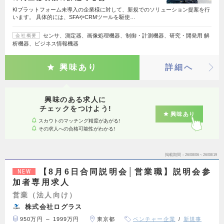
KIプラットフォーム未導入の企業様に対して、新規でのソリューション提案を行
います。 具体的には、SFAやCRMツールを駆使…
センサ、測定器、画像処理機器、制御・計測機器、研究・開発用 解
会社概要
析機器、ビジネス情報機器
興味あり
詳細へ
興味のある求人に
チェックをつけよう!
興味あり
スカウトのマッチング精度があがる!
その求人への合格可能性がわかる!
掲載期間
26/08/06～26/08/19
【8月6日合同説明会│営業職】説明会参
NEW
加者専用求人
営業（法人向け）
株式会社ログラス
950万円 ～ 1999万円
東京都
ベンチャー企業
新規事