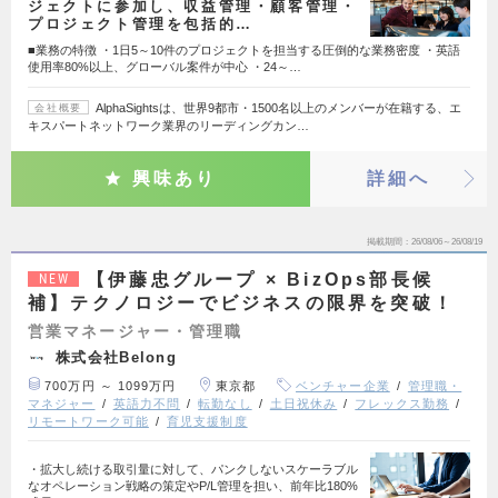
ジェクトに参加し、収益管理・顧客管理・
プロジェクト管理を包括的…
■業務の特徴 ・1日5～10件のプロジェクトを担当する圧倒的な業務密度 ・英語
使用率80%以上、グローバル案件が中心 ・24～…
AlphaSightsは、世界9都市・1500名以上のメンバーが在籍する、エ
会社概要
キスパートネットワーク業界のリーディングカン…
興味あり
詳細へ
掲載期間
26/08/06～26/08/19
【伊藤忠グループ × BizOps部長候
NEW
補】テクノロジーでビジネスの限界を突破！
営業マネージャー・管理職
株式会社Belong
700万円 ～ 1099万円
東京都
ベンチャー企業
管理職・
マネジャー
英語力不問
転勤なし
土日祝休み
フレックス勤務
リモートワーク可能
育児支援制度
・拡大し続ける取引量に対して、パンクしないスケーラブル
なオペレーション戦略の策定やP/L管理を担い、前年比180%