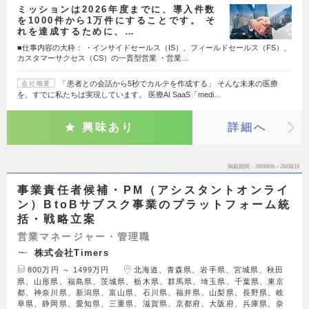
ミッションは2026年度までに、導入件数
を1000件から1万件にすることです。 そ
れを達成するために、…
■仕事内容の大枠： ・インサイドセールス（IS）、フィールドセールス（FS）、
カスタマーサクセス（CS）の一貫型営業 ・営業…
「患者との会話から5秒でカルテを作成する」 そんな未来の医療
会社概要
を、すでに私たちは実現しています。 医療AI SaaS「medi…
興味あり
詳細へ
掲載期間
26/08/06～26/08/19
事業責任者候補・PM（アシスタントオンライ
ン）BtoBサブスク事業のプラットフォーム統
括・戦略立案
営業マネージャー・管理職
株式会社Timers
800万円 ～ 1499万円
北海道、青森県、岩手県、宮城県、秋田
県、山形県、福島県、茨城県、栃木県、群馬県、埼玉県、千葉県、東京
都、神奈川県、新潟県、富山県、石川県、福井県、山梨県、長野県、岐
阜県、静岡県、愛知県、三重県、滋賀県、京都府、大阪府、兵庫県、奈