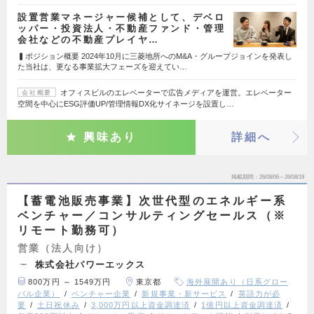
設置営業マネージャー候補として、デベロ
ッパー・投資法人・不動産ファンド・管理
会社などの不動産プレイヤ…
▍ポジション概要 2024年10月に三菱地所へのM&A・グループジョインを発表し
た当社は、更なる事業拡大フェーズを迎えてい…
オフィスビルのエレベーターで広告メディアを運営。エレベーター
会社概要
空間を中心にESG評価UP/管理情報DX化サイネージを設置し…
興味あり
詳細へ
掲載期間
26/08/06～26/08/19
【蓄電池販売事業】次世代型のエネルギー系
ベンチャー／コンサルティングセールス（※
リモート勤務可）
営業（法人向け）
株式会社パワーエックス
800万円 ～ 1549万円
東京都
海外展開あり（日系グロー
バル企業）
ベンチャー企業
新規事業・新サービス
英語力が必
要
土日祝休み
3,000万円以上資金調達済
1億円以上資金調達済