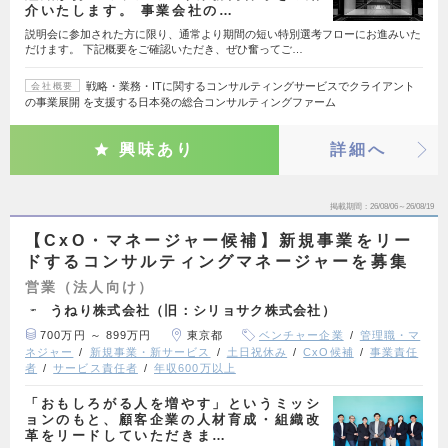
介いたします。 事業会社の…
説明会に参加された方に限り、通常より期間の短い特別選考フローにお進みいた
だけます。 下記概要をご確認いただき、ぜひ奮ってご…
戦略・業務・ITに関するコンサルティングサービスでクライアント
会社概要
の事業展開 を支援する日本発の総合コンサルティングファーム
興味あり
詳細へ
掲載期間
26/08/06～26/08/19
【CxO・マネージャー候補】新規事業をリー
ドするコンサルティングマネージャーを募集
営業（法人向け）
うねり株式会社（旧：シリョサク株式会社）
700万円 ～ 899万円
東京都
ベンチャー企業
管理職・マ
ネジャー
新規事業・新サービス
土日祝休み
CxO候補
事業責任
者
サービス責任者
年収600万以上
「おもしろがる人を増やす」というミッシ
ョンのもと、顧客企業の人材育成・組織改
革をリードしていただきま…