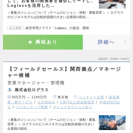
して、お客様の関係者を適切にリードし、
Loglassを活用した…
＜募集ポジションについて（チームのビジョン・体制・募集背景 ）＞ ログラス
のビジネスモデルは比較的規模の大きい企業様の顕在…
経営管理クラウド「Loglass」の提供、開発
会社概要
興味あり
詳細へ
掲載期間
26/08/06～26/08/19
【フィールドセールス】関西拠点／マネージ
ャー候補
営業マネージャー・管理職
株式会社ログラス
950万円 ～ 1199万円
東京都
ベンチャー企業
新規事
業・新サービス
土日祝休み
1億円以上資金調達済
年収600万以
上
インセンティブ制度
ストックオプションあり
＜募集ポジションについて（チームのビジョン・体制・募集
背景 ）＞ ログラスのビジネスモデルは比較的規模の大きい
企業様の顕在…