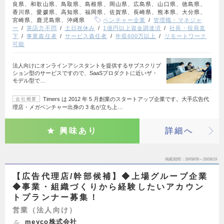
良県、和歌山県、鳥取県、島根県、岡山県、広島県、山口県、徳島県、
香川県、愛媛県、高知県、福岡県、佐賀県、長崎県、熊本県、大分県、
宮崎県、鹿児島県、沖縄県
ベンチャー企業
管理職・マネジャ
ー
英語力不問
土日祝休み
1億円以上資金調達済
社長・役員直
下
事業責任者
サービス責任者
年収600万以上
リモートワーク
可能
法人向けにオンラインアシスタントを提供するサブスクリプ
ション型のサービスですので、SaaSプロダクトに近いザ・
モデル型で…
Timers は 2012 年 5 月創業のスタートアップ企業です。大手広告代
会社概要
理店・メガベンチャー出身の 3 名が立ち上…
興味あり
詳細へ
掲載期間
26/08/06～26/08/19
【広告代理店/幹部候補】◆上場グループ企業
◆事業・組織づくりから経験したいアカウン
トプランナー募集！
営業（法人向け）
meyco株式会社