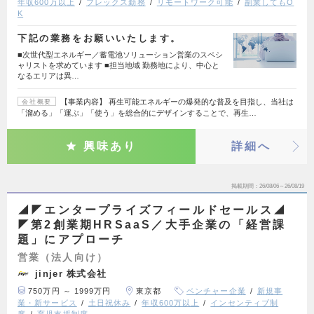
年収600万以上
フレックス勤務
リモートワーク可能
副業してもO
K
下記の業務をお願いいたします。
■次世代型エネルギー／蓄電池ソリューション営業のスペシ
ャリストを求めています ■担当地域 勤務地により、中心と
なるエリアは異…
【事業内容】 再生可能エネルギーの爆発的な普及を目指し、当社は
会社概要
「溜める」「運ぶ」「使う」を総合的にデザインすることで、再生…
興味あり
詳細へ
掲載期間
26/08/06～26/08/19
◢◤エンタープライズフィールドセールス◢
◤第2創業期HRSaaS／大手企業の「経営課
題」にアプローチ
営業（法人向け）
jinjer 株式会社
750万円 ～ 1999万円
東京都
ベンチャー企業
新規事
業・新サービス
土日祝休み
年収600万以上
インセンティブ制
度
育児支援制度