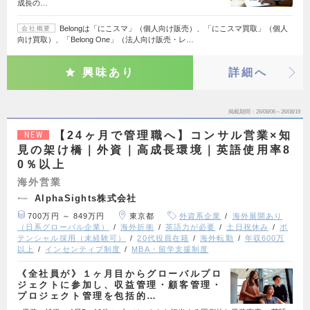
成長の…
Belongは「にこスマ」（個人向け販売）、「にこスマ買取」（個人
会社概要
向け買取）、「Belong One」（法人向け販売・レ…
興味あり
詳細へ
掲載期間
26/08/06～26/08/19
【24ヶ月で管理職へ】コンサル営業×知
NEW
見の架け橋｜外資｜高成長環境｜英語使用率8
0％以上
海外営業
AlphaSights株式会社
700万円 ～ 849万円
東京都
外資系企業
海外展開あり
（日系グローバル企業）
海外折衝
英語力が必要
土日祝休み
ポ
テンシャル採用（未経験可）
20代役員在籍
海外転勤
年収600万
以上
インセンティブ制度
MBA・留学支援制度
《全社員が》１ヶ月目からグローバルプロ
ジェクトに参加し、収益管理・顧客管理・
プロジェクト管理を包括的…