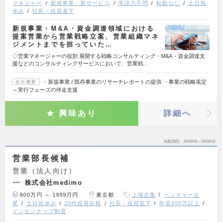
マネジャー
新規事業・新サービス
英語力不問
転勤なし
土日祝
休み
社長・役員直下
新規事業・M&A・資金調達領域における
提案営業から営業戦略立案、営業組織マネ
ジメントまでを担っていた…
◇営業マネージャーの役割 展開する戦略コンサルティング・M&A・資金調達支
援などのコンサルティングサービスにおいて、営業戦…
・新規事業 / 既存事業のリサーチレポートの提供 ・事業の戦略策定
会社概要
～実⾏フェーズの伴⾛支援
興味あり
詳細へ
掲載期間
26/08/06～26/08/19
営業部長候補
営業（法人向け）
株式会社medimo
800万円 ～ 1999万円
東京都
上場企業
ベンチャー企
業
土日祝休み
20代役員在籍
社長・役員直下
年収600万以上
インセンティブ制度