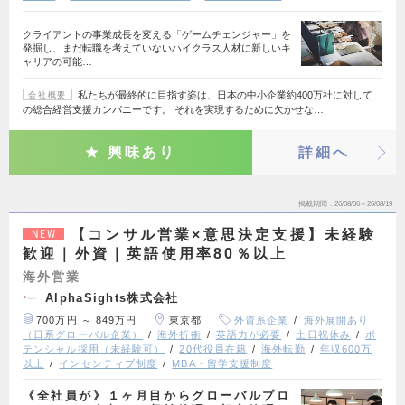
クライアントの事業成長を変える「ゲームチェンジャー」を
発掘し、まだ転職を考えていないハイクラス人材に新しいキ
ャリアの可能…
私たちが最終的に目指す姿は、日本の中小企業約400万社に対して
会社概要
の総合経営支援カンパニーです。 それを実現するために欠かせな…
興味あり
詳細へ
掲載期間
26/08/06～26/08/19
【コンサル営業×意思決定支援】未経験
NEW
歓迎｜外資｜英語使用率80％以上
海外営業
AlphaSights株式会社
700万円 ～ 849万円
東京都
外資系企業
海外展開あり
（日系グローバル企業）
海外折衝
英語力が必要
土日祝休み
ポ
テンシャル採用（未経験可）
20代役員在籍
海外転勤
年収600万
以上
インセンティブ制度
MBA・留学支援制度
《全社員が》１ヶ月目からグローバルプロ