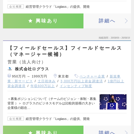
経営管理クラウド「Loglass」の提供、開発
会社概要
興味あり
詳細へ
掲載期間
26/08/06～26/08/19
【フィールドセールス】フィールドセールス
（マネージャー候補）
営業（法人向け）
株式会社ログラス
950万円 ～ 1999万円
東京都
ベンチャー企業
新規事
業・新サービス
土日祝休み
3,000万円以上資金調達済
1億円以上
資金調達済
年収600万以上
インセンティブ制度
＜募集ポジションについて（チームのビジョン・体制・募集
背景 ）＞ ログラスのビジネスモデルは比較的規模の大きい
企業様の顕在…
経営管理クラウド「Loglass」の提供、開発
会社概要
興味あり
詳細へ