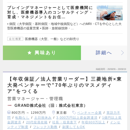
プレイングマネージャーとして医療機関に
対し、医療機器導入のコンサルティング・
育成・マネジメントをお任…
• 病院（大学病院・基幹病院・地域中核病院など）へのMRI・CTを中心とした大
型医療機器の提案営業 • 医師・放射線技師・…
医療機器（大型、一般）などの卸売り
会社概要
興味あり
詳細へ
掲載期間
26/08/06～26/08/19
【年収保証／法人営業リーダー】三菱地所×東
大発ベンチャーで"70年ぶりのマスメディ
ア"をつくる
営業マネージャー・管理職
GRAND株式会社（旧：株式会社東京）
800万円 ～ 1299万円
東京都
ベンチャー企業
英語力不
問
転勤なし
土日祝休み
3,000万円以上資金調達済
1億円以上資
金調達済
20代役員在籍
社長・役員直下
年収600万以上
インセ
ンティブ制度
フレックス勤務
副業してもOK