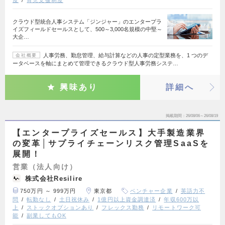
クラウド型統合人事システム「ジンジャー」のエンタープラ
イズフィールドセールスとして、500～3,000名規模の中堅～
大企…
人事労務、勤怠管理、給与計算などの人事の定型業務を、1 つのデ
会社概要
ータベースを軸にまとめて管理できるクラウド型人事労務システ…
興味あり
詳細へ
掲載期間
26/08/06～26/08/19
【エンタープライズセールス】大手製造業界
の変革│サプライチェーンリスク管理SaaSを
展開！
営業（法人向け）
株式会社Resilire
750万円 ～ 999万円
東京都
ベンチャー企業
英語力不
問
転勤なし
土日祝休み
1億円以上資金調達済
年収600万以
上
ストックオプションあり
フレックス勤務
リモートワーク可
能
副業してもOK