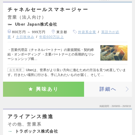
チャネルセールスマネージャー
営業（法人向け）
Uber Japan株式会社
800万円 ～ 999万円
東京都
外資系企業
英語力が必
要
土日祝休み
年収600万以上
・営業代理店（チャネルパートナー）の新規開拓・契約締
結・オンボーディング ・主要パートナーとの長期的なリレ
ーションシップ構…
Uberは、世界がより良い方向に進むための方法を見つめ直していま
会社概要
す。行きたい場所に行ける、手に入れたいものが届く、そして…
興味あり
詳細へ
掲載期間
26/08/06～26/08/19
アライアンス推進
その他、営業系
トラボックス株式会社