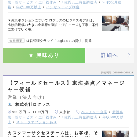
業・新サービス
土日祝休み
1億円以上資金調達済
20代役員在
籍
年収600万以上
インセンティブ制度
▼募集ポジションについて ログラスのビジネスモデルは、
比較的規模の大きい企業様の顕在・潜在ニーズを丁寧に案件
に繋げていくモ…
経営管理クラウド「Loglass」の提供、開発
会社概要
興味あり
詳細へ
掲載期間
26/08/06～26/08/19
【フィールドセールス】東海拠点／マネージ
ャー候補
営業（法人向け）
株式会社ログラス
950万円 ～ 1199万円
東京都
ベンチャー企業
新規事
業・新サービス
土日祝休み
1億円以上資金調達済
年収600万以
上
ストックオプションあり
カスタマーサクセスチームは、お客様、そ