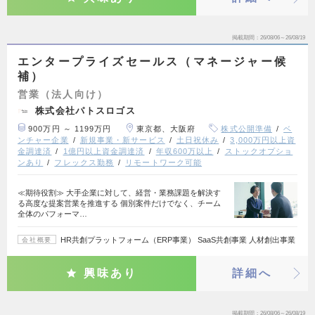
掲載期間
26/08/06～26/08/19
エンタープライズセールス（マネージャー候
補）
営業（法人向け）
株式会社パトスロゴス
900万円 ～ 1199万円
東京都、大阪府
株式公開準備
ベ
ンチャー企業
新規事業・新サービス
土日祝休み
3,000万円以上資
金調達済
1億円以上資金調達済
年収600万以上
ストックオプショ
ンあり
フレックス勤務
リモートワーク可能
≪期待役割≫ 大手企業に対して、経営・業務課題を解決す
る高度な提案営業を推進する 個別案件だけでなく、チーム
全体のパフォーマ…
HR共創プラットフォーム（ERP事業） SaaS共創事業 人材創出事業
会社概要
興味あり
詳細へ
掲載期間
26/08/06～26/08/19