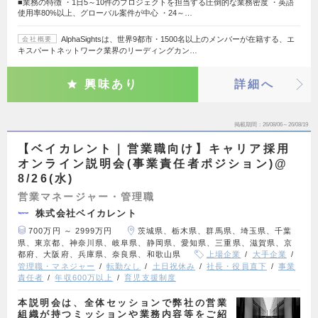
■業務の特徴 ・1日5～10件のプロジェクトを担当する圧倒的な業務密度 ・英語
使用率80%以上、グローバル案件が中心 ・24～…
AlphaSightsは、世界9都市・1500名以上のメンバーが在籍する、エ
会社概要
キスパートネットワーク業界のリーディングカン…
興味あり
詳細へ
掲載期間
26/08/06～26/08/19
【ベイカレント｜営業職向け】キャリア採用
オンライン説明会(事業責任者ポジション)@
8/26(水)
営業マネージャー・管理職
株式会社ベイカレント
700万円 ～ 2999万円
茨城県、栃木県、群馬県、埼玉県、千葉
県、東京都、神奈川県、岐阜県、静岡県、愛知県、三重県、滋賀県、京
都府、大阪府、兵庫県、奈良県、和歌山県
上場企業
大手企業
管理職・マネジャー
転勤なし
土日祝休み
社長・役員直下
事業
責任者
年収600万以上
育児支援制度
本説明会は、全体セッションで弊社の営業
組織が持つミッションや業務内容等をご紹