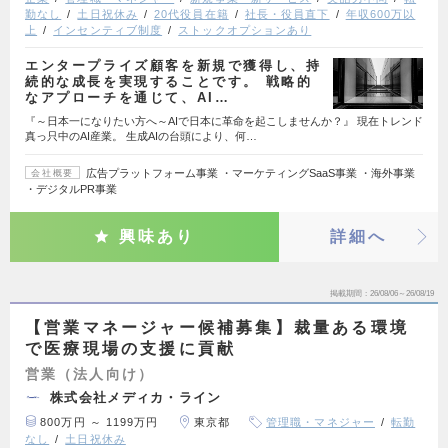
勤なし
土日祝休み
20代役員在籍
社長・役員直下
年収600万以
上
インセンティブ制度
ストックオプションあり
エンタープライズ顧客を新規で獲得し、持
続的な成長を実現することです。 戦略的
なアプローチを通じて、AI…
『～日本一になりたい方へ～AIで日本に革命を起こしませんか？』 現在トレンド
真っ只中のAI産業。 生成AIの台頭により、何…
広告プラットフォーム事業 ・マーケティングSaaS事業 ・海外事業
会社概要
・デジタルPR事業
興味あり
詳細へ
掲載期間
26/08/06～26/08/19
【営業マネージャー候補募集】裁量ある環境
で医療現場の支援に貢献
営業（法人向け）
株式会社メディカ・ライン
800万円 ～ 1199万円
東京都
管理職・マネジャー
転勤
なし
土日祝休み