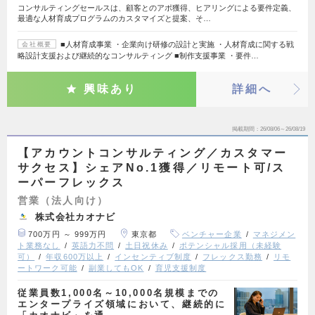
コンサルティングセールスは、顧客とのアポ獲得、ヒアリングによる要件定義、
最適な人材育成プログラムのカスタマイズと提案、そ…
■人材育成事業 ・企業向け研修の設計と実施 ・人材育成に関する戦
会社概要
略設計支援および継続的なコンサルティング ■制作支援事業 ・要件…
興味あり
詳細へ
掲載期間
26/08/06～26/08/19
【アカウントコンサルティング／カスタマー
サクセス】シェアNo.1獲得／リモート可/ス
ーパーフレックス
営業（法人向け）
株式会社カオナビ
700万円 ～ 999万円
東京都
ベンチャー企業
マネジメン
ト業務なし
英語力不問
土日祝休み
ポテンシャル採用（未経験
可）
年収600万以上
インセンティブ制度
フレックス勤務
リモ
ートワーク可能
副業してもOK
育児支援制度
従業員数1,000名～10,000名規模までの
エンタープライズ領域において、継続的に