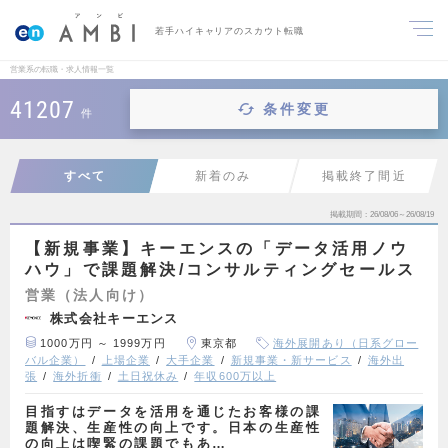
若手ハイキャリアのスカウト転職
営業系の転職・求人情報一覧
41207
条件変更
件
すべて
新着のみ
掲載終了間近
掲載期間
26/08/06～26/08/19
【新規事業】キーエンスの「データ活用ノウ
ハウ」で課題解決/コンサルティングセールス
営業（法人向け）
株式会社キーエンス
1000万円 ～ 1999万円
東京都
海外展開あり（日系グロー
バル企業）
上場企業
大手企業
新規事業・新サービス
海外出
張
海外折衝
土日祝休み
年収600万以上
目指すはデータを活用を通じたお客様の課
題解決、生産性の向上です。日本の生産性
の向上は喫緊の課題でもあ…