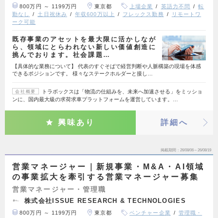
800万円 ～ 1199万円
東京都
上場企業
英語力不問
転
勤なし
土日祝休み
年収600万以上
フレックス勤務
リモートワ
ーク可能
既存事業のアセットを最大限に活かしなが
ら、領域にとらわれない新しい価値創造に
挑んでおります。社会課題…
【具体的な業務について】 代表のすぐそばで経営判断や人脈構築の現場を体感
できるポジションです。 様々なステークホルダーと接し…
トラボックスは「物流の仕組みを、未来へ加速させる」をミッショ
会社概要
ンに、国内最大級の求荷求車プラットフォームを運営しています。…
興味あり
詳細へ
掲載期間
26/08/06～26/08/19
営業マネージャー｜新規事業・M&A・AI領域
の事業拡大を牽引する営業マネージャー募集
営業マネージャー・管理職
株式会社ISSUE RESEARCH & TECHNOLOGIES
800万円 ～ 1199万円
東京都
ベンチャー企業
管理職・