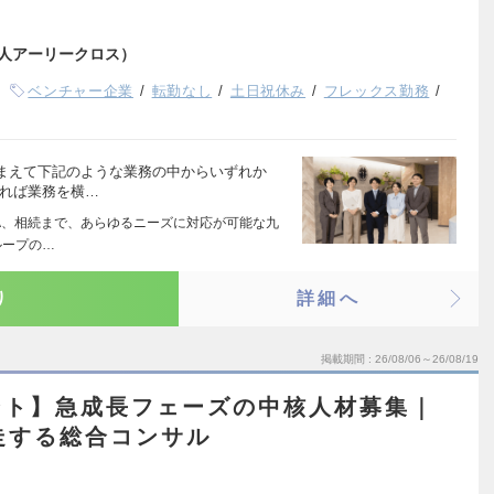
法人アーリークロス）
ベンチャー企業
転勤なし
土日祝休み
フレックス勤務
まえて下記のような業務の中からいずれか
あれば業務を横…
&A、相続まで、あらゆるニーズに対応が可能な九
ループの…
り
詳細へ
掲載期間
26/08/06～26/08/19
ント】急成長フェーズの中核人材募集｜
走する総合コンサル