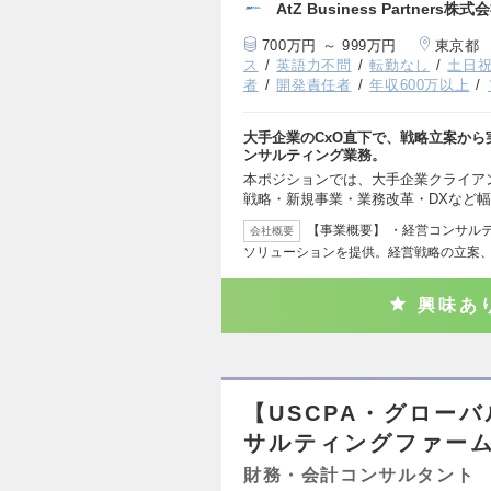
AtZ Business Partners株式
700万円 ～ 999万円
東京都
ス
英語力不問
転勤なし
土日
者
開発責任者
年収600万以上
大手企業のCxO直下で、戦略立案か
ンサルティング業務。
本ポジションでは、大手企業クライア
戦略・新規事業・業務改革・DXなど
【事業概要】 ・経営コンサル
会社概要
ソリューションを提供。経営戦略の立案
興味あ
【USCPA・グロー
サルティングファー
財務・会計コンサルタント