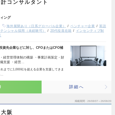
会計コンサルタント
ィング
海外展開あり（日系グローバル企業）
ベンチャー企業
英語
ポテンシャル採用（未経験可）
20代役員在籍
インセンティブ制
K
投資先企業などに対し、CFOまたはCFO補
・経営管理体制の構築 ・事業計画策定・財
準備支援 ・経営…
れまでに1,000社を超える企業を支援してきま
件…
り
詳細へ
掲載期間
26/08/07～26/08/20
／大阪