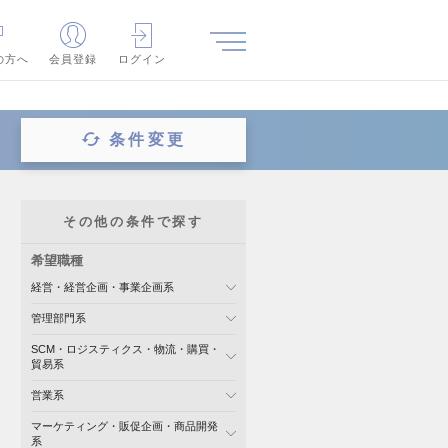
の方へ
会員登録
ログイン
条件変更
その他の条件で探す
希望職種
経営・経営企画・事業企画系
管理部門系
SCM・ロジスティクス・物流・購買・
貿易系
営業系
マーケティング・販促企画・商品開発
系