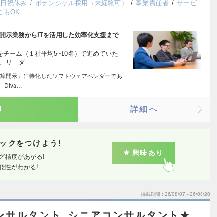
土日祝休み
ポテンシャル採用（未経験可）
事業責任者
サービ
てもOK
開示業務からITを活用した効率化支援まで
をチーム（１社平均5~10名）で進めていた
後、リーダー…
算開示』に特化したソフトウェアベンダーであ
Diva…
り
詳細へ
ックをつけよう!
興味あり
グ精度があがる!
能性がわかる!
掲載期間
26/08/07～26/08/20
ンサルタント_シニアコンサルタント★