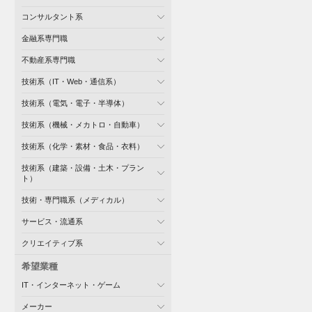
コンサルタント系
金融系専門職
不動産系専門職
技術系（IT・Web・通信系）
技術系（電気・電子・半導体）
技術系（機械・メカトロ・自動車）
技術系（化学・素材・食品・衣料）
技術系（建築・設備・土木・プラン
ト）
技術・専門職系（メディカル）
サービス・流通系
クリエイティブ系
希望業種
IT・インターネット・ゲーム
メーカー