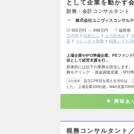
として企業を動かす
財務・会計コンサルタント
株式会社ユニヴィスコンサルテ
550万円 ～ 999万円
福岡県
力不問
転勤なし
土日祝休み
度
フレックス勤務
副業してもO
上場企業やIPO準備企業、PEファンド
佐として経営支援を行…
具体的には以下の業務を担当します。 
務モデリング ・資金調達支援 ・IPO
設立12年目を迎える当社は、こ
会社概要
した。 上場企業100社超、M&A支援700
興味あ
税務コンサルタント