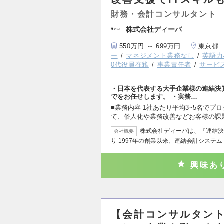
財務・会計コンサルタント
株式会社ディーバ
550万円 ～ 699万円
東京都
ー
マネジメント業務なし
英語力
0代役員在籍
事業責任者
サービ
・日本を代表する大手企業様の連結決算
でをお任せします。 ・実務…
■業務内容 1社あたり平均3~5名でプ
て、俗人化や業務改善などお客様の課
株式会社ディーバは、『連結決
会社概要
り 1997年の創業以来、連結会計システム「
興味あ
【会計コンサルタント