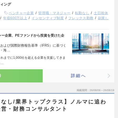
ィング
ベンチャー企業
管理職・マネジャー
転勤なし
土日祝休
年収600万以上
インセンティブ制度
フレックス勤務
副業し
ャー企業、PEファンドから投資を受けた企
P）および国際財務報告基準（IFRS）に基づく
業・海…
れまでに1,000社を超える企業を支援してきま
件…
り
詳細へ
掲載期間
26/08/06～26/08/19
なし/業界トップクラス】ノルマに追わ
経営・財務コンサルタント