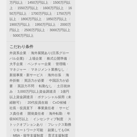
万円以上
1450万円以上
1500万円以
上
1550万円以上
1600万円以上
16
50万円以上
1700万円以上
1750万円
以上
1800万円以上
1850万円以上
1900万円以上
1950万円以上
2000万
円以上
2500万円以上
3000万円以上
5000万円以上
こだわり条件
外資系企業
海外展開あり(日系グロー
バル企業)
上場企業
株式公開準備
大手企業
ベンチャー企業
管理職・
マネジャー
マネジメント業務なし
新規事業・新サービス
海外出張
海
外折衝
英語力が必要
中国語力が必
要
英語力不問
転勤なし
土日祝休
み
3,000万円以上資金調達済
1億円
以上資金調達済
ポテンシャル採用（未
経験可）
20代役員在籍
CxO候補
社長・役員直下
事業責任者
サービ
ス責任者
開発責任者
海外転勤
年
収600万以上
インセンティブ制度
ス
トックオプションあり
フレックス勤務
リモートワーク可能
副業してもOK
MBA・留学支援制度
育児支援制度