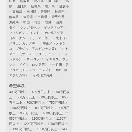
山県
鳥取県
島根県
岡山県
広島
県
山口県
徳島県
香川県
愛媛県
高知県
福岡県
佐賀県
長崎県
熊本県
大分県
宮崎県
鹿児島県
沖縄県
中国
韓国
香港
台湾
タイ
シンガポール
インドネシア
フィリピン
インド
その他アジア
（ベトナム、ミャンマー等）
北米（ア
メリカ、カナダ等）
中南米（メキシ
コ、ブラジル、アルゼンチン等）
オセ
アニア（オーストラリア、ニュージーラ
ンド等）
ヨーロッパ（イギリス、フラ
ンス、ドイツ、ロシア等）
中近東・ア
フリカ（モロッコ、エジプト、UAE、南
アフリカ等）
その他の海外
希望年収
400万円以上
450万円以上
500万円以
上
550万円以上
600万円以上
650
万円以上
700万円以上
750万円以上
800万円以上
850万円以上
900万円
以上
950万円以上
1000万円以上
1
050万円以上
1100万円以上
1150万
円以上
1200万円以上
1250万円以上
1300万円以上
1350万円以上
1400