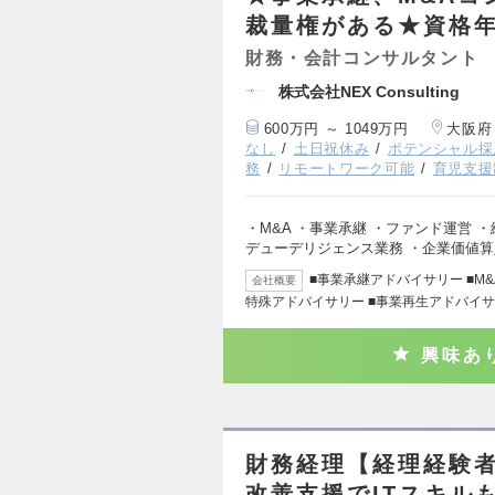
裁量権がある★資格
財務・会計コンサルタント
株式会社NEX Consulting
600万円 ～ 1049万円
大阪府
なし
土日祝休み
ポテンシャル採
務
リモートワーク可能
育児支援
・M&A ・事業承継 ・ファンド運営 
デューデリジェンス業務 ・企業価値
■事業承継アドバイサリー ■M
会社概要
特殊アドバイサリー ■事業再生アドバイサ
興味あ
財務経理【経理経験者
改善支援でITスキル