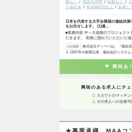
務なし
英語力不問
転勤なし
ス責任者
年収600万以上
副業し
日本を代表する大手企業様の連結決算/
をお任せします。 (1)連…
■業務内容 中～大規模のプロジェクト
だきます。 実務に慣れていただいた
株式会社ディーバは、『連結決
会社概要
り 1997年の創業以来、連結会計システム「
興味あ
興味のある求人にチェ
スカウトのマッチン
その求人への合格可
★事業承継、M&Aコ