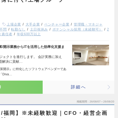
上場企業
大手企業
ベンチャー企業
管理職・マネジャ
不問
転勤なし
土日祝休み
ポテンシャル採用（未経験可）
2
ス責任者
年収600万以上
/開示業務からITを活用した効率化支援ま
ロジェクトを進行します。 会計実務に加え
題解決に貢献…
算開示』に特化したソフトウェアベンダーであ
Diva…
り
詳細へ
掲載期間
26/08/07～26/08/20
/福岡】※未経験歓迎｜CFO・経営企画