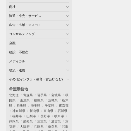
商社
流通・小売・サービス
広告・出版・マスコミ
コンサルティング
金融
建設・不動産
メディカル
物流・運輸
その他(インフラ・教育・官公庁など)
希望勤務地
北海道
青森県
岩手県
宮城県
秋
田県
山形県
福島県
茨城県
栃木
県
群馬県
埼玉県
千葉県
東京都
神奈川県
新潟県
富山県
石川県
福井県
山梨県
長野県
岐阜県
静岡県
愛知県
三重県
滋賀県
京
都府
大阪府
兵庫県
奈良県
和歌