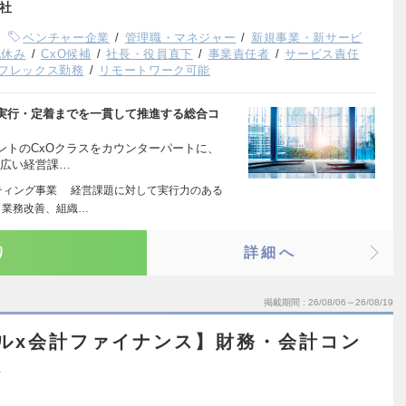
会社
ベンチャー企業
管理職・マネジャー
新規事業・新サービ
祝休み
CxO候補
社長・役員直下
事業責任者
サービス責任
フレックス勤務
リモートワーク可能
ら実行・定着までを一貫して推進する総合コ
ントのCxOクラスをカウンターパートに、
幅広い経営課…
ティング事業 経営課題に対して実行力のある
、業務改善、組織…
り
詳細へ
掲載期間
26/08/06～26/08/19
バルx会計ファイナンス】財務・会計コン
ム