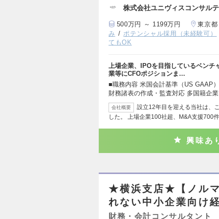
株式会社ユニヴィスコンサルテ
500万円 ～ 1199万円
東京都
み
ポテンシャル採用（未経験可）
てもOK
上場企業、IPOを目指しているベンチ
業等にCFOポジションま…
■職務内容 米国会計基準（US GAA
財務諸表の作成・監査対応 多国籍企
設立12年目を迎える当社は、こ
会社概要
した。 上場企業100社超、M&A支援700
興味あ
★横浜支店★【ノルマ
れない中小企業向け
財務・会計コンサルタント