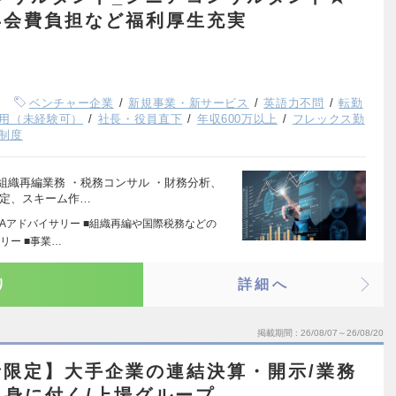
年会費負担など福利厚生充実
ベンチャー企業
新規事業・新サービス
英語力不問
転勤
用（未経験可）
社長・役員直下
年収600万以上
フレックス勤
制度
・組織再編業務 ・税務コンサル ・財務分析、
算定、スキーム作…
&Aアドバイサリー ■組織再編や国際税務などの
リー ■事業…
り
詳細へ
掲載期間
26/08/07～26/08/20
限定】大手企業の連結決算・開示/業務
も身に付く/上場グループ