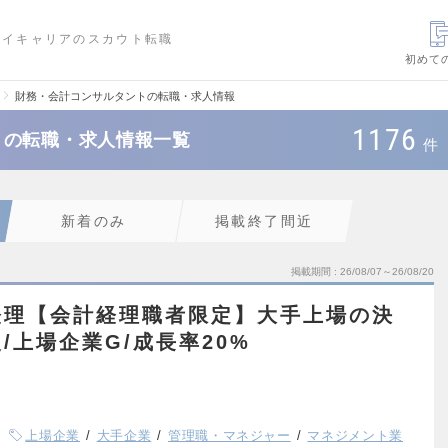
ハイキャリアのスカウト転職
初めて
財務・会計コンサルタントの転職・求人情報
1176
トの転職・求人情報一覧
件
新着のみ
掲載終了間近
掲載期間
26/08/07～26/08/20
経理【会計経理職者限定】大手上場の決
/上場企業G/成長率20%
上場企業
大手企業
管理職・マネジャー
マネジメント業