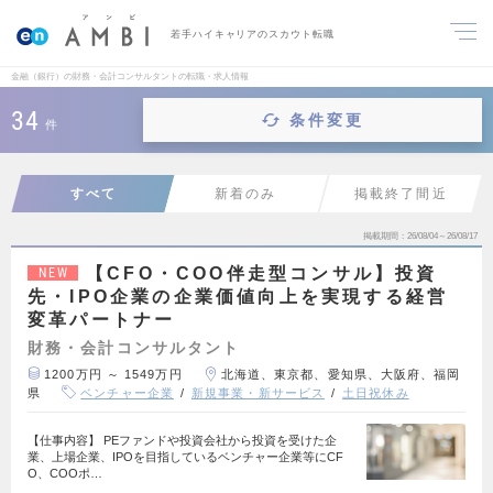
若手ハイキャリアのスカウト転職
金融（銀行）の財務・会計コンサルタントの転職・求人情報
34
条件変更
件
すべて
新着のみ
掲載終了間近
掲載期間
26/08/04～26/08/17
【CFO・COO伴走型コンサル】投資
NEW
先・IPO企業の企業価値向上を実現する経営
変革パートナー
財務・会計コンサルタント
1200万円 ～ 1549万円
北海道、東京都、愛知県、大阪府、福岡
県
ベンチャー企業
新規事業・新サービス
土日祝休み
【仕事内容】 PEファンドや投資会社から投資を受けた企
業、上場企業、IPOを目指しているベンチャー企業等にCF
O、COOポ…