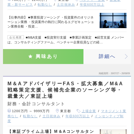
業・新サービス
転勤なし
土日祝休み
年収600万以上
【仕事内容】 ■事業投資ソーシング ・投資案件のオリジネ
ーション業務 ・投資案件の執行に関わるエグゼキューショ
ン業務全般 ・投資…
■M&A支援 ■投資実行支援 ■事業計画策定 ■経営支援 メンバー
会社概要
は、コンサルティングファーム、ベンチャー企業役員などの経…
興味あり
詳細へ
掲載期間
26/07/27～26/08/09
M＆AアドバイザリーFAS・拡大募集／M&A
戦略策定支援、候補先企業のソーシング等・
裁量大／東証上場
財務・会計コンサルタント
1200万円 ～ 9999万円
東京都
上場企業
マネジメント業
務なし
転勤なし
土日祝休み
年収600万以上
インセンティブ制
度
【東証プライム上場】M＆Aコンサルタン