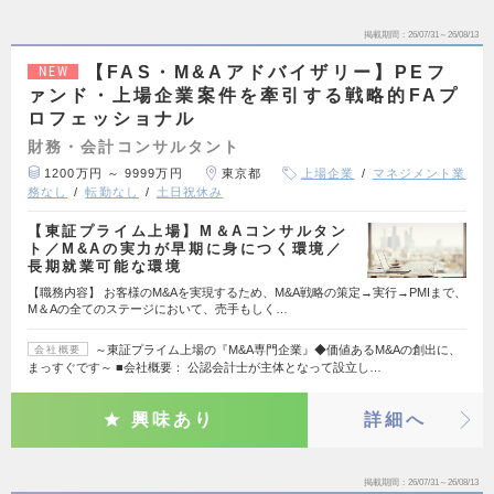
掲載期間
26/07/31～26/08/13
【FAS・M&Aアドバイザリー】PEフ
NEW
ァンド・上場企業案件を牽引する戦略的FAプ
ロフェッショナル
財務・会計コンサルタント
1200万円 ～ 9999万円
東京都
上場企業
マネジメント業
務なし
転勤なし
土日祝休み
【東証プライム上場】M＆Aコンサルタン
ト／M&Aの実力が早期に身につく環境／
長期就業可能な環境
【職務内容】 お客様のM&Aを実現するため、M&A戦略の策定→実行→PMIまで、
M＆Aの全てのステージにおいて、売手もしく…
～東証プライム上場の『M&A専門企業』◆価値あるM&Aの創出に、
会社概要
まっすぐです～ ■会社概要： 公認会計士が主体となって設立し…
興味あり
詳細へ
掲載期間
26/07/31～26/08/13