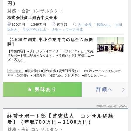
円）
財務・会計コンサルタント
株式会社商工組合中央金庫
800万円 ～ 1349万円
東京都
大手企業
転勤なし
土日
祝休み
年収600万以上
リモートワーク可能
【1936年創業 中小企業専門の総合金融機
関】
【業務内容】 ■クレジットオフィサー（以下CrO）として経
営サポート部に配属となります。 ■多様化するお客様のニー
ズに応える…
■融資業務 ■預金業務 ■資金証券業務 （金融マーケットでの資金
会社概要
運用・調達等） ■国際業務（国際金融、外国為替） ■総合金融サー…
興味あり
詳細へ
掲載期間
26/07/28～26/08/10
経営サポート部【監査法人・コンサル経験
者】（年収700万円～1100万円）
財務・会計コンサルタント