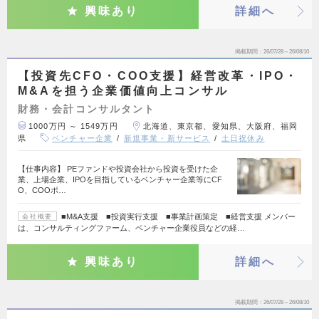
興味あり
詳細へ
掲載期間
26/07/28～26/08/10
【投資先CFO・COO支援】経営改革・IPO・
M&Aを担う企業価値向上コンサル
財務・会計コンサルタント
1000万円 ～ 1549万円
北海道、東京都、愛知県、大阪府、福岡
県
ベンチャー企業
新規事業・新サービス
土日祝休み
【仕事内容】 PEファンドや投資会社から投資を受けた企
業、上場企業、IPOを目指しているベンチャー企業等にCF
O、COOポ…
■M&A支援 ■投資実行支援 ■事業計画策定 ■経営支援 メンバー
会社概要
は、コンサルティングファーム、ベンチャー企業役員などの経…
興味あり
詳細へ
掲載期間
26/07/28～26/08/10