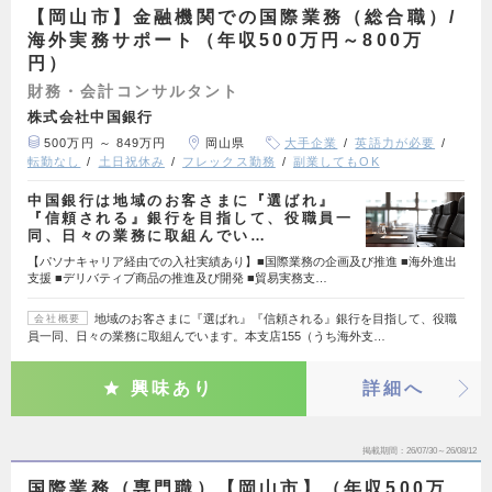
【岡山市】金融機関での国際業務（総合職）/
海外実務サポート（年収500万円～800万
円）
財務・会計コンサルタント
株式会社中国銀行
500万円 ～ 849万円
岡山県
大手企業
英語力が必要
転勤なし
土日祝休み
フレックス勤務
副業してもOK
中国銀行は地域のお客さまに『選ばれ』
『信頼される』銀行を目指して、役職員一
同、日々の業務に取組んでい…
【パソナキャリア経由での入社実績あり】■国際業務の企画及び推進 ■海外進出
支援 ■デリバティブ商品の推進及び開発 ■貿易実務支…
地域のお客さまに『選ばれ』『信頼される』銀行を目指して、役職
会社概要
員一同、日々の業務に取組んでいます。本支店155（うち海外支…
興味あり
詳細へ
掲載期間
26/07/30～26/08/12
国際業務（専門職）【岡山市】（年収500万