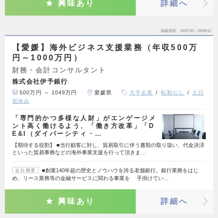
興味あり
詳細へ
掲載期間
26/07/30～26/08/12
【愛媛】海外ビジネス支援業務（年収500万
円～1000万円）
財務・会計コンサルタント
株式会社伊予銀行
500万円 ～ 1049万円
愛媛県
大手企業
転勤なし
土日
祝休み
「専門的かつ多様な人財」がエンゲージメ
ント高く働けるよう、「働き方改革」「D
E&I（ダイバーシティ・…
【期待する役割】 ■当行顧客に対し、貿易取引に伴う書類の取り扱い、代金決済
といった貿易事務などの海外事業支援を行って頂きま…
■創業140年超の歴史とノウハウを誇る老舗銀行。銀行業務をはじ
会社概要
め、リース業務等の金融サービスに関わる事業を 手掛けてい…
興味あり
詳細へ