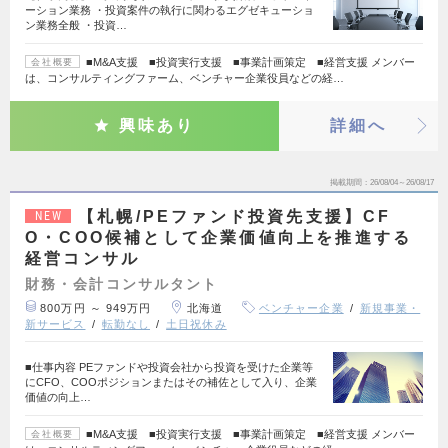
ーション業務 ・投資案件の執行に関わるエグゼキューショ
ン業務全般 ・投資…
■M&A支援 ■投資実行支援 ■事業計画策定 ■経営支援 メンバー
会社概要
は、コンサルティングファーム、ベンチャー企業役員などの経…
興味あり
詳細へ
掲載期間
26/08/04～26/08/17
【札幌/PEファンド投資先支援】CF
NEW
O・COO候補として企業価値向上を推進する
経営コンサル
財務・会計コンサルタント
800万円 ～ 949万円
北海道
ベンチャー企業
新規事業・
新サービス
転勤なし
土日祝休み
■仕事内容 PEファンドや投資会社から投資を受けた企業等
にCFO、COOポジションまたはその補佐として入り、企業
価値の向上…
■M&A支援 ■投資実行支援 ■事業計画策定 ■経営支援 メンバー
会社概要