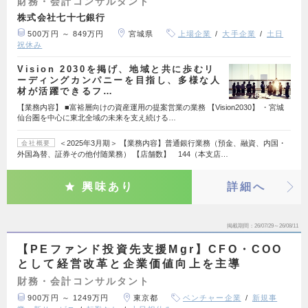
財務・会計コンサルタント
株式会社七十七銀行
500万円 ～ 849万円
宮城県
上場企業
大手企業
土日
祝休み
Vision 2030を掲げ、地域と共に歩むリ
ーディングカンパニーを目指し、多様な人
材が活躍できるフ…
【業務内容】 ■富裕層向けの資産運用の提案営業の業務 【Vision2030】 ・宮城
仙台圏を中心に東北全域の未来を支え続ける…
＜2025年3月期＞ 【業務内容】普通銀行業務（預金、融資、内国・
会社概要
外国為替、証券その他付随業務） 【店舗数】 144（本支店…
興味あり
詳細へ
掲載期間
26/07/29～26/08/11
【PEファンド投資先支援Mgr】CFO・COO
として経営改革と企業価値向上を主導
財務・会計コンサルタント
900万円 ～ 1249万円
東京都
ベンチャー企業
新規事