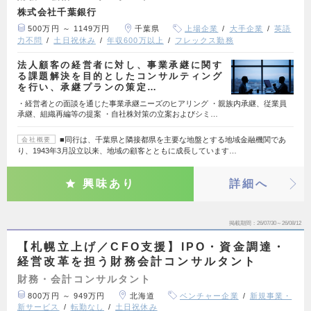
株式会社千葉銀行
500万円 ～ 1149万円
千葉県
上場企業
大手企業
英語
力不問
土日祝休み
年収600万以上
フレックス勤務
法人顧客の経営者に対し、事業承継に関す
る課題解決を目的としたコンサルティング
を行い、承継プランの策定…
・経営者との面談を通じた事業承継ニーズのヒアリング ・親族内承継、従業員
承継、組織再編等の提案 ・自社株対策の立案およびシミ…
■同行は、千葉県と隣接都県を主要な地盤とする地域金融機関であ
会社概要
り、1943年3月設立以来、地域の顧客とともに成長しています…
興味あり
詳細へ
掲載期間
26/07/30～26/08/12
【札幌立上げ／CFO支援】IPO・資金調達・
経営改革を担う財務会計コンサルタント
財務・会計コンサルタント
800万円 ～ 949万円
北海道
ベンチャー企業
新規事業・
新サービス
転勤なし
土日祝休み