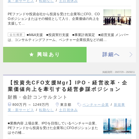
業・新サービス
転勤なし
土日祝休み
PEファンドや投資会社から投資を受けた企業等にCFO、CO
Oポジションまたはその補佐として入り、企業価値の向上を
支援して…
■M&A支援 ■投資実行支援 ■事業計画策定 ■経営支援 メンバー
会社概要
は、コンサルティングファーム、ベンチャー企業役員などの経…
興味あり
詳細へ
掲載期間
26/07/29～26/08/11
【投資先CFO支援Mgr】IPO・経営改革・企
業価値向上を牽引する経営参謀ポジション
財務・会計コンサルタント
800万円 ～ 1249万円
東京都
ベンチャー企業
新規事
業・新サービス
転勤なし
土日祝休み
■業務内容 上場企業、IPOを目指しているベンチャー企業、
PEファンドから投資を受けた企業等にCFOポジションまた
はその補…