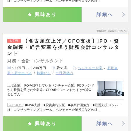
は、コンサルティングファーム、ベンチャー企業役員などの経…
興味あり
詳細へ
掲載期間
26/08/03～26/08/16
【名古屋立上げ／CFO支援】IPO・資
NEW
金調達・経営変革を担う財務会計コンサルタ
ント
財務・会計コンサルタント
800万円 ～ 1249万円
愛知県
ベンチャー企業
新規事
業・新サービス
転勤なし
土日祝休み
上場企業、IPOを目指しているベンチャー企業、PEファンド
から投資を受けた企業等にCFOポジションまたはその補佐
として入…
■M&A支援 ■投資実行支援 ■事業計画策定 ■経営支援 メンバー
会社概要
は、コンサルティングファーム、ベンチャー企業役員などの経…
興味あり
詳細へ