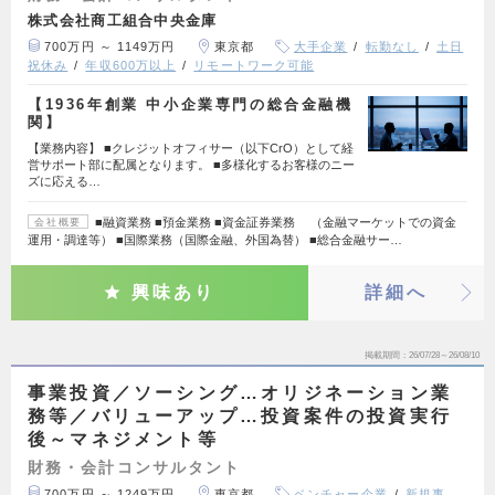
株式会社商工組合中央金庫
700万円 ～ 1149万円
東京都
大手企業
転勤なし
土日
祝休み
年収600万以上
リモートワーク可能
【1936年創業 中小企業専門の総合金融機
関】
【業務内容】 ■クレジットオフィサー（以下CrO）として経
営サポート部に配属となります。 ■多様化するお客様のニー
ズに応える…
■融資業務 ■預金業務 ■資金証券業務 （金融マーケットでの資金
会社概要
運用・調達等） ■国際業務（国際金融、外国為替） ■総合金融サー…
興味あり
詳細へ
掲載期間
26/07/28～26/08/10
事業投資／ソーシング…オリジネーション業
務等／バリューアップ…投資案件の投資実行
後～マネジメント等
財務・会計コンサルタント
700万円 ～ 1249万円
東京都
ベンチャー企業
新規事