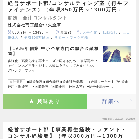
経営サポート部/コンサルティング室（再生フ
ァイナンス）（年収850万円～1300万円）
財務・会計コンサルタント
株式会社商工組合中央金庫
850万円 ～ 1349万円
東京都
大手企業
転勤なし
土日
祝休み
年収600万以上
リモートワーク可能
【1936年創業 中小企業専門の総合金融機
関】
多様化・高度化する再生ニーズに応えるため、 事業再生フ
ァイナンス／再生ビジネスの知見を活かしてみませんか。
クレジットオフィ…
■融資業務 ■預金業務 ■資金証券業務 （金融マーケットでの資金
会社概要
運用・調達等） ■国際業務（国際金融、外国為替） ■総合金融サー…
興味あり
詳細へ
掲載期間
26/07/28～26/08/10
経営サポート部【事業再生経験・ファンド・
コンサル経験者】（年収800万円～1300万