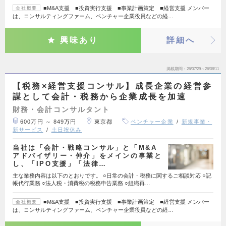
■M&A支援 ■投資実行支援 ■事業計画策定 ■経営支援 メンバー
会社概要
は、コンサルティングファーム、ベンチャー企業役員などの経…
興味あり
詳細へ
掲載期間
26/07/29～26/08/11
【税務×経営支援コンサル】成長企業の経営参
謀として会計・税務から企業成長を加速
財務・会計コンサルタント
600万円 ～ 849万円
東京都
ベンチャー企業
新規事業・
新サービス
土日祝休み
当社は「会計・戦略コンサル」と「M&A
アドバイザリー・仲介」をメインの事業と
し、「IPO支援」「法律…
主な業務内容は以下のとおりです。 ○日常の会計・税務に関するご相談対応 ○記
帳代行業務 ○法人税・消費税の税務申告業務 ○組織再…
■M&A支援 ■投資実行支援 ■事業計画策定 ■経営支援 メンバー
会社概要
は、コンサルティングファーム、ベンチャー企業役員などの経…