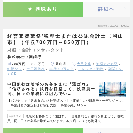
興味あり
詳細へ
掲載期間
26/07/30～26/08/12
経営支援業務/税理士または公認会計士【岡山
市】（年収700万円～850万円）
財務・会計コンサルタント
株式会社中国銀行
700万円 ～ 899万円
岡山県
大手企業
英語力が必要
転勤なし
土日祝休み
年収600万以上
フレックス勤務
副業して
もOK
中国銀行は地域のお客さまに『選ばれ』
『信頼される』銀行を目指して、役職員一
同、日々の業務に取組んでい…
【パソナキャリア経由での入社実績あり】・事業および財務デューデリジェンス
・事業計画の策定および実行支援 ・事業承継、Ｍ＆Ａ…
地域のお客さまに『選ばれ』『信頼される』銀行を目指して、役職
会社概要
員一同、日々の業務に取組んでいます。本支店155（うち海外支…