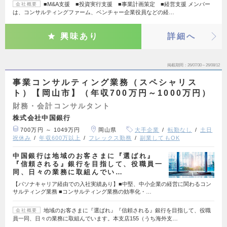
■M&A支援 ■投資実行支援 ■事業計画策定 ■経営支援 メンバー
会社概要
は、コンサルティングファーム、ベンチャー企業役員などの経…
興味あり
詳細へ
掲載期間
26/07/30～26/08/12
事業コンサルティング業務（スペシャリス
ト）【岡山市】（年収700万円～1000万円）
財務・会計コンサルタント
株式会社中国銀行
700万円 ～ 1049万円
岡山県
大手企業
転勤なし
土日
祝休み
年収600万以上
フレックス勤務
副業してもOK
中国銀行は地域のお客さまに『選ばれ』
『信頼される』銀行を目指して、役職員一
同、日々の業務に取組んでい…
【パソナキャリア経由での入社実績あり】■中堅、中小企業の経営に関わるコン
サルティング業務 ■コンサルティング業務の効率化・…
地域のお客さまに『選ばれ』『信頼される』銀行を目指して、役職
会社概要
員一同、日々の業務に取組んでいます。本支店155（うち海外支…