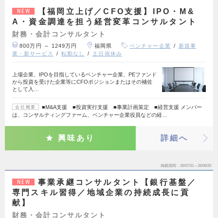
【福岡立上げ／CFO支援】IPO・M&
NEW
A・資金調達を担う経営変革コンサルタント
財務・会計コンサルタント
800万円 ～ 1249万円
福岡県
ベンチャー企業
新規事
業・新サービス
転勤なし
土日祝休み
上場企業、IPOを目指しているベンチャー企業、PEファンド
から投資を受けた企業等にCFOポジションまたはその補佐
として入…
■M&A支援 ■投資実行支援 ■事業計画策定 ■経営支援 メンバー
会社概要
は、コンサルティングファーム、ベンチャー企業役員などの経…
興味あり
詳細へ
掲載期間
26/07/31～26/08/20
事業承継コンサルタント【銀行基盤／
NEW
専門スキル習得／地域企業の持続成長に貢
献】
財務・会計コンサルタント