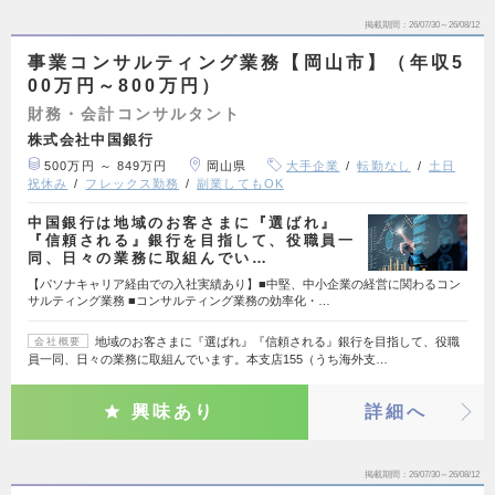
掲載期間
26/07/30～26/08/12
事業コンサルティング業務【岡山市】（年収5
00万円～800万円）
財務・会計コンサルタント
株式会社中国銀行
500万円 ～ 849万円
岡山県
大手企業
転勤なし
土日
祝休み
フレックス勤務
副業してもOK
中国銀行は地域のお客さまに『選ばれ』
『信頼される』銀行を目指して、役職員一
同、日々の業務に取組んでい…
【パソナキャリア経由での入社実績あり】■中堅、中小企業の経営に関わるコン
サルティング業務 ■コンサルティング業務の効率化・…
地域のお客さまに『選ばれ』『信頼される』銀行を目指して、役職
会社概要
員一同、日々の業務に取組んでいます。本支店155（うち海外支…
興味あり
詳細へ
掲載期間
26/07/30～26/08/12