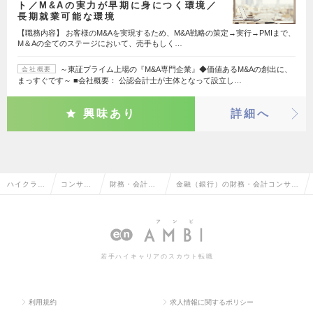
ト／M&Aの実力が早期に身につく環境／
長期就業可能な環境
【職務内容】 お客様のM&Aを実現するため、M&A戦略の策定→実行→PMIまで、
M＆Aの全てのステージにおいて、売手もしく…
～東証プライム上場の『M&A専門企業』◆価値あるM&Aの創出に、
会社概要
まっすぐです～ ■会社概要： 公認会計士が主体となって設立し…
興味あり
詳細へ
ハイクラス
コンサル
財務・会計コ
金融（銀行）の財務・会計コンサル
求人TOP
タント系
ンサルタント
タントの転職・求人情報一覧
若手ハイキャリアのスカウト転職
利用規約
求人情報に関するポリシー