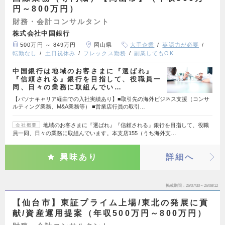
円～800万円）
財務・会計コンサルタント
株式会社中国銀行
500万円 ～ 849万円
岡山県
大手企業
英語力が必要
転勤なし
土日祝休み
フレックス勤務
副業してもOK
中国銀行は地域のお客さまに『選ばれ』
『信頼される』銀行を目指して、役職員一
同、日々の業務に取組んでい…
【パソナキャリア経由での入社実績あり】■取引先の海外ビジネス支援（コンサ
ルティング業務、M&A業務等） ■営業店行員の取引…
地域のお客さまに『選ばれ』『信頼される』銀行を目指して、役職
会社概要
員一同、日々の業務に取組んでいます。本支店155（うち海外支…
興味あり
詳細へ
掲載期間
26/07/30～26/08/12
【仙台市】東証プライム上場/東北の発展に貢
献/資産運用提案（年収500万円～800万円）