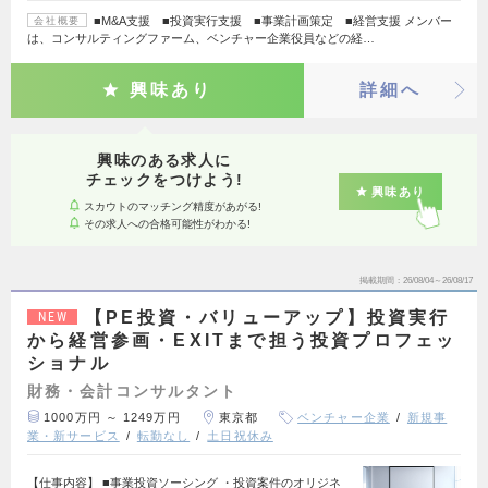
■M&A支援 ■投資実行支援 ■事業計画策定 ■経営支援 メンバー
会社概要
は、コンサルティングファーム、ベンチャー企業役員などの経…
興味あり
詳細へ
興味のある求人に
チェックをつけよう!
興味あり
スカウトのマッチング精度があがる!
その求人への合格可能性がわかる!
掲載期間
26/08/04～26/08/17
【PE投資・バリューアップ】投資実行
NEW
から経営参画・EXITまで担う投資プロフェッ
ショナル
財務・会計コンサルタント
1000万円 ～ 1249万円
東京都
ベンチャー企業
新規事
業・新サービス
転勤なし
土日祝休み
【仕事内容】 ■事業投資ソーシング ・投資案件のオリジネ