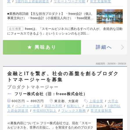
業
1億円以上資金調達済
リモートワーク可能
育児支援制度
■業務内容詳細 【主な担当プロダクト】 ・freee会計（個人
事業主向け） ・freee会計（小規模法人向け） ・freee開業…
freeeは、「スモールビジネスに携わるすべての人が、 創造的な活動
会社概要
にフォーカスできるよう」というミッションのもと201…
興味あり
詳細へ
掲載期間
26/08/06～26/08/19
金融とITを繋ぎ、社会の基盤を創るプロダク
トマネージャーを募集
プロダクトマネージャー
フリー株式会社（旧：freee株式会社）
600万円 ～ 899万円
東京都、大阪府
上場企業
大手企
業
ベンチャー企業
英語力不問
転勤なし
土日祝休み
1億円以
上資金調達済
年収600万以上
フレックス勤務
育児支援制度
≪募集内容について≫ フリー株式会社では、現在「スモー
ルビジネスを、世界の主役に。」を実現するためのプロダク