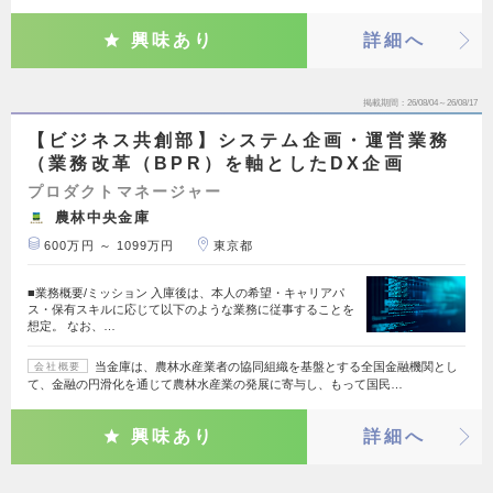
興味あり
詳細へ
掲載期間
26/08/04～26/08/17
【ビジネス共創部】システム企画・運営業務
（業務改革（BPR）を軸としたDX企画
プロダクトマネージャー
農林中央金庫
600万円 ～ 1099万円
東京都
■業務概要/ミッション 入庫後は、本人の希望・キャリアパ
ス・保有スキルに応じて以下のような業務に従事することを
想定。 なお、…
当金庫は、農林水産業者の協同組織を基盤とする全国金融機関とし
会社概要
て、金融の円滑化を通じて農林水産業の発展に寄与し、もって国民…
興味あり
詳細へ