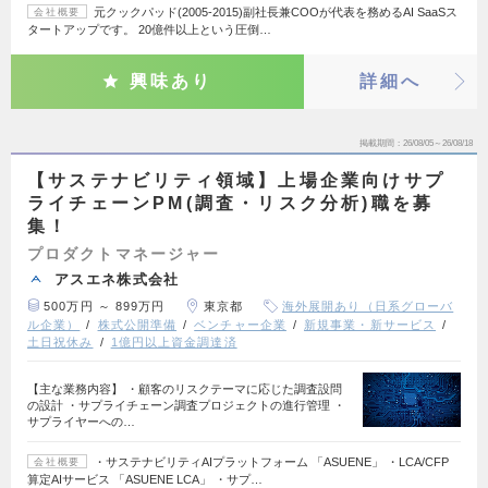
元クックパッド(2005-2015)副社長兼COOが代表を務めるAI SaaSス
会社概要
タートアップです。 20億件以上という圧倒…
興味あり
詳細へ
掲載期間
26/08/05～26/08/18
【サステナビリティ領域】上場企業向けサプ
ライチェーンPM(調査・リスク分析)職を募
集！
プロダクトマネージャー
アスエネ株式会社
500万円 ～ 899万円
東京都
海外展開あり（日系グローバ
ル企業）
株式公開準備
ベンチャー企業
新規事業・新サービス
土日祝休み
1億円以上資金調達済
【主な業務内容】 ・顧客のリスクテーマに応じた調査設問
の設計 ・サプライチェーン調査プロジェクトの進行管理 ・
サプライヤーへの…
・サステナビリティAIプラットフォーム 「ASUENE」 ・LCA/CFP
会社概要
算定AIサービス 「ASUENE LCA」 ・サプ…