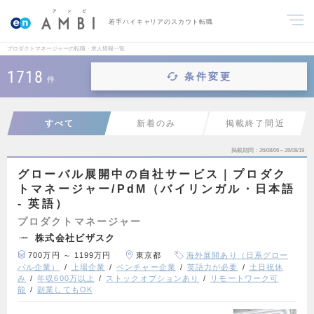
若手ハイキャリアのスカウト転職
プロダクトマネージャーの転職・求人情報一覧
1718
条件変更
件
すべて
新着のみ
掲載終了間近
掲載期間
26/08/06～26/08/19
グローバル展開中の自社サービス｜プロダク
トマネージャー/PdM（バイリンガル・日本語
- 英語）
プロダクトマネージャー
株式会社ビザスク
700万円 ～ 1199万円
東京都
海外展開あり（日系グロー
バル企業）
上場企業
ベンチャー企業
英語力が必要
土日祝休
み
年収600万以上
ストックオプションあり
リモートワーク可
能
副業してもOK