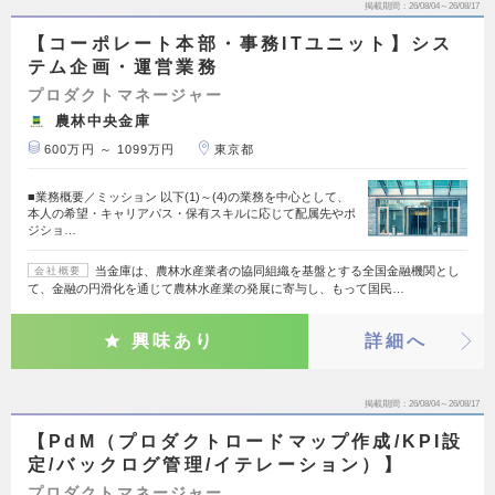
掲載期間
26/08/04～26/08/17
【コーポレート本部・事務ITユニット】シス
テム企画・運営業務
プロダクトマネージャー
農林中央金庫
600万円 ～ 1099万円
東京都
■業務概要／ミッション 以下(1)～(4)の業務を中心として、
本人の希望・キャリアパス・保有スキルに応じて配属先やポ
ジショ…
当金庫は、農林水産業者の協同組織を基盤とする全国金融機関とし
会社概要
て、金融の円滑化を通じて農林水産業の発展に寄与し、もって国民…
興味あり
詳細へ
掲載期間
26/08/04～26/08/17
【PdM（プロダクトロードマップ作成/KPI設
定/バックログ管理/イテレーション）】
プロダクトマネージャー