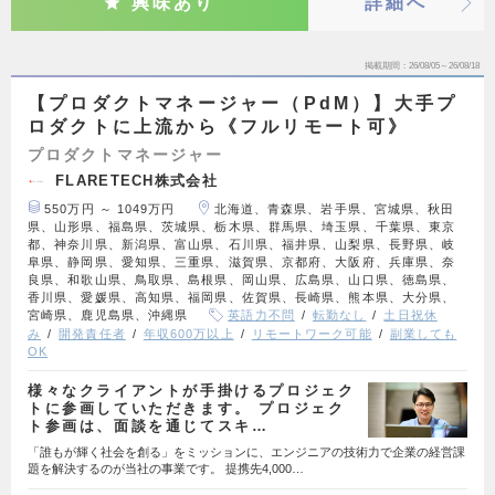
興味あり
詳細へ
掲載期間
26/08/05～26/08/18
【プロダクトマネージャー（PdM）】大手プ
ロダクトに上流から《フルリモート可》
プロダクトマネージャー
FLARETECH株式会社
550万円 ～ 1049万円
北海道、青森県、岩手県、宮城県、秋田
県、山形県、福島県、茨城県、栃木県、群馬県、埼玉県、千葉県、東京
都、神奈川県、新潟県、富山県、石川県、福井県、山梨県、長野県、岐
阜県、静岡県、愛知県、三重県、滋賀県、京都府、大阪府、兵庫県、奈
良県、和歌山県、鳥取県、島根県、岡山県、広島県、山口県、徳島県、
香川県、愛媛県、高知県、福岡県、佐賀県、長崎県、熊本県、大分県、
宮崎県、鹿児島県、沖縄県
英語力不問
転勤なし
土日祝休
み
開発責任者
年収600万以上
リモートワーク可能
副業しても
OK
様々なクライアントが手掛けるプロジェク
トに参画していただきます。 プロジェク
ト参画は、面談を通じてスキ…
「誰もが輝く社会を創る」をミッションに、エンジニアの技術力で企業の経営課
題を解決するのが当社の事業です。 提携先4,000…