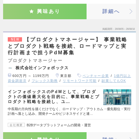
興味あり
詳細へ
掲載期間
26/08/05～26/08/18
【プロダクトマネージャー】 事業戦略
NEW
とプロダクト戦略を接続、ロードマップと実
行計画まで担うPdM募集
プロダクトマネージャー
株式会社インフォボックス
600万円 ～ 1199万円
東京都
ベンチャー企業
1億円以上
資金調達済
フレックス勤務
リモートワーク可能
副業してもOK
インフォボックスのPdMとして、プロダ
クトの価値最大化を目的に、事業戦略とプ
ロダクト戦略を接続し、ユ…
中長期の方向性を描くだけでなく、ロードマップ・アウトカム・優先順位・実行
計画へ落とし込み、開発チームやビジネスサイドと連…
B2Bデータプラットフォームの開発・運営
会社概要