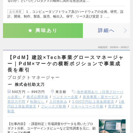
るのか」といったプロダクトの根幹に関わる意思決定…
１．コンピュータソフトウェア及びハードウェアの企画、研究、設
会社概要
計、開発、制作、製造、販売、輸出入、保守、リース及び賃貸 ２．…
興味あり
詳細へ
掲載期間
26/08/04～26/08/17
【PdM】建設×Tech事業グロースマネージャ
ー｜PdM×マーケの横断ポジションで事業成
長を牽引
プロダクトマネージャー
株式会社助太刀
500万円 ～ 899万円
東京都
海外展開あり（日系グローバ
ル企業）
株式公開準備
ベンチャー企業
新規事業・新サービス
英語力不問
転勤なし
土日祝休み
3,000万円以上資金調達済
1億
円以上資金調達済
フレックス勤務
リモートワーク可能
育児支援
制度
【仕事内容】 ・課題特定｜市場調査やデータを用いたプロ
ダクト分析、ユーザーインタビューなど定性調査を元に、顧
客ニーズや動機…