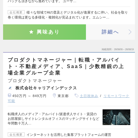
バックも頂きながら進めています。 ユーザ…
様々な領域でAIの普及とデジタル化が進展するに伴い、社会を取り
会社概要
巻く環境は更なる多様化・複雑化が見込まれています。エムシー…
興味あり
詳細へ
掲載期間
26/08/06～26/08/19
プロダクトマネージャー｜転職・アルバイ
ト・不動産メディア、SaaS｜少数精鋭の上
場企業グループ企業
プロダクトマネージャー
株式会社キャリアインデックス
450万円 ～ 849万円
東京都
土日祝休み
リモートワーク
可能
転職求人のメディア・アルバイト/派遣求人サイト・賃貸の
お部屋探しサイトレンタルオフィスのマッチングサイトなど
年間数十万人…
インターネットを活用した集客プラットフォームの運営
会社概要