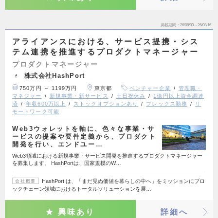
掲載期間
26/08/03～26/08/16
アライアンスにおける、サービス提携・シス
テム連携を推進するプロダクトマネージャー
プロダクトマネージャー
株式会社HashPort
750万円 ～ 1199万円
東京都
ベンチャー企業
管理職・
マネジャー
新規事業・新サービス
土日祝休み
1億円以上資金調達
済
年収600万以上
ストックオプションあり
フレックス勤務
リ
モートワーク可能
Web3ウォレットを軸に、色々な事業・サ
ービスの提案や要件定義から、プロダクト
開発を行い、エンドユー…
Web3領域における新規事業・サービス開発を推進するプロダクトマネージャー
を募集します。 HashPortは、国家規模のW…
HashPort は、「まだ見ぬ価値を暮らしの中へ」をミッションにブロ
会社概要
ックチェーン領域におけるトータルソリューションを展…
興味あり
詳細へ