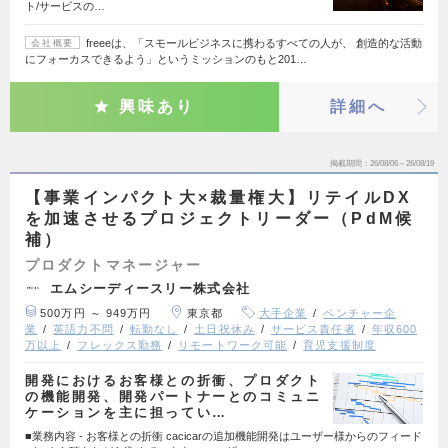
ト/サービスの…
freeeは、「スモールビジネスに携わるすべての人が、 創造的な活動
会社概要
にフォーカスできるよう」というミッションのもと201…
興味あり
詳細へ
掲載期間
26/08/06～26/08/19
【事業インパクト大×裁量権大】リテイルDX
を加速させるプロジェクトリーダー（PdM候
補）
プロダクトマネージャー
エムシーディースリー株式会社
500万円 ～ 949万円
東京都
大手企業
ベンチャー企
業
英語力不問
転勤なし
土日祝休み
サービス責任者
年収600
万以上
フレックス勤務
リモートワーク可能
育児支援制度
開発におけるお客様との折衝、プロダクト
の機能開発、開発パートナーとのコミュニ
ケーションを主に担ってい…
■業務内容 - お客様との折衝 cacicarの追加機能開発はユーザー様からのフィード