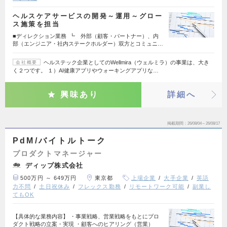
ヘルスケアサービスの開発～運用～グロー
ス施策を担当
■ディレクション業務 ┗ 外部（顧客・パートナー）、内
部（エンジニア・社内ステークホルダー）双方とコミュニ…
ヘルステック企業としてのWellmira（ウェルミラ）の事業は、大き
会社概要
く２つです。 １）AI健康アプリやウォーキングアプリな…
興味あり
詳細へ
掲載期間
26/08/04～26/08/17
PdM/バイトルトーク
プロダクトマネージャー
ディップ株式会社
500万円 ～ 649万円
東京都
上場企業
大手企業
英語
力不問
土日祝休み
フレックス勤務
リモートワーク可能
副業し
てもOK
【具体的な業務内容】 ・事業戦略、営業戦略をもとにプロ
ダクト戦略の立案・実現 ・顧客へのヒアリング（営業）