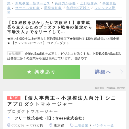
業
新規事業・新サービス
英語力が必要
土日祝休み
事業責任
者
サービス責任者
開発責任者
年収600万以上
フレックス勤
務
【CS経験を活かしたい方歓迎！】事業成
長を支えるためプロダクト戦略の策定から
市場投入までをリードして…
★国内3,000社以上が導入し解約率0.5%以下★業績昨対120％超成長の上場企業
★ 【ポジションについて】 コアプロダクト…
企業のSaaS化を加速し、ビジネスを強くする。 HENNGEのSaaS認
会社概要
証基盤は多くの企業から選ばれ続けています。 働きやす…
興味あり
詳細へ
掲載期間
26/08/06～26/08/19
【個人事業主～小規模法人向け】シニ
NEW
アプロダクトマネージャー
プロダクトマネージャー
フリー株式会社（旧：freee株式会社）
650万円 ～ 899万円
東京都
上場企業
ベンチャー企