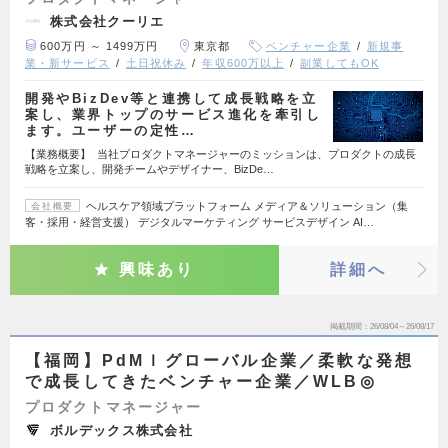
株式会社クーリエ
600万円 ～ 1499万円
東京都
ベンチャー企業
新規事
業・新サービス
土日祝休み
年収600万以上
副業してもOK
開発やBizDev等と連携して成長戦略を立
案し、業界トップのサービス進化を牽引し
ます。ユーザーの定性…
【業務概要】 当社プロダクトマネージャーのミッションは、プロダクトの成長
戦略を立案し、開発チームやデザイナー、BizDe…
ヘルスケア領域プラットフォーム メディア＆ソリューション（集
会社概要
客・採用・経営支援） デジタルマーケティング サービスデザイン AI…
興味あり
詳細へ
掲載期間
26/08/04～26/08/17
【福岡】PdMｌグローバル企業／柔軟な発想
で成長してきたベンチャー企業／WLB◎
プロダクトマネージャー
ボルデックス株式会社