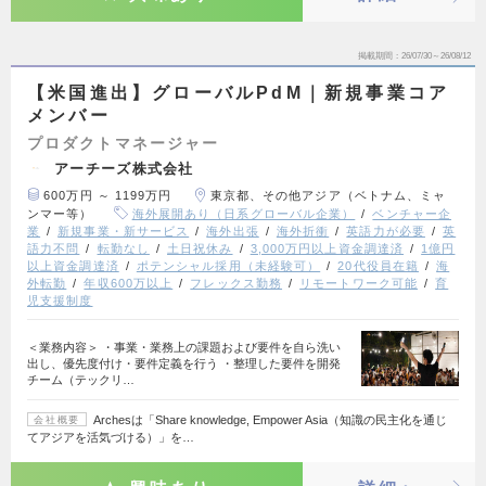
掲載期間
26/07/30～26/08/12
【米国進出】グローバルPdM｜新規事業コア
メンバー
プロダクトマネージャー
アーチーズ株式会社
600万円 ～ 1199万円
東京都、その他アジア（ベトナム、ミャ
ンマー等）
海外展開あり（日系グローバル企業）
ベンチャー企
業
新規事業・新サービス
海外出張
海外折衝
英語力が必要
英
語力不問
転勤なし
土日祝休み
3,000万円以上資金調達済
1億円
以上資金調達済
ポテンシャル採用（未経験可）
20代役員在籍
海
外転勤
年収600万以上
フレックス勤務
リモートワーク可能
育
児支援制度
＜業務内容＞ ・事業・業務上の課題および要件を自ら洗い
出し、優先度付け・要件定義を行う ・整理した要件を開発
チーム（テックリ…
Archesは「Share knowledge, Empower Asia（知識の民主化を通じ
会社概要
てアジアを活気づける）」を…