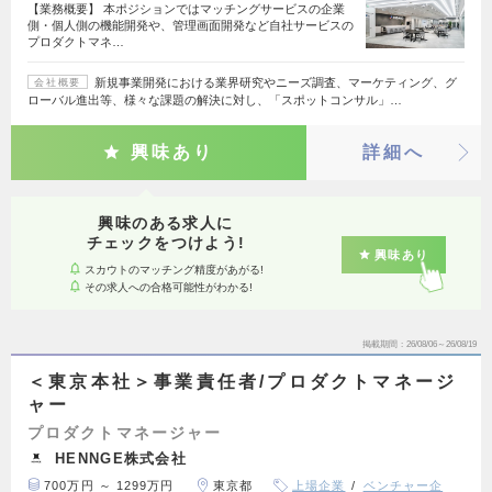
【業務概要】 本ポジションではマッチングサービスの企業
側・個人側の機能開発や、管理画面開発など自社サービスの
プロダクトマネ…
新規事業開発における業界研究やニーズ調査、マーケティング、グ
会社概要
ローバル進出等、様々な課題の解決に対し、「スポットコンサル」…
興味あり
詳細へ
興味のある求人に
チェックをつけよう!
興味あり
スカウトのマッチング精度があがる!
その求人への合格可能性がわかる!
掲載期間
26/08/06～26/08/19
＜東京本社＞事業責任者/プロダクトマネージ
ャー
プロダクトマネージャー
HENNGE株式会社
700万円 ～ 1299万円
東京都
上場企業
ベンチャー企