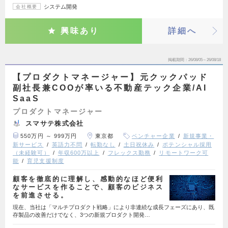
システム開発
会社概要
興味あり
詳細へ
掲載期間
26/08/05～26/08/18
【プロダクトマネージャー】元クックパッド
副社長兼COOが率いる不動産テック企業/AI
SaaS
プロダクトマネージャー
スマサテ株式会社
550万円 ～ 999万円
東京都
ベンチャー企業
新規事業・
新サービス
英語力不問
転勤なし
土日祝休み
ポテンシャル採用
（未経験可）
年収600万以上
フレックス勤務
リモートワーク可
能
育児支援制度
顧客を徹底的に理解し、感動的なほど便利
なサービスを作ることで、顧客のビジネス
を前進させる。
現在、当社は「マルチプロダクト戦略」により非連続な成長フェーズにあり、既
存製品の改善だけでなく、3つの新規プロダクト開発…