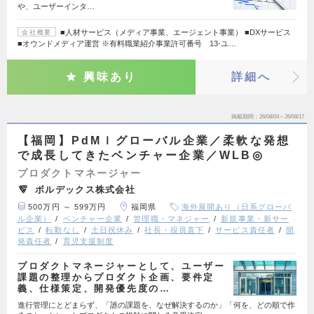
や、ユーザーインタ…
■人材サービス（メディア事業、エージェント事業） ■DXサービス
会社概要
■オウンドメディア運営 ※有料職業紹介事業許可番号 13-ユ…
興味あり
詳細へ
掲載期間
26/08/04～26/08/17
【福岡】PdMｌグローバル企業／柔軟な発想
で成長してきたベンチャー企業／WLB◎
プロダクトマネージャー
ボルデックス株式会社
500万円 ～ 599万円
福岡県
海外展開あり（日系グローバ
ル企業）
ベンチャー企業
管理職・マネジャー
新規事業・新サー
ビス
転勤なし
土日祝休み
社長・役員直下
サービス責任者
開
発責任者
育児支援制度
プロダクトマネージャーとして、ユーザー
課題の整理からプロダクト企画、要件定
義、仕様策定、開発優先度の…
進行管理にとどまらず、「誰の課題を、なぜ解決するのか」「何を、どの順で作