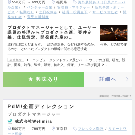
550万円 ～ 699万円
福岡県
海外展開あり（日系グローバ
ル企業）
ベンチャー企業
管理職・マネジャー
新規事業・新サー
ビス
転勤なし
土日祝休み
社長・役員直下
サービス責任者
開
発責任者
育児支援制度
プロダクトマネージャーとして、ユーザー
課題の整理からプロダクト企画、要件定
義、仕様策定、開発優先度の…
進行管理にとどまらず、「誰の課題を、なぜ解決するのか」「何を、どの順で作
るのか」といったプロダクトの根幹に関わる意思決定…
１．コンピュータソフトウェア及びハードウェアの企画、研究、設
会社概要
計、開発、制作、製造、販売、輸出入、保守、リース及び賃貸 ２．…
興味あり
詳細へ
掲載期間
26/08/04～26/08/17
PdM/企画ディレクション
プロダクトマネージャー
株式会社Wellmira
500万円 ～ 799万円
東京都
フレックス勤務
リモートワ
ーク可能