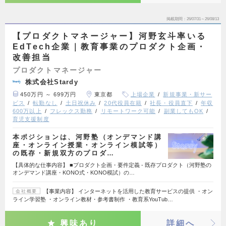
掲載期間
26/07/31～26/08/13
【プロダクトマネージャー】河野玄斗率いる
EdTech企業｜教育事業のプロダクト企画・
改善担当
プロダクトマネージャー
株式会社Stardy
450万円 ～ 699万円
東京都
上場企業
新規事業・新サー
ビス
転勤なし
土日祝休み
20代役員在籍
社長・役員直下
年収
600万以上
フレックス勤務
リモートワーク可能
副業してもOK
育児支援制度
本ポジションは、河野塾（オンデマンド講
座・オンライン授業・オンライン模試等）
の既存・新規双方のプロダ…
【具体的な仕事内容】 ■プロダクト企画・要件定義 - 既存プロダクト（河野塾の
オンデマンド講座・KONO式・KONO模試）の…
【事業内容】 インターネットを活用した教育サービスの提供 ・オン
会社概要
ライン学習塾 ・オンライン教材・参考書制作 ・教育系YouTub…
興味あり
詳細へ