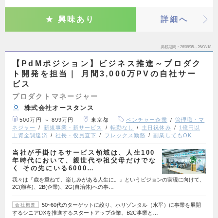
興味あり
詳細へ
掲載期間
26/08/05～26/08/18
【PdMポジション】ビジネス推進～プロダク
ト開発を担当｜ 月間3,000万PVの自社サー
ビス
プロダクトマネージャー
株式会社オースタンス
500万円 ～ 899万円
東京都
ベンチャー企業
管理職・マ
ネジャー
新規事業・新サービス
転勤なし
土日祝休み
1億円以
上資金調達済
社長・役員直下
フレックス勤務
副業してもOK
当社が手掛けるサービス領域は、人生100
年時代において、親世代や祖父母だけでな
く その先にいる6000…
我々は『歳を重ねて、楽しみがある人生に。』というビジョンの実現に向けて、
2C(顧客)、2B(企業)、2G(自治体)への事…
50~60代のターゲットに絞り、ホリゾンタル（水平）に事業を展開
会社概要
するシニアDXを推進するスタートアップ企業。B2C事業と…