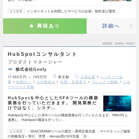
インターネットを利用したサービスの企画、制作及び運営
会社概要
興味あり
詳細へ
掲載期間
26/08/04～26/08/17
HubSpotコンサルタント
プロダクトマネージャー
株式会社Goofy
450万円 ～ 749万円
東京都
上場企業
ベンチャー企
業
転勤なし
土日祝休み
社長・役員直下
フレックス勤務
リモ
ートワーク可能
HubSpotを中心としたSFAツールの構築
業務を行っていただきます。 開発業務だ
けではなく、システ…
HubSpotを中心としたSFAツールの構築業務を行っていただきます。PMやPLと
連携し、HubSpotの構築を行ってい…
・SFA/CRM/MAツールの選定～運用定着支援 ・マーケティング施策
会社概要
の戦略策定～実行、管理 ・devops型のDX支援 「日…