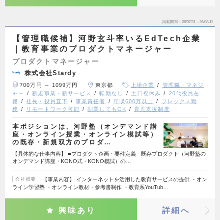
掲載期間
26/07/31～26/08/13
【管理職候補】河野玄斗率いるEdTech企業
｜教育事業のプロダクトマネージャー
プロダクトマネージャー
株式会社Stardy
700万円 ～ 1099万円
東京都
上場企業
管理職・マネジ
ャー
新規事業・新サービス
転勤なし
土日祝休み
20代役員在
籍
社長・役員直下
事業責任者
年収600万以上
フレックス勤
務
リモートワーク可能
副業してもOK
育児支援制度
本ポジションは、河野塾（オンデマンド講
座・オンライン授業・オンライン模試等）
の既存・新規双方のプロダ…
【具体的な仕事内容】 ■プロダクト企画・要件定義 - 既存プロダクト（河野塾の
オンデマンド講座・KONO式・KONO模試）の…
【事業内容】 インターネットを活用した教育サービスの提供 ・オン
会社概要
ライン学習塾 ・オンライン教材・参考書制作 ・教育系YouTub…
興味あり
詳細へ