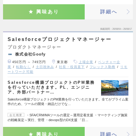
興味あり
詳細へ
掲載期間
26/08/04～26/08/17
Salesforceプロジェクトマネージャー
プロダクトマネージャー
株式会社Goofy
450万円 ～ 749万円
東京都
上場企業
ベンチャー企
業
転勤なし
土日祝休み
社長・役員直下
フレックス勤務
リモ
ートワーク可能
Salesforce構築プロジェクトのPM業務
を行っていただきます。PL、エンジニ
ア、外部パートナー…
Salesforce構築プロジェクトのPM業務を行っていただきます。全てがプライム案
件のため、ツールの開発・納品だけでな…
・SFA/CRM/MAツールの選定～運用定着支援 ・マーケティング施策
会社概要
の戦略策定～実行、管理 ・devops型のDX支援 「日…
興味あり
詳細へ