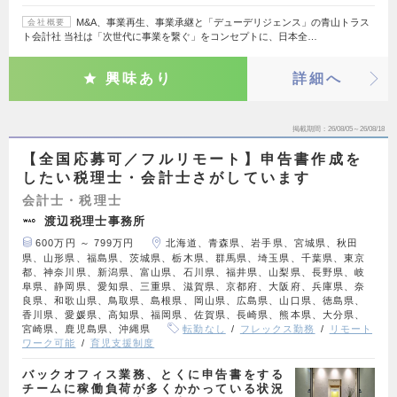
M&A、事業再生、事業承継と「デューデリジェンス」の青山トラス
会社概要
ト会計社 当社は「次世代に事業を繋ぐ」をコンセプトに、日本全…
興味あり
詳細へ
掲載期間
26/08/05～26/08/18
【全国応募可／フルリモート】申告書作成を
したい税理士・会計士さがしています
会計士・税理士
渡辺税理士事務所
600万円 ～ 799万円
北海道、青森県、岩手県、宮城県、秋田
県、山形県、福島県、茨城県、栃木県、群馬県、埼玉県、千葉県、東京
都、神奈川県、新潟県、富山県、石川県、福井県、山梨県、長野県、岐
阜県、静岡県、愛知県、三重県、滋賀県、京都府、大阪府、兵庫県、奈
良県、和歌山県、鳥取県、島根県、岡山県、広島県、山口県、徳島県、
香川県、愛媛県、高知県、福岡県、佐賀県、長崎県、熊本県、大分県、
宮崎県、鹿児島県、沖縄県
転勤なし
フレックス勤務
リモート
ワーク可能
育児支援制度
バックオフィス業務、とくに申告書をする
チームに稼働負荷が多くかかっている状況