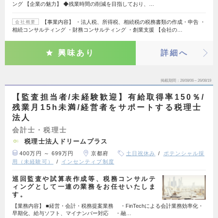
ング 【企業の魅力】 ◆残業時間の削減を目指しており、…
【事業内容】 ・法人税、所得税、相続税の税務書類の作成・申告 ・
会社概要
相続コンサルティング ・財務コンサルティング ・創業支援 【会社の…
興味あり
詳細へ
掲載期間
26/08/06～26/08/19
【監査担当者/未経験歓迎】有給取得率150％/
残業月15h未満/経営者をサポートする税理士
法人
会計士・税理士
税理士法人ドリームプラス
400万円 ～ 699万円
京都府
土日祝休み
ポテンシャル採
用（未経験可）
インセンティブ制度
巡回監査や試算表作成等、税務コンサルテ
ィングとして一連の業務をお任せいたしま
す。
【業務内容】 ■経営・会計・税務提案業務 ・FinTechによる会計業務効率化・
早期化、給与ソフト、マイナンバー対応 ・融…