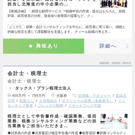
担当し北海道の中小企業の…
【業務詳細】 ・税理士顧問サービス ┗税務申告の作成・提出はもちろん、節税
対策、経営状況の分析、資金繰り改善策の提案など、ク…
税務・会計コンサルティングを中心に、経営者に寄り添い、傾聴と
会社概要
的確な助言を通じて課題解決を支援します。 ティール組織の考え方…
興味あり
詳細へ
掲載期間
26/08/06～26/08/19
会計士・税理士
会計士・税理士
タックス・プラン税理士法人
400万円 ～ 799万円
大阪府
管理職・マネジャー
英語力
不問
転勤なし
土日祝休み
ポテンシャル採用（未経験可）
イン
センティブ制度
フレックス勤務
リモートワーク可能
税理士として申告書作成・確認業務、巡回
業務、税務コンサルティング業務などの担
当業務をご担当いただきま…
◆試算表の作成 ◆決算書及び確定申告書の作成 ◆顧客巡回 ◆税務コンサルティ