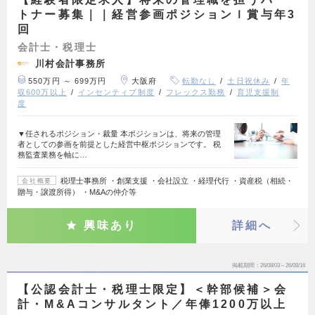
トナー募集｜｜経営参画ポジションｌ賞与年3
回
会計士・税理士
川村会計事務所
550万円 ～ 699万円
大阪府
転勤なし
土日祝休み
年
収600万以上
インセンティブ制度
フレックス勤務
育児支援制
度
▼任されるポジション・裁量 本ポジションは、将来の管理
者としての参画を前提とした経営中枢ポジションです。 税
務監査業務を軸に…
税理士事務所 ・創業支援 ・会社設立 ・経理代行 ・資産税（相続・
会社概要
贈与・譲渡所得） ・M&Aの仲介等
興味あり
詳細へ
掲載期間
26/08/03～26/08/16
【公認会計士・税理士限定】＜幹部候補＞会
計・M&Aコンサルタント／年俸1200万以上