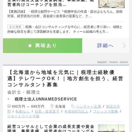
営者向けコーチングを担当…
【業務詳細】 ・税理士顧問サービス ┗税務申告の作成・提出はもちろん、節税
対策、経営状況の分析、資金繰り改善策の提案など、ク…
税務・会計コンサルティングを中心に、経営者に寄り添い、傾聴と
会社概要
的確な助言を通じて課題解決を支援します。 ティール組織の考え方…
興味あり
詳細へ
掲載期間
26/08/06～26/08/19
【北海道から地域を元気に｜税理士経験優
遇】テレワークOK！｜地方創生を担う、経営
コンサルタント募集
会計士・税理士
税理士法人UNNAMEDSERVICE
400万円 ～ 699万円
北海道
ベンチャー企業
英語力不
問
転勤なし
社長・役員直下
年収600万以上
フレックス勤務
リモートワーク可能
経営コンサルとして企業の成長支援や資金
調達、事業承継、経営者向けコーチングを