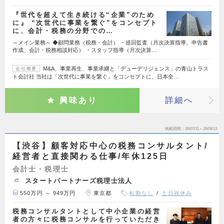
『世代を超えて生き続ける“企業”のため
に』 “次世代に事業を繋ぐ”をコンセプト
に、会計・税務の分野での…
～メイン業務～ ◆顧問業務（税務・会計） ・巡回監査（月次決算指導、申告書
作成、会計・税務相談対応） ・スタッフ指導（月次決算…
M&A、事業再生、事業承継と「デューデリジェンス」の青山トラス
会社概要
ト会計社 当社は「次世代に事業を繋ぐ」をコンセプトに、日本全…
興味あり
詳細へ
掲載期間
26/07/31～26/08/13
【渋谷】顧客対応中心の税務コンサルタント/
経営者と直接関わる仕事/年休125日
会計士・税理士
スタートパートナーズ税理士法人
550万円 ～ 949万円
東京都
転勤なし
土日祝休み
税務コンサルタントとして中小企業の経営
者の方々に税務コンサルを行っていただき