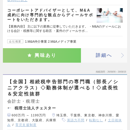
コーポレートアドバイザーとして、M&A
成約に向け専門的な観点からディールサポ
ートをいただきます。
【業務内容】 主に以下の業務に従事していただきます。 ・M&Aのディールにお
ける会計・税務等に関する助言 ・案件のディールサポ…
1.M&A仲介事業 2.M&Aメディア事業
会社概要
興味あり
詳細へ
掲載期間
26/08/06～26/08/19
【全国】相続税申告部門の専門職（部長／シ
ニアクラス）◇勤務体制が選べる！◇成長性
＆安定性抜群
会計士・税理士
税理士法人チェスター
600万円 ～ 1199万円
埼玉県、千葉県、東京都、神奈川県、愛
知県、京都府、大阪府、兵庫県
英語力不問
転勤なし
土日祝休
み
育児支援制度