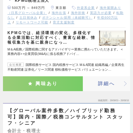
KPMG税理士法人
500万円 ～ 849万円
東京都
外資系企業
海外展開あり
（日系グローバル企業）
海外出張
海外折衝
英語力が必要
転勤
なし
土日祝休み
ポテンシャル採用（未経験可）
年収600万以
上
リモートワーク可能
育児支援制度
KPMGでは、経済環境の変化、多様化す
る企業活動に対応すべく、豊富な経験、情
報収集力を基に親身になっ…
M＆A税務／国際税務に関するアドバイザリー業務に携わっていただきます。 <
業務内容> •企業買収(M&A)に係る税務アドバイ…
国際税務サービス 国内税務サービス M＆A関連 組織再編／企業再生
会社概要
不動産関連 証券化／リース関連 移転価格サービス バリュエーション…
興味あり
詳細へ
掲載期間
26/08/03～26/08/16
【グローバル案件多数／ハイブリッド勤務
可】国内・国際／税務コンサルタント スタッ
フ・シニア
会計士・税理士