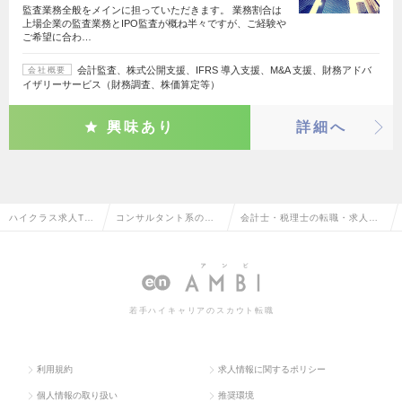
監査業務全般をメインに担っていただきます。 業務割合は
上場企業の監査業務とIPO監査が概ね半々ですが、ご経験や
ご希望に合わ…
会計監査、株式公開支援、IFRS 導入支援、M&A 支援、財務アドバ
会社概要
イザリーサービス（財務調査、株価算定等）
興味あり
詳細へ
ハイクラス求人TO
コンサルタント系の転
会計士・税理士の転職・求人情
P
職
報
若手ハイキャリアのスカウト転職
利用規約
求人情報に関するポリシー
個人情報の取り扱い
推奨環境