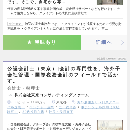
です。そこで、自宅から専…
仕事内容 財務戦略立案や事業計画作成、資金繰りサポートなどを行います。チ
ームで協力しながら、クライアントの成長に直接貢献で…
渡辺税理士事務所では、 ・クライアントが成長するために必要な財
会社概要
務戦略を ・クライアントとともに作成し実行支援していきます。 事…
興味あり
詳細へ
掲載期間
26/08/05～26/08/18
公認会計士（東京）|会計の専門性を、海外子
会社管理・国際税務会計のフィールドで活か
す。
会計士・税理士
株式会社東京コンサルティングファーム
600万円 ～ 1199万円
東京都
海外展開あり（日系グロー
バル企業）
ベンチャー企業
土日祝休み
ポテンシャル採用（未経
験可）
20代役員在籍
社長・役員直下
・国際税務会計、グループ会計の標準化支援 ・海外子会社
の会計・財務管理サポート ・財務デューデリジェンス ・ク