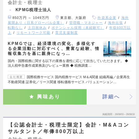
会計士・税理士
KPMG税理士法人
850万円 ～ 1049万円
東京都、大阪府
外資系企業
海外
展開あり（日系グローバル企業）
管理職・マネジャー
海外出張
転勤なし
土日祝休み
ポテンシャル採用（未経験可）
年収600万以
上
リモートワーク可能
育児支援制度
KPMGでは、経済環境の変化、多様化す
る企業活動に対応すべく、豊富な経験、情
報収集力を基に親身になっ…
国内・国際税務に関する以下の業務を適性に応じて担当していただきます。 ◆
法人税申告書作成業務及びレビュー業務 ◆ 税務調査…
国際税務サービス 国内税務サービス M＆A関連 組織再編／企業再生
会社概要
不動産関連 証券化／リース関連 移転価格サービス バリュエーション…
興味あり
詳細へ
掲載期間
26/08/03～26/08/16
【公認会計士・税理士限定】会計・M&Aコン
サルタント／年俸800万以上