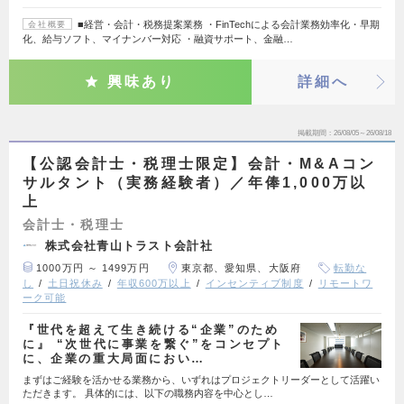
■経営・会計・税務提案業務 ・FinTechによる会計業務効率化・早期
会社概要
化、給与ソフト、マイナンバー対応 ・融資サポート、金融…
興味あり
詳細へ
掲載期間
26/08/05～26/08/18
【公認会計士・税理士限定】会計・M&Aコン
サルタント（実務経験者）／年俸1,000万以
上
会計士・税理士
株式会社青山トラスト会計社
1000万円 ～ 1499万円
東京都、愛知県、大阪府
転勤な
し
土日祝休み
年収600万以上
インセンティブ制度
リモートワ
ーク可能
『世代を超えて生き続ける“企業”のため
に』 “次世代に事業を繋ぐ”をコンセプト
に、企業の重大局面におい…
まずはご経験を活かせる業務から、いずれはプロジェクトリーダーとして活躍い
ただきます。 具体的には、以下の職務内容を中心とし…