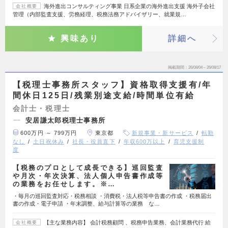
海外進出コンサルティング事業 日系企業の海外進出支援 海外子会社
会社概要
管理（内部監査支援、労務経理、税務法務アドバイザリー、就業規…
興味あり
詳細へ
掲載期間
26/08/04～26/08/17
【税理士事務所スタッフ】資格取得支援有/年
間休日125日/残業別途支給/時間単位有給
会計士・税理士
安居謙太郎税理士事務所
600万円 ～ 799万円
東京都
新規事業・新サービス
転勤
なし
土日祝休み
社長・役員直下
年収600万以上
育児支援制
度
【税務のプロとして成長できる】巡回監査
や月次・年次決算、法人個人申告書作成等
の業務をお任せします。※…
・毎月の巡回監査対応・税務相談 ・消費税・法人税等申告書の作成 ・税務届出
書の作成・電子申請 ・年末調整、給与計算等の業務 な…
【主な業務内容】 会計税務顧問 、税務申告業務、会計業務代行 給
会社概要