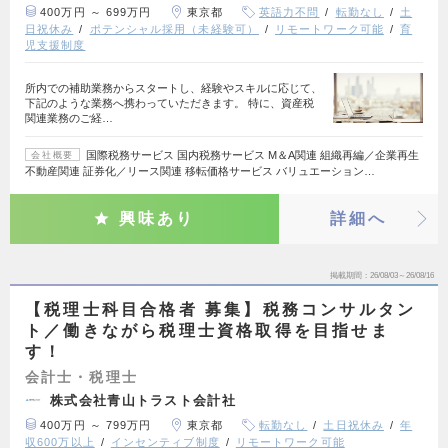
400万円 ～ 699万円
東京都
英語力不問
転勤なし
土
日祝休み
ポテンシャル採用（未経験可）
リモートワーク可能
育
児支援制度
所内での補助業務からスタートし、経験やスキルに応じて、
下記のような業務へ携わっていただきます。 特に、資産税
関連業務のご経…
国際税務サービス 国内税務サービス M＆A関連 組織再編／企業再生
会社概要
不動産関連 証券化／リース関連 移転価格サービス バリュエーション…
興味あり
詳細へ
掲載期間
26/08/03～26/08/16
【税理士科目合格者 募集】税務コンサルタン
ト／働きながら税理士資格取得を目指せま
す！
会計士・税理士
株式会社青山トラスト会計社
400万円 ～ 799万円
東京都
転勤なし
土日祝休み
年
収600万以上
インセンティブ制度
リモートワーク可能