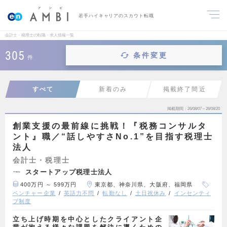
若手ハイキャリアのスカウト転職
会計士・税理士の転職・求人情報一覧
305
条件変更
件
すべて
新着のみ
掲載終了間近
掲載期間
26/08/07～26/08/20
創業支援の最前線に挑戦！『税務コンサルタ
ント』職／“話しやすさNo.1”を目指す税理士
法人
会計士・税理士
スタートアップ税理士法人
400万円 ～ 599万円
東京都、神奈川県、大阪府、福岡県
ベンチャー企業
英語力不問
転勤なし
土日祝休み
インセンティ
ブ制度
立ち上げ時期を中心としたクライアント企