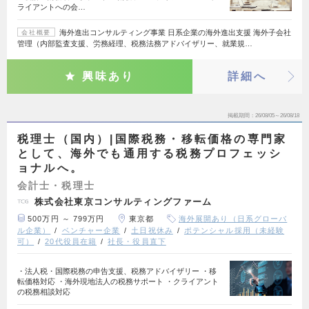
ライアントへの会…
海外進出コンサルティング事業 日系企業の海外進出支援 海外子会社
会社概要
管理（内部監査支援、労務経理、税務法務アドバイザリー、就業規…
興味あり
詳細へ
掲載期間
26/08/05～26/08/18
税理士（国内）|国際税務・移転価格の専門家
として、海外でも通用する税務プロフェッシ
ョナルへ。
会計士・税理士
株式会社東京コンサルティングファーム
500万円 ～ 799万円
東京都
海外展開あり（日系グローバ
ル企業）
ベンチャー企業
土日祝休み
ポテンシャル採用（未経験
可）
20代役員在籍
社長・役員直下
・法人税・国際税務の申告支援、税務アドバイザリー ・移
転価格対応 ・海外現地法人の税務サポート ・クライアント
の税務相談対応