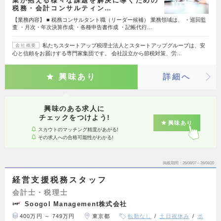
業が抱える様々な課題を解決に導くための
税務・会計コンサルティン…
【業務内容】 ■ 税務コンサルタント職（リーダー候補） 業務領域は、 ・巡回監
査 ・月次・年次決算作成 ・各種申告書作成 ・記帳代行…
私たちスタートアップ税理士法人とスタートアップグループは、安
会社概要
心と信頼をお届けする専門家集団です。 会社設立から節税対策、労…
興味あり
詳細へ
興味のある求人に
チェックをつけよう!
興味あり
スカウトのマッチング精度があがる!
その求人への合格可能性がわかる!
掲載期間
26/08/07～26/08/20
経営支援税務スタッフ
会計士・税理士
Soogol Management株式会社
400万円 ～ 749万円
東京都
転勤なし
土日祝休み
ポ