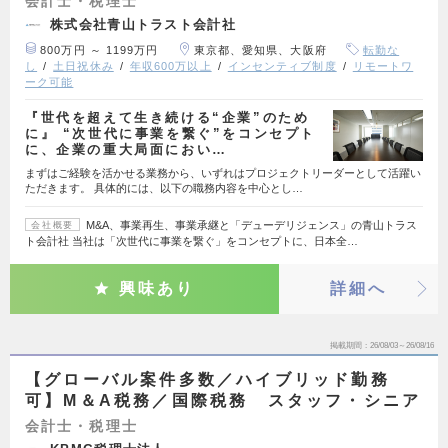
会計士・税理士
株式会社青山トラスト会計社
800万円 ～ 1199万円
東京都、愛知県、大阪府
転勤な
し
土日祝休み
年収600万以上
インセンティブ制度
リモートワ
ーク可能
『世代を超えて生き続ける“企業”のため
に』 “次世代に事業を繋ぐ”をコンセプト
に、企業の重大局面におい…
まずはご経験を活かせる業務から、いずれはプロジェクトリーダーとして活躍い
ただきます。 具体的には、以下の職務内容を中心とし…
M&A、事業再生、事業承継と「デューデリジェンス」の青山トラス
会社概要
ト会計社 当社は「次世代に事業を繋ぐ」をコンセプトに、日本全…
興味あり
詳細へ
掲載期間
26/08/03～26/08/16
【グローバル案件多数／ハイブリッド勤務
可】M＆A税務／国際税務 スタッフ・シニア
会計士・税理士