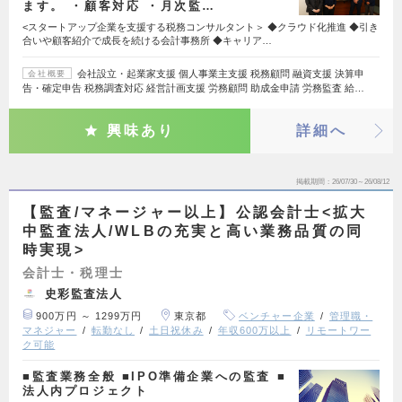
ます。 ・顧客対応 ・月次監…
<スタートアップ企業を支援する税務コンサルタント＞ ◆クラウド化推進 ◆引き
合いや顧客紹介で成長を続ける会計事務所 ◆キャリア…
会社設立・起業家支援 個人事業主支援 税務顧問 融資支援 決算申
会社概要
告・確定申告 税務調査対応 経営計画支援 労務顧問 助成金申請 労務監査 給…
興味あり
詳細へ
掲載期間
26/07/30～26/08/12
【監査/マネージャー以上】公認会計士<拡大
中監査法人/WLBの充実と高い業務品質の同
時実現>
会計士・税理士
史彩監査法人
900万円 ～ 1299万円
東京都
ベンチャー企業
管理職・
マネジャー
転勤なし
土日祝休み
年収600万以上
リモートワー
ク可能
■監査業務全般 ■IPO準備企業への監査 ■
法人内プロジェクト