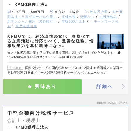
KPMG税理士法人
500万円 ～ 599万円
東京都、大阪府
外資系企業
海外展
開あり（日系グローバル企業）
海外出張
転勤なし
土日祝休み
ポテンシャル採用（未経験可）
年収600万以上
リモートワーク可
能
育児支援制度
KPMGでは、経済環境の変化、多様化す
る企業活動に対応すべく、豊富な経験、情
報収集力を基に親身になっ…
国内・国際税務に関する以下の業務を適性に応じて担当していただきます。 ◆
法人税申告書作成業務及びレビュー業務 ◆ 税務調査…
国際税務サービス 国内税務サービス M＆A関連 組織再編／企業再生
会社概要
不動産関連 証券化／リース関連 移転価格サービス バリュエーション…
興味あり
詳細へ
掲載期間
26/08/03～26/08/16
中堅企業向け税務サービス
会計士・税理士
KPMG税理士法人