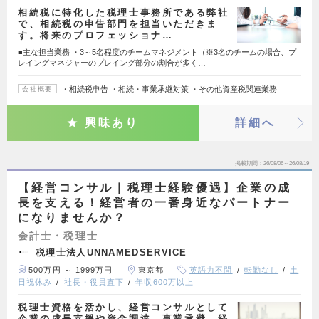
相続税に特化した税理士事務所である弊社
で、相続税の申告部門を担当いただきま
す。将来のプロフェッショナ…
■主な担当業務 ・3～5名程度のチームマネジメント（※3名のチームの場合、プ
レイングマネジャーのプレイング部分の割合が多く…
・相続税申告 ・相続・事業承継対策 ・その他資産税関連業務
会社概要
興味あり
詳細へ
掲載期間
26/08/06～26/08/19
【経営コンサル｜税理士経験優遇】企業の成
長を支える！経営者の一番身近なパートナー
になりませんか？
会計士・税理士
税理士法人UNNAMEDSERVICE
500万円 ～ 1999万円
東京都
英語力不問
転勤なし
土
日祝休み
社長・役員直下
年収600万以上
税理士資格を活かし、経営コンサルとして
企業の成長支援や資金調達、事業承継、経