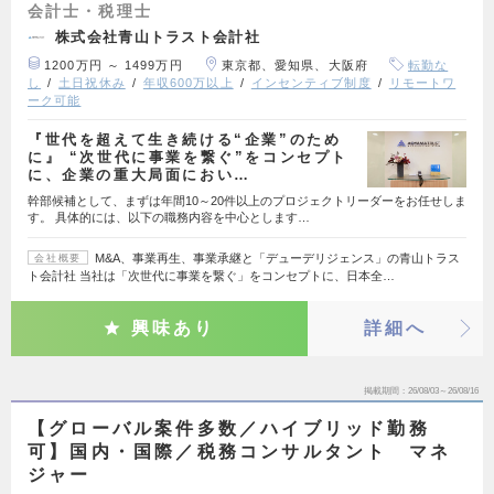
会計士・税理士
株式会社青山トラスト会計社
1200万円 ～ 1499万円
東京都、愛知県、大阪府
転勤な
し
土日祝休み
年収600万以上
インセンティブ制度
リモートワ
ーク可能
『世代を超えて生き続ける“企業”のため
に』 “次世代に事業を繋ぐ”をコンセプト
に、企業の重大局面におい…
幹部候補として、まずは年間10～20件以上のプロジェクトリーダーをお任せしま
す。 具体的には、以下の職務内容を中心とします…
M&A、事業再生、事業承継と「デューデリジェンス」の青山トラス
会社概要
ト会計社 当社は「次世代に事業を繋ぐ」をコンセプトに、日本全…
興味あり
詳細へ
掲載期間
26/08/03～26/08/16
【グローバル案件多数／ハイブリッド勤務
可】国内・国際／税務コンサルタント マネ
ジャー