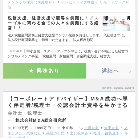
テンシャル採用（未経験可）
インセンティブ制度
リモートワーク可
能
税務支援、経営支援で顧客を笑顔に！／ス
ーゴルに関わる全ての人々を笑顔にする経
営！！
法人税務顧問業務と経営支援型コンサル業務をお任せします。 入社後まずは、
法人税務顧問業務をご担当いただきます。 法人税務顧問…
中小企業、スタートアップを中心に、税務・会計を軸とした経営コ
会社概要
ンサルティング事業。 税務顧問、財務顧問、資金調達支援、経営支…
興味あり
詳細へ
掲載期間
26/08/06～26/08/19
【コーポレートアドバイザー】M&A成功へ導
く伴走者/税理士・公認会計士資格を生かせる
会計士・税理士
株式会社M＆A総合研究所
1000万円 ～ 1999万円
東京都
上場企業
大手企業
マ
ネジメント業務なし
英語力不問
土日祝休み
社長・役員直下
年
収600万以上