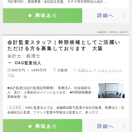
与計算代行 、新規事業・会社設立支援、 ＮＰＯ等非営利法人会計…
興味あり
詳細へ
掲載期間
26/08/04～26/08/17
会計監査スタッフ｜幹部候補としてご活躍い
ただける方を募集しております 大阪
会計士・税理士
OAG監査法人
600万円 ～ 1499万円
大阪府
転勤なし
リモートワーク
可能
■会計監査(法定の監査証明業務) 医療法人、社会福祉法
人、及び、上場会社がメインになります。 ■内部統制構築・
業務改善・決…
OAG 監査法人では、金融商品取引監査や会社法監査、医療法人・社
会社概要
会福祉法人監査、ファンド監査や学校法人監査など、多くのフ…
興味あり
詳細へ