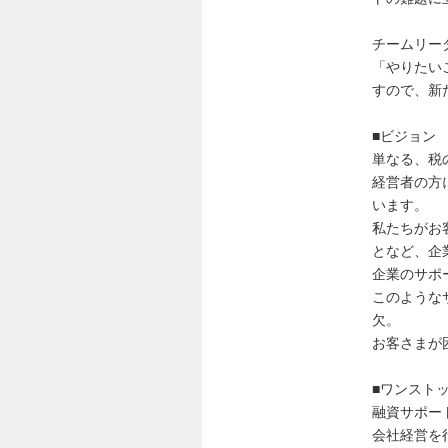
チームリー
「やりたい
すので、新
■ビジョン
単なる、税
経営者の方
います。
私たちがお
となど、企
企業のサポ
このような
欠。
お客さまが
■ワンスト
融資サポー
会社経営を