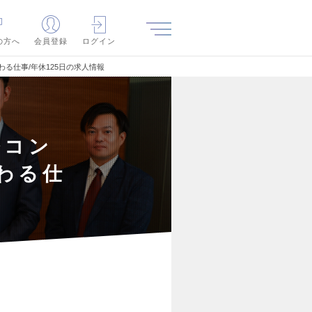
の方へ
会員登録
ログイン
る仕事/年休125日の求人情報
務コン
わる仕