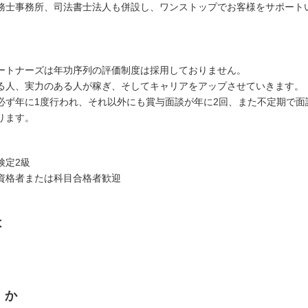
務士事務所、司法書士法人も併設し、ワンストップでお客様をサポート
ートナーズは年功序列の評価制度は採用しておりません。
る人、実力のある人が稼ぎ、そしてキャリアをアップさせていきます。
必ず年に1度行われ、それ以外にも賞与面談が年に2回、また不定期で面
ります。
検定2級
資格者または科目合格者歓迎
は
くか