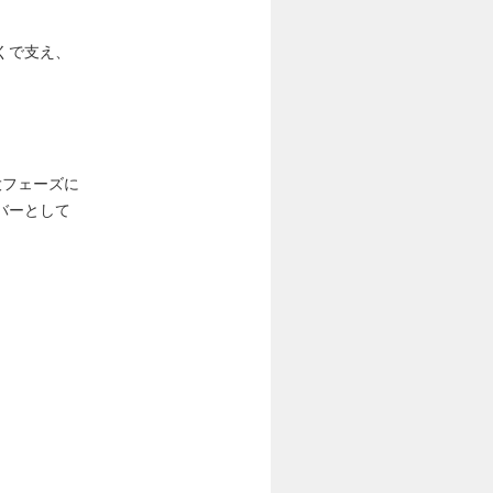
くで支え、
大フェーズに
バーとして