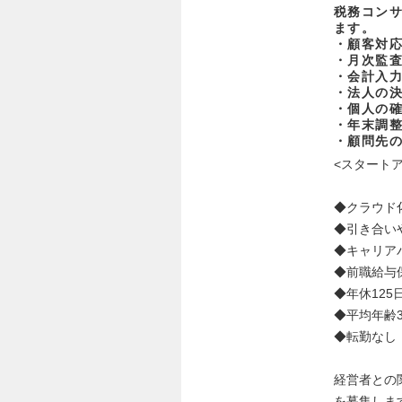
税務コン
ます。
・顧客対
・月次監
・会計入
・法人の
・個人の
・年末調
・顧問先
<スタート
◆クラウド
◆引き合い
◆キャリア
◆前職給与
◆年休125
◆平均年齢3
◆転勤なし
経営者との
を募集しま