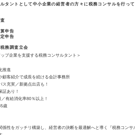
サルタントとして中小企業の経営者の方々に税務コンサルを行って
応
査査
力
決算申告
確定申告
整
の税務調査立会
アップ企業を支援する税務コンサルタント＞
化推進
や顧客紹介で成長を続ける会計事務所
パス充実／新拠点出店も！
保証あり！
日／有給消化率80％以上！
5歳
関係性をガッチリ構築し、経営者の決断を最適解へと導く『税務コンサ
す。