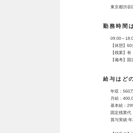
東京都渋谷区
勤務時間
09:00～1
【休憩】60
【残業】有
【備考】固定
給与はど
年収：560万
月給：400,0
基本給：299
固定残業代：1
賞与実績:年