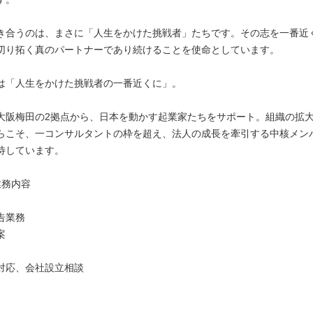
き合うのは、まさに「人生をかけた挑戦者」たちです。その志を一番近
切り拓く真のパートナーであり続けることを使命としています。
は「人生をかけた挑戦者の一番近くに」。
大阪梅田の2拠点から、日本を動かす起業家たちをサポート。組織の拡
らこそ、一コンサルタントの枠を超え、法人の成長を牽引する中核メン
待しています。
業務内容
告業務
案
対応、会社設立相談