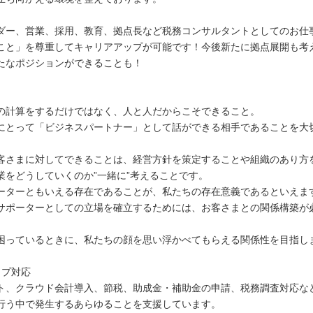
ダー、営業、採用、教育、拠点長など税務コンサルタントとしてのお仕
こと」を尊重してキャリアアップが可能です！今後新たに拠点展開も考
たなポジションができることも！
の計算をするだけではなく、人と人だからこそできること。
にとって「ビジネスパートナー」として話ができる相手であることを大
客さまに対してできることは、経営方針を策定することや組織のあり方
業をどうしていくのか”一緒に”考えることです。
ーターともいえる存在であることが、私たちの存在意義であるといえま
サポーターとしての立場を確立するためには、お客さまとの関係構築が
困っているときに、私たちの顔を思い浮かべてもらえる関係性を目指し
ップ対応
ト、クラウド会計導入、節税、助成金・補助金の申請、税務調査対応な
行う中で発生するあらゆることを支援しています。