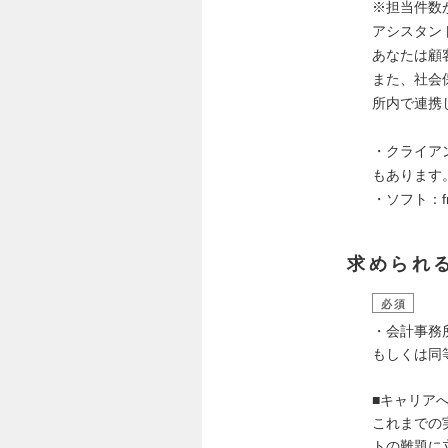
※担当件数
アシスタン
あなたは顧
また、社会
所内で連携
・クライア
もあります
・ソフト：f
求められ
必須
・会計事務
もしくは同
■キャリア
これまでの
トの難題に