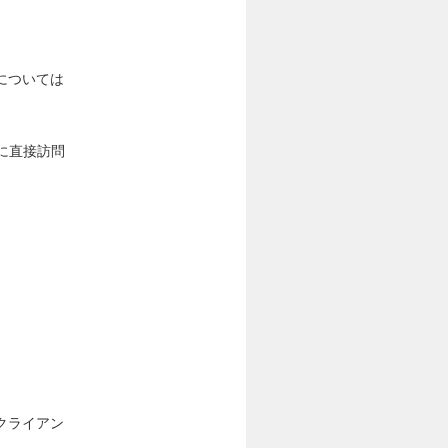
については
に直接訪問
クライアン