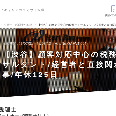
ハイキャリアのスカウト転職
初めて
会計士・税理士の転職
【渋谷】顧客対応中心の税務コンサルタント/経営者と直接関わ
掲載期間
26/07/31～26/08/13
求人No.QAFNT-004
【渋谷】顧客対応中心の税
サルタント/経営者と直接関
事/年休125日
税理士