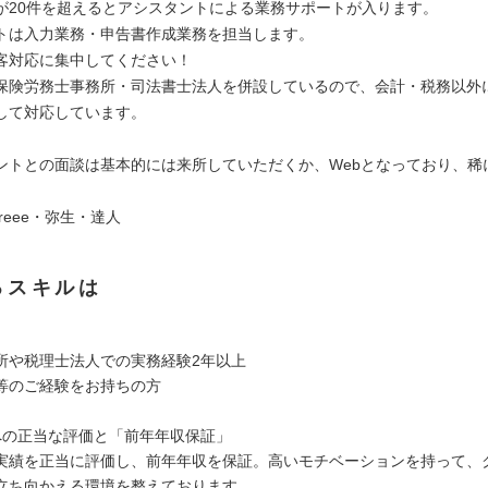
が20件を超えるとアシスタントによる業務サポートが入ります。
トは入力業務・申告書作成業務を担当します。
客対応に集中してください！
保険労務士事務所・司法書士法人を併設しているので、会計・税務以外
して対応しています。
ントとの面談は基本的には来所していただくか、Webとなっており、稀
。
reee・弥生・達人
るスキルは
所や税理士法人での実務経験2年以上
等のご経験をお持ちの方
への正当な評価と「前年年収保証」
実績を正当に評価し、前年年収を保証。高いモチベーションを持って、
立ち向かえる環境を整えております。