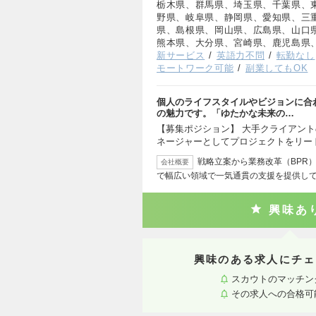
栃木県、群馬県、埼玉県、千葉県、
野県、岐阜県、静岡県、愛知県、三
県、島根県、岡山県、広島県、山口
熊本県、大分県、宮崎県、鹿児島県
新サービス
英語力不問
転勤なし
モートワーク可能
副業してもOK
個人のライフスタイルやビジョンに合
の魅力です。「ゆたかな未来の…
【募集ポジション】 大手クライアント
ネージャーとしてプロジェクトをリー
戦略立案から業務改革（BPR
会社概要
で幅広い領域で一気通貫の支援を提供して
興味あ
興味のある求人にチェ
スカウトのマッチン
その求人への合格可