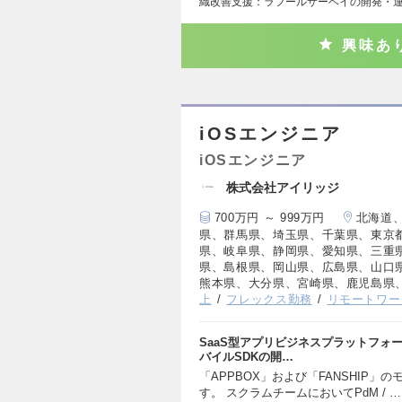
織改善支援：ラフールサーベイの開発・運
興味あ
iOSエンジニア
iOSエンジニア
株式会社アイリッジ
700万円 ～ 999万円
北海道
県、群馬県、埼玉県、千葉県、東京
県、岐阜県、静岡県、愛知県、三重
県、島根県、岡山県、広島県、山口
熊本県、大分県、宮崎県、鹿児島県
上
フレックス勤務
リモートワー
SaaS型アプリビジネスプラットフォーム
バイルSDKの開…
「APPBOX」および「FANSHIP」
す。 スクラムチームにおいてPdM / …