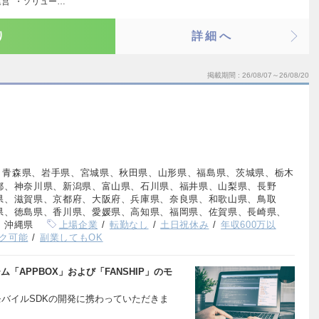
営 ・ソリュー…
り
詳細へ
掲載期間
26/08/07～26/08/20
、青森県、岩手県、宮城県、秋田県、山形県、福島県、茨城県、栃木
都、神奈川県、新潟県、富山県、石川県、福井県、山梨県、長野
県、滋賀県、京都府、大阪府、兵庫県、奈良県、和歌山県、鳥取
県、徳島県、香川県、愛媛県、高知県、福岡県、佐賀県、長崎県、
、沖縄県
上場企業
転勤なし
土日祝休み
年収600万以
ク可能
副業してもOK
「APPBOX」および「FANSHIP」のモ
のモバイルSDKの開発に携わっていただきま