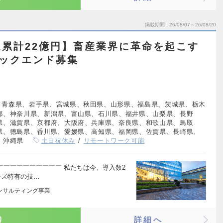
掲載期間
26/08/07～26/08/20
累計22億円】畜産業界に革命を起こす
バックエンド募集
、青森県、岩手県、宮城県、秋田県、山形県、福島県、茨城県、栃木
都、神奈川県、新潟県、富山県、石川県、福井県、山梨県、長野
県、滋賀県、京都府、大阪府、兵庫県、奈良県、和歌山県、鳥取
県、徳島県、香川県、愛媛県、高知県、福岡県、佐賀県、長崎県、
、沖縄県
土日祝休み
リモートワーク可能
￣￣￣￣￣￣￣￣￣￣ 私たちは今、導入数2
ーズ特有の技…
コンサルティング事業
り
詳細へ