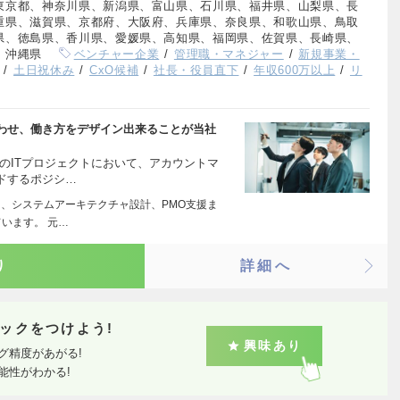
東京都、神奈川県、新潟県、富山県、石川県、福井県、山梨県、長
重県、滋賀県、京都府、大阪府、兵庫県、奈良県、和歌山県、鳥取
県、徳島県、香川県、愛媛県、高知県、福岡県、佐賀県、長崎県、
、沖縄県
ベンチャー企業
管理職・マネジャー
新規事業・
土日祝休み
CxO候補
社長・役員直下
年収600万以上
リ
わせ、働き方をデザイン出来ることが当社
のITプロジェクトにおいて、アカウントマ
ドするポジシ…
）、システムアーキテクチャ設計、PMO支援ま
います。 元…
り
詳細へ
ックをつけよう!
興味あり
グ精度があがる!
能性がわかる!