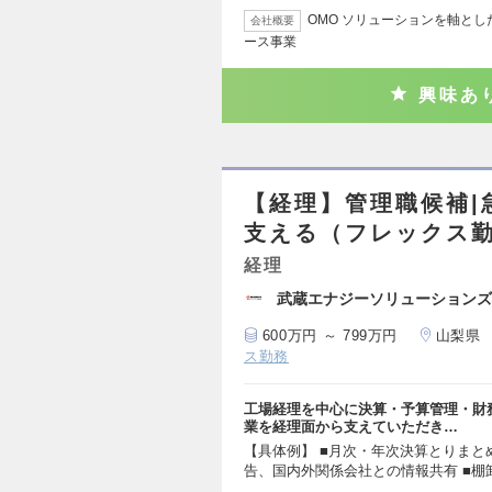
OMO ソリューションを軸と
会社概要
ース事業
興味あ
【経理】管理職候補|
支える（フレックス
経理
武蔵エナジーソリューションズ
600万円 ～ 799万円
山梨県
ス勤務
工場経理を中心に決算・予算管理・財
業を経理面から支えていただき…
【具体例】 ■月次・年次決算とりまと
告、国内外関係会社との情報共有 ■棚