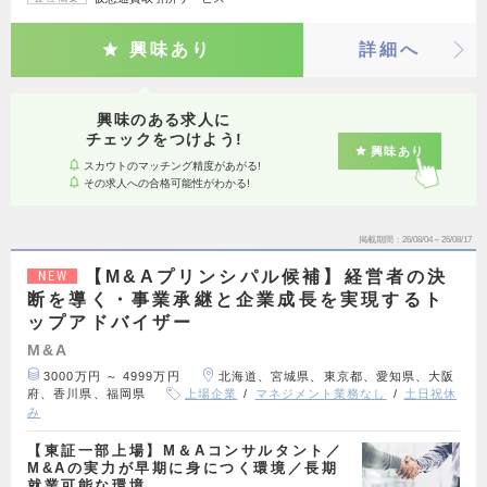
興味あり
詳細へ
興味のある求人に
チェックをつけよう!
興味あり
スカウトのマッチング精度があがる!
その求人への合格可能性がわかる!
掲載期間
26/08/04～26/08/17
【M&Aプリンシパル候補】経営者の決
NEW
断を導く・事業承継と企業成長を実現するト
ップアドバイザー
M&A
3000万円 ～ 4999万円
北海道、宮城県、東京都、愛知県、大阪
府、香川県、福岡県
上場企業
マネジメント業務なし
土日祝休
み
【東証一部上場】M＆Aコンサルタント／
M&Aの実力が早期に身につく環境／長期
就業可能な環境