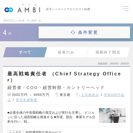
若手ハイキャリアのスカウト転職
3000万円以上の転職・求人情報一覧
4
条件変更
件
すべて
新着のみ
掲載終了間近
掲載期間
26/08/06～26/08/19
最高戦略責任者 （Chief Strategy Office
r）
経営者・COO・経営幹部・カントリーヘッド
3000万円 ～ 4999万円
東京都
土日祝休み
年収600万以
上
育児支援制度
■企業全体の中長期戦略の策定および実行を主導し、ビジョ
ンに沿った成長戦略を推進する ■市場、競合、事業モデル分
析を行い、戦…
仮想通貨取引所サービス
会社概要