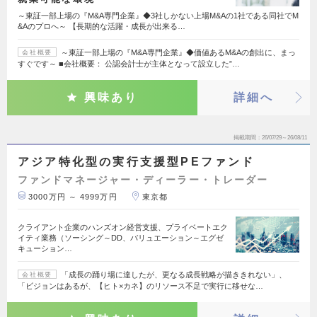
～東証一部上場の『M&A専門企業』◆3社しかない上場M&Aの1社である同社でM
&Aのプロへ～ 【長期的な活躍・成長が出来る…
～東証一部上場の『M&A専門企業』◆価値あるM&Aの創出に、まっ
会社概要
すぐです～ ■会社概要： 公認会計士が主体となって設立した”…
興味あり
詳細へ
掲載期間
26/07/29～26/08/11
アジア特化型の実行支援型PEファンド
ファンドマネージャー・ディーラー・トレーダー
3000万円 ～ 4999万円
東京都
クライアント企業のハンズオン経営支援、プライベートエク
イティ業務（ソーシング～DD、バリュエーション～エグゼ
キューション…
「成長の踊り場に達したが、更なる成長戦略が描ききれない」、
会社概要
「ビジョンはあるが、【ヒト×カネ】のリソース不足で実行に移せな…