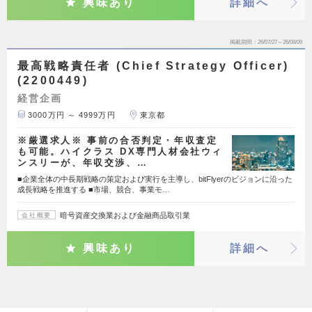
興味あり
詳細へ
掲載期間
26/07/27～26/08/09
最高戦略責任者 (Chief Strategy Officer)
(2200449)
経営企画
3000万円 ～ 4999万円
東京都
※厳選求人※ 事前の合否判定・年収査定
も可能。ハイクラス DX専門人材会社ウィ
ンスリーが、年収交渉、…
■企業全体の中長期戦略の策定および実行を主導し、bitFlyerのビジョンに沿った
成長戦略を推進する ■市場、競合、事業モ…
暗号資産交換業および金融商品取引業
会社概要
興味あり
詳細へ