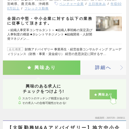
宮崎県、鹿児島県、沖縄県
ベンチャー企業
土日祝休み
年収60
0万以上
フレックス勤務
全国の中堅・中小企業に対する以下の業務
に従事して頂きます。
＜組織人事変革コンサルタント＞ ■組織人事戦略の策定及び
人事制度の構築 ■タレントマネジメント ■組織開発・人財開
発マネジメン…
財務アドバイザリー 事業再生・経営改善コンサルティング デューデ
会社概要
ィリジェンス（財務・事業・資金繰り） 経営の意思決定に関するサ…
興味あり
詳細へ
興味のある求人に
チェックをつけよう!
興味あり
スカウトのマッチング精度があがる!
その求人への合格可能性がわかる!
掲載期間
26/07/29～26/08/11
【大阪勤務M&Aアドバイザリー】地方中小企