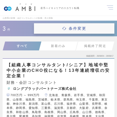
若手ハイキャリアのスカウト転職
山形県の財務・会計コンサルタントの転職・求人情報
3
条件変更
件
すべて
新着のみ
掲載終了間近
掲載期間
26/08/04～26/08/17
【組織人事コンサルタント/シニア】地域中堅
中小企業のCHO役になる！13年連続増収の安
定企業！
財務・会計コンサルタント
ロングブラックパートナーズ株式会社
700万円 ～ 999万円
北海道、青森県、岩手県、宮城県、秋田
県、山形県、福島県、茨城県、栃木県、群馬県、埼玉県、千葉県、東京
都、神奈川県、新潟県、富山県、石川県、福井県、山梨県、長野県、岐
阜県、静岡県、愛知県、三重県、滋賀県、京都府、大阪府、兵庫県、奈
良県、和歌山県、鳥取県、島根県、岡山県、広島県、山口県、徳島県、
香川県、愛媛県、高知県、福岡県、佐賀県、長崎県、熊本県、大分県、