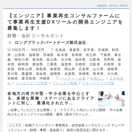
掲載期間
26/07/29～26/08/11
【エンジニア】事業再生コンサルファームに
て事業再生支援DXツールの開発エンジニアを
募集します！
財務・会計コンサルタント
ロングブラックパートナーズ株式会社
700万円 ～ 999万円
北海道、青森県、岩手県、宮城県、秋田
県、山形県、福島県、茨城県、栃木県、群馬県、埼玉県、千葉県、東京
都、神奈川県、新潟県、富山県、石川県、福井県、山梨県、長野県、岐
阜県、静岡県、愛知県、三重県、滋賀県、京都府、大阪府、兵庫県、奈
良県、和歌山県、鳥取県、島根県、岡山県、広島県、山口県、徳島県、
香川県、愛媛県、高知県、福岡県、佐賀県、長崎県、熊本県、大分県、
宮崎県、鹿児島県、沖縄県
ベンチャー企業
転勤なし
土日祝休
み
インセンティブ制度
フレックス勤務
リモートワーク可能
各地方の有力中堅・中小企業を中心とす
る、多様な業種・ステージにあるクライア
ントに対し、 最適化されたサ…
＜従事していただく主な業務＞ １．クライアント向けシステム開発 ・中小企業
向けモニタリングツールの開発・運用（既存プロジェク…
財務アドバイザリー 事業再生・経営改善コンサルティング デューデ
会社概要
ィリジェンス（財務・事業・資金繰り） 経営の意思決定に関するサ…