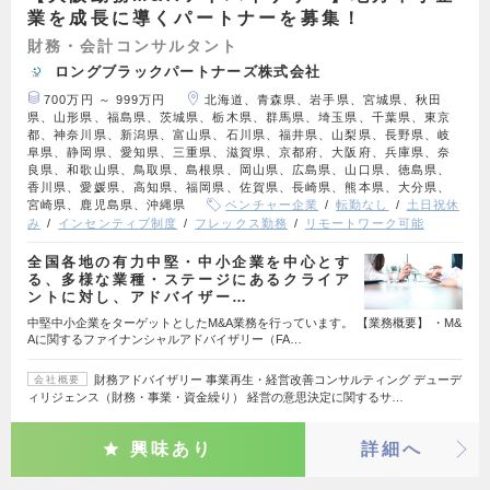
業を成長に導くパートナーを募集！
財務・会計コンサルタント
ロングブラックパートナーズ株式会社
700万円 ～ 999万円
北海道、青森県、岩手県、宮城県、秋田
県、山形県、福島県、茨城県、栃木県、群馬県、埼玉県、千葉県、東京
都、神奈川県、新潟県、富山県、石川県、福井県、山梨県、長野県、岐
阜県、静岡県、愛知県、三重県、滋賀県、京都府、大阪府、兵庫県、奈
良県、和歌山県、鳥取県、島根県、岡山県、広島県、山口県、徳島県、
香川県、愛媛県、高知県、福岡県、佐賀県、長崎県、熊本県、大分県、
宮崎県、鹿児島県、沖縄県
ベンチャー企業
転勤なし
土日祝休
み
インセンティブ制度
フレックス勤務
リモートワーク可能
全国各地の有力中堅・中小企業を中心とす
る、多様な業種・ステージにあるクライア
ントに対し、アドバイザー…
中堅中小企業をターゲットとしたM&A業務を行っています。 【業務概要】 ・M&
Aに関するファイナンシャルアドバイザリー（FA…
財務アドバイザリー 事業再生・経営改善コンサルティング デューデ
会社概要
ィリジェンス（財務・事業・資金繰り） 経営の意思決定に関するサ…
興味あり
詳細へ