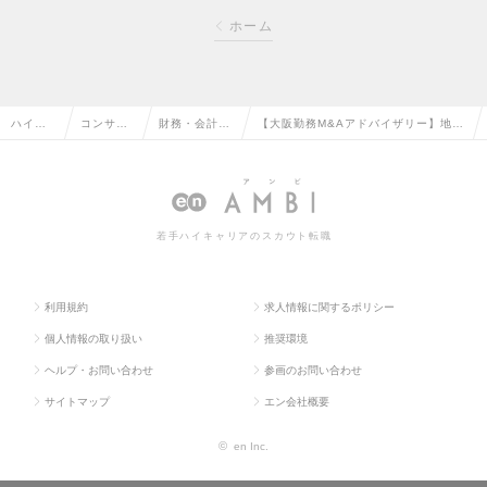
ホーム
ハイク
コンサル
財務・会計コ
【大阪勤務M&Aアドバイザリー】地方
ラス求
タント系
ンサルタント
中小企業を成長に導くパートナーを募
人TOP
の転職
の転職
集！の求人情報
若手ハイキャリアのスカウト転職
利用規約
求人情報に関するポリシー
個人情報の取り扱い
推奨環境
ヘルプ・お問い合わせ
参画のお問い合わせ
サイトマップ
エン会社概要
©
en Inc.