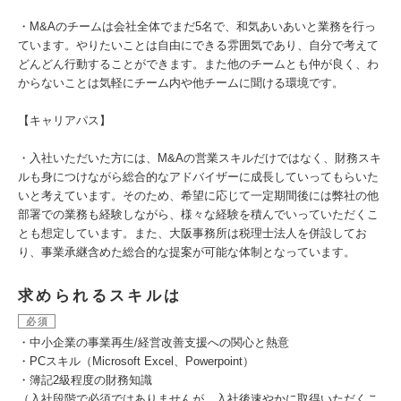
・M&Aのチームは会社全体でまだ5名で、和気あいあいと業務を行っ
ています。やりたいことは自由にできる雰囲気であり、自分で考えて
どんどん行動することができます。また他のチームとも仲が良く、わ
からないことは気軽にチーム内や他チームに聞ける環境です。
【キャリアパス】
・入社いただいた方には、M&Aの営業スキルだけではなく、財務スキ
ルも身につけながら総合的なアドバイザーに成長していってもらいた
いと考えています。そのため、希望に応じて一定期間後には弊社の他
部署での業務も経験しながら、様々な経験を積んでいっていただくこ
とも想定しています。また、大阪事務所は税理士法人を併設してお
り、事業承継含めた総合的な提案が可能な体制となっています。
求められるスキルは
必須
・中小企業の事業再生/経営改善支援への関心と熱意
・PCスキル（Microsoft Excel、Powerpoint）
・簿記2級程度の財務知識
（入社段階で必須ではありませんが、入社後速やかに取得いただくこ