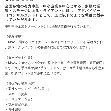
全国各地の有力中堅・中小企業を中心とする、多様な業
種・ステージにあるクライアントに対し、アドバイザー
（コンサルタント）として、主に以下のような職務に従事
していただきます。
中堅中小企業をターゲットとしたM&A業務を行っています。
【業務概要】
・M&Aに関するファイナンシャルアドバイザリー（FA）業務及び仲
介業務（クライアントの要望等に応じて双方対応します）。
【ターゲット企業】
・M&Aの対象となる会社は中堅中小企業（売上高数億円～数百億円）
です。売り手企業や買い手クライアントは、大手上場企業から中堅企
業、投資ファンドまで多岐に亘ります。
【具体的な業務内容】
・案件ソーシング（売主/買主）
・スキーム提案
・バリュエーション
・契約書案作成
・条件調整