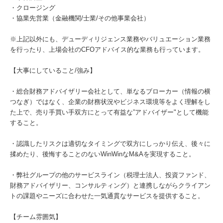
・クロージング
・協業先営業（金融機関/士業/その他事業会社）
※上記以外にも、デューディリジェンス業務やバリュエーション業務
を行ったり、上場会社のCFOアドバイス的な業務も行っています。
【大事にしていること/強み】
・総合財務アドバイザリー会社として、単なるブローカー（情報の横
つなぎ）ではなく、企業の財務状況やビジネス環境等をよく理解をし
た上で、売り手買い手双方にとって有益な”アドバイザー"として機能
すること。
・認識したリスクは適切なタイミングで双方にしっかり伝え、後々に
揉めたり、後悔することのないWinWinなM&Aを実現すること。
・弊社グループの他のサービスライン（税理士法人、投資ファンド、
財務アドバイザリー、コンサルティング）と連携しながらクライアン
トの課題やニーズに合わせた一気通貫なサービスを提供すること。
【チーム雰囲気】