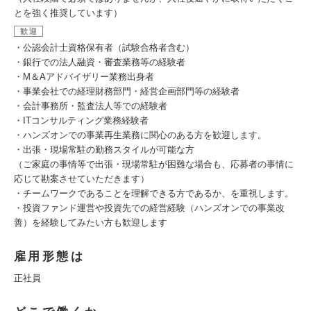
とを強く推奨しています）
歓迎
・公認会計士資格保有者（試験合格者含む）
・銀行での法人融資・審査業務等の経験者
・M＆Aアドバイザリー業務出身者
・事業会社での経理財務部門・経営企画部門等の経験者
・会計事務所・監査法人等での経験者
・ITコンサルティング業務経験者
・ハンズオンでの事業再生業務に関心のある方を歓迎します。
・出張・現場常駐の勤務スタイルが可能な方
（ご家庭の事情等で出張・現場常駐が困難な場合も、応募者の事情に
応じて勘案させていただきます）
・チームワークであることを理解できる方であるか、を重視します。
・投資ファンド運営や投資先での経営経験（ハンズオンでの事業改
善）を経験してみたい方も歓迎します
雇用形態は
正社員