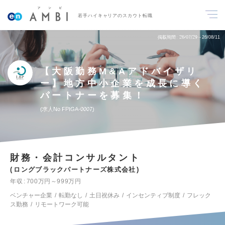
若手ハイキャリアのスカウト転職
掲載期間
26/07/29～26/08/11
【大阪勤務M&Aアドバイザリ
ー】地方中小企業を成長に導く
パートナーを募集！
求人No.FPIGA-0007
財務・会計コンサルタント
ロングブラックパートナーズ株式会社
年収
700万円～999万円
ベンチャー企業
転勤なし
土日祝休み
インセンティブ制度
フレック
ス勤務
リモートワーク可能