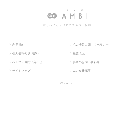
求人TOP
タント系
ンサルタント
タントの転職・求人情報一覧
若手ハイキャリアのスカウト転職
利用規約
求人情報に関するポリシー
個人情報の取り扱い
推奨環境
ヘルプ・お問い合わせ
参画のお問い合わせ
サイトマップ
エン会社概要
©
en Inc.