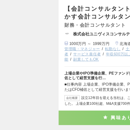
【会計コンサルタント
かす会計コンサルタン
財務・会計コンサルタント
株式会社ユニヴィスコンサルテ
1000万円 ～ 1999万円
北海
管理職・マネジャー
転勤なし
土
者
サービス責任者
年収600万以
能
副業してもOK
上場企業やIPO準備企業、PEファンド
佐として経営支援を行…
■仕事内容 上場企業、IPO準備企業、
たはCFO補佐として経営支援を行いま
設立12年目を迎える当社は、こ
会社概要
した。 上場企業100社超、M&A支援700
興味あ