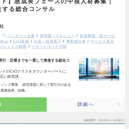
ント】急成長フェーズの中核人材募集｜
走する総合コンサル
会社
ベンチャー企業
管理職・マネジャー
新規事業・新サービ
祝休み
CxO候補
社長・役員直下
事業責任者
サービス責任
フレックス勤務
リモートワーク可能
ら実行・定着までを一貫して推進する総合コ
ントのCxOクラスをカウンターパートに、
幅広い経営課…
ティング事業 経営課題に対して実行力のある
、業務改善、組織…
り
詳細へ
掲載期間
26/08/04～26/08/17