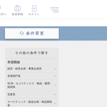
の方へ
会員登録
ログイン
条件変更
その他の条件で探す
希望職種
経営・経営企画・事業企画系
管理部門系
SCM・ロジスティクス・物流・購買・
貿易系
営業系
マーケティング・販促企画・商品開発
系