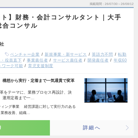
掲載期間
26/07/30～26/08/12
ント】財務・会計コンサルタント｜大手
総合コンサル
会社
ベンチャー企業
新規事業・新サービス
英語力不問
転勤
長・役員直下
事業責任者
サービス責任者
開発責任者
年収60
トワーク可能
育児支援制度
に、構想から実行・定着まで一気通貫で変革
変革をテーマに、業務プロセス再設計、決
、運用定着まで一…
ティング事業 経営課題に対して実行力のある
、業務改善、組織…
り
詳細へ