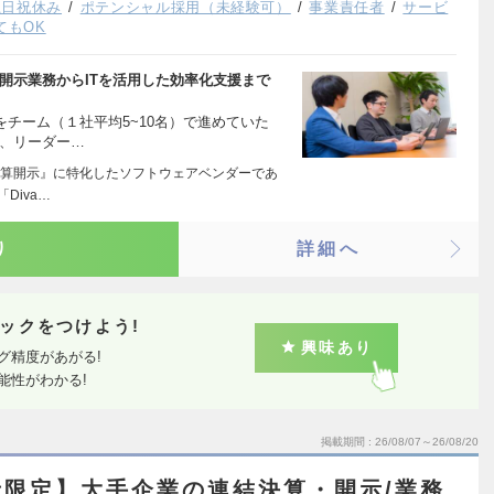
土日祝休み
ポテンシャル採用（未経験可）
事業責任者
サービ
てもOK
開示業務からITを活用した効率化支援まで
をチーム（１社平均5~10名）で進めていた
後、リーダー…
算開示』に特化したソフトウェアベンダーであ
Diva…
り
詳細へ
ックをつけよう!
興味あり
グ精度があがる!
能性がわかる!
掲載期間
26/08/07～26/08/20
限定】大手企業の連結決算・開示/業務