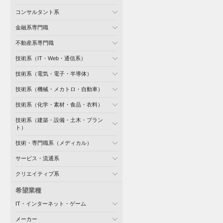
コンサルタント系
金融系専門職
不動産系専門職
技術系（IT・Web・通信系）
技術系（電気・電子・半導体）
技術系（機械・メカトロ・自動車）
技術系（化学・素材・食品・衣料）
技術系（建築・設備・土木・プラン
ト）
技術・専門職系（メディカル）
サービス・流通系
クリエイティブ系
希望業種
IT・インターネット・ゲーム
メーカー