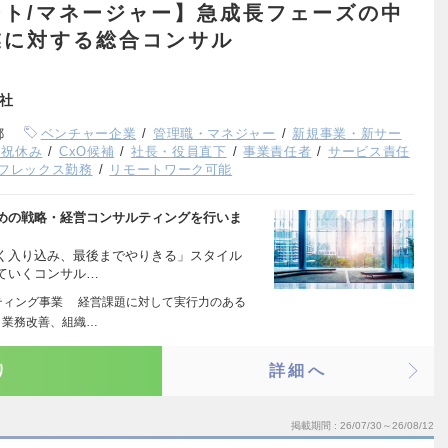
ト/マネージャー】急成長フェーズの中
業に対する総合コンサル
会社
都
ベンチャー企業
管理職・マネジャー
新規事業・新サー
日祝休み
CxO候補
社長・役員直下
事業責任者
サービス責任
フレックス勤務
リモートワーク可能
めの戦略・経営コンサルティングを行いま
く入り込み、最後までやりきる」スタイル
ていくコンサル…
ティング事業 経営課題に対して実行力のある
、業務改善、組織…
り
詳細へ
掲載期間
26/07/30～26/08/12