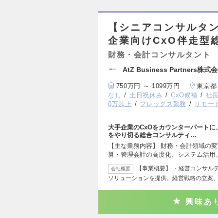
【シニアコンサルタ
企業向けCxO伴走型
財務・会計コンサルタント
AtZ Business Partners株式
750万円 ～ 1099万円
東京都
なし
土日祝休み
CxO候補
社
0万以上
フレックス勤務
リモー
大手企業のCxOをカウンターパート
をやり切る総合コンサルティ…
【主な業務内容】 財務・会計領域の
算・管理会計の高度化、システム活用
【事業概要】 ・経営コンサル
会社概要
ソリューションを提供。経営戦略の立案
興味あ