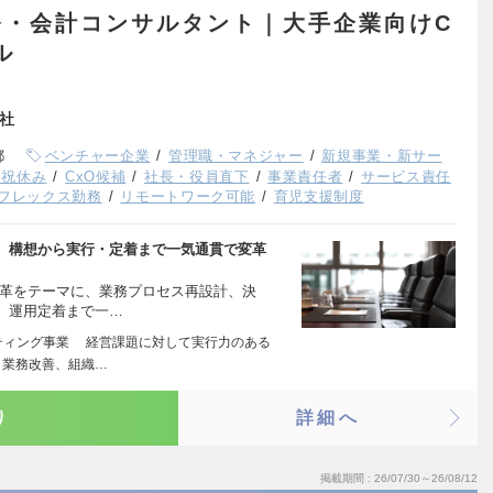
務・会計コンサルタント｜大手企業向けC
ル
会社
都
ベンチャー企業
管理職・マネジャー
新規事業・新サー
日祝休み
CxO候補
社長・役員直下
事業責任者
サービス責任
フレックス勤務
リモートワーク可能
育児支援制度
に、構想から実行・定着まで一気通貫で変革
変革をテーマに、業務プロセス再設計、決
、運用定着まで一…
ティング事業 経営課題に対して実行力のある
、業務改善、組織…
り
詳細へ
掲載期間
26/07/30～26/08/12