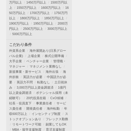
万円以上
1450万円以上
1500万円以
上
1550万円以上
1600万円以上
16
50万円以上
1700万円以上
1750万円
以上
1800万円以上
1850万円以上
1900万円以上
1950万円以上
2000万
円以上
2500万円以上
3000万円以上
5000万円以上
こだわり条件
外資系企業
海外展開あり(日系グロー
バル企業)
上場企業
株式公開準備
大手企業
ベンチャー企業
管理職・
マネジャー
マネジメント業務なし
新規事業・新サービス
海外出張
海
外折衝
英語力が必要
中国語力が必
要
英語力不問
転勤なし
土日祝休
み
3,000万円以上資金調達済
1億円
以上資金調達済
ポテンシャル採用（未
経験可）
20代役員在籍
CxO候補
社長・役員直下
事業責任者
サービ
ス責任者
開発責任者
海外転勤
年
収600万以上
インセンティブ制度
ス
トックオプションあり
フレックス勤務
リモートワーク可能
副業してもOK
MBA・留学支援制度
育児支援制度