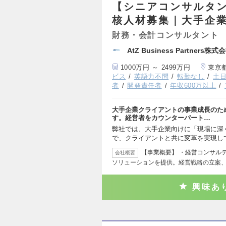
【シニアコンサルタン
核人材募集｜大手企
財務・会計コンサルタント
AtZ Business Partners株式
1000万円 ～ 2499万円
東京
ビス
英語力不問
転勤なし
土
者
開発責任者
年収600万以上
大手企業クライアントの事業成長のた
す。経営者をカウンターパート…
弊社では、大手企業向けに「現場に深
で、クライアントと共に変革を実現し
【事業概要】 ・経営コンサル
会社概要
ソリューションを提供。経営戦略の立案
興味あ