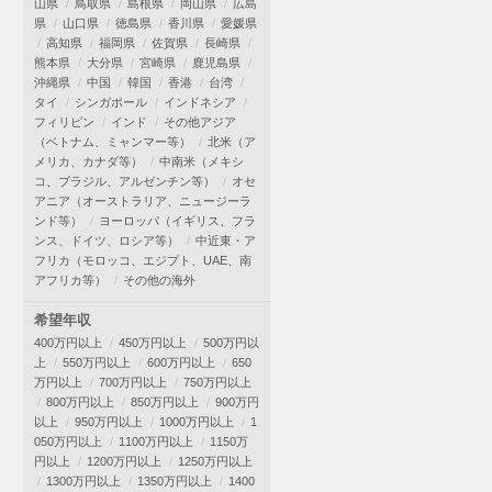
山県
鳥取県
島根県
岡山県
広島
県
山口県
徳島県
香川県
愛媛県
高知県
福岡県
佐賀県
長崎県
熊本県
大分県
宮崎県
鹿児島県
沖縄県
中国
韓国
香港
台湾
タイ
シンガポール
インドネシア
フィリピン
インド
その他アジア
（ベトナム、ミャンマー等）
北米（ア
メリカ、カナダ等）
中南米（メキシ
コ、ブラジル、アルゼンチン等）
オセ
アニア（オーストラリア、ニュージーラ
ンド等）
ヨーロッパ（イギリス、フラ
ンス、ドイツ、ロシア等）
中近東・ア
フリカ（モロッコ、エジプト、UAE、南
アフリカ等）
その他の海外
希望年収
400万円以上
450万円以上
500万円以
上
550万円以上
600万円以上
650
万円以上
700万円以上
750万円以上
800万円以上
850万円以上
900万円
以上
950万円以上
1000万円以上
1
050万円以上
1100万円以上
1150万
円以上
1200万円以上
1250万円以上
1300万円以上
1350万円以上
1400