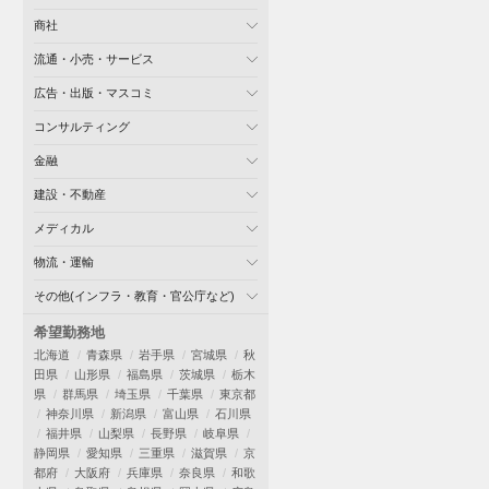
商社
流通・小売・サービス
広告・出版・マスコミ
コンサルティング
金融
建設・不動産
メディカル
物流・運輸
その他(インフラ・教育・官公庁など)
希望勤務地
北海道
青森県
岩手県
宮城県
秋
田県
山形県
福島県
茨城県
栃木
県
群馬県
埼玉県
千葉県
東京都
神奈川県
新潟県
富山県
石川県
福井県
山梨県
長野県
岐阜県
静岡県
愛知県
三重県
滋賀県
京
都府
大阪府
兵庫県
奈良県
和歌