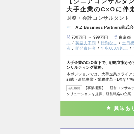
【シニアコンサルタ
大手企業のCxOに伴
財務・会計コンサルタント
AtZ Business Partners株式
700万円 ～ 999万円
東京都
ス
英語力不問
転勤なし
土日
者
開発責任者
年収600万以上
大手企業のCxO直下で、戦略立案か
ンサルティング業務。
本ポジションでは、大手企業クライア
戦略・新規事業・業務改革・DXなど
【事業概要】 ・経営コンサル
会社概要
ソリューションを提供。経営戦略の立案
興味あ