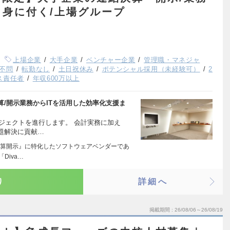
も身に付く/上場グループ
上場企業
大手企業
ベンチャー企業
管理職・マネジャ
不問
転勤なし
土日祝休み
ポテンシャル採用（未経験可）
2
ス責任者
年収600万以上
/開示業務からITを活用した効率化支援ま
ロジェクトを進行します。 会計実務に加え
題解決に貢献…
算開示』に特化したソフトウェアベンダーであ
Diva…
り
詳細へ
掲載期間
26/08/06～26/08/19