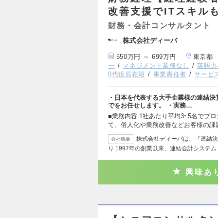
改善支援でITスキル
財務・会計コンサルタント
株式会社ディーバ
550万円 ～ 699万円
東京都
ー
マネジメント業務なし
英語力
0代役員在籍
事業責任者
サービ
・日本を代表する大手企業様の連結決算
でをお任せします。 ・実務…
■業務内容 1社あたり平均3~5名でプ
て、俗人化や業務改善などお客様の課
株式会社ディーバは、『連結決
会社概要
り 1997年の創業以来、連結会計システム「
興味あ