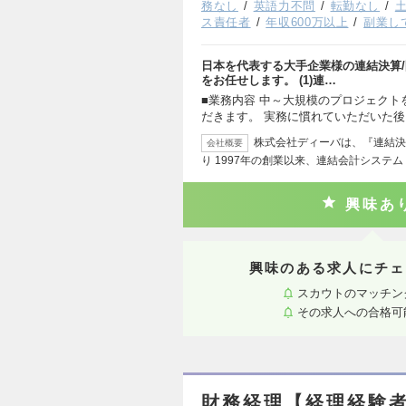
務なし
英語力不問
転勤なし
ス責任者
年収600万以上
副業し
日本を代表する大手企業様の連結決算/
をお任せします。 (1)連…
■業務内容 中～大規模のプロジェクト
だきます。 実務に慣れていただいた
株式会社ディーバは、『連結決
会社概要
り 1997年の創業以来、連結会計システム「
興味あ
興味のある求人にチェ
スカウトのマッチン
その求人への合格可
財務経理【経理経験者