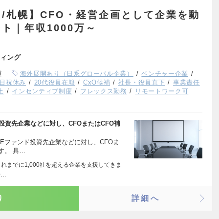
/札幌】CFO・経営企画として企業を動
ト｜年収1000万～
ィング
道
海外展開あり（日系グローバル企業）
ベンチャー企業
日祝休み
20代役員在籍
CxO候補
社長・役員直下
事業責任
上
インセンティブ制度
フレックス勤務
リモートワーク可
投資先企業などに対し、CFOまたはCFO補
PEファンド投資先企業などに対し、CFOま
す。 具…
れまでに1,000社を超える企業を支援してきま
件…
り
詳細へ