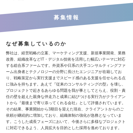
募集情報
なぜ募集しているのか
弊社は、経営戦略の立案、マーケティング支援、新規事業開発、業務
改善、組織改革などIT・デジタル技術を活用した幅広いテーマに対応
する総合系ファームです。外資系や日系の大手コンサルティングファ
ーム出身者とテクノロジーの分野に長けたエンジニアが在籍してお
り、戦略策定から実行支援までスピード感のある支援を任せられる点
に強みを持ちます。あえて『従来のコンサルティングの型』を壊し、
プロジェクトで起きるあらゆる問題を我が事としてとらえ、役割・責
任の壁を超えた親身な伴走力と成果に結びつける実行力がクライアン
トから『最後まで寄り添ってくれる会社』として評価されています。
その結果、事業開始から3期目を迎えた現在、クライアントからのご
依頼が継続的に増加しており、組織体制の強化が急務となっていま
す。こうした成長フェーズにおいて、今後さらに多様なプロジェクト
に対応できるよう、人員拡大を目的とした採用を進めております。