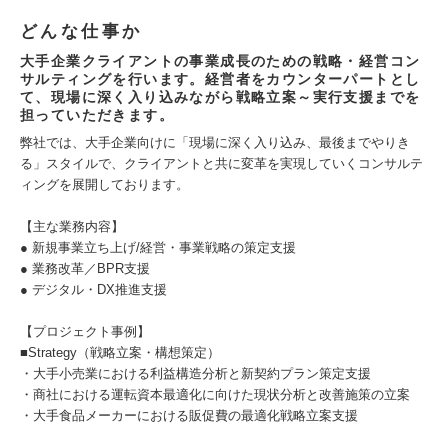
どんな仕事か
大手企業クライアントの事業成長のための戦略・経営コン
サルティングを行います。経営者をカウンターパートとし
て、現場に深く入り込みながら戦略立案～実行支援までを
担っていただきます。
弊社では、大手企業向けに「現場に深く入り込み、最後までやりき
る」スタイルで、クライアントと共に変革を実現していくコンサルテ
ィングを展開しております。
【主な業務内容】
● 新規事業立ち上げ/経営・事業戦略の策定支援
● 業務改革／BPR支援
● デジタル・DX推進支援
【プロジェクト事例】
■Strategy（戦略立案・構想策定）
・大手小売業における利益構造分析と新契約プラン策定支援
・商社における運転資本最適化に向けた現状分析と改善施策の立案
・大手食品メーカーにおける販促費の最適化戦略立案支援