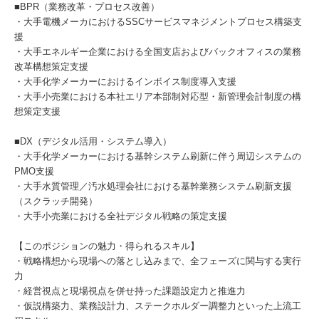
■BPR（業務改革・プロセス改善）
・大手電機メーカにおけるSSCサービスマネジメントプロセス構築支
援
・大手エネルギー企業における全国支店およびバックオフィスの業務
改革構想策定支援
・大手化学メーカーにおけるインボイス制度導入支援
・大手小売業における本社エリア本部制対応型・新管理会計制度の構
想策定支援
■DX（デジタル活用・システム導入）
・大手化学メーカーにおける基幹システム刷新に伴う周辺システムの
PMO支援
・大手水質管理／汚水処理会社における基幹業務システム刷新支援
（スクラッチ開発）
・大手小売業における全社デジタル戦略の策定支援
【このポジションの魅力・得られるスキル】
・戦略構想から現場への落とし込みまで、全フェーズに関与する実行
力
・経営視点と現場視点を併せ持った課題設定力と推進力
・仮説構築力、業務設計力、ステークホルダー調整力といった上流工