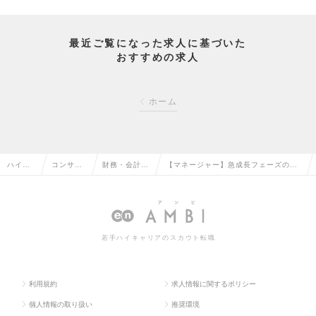
最近ご覧になった求人に基づいた
おすすめの求人
ホーム
ハイク
コンサル
財務・会計コ
【マネージャー】急成長フェーズの中
ラス求
タント系
ンサルタント
核人材募集｜大手企業に対する総合コ
人TOP
の転職
の転職
ンサルの求人情報
若手ハイキャリアのスカウト転職
利用規約
求人情報に関するポリシー
個人情報の取り扱い
推奨環境