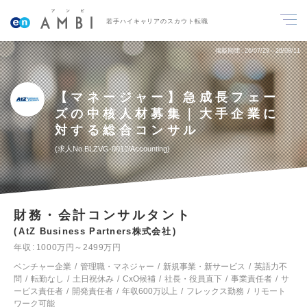
若手ハイキャリアのスカウト転職
掲載期間
26/07/29～26/08/11
【マネージャー】急成長フェー
ズの中核人材募集｜大手企業に
対する総合コンサル
求人No.BLZVG-0012/Accounting
財務・会計コンサルタント
AtZ Business Partners株式会社
年収
1000万円～2499万円
ベンチャー企業
管理職・マネジャー
新規事業・新サービス
英語力不
問
転勤なし
土日祝休み
CxO候補
社長・役員直下
事業責任者
サ
ービス責任者
開発責任者
年収600万以上
フレックス勤務
リモート
ワーク可能