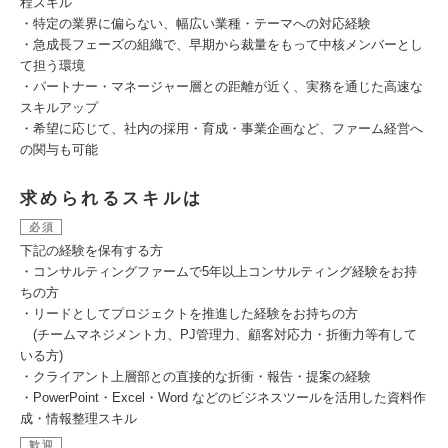
程スキル
・特定の業界に偏らない、幅広い業種・テーマへの対応経験
・急成長フェーズの組織で、早期から裁量をもって中核メンバーとし
て担う環境
・パートナー・マネージャー層との距離が近く、実務を通じた高速な
スキルアップ
・希望に応じて、社内の採用・育成・事業企画など、ファーム経営へ
の関与も可能
求められるスキルは
必須
下記の経験を保有する方
・コンサルティングファームで5年以上コンサルティング経験をお持
ちの方
・リードとしてプロジェクトを推進した経験をお持ちの方
(チームマネジメント力、PJ管理力、顧客対応力・折衝力等有して
いる方)
・クライアント上層部との直接的な折衝・報告・提案の経験
・PowerPoint・Excel・Word などのビジネスツールを活用した資料作
成・情報整理スキル
歓迎