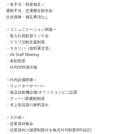
＜各手当・制度補足＞
通勤手当：交通費全額支給
社会保険：補足事項なし
＜コミュニケーション関連＞
・新入社員歓迎ランチ会
・クラブ活動支援制度
・カタリバ（他部署交流）
・All Staff Meeting
・表彰制度
・社内SNS掲示板
＜社内設備関連＞
・ウォーターサーバー
・食品自販機設備/オフィスコンビニ設置
・ディーバ図書館制度
・卓上加湿器の無料貸出
＜その他＞
・従業員持株会
・従業員向け譲渡制限付き株式付与制度(RS信託)