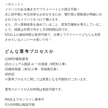
＜ポイント＞
メリハリのある働き方でプライベートとの両立可能！
主に四半期と年次決算をお任せするため、繁忙期と閑散期が明確に分
かれておりメリハリをつけて働けます。
また、日々業務改善を進めていること、変形労働制を導入しているこ
とで、残業は年間で均すと月20時間以内です。
5日以上の連続休暇も取得可能で、仕事とプライベートどちらも充実
させているメンバーが多いです！
どんな選考プロセスか
(1)WEB書類選考
(2)カジュアル面談 or 一次面接（WEB/人事）
(3)最終面接（来社/人事・現場責任者）
(4)内定
※選考プロセスに関しては変更となる可能性がございます。
選考スピードや入社時期は相談可能です。
#内定までオンライン選考可
#入社時期は相談可能