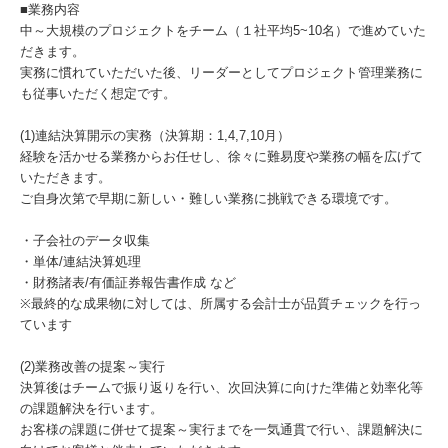
■業務内容
中～大規模のプロジェクトをチーム（１社平均5~10名）で進めていた
だきます。
実務に慣れていただいた後、リーダーとしてプロジェクト管理業務に
も従事いただく想定です。
(1)連結決算開示の実務（決算期：1,4,7,10月）
経験を活かせる業務からお任せし、徐々に難易度や業務の幅を広げて
いただきます。
ご自身次第で早期に新しい・難しい業務に挑戦できる環境です。
・子会社のデータ収集
・単体/連結決算処理
・財務諸表/有価証券報告書作成 など
※最終的な成果物に対しては、所属する会計士が品質チェックを行っ
ています
(2)業務改善の提案～実行
決算後はチームで振り返りを行い、次回決算に向けた準備と効率化等
の課題解決を行います。
お客様の課題に併せて提案～実行までを一気通貫で行い、課題解決に