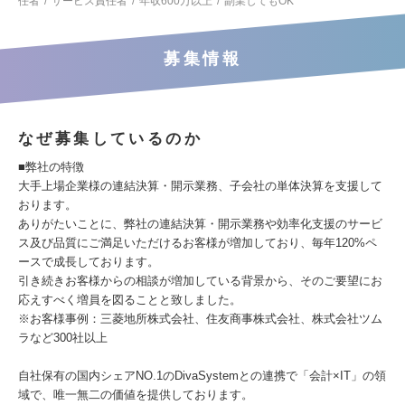
任者
サービス責任者
年収600万以上
副業してもOK
募集情報
なぜ募集しているのか
■弊社の特徴
大手上場企業様の連結決算・開示業務、子会社の単体決算を支援して
おります。
ありがたいことに、弊社の連結決算・開示業務や効率化支援のサービ
ス及び品質にご満足いただけるお客様が増加しており、毎年120%ペ
ースで成長しております。
引き続きお客様からの相談が増加している背景から、そのご要望にお
応えすべく増員を図ることと致しました。
※お客様事例：三菱地所株式会社、住友商事株式会社、株式会社ツム
ラなど300社以上
自社保有の国内シェアNO.1のDivaSystemとの連携で「会計×IT」の領
域で、唯一無二の価値を提供しております。