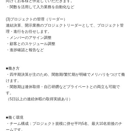
向けてお客様と伴走していただきます。
・関数を活用して入力業務を自動化など
(3)プロジェクトの管理（リーダー）
連結決算、開示業務のプロジェクトリーダーとして、プロジェクト管
理・進行をお任せします。
・メンバーのアサイン調整
・顧客とのスケジュール調整
・進捗確認と報告など
■働き方
・四半期決算が主のため、閑散期/繁忙期が明確でメリハリをつけて働
けます。
・閑散期は連休取得・自己研鑽などプライベートとの両立も可能で
す。
（5日以上の連続休暇の取得実績あり）
■働く環境
・チーム構成：プロジェクト規模に併せ平均5名、最大10名前後のチ
ームです。