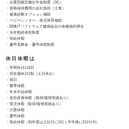
・企業型確定拠出年金制度（DC）
・資格保持費用の会社負担（士業）
・健康診断オプション補助
・ベビーシッター、病児保育補助
・関東ITソフトウェア健保組合の各種福利厚生
・永年勤続表彰制度
・有給休暇
・慶弔見舞金・慶弔休暇制度
休日休暇は
・年間休日124日
・完全週休2日制（土日休み）
・祝日
・夏季休暇
・年末年始休暇
・産前産後休暇（取得/復帰実績あり）
・育児休暇（取得/復帰実績あり）
・介護休暇
・慶弔休暇
・有給休暇（初年度は入社日に5日＋半年後に5日付与）