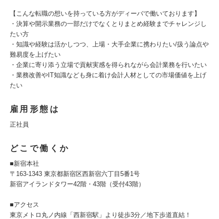
【こんな転職の想いを持っている方がディーバで働いております】
・決算や開示業務の一部だけでなくとりまとめ経験までチャレンジし
たい方
・知識や経験は活かしつつ、上場・大手企業に携わりたい/扱う論点や
難易度を上げたい
・企業に寄り添う立場で貢献実感を得られながら会計業務を行いたい
・業務改善やIT知識なども身に着け会計人材としての市場価値を上げ
たい
雇用形態は
正社員
どこで働くか
■新宿本社
〒163-1343 東京都新宿区西新宿六丁目5番1号
新宿アイランドタワー42階・43階（受付43階）
■アクセス
東京メトロ丸ノ内線「西新宿駅」より徒歩3分／地下歩道直結！