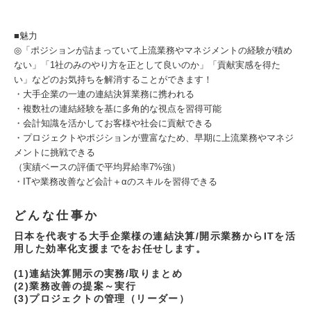
■魅力
◎「ポジションが詰まっていて上流業務やマネジメントの経験が積め
ない」「1社のみのやり方を正として良いのか」「貢献実感を得た
い」などのお気持ちを解消することができます！
・大手企業の一連の連結決算業務に携われる
・複数社の連結経験を基に多角的な視点を習得可能
・会計知識を活かしてお客様や社会に貢献できる
・プロジェクトやポジションが豊富なため、早期に上流業務やマネジ
メントに挑戦できる
（実績ベースの評価で平均昇給率7%強）
・ITや業務改善など会計＋αのスキルを習得できる
どんな仕事か
日本を代表する大手企業様の連結決算/開示業務からITを活
用した効率化支援までをお任せします。
(1)連結決算開示の実務/取りまとめ
(2)業務改善の提案～実行
(3)プロジェクトの管理（リーダー）