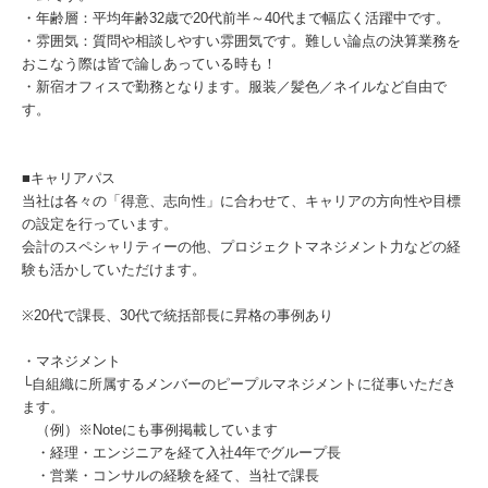
・年齢層：平均年齢32歳で20代前半～40代まで幅広く活躍中です。
・雰囲気：質問や相談しやすい雰囲気です。難しい論点の決算業務を
おこなう際は皆で論しあっている時も！
・新宿オフィスで勤務となります。服装／髪色／ネイルなど自由で
す。
■キャリアパス
当社は各々の「得意、志向性」に合わせて、キャリアの方向性や目標
の設定を行っています。
会計のスペシャリティーの他、プロジェクトマネジメント力などの経
験も活かしていただけます。
※20代で課長、30代で統括部長に昇格の事例あり
・マネジメント
└自組織に所属するメンバーのピープルマネジメントに従事いただき
ます。
（例）※Noteにも事例掲載しています
・経理・エンジニアを経て入社4年でグループ長
・営業・コンサルの経験を経て、当社で課長