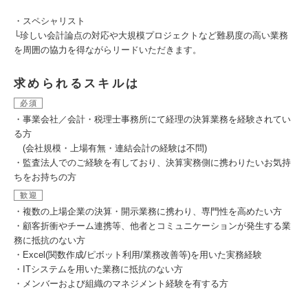
・スペシャリスト
└珍しい会計論点の対応や大規模プロジェクトなど難易度の高い業務
を周囲の協力を得ながらリードいただきます。
求められるスキルは
必須
・事業会社／会計・税理士事務所にて経理の決算業務を経験されてい
る方
(会社規模・上場有無・連結会計の経験は不問)
・監査法人でのご経験を有しており、決算実務側に携わりたいお気持
ちをお持ちの方
歓迎
・複数の上場企業の決算・開示業務に携わり、専門性を高めたい方
・顧客折衝やチーム連携等、他者とコミュニケーションが発生する業
務に抵抗のない方
・Excel(関数作成/ピボット利用/業務改善等)を用いた実務経験
・ITシステムを用いた業務に抵抗のない方
・メンバーおよび組織のマネジメント経験を有する方