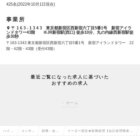
425名(2022年10月1日現在)
事業所
〒 1 6 3 - 1 3 4 3 東京都新宿区西新宿六丁目5番1号 新宿アイラ
ンドタワー43階 ※JR新宿駅(西口) 徒歩10分、丸の内線西新宿駅徒
歩30秒
〒163-1343 東京都新宿区西新宿六丁目5番1号 新宿アイランドタワー 22
階・42階・43階（受付43階）
最近ご覧になった求人に基づいた
おすすめの求人
ホーム
ハイク
コンサル
財務・会計
リーダー想定★財務経理【会計経理職者限