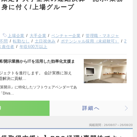
も身に付く/上場グループ
上場企業
大手企業
ベンチャー企業
管理職・マネジャ
不問
転勤なし
土日祝休み
ポテンシャル採用（未経験可）
2
ス責任者
年収600万以上
/開示業務からITを活用した効率化支援ま
ロジェクトを進行します。 会計実務に加え
題解決に貢献…
算開示』に特化したソフトウェアベンダーであ
Diva…
り
詳細へ
掲載期間
26/08/07～26/08/20