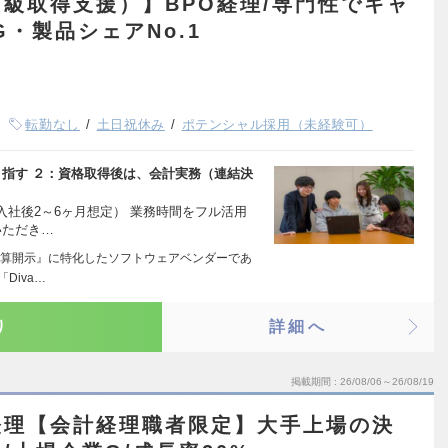
級取得支援）】BPO経理/専門性でキャ
・製品シェアNo.1
転勤なし
土日祝休み
ポテンシャル採用（未経験可）
目指す ２：資格取得後は、会計実務（連結決
（入社後2～6ヶ月想定） 業務時間をフル活用
いただき…
算開示』に特化したソフトウェアベンダーであ
Diva…
り
詳細へ
掲載期間
26/08/06～26/08/19
経理【会計経理職者限定】大手上場の決