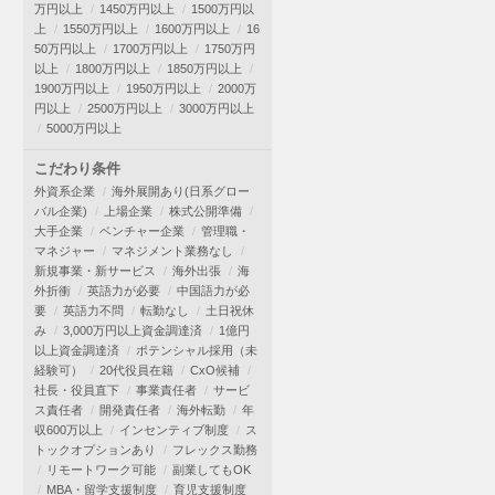
万円以上
1450万円以上
1500万円以
上
1550万円以上
1600万円以上
16
50万円以上
1700万円以上
1750万円
以上
1800万円以上
1850万円以上
1900万円以上
1950万円以上
2000万
円以上
2500万円以上
3000万円以上
5000万円以上
こだわり条件
外資系企業
海外展開あり(日系グロー
バル企業)
上場企業
株式公開準備
大手企業
ベンチャー企業
管理職・
マネジャー
マネジメント業務なし
新規事業・新サービス
海外出張
海
外折衝
英語力が必要
中国語力が必
要
英語力不問
転勤なし
土日祝休
み
3,000万円以上資金調達済
1億円
以上資金調達済
ポテンシャル採用（未
経験可）
20代役員在籍
CxO候補
社長・役員直下
事業責任者
サービ
ス責任者
開発責任者
海外転勤
年
収600万以上
インセンティブ制度
ス
トックオプションあり
フレックス勤務
リモートワーク可能
副業してもOK
MBA・留学支援制度
育児支援制度