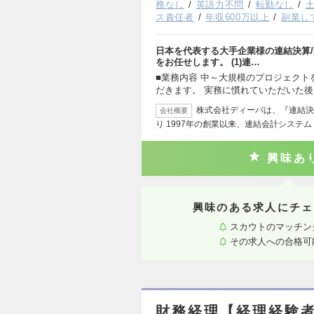
務なし
英語力不問
転勤なし
ス責任者
年収600万以上
副業し
日本を代表する大手企業様の連結決算/
をお任せします。 (1)連…
■業務内容 中～大規模のプロジェクト
だきます。 実務に慣れていただいた
株式会社ディーバは、『連結決
会社概要
り 1997年の創業以来、連結会計システム「
興味あ
興味のある求人にチェ
スカウトのマッチン
その求人への合格可
財務経理【経理経験者