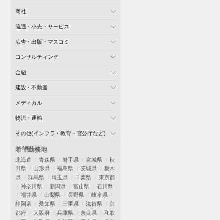
商社
流通・小売・サービス
広告・出版・マスコミ
コンサルティング
金融
建設・不動産
メディカル
物流・運輸
その他(インフラ・教育・官公庁など)
希望勤務地
北海道
青森県
岩手県
宮城県
秋
田県
山形県
福島県
茨城県
栃木
県
群馬県
埼玉県
千葉県
東京都
神奈川県
新潟県
富山県
石川県
福井県
山梨県
長野県
岐阜県
静岡県
愛知県
三重県
滋賀県
京
都府
大阪府
兵庫県
奈良県
和歌