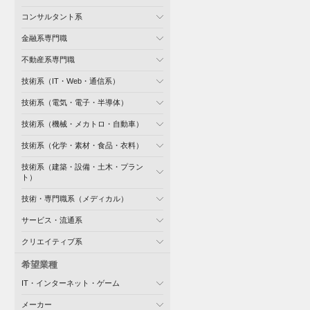
コンサルタント系
金融系専門職
不動産系専門職
技術系（IT・Web・通信系）
技術系（電気・電子・半導体）
技術系（機械・メカトロ・自動車）
技術系（化学・素材・食品・衣料）
技術系（建築・設備・土木・プラン
ト）
技術・専門職系（メディカル）
サービス・流通系
クリエイティブ系
希望業種
IT・インターネット・ゲーム
メーカー