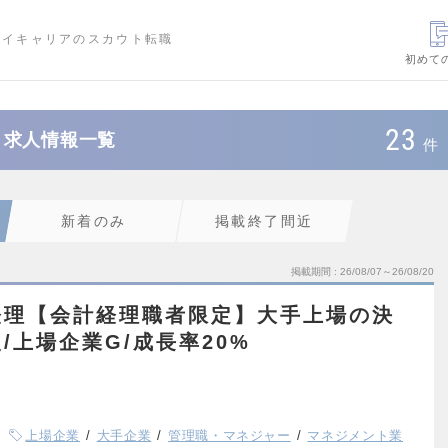
ハイキャリアのスカウト転職
初めて
23
・求人情報一覧
件
新着のみ
掲載終了間近
掲載期間
26/08/07～26/08/20
経理【会計経理職者限定】大手上場の決
/上場企業G/成長率20%
上場企業
大手企業
管理職・マネジャー
マネジメント業