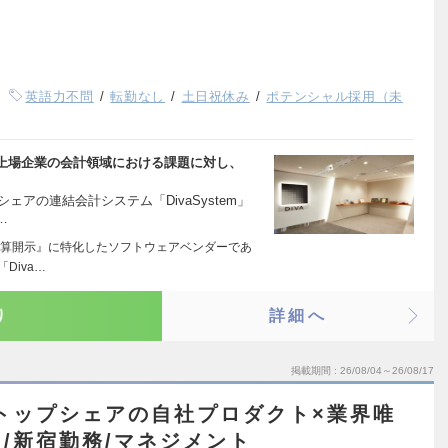
英語力不問
転勤なし
土日祝休み
ポテンシャル採用（未
上場企業の会計領域における課題に対し、
ェアの連結会計システム「DivaSystem」
…
算開示』に特化したソフトウェアベンダーであ
Diva…
り
詳細へ
掲載期間
26/08/04～26/08/17
トップシェアの自社プロダクト×業界唯
/新宿勤務/マネジメント