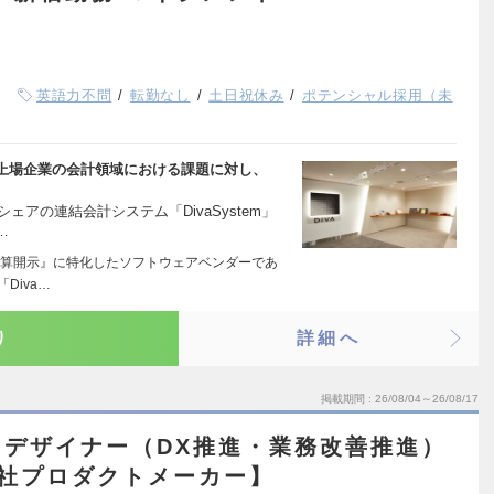
英語力不問
転勤なし
土日祝休み
ポテンシャル採用（未
上場企業の会計領域における課題に対し、
ェアの連結会計システム「DivaSystem」
…
算開示』に特化したソフトウェアベンダーであ
Diva…
り
詳細へ
掲載期間
26/08/04～26/08/17
デザイナー（DX推進・業務改善推進）
自社プロダクトメーカー】