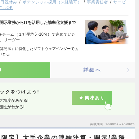
土日祝休み
ポテンシャル採用（未経験可）
事業責任者
サービ
てもOK
開示業務からITを活用した効率化支援まで
をチーム（１社平均5~10名）で進めていた
後、リーダー…
算開示』に特化したソフトウェアベンダーであ
Diva…
り
詳細へ
ックをつけよう!
興味あり
グ精度があがる!
能性がわかる!
掲載期間
26/08/07～26/08/20
限定】大手企業の連結決算・開示/業務