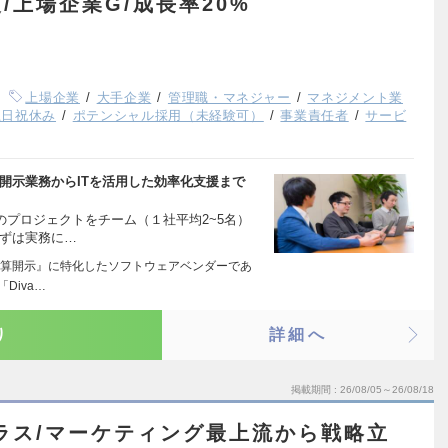
/上場企業G/成長率20%
上場企業
大手企業
管理職・マネジャー
マネジメント業
土日祝休み
ポテンシャル採用（未経験可）
事業責任者
サービ
開示業務からITを活用した効率化支援まで
のプロジェクトをチーム（１社平均2~5名）
まずは実務に…
算開示』に特化したソフトウェアベンダーであ
Diva…
り
詳細へ
掲載期間
26/08/05～26/08/18
ラス/マーケティング最上流から戦略立