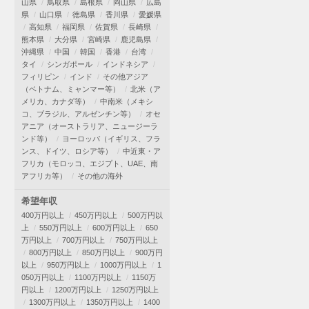
山県
鳥取県
島根県
岡山県
広島
県
山口県
徳島県
香川県
愛媛県
高知県
福岡県
佐賀県
長崎県
熊本県
大分県
宮崎県
鹿児島県
沖縄県
中国
韓国
香港
台湾
タイ
シンガポール
インドネシア
フィリピン
インド
その他アジア
（ベトナム、ミャンマー等）
北米（ア
メリカ、カナダ等）
中南米（メキシ
コ、ブラジル、アルゼンチン等）
オセ
アニア（オーストラリア、ニュージーラ
ンド等）
ヨーロッパ（イギリス、フラ
ンス、ドイツ、ロシア等）
中近東・ア
フリカ（モロッコ、エジプト、UAE、南
アフリカ等）
その他の海外
希望年収
400万円以上
450万円以上
500万円以
上
550万円以上
600万円以上
650
万円以上
700万円以上
750万円以上
800万円以上
850万円以上
900万円
以上
950万円以上
1000万円以上
1
050万円以上
1100万円以上
1150万
円以上
1200万円以上
1250万円以上
1300万円以上
1350万円以上
1400