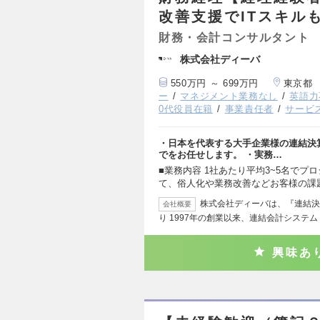
改善支援でITスキル
財務・会計コンサルタント
株式会社ディーバ
550万円 ～ 699万円
東京都
ー
マネジメント業務なし
英語力
0代役員在籍
事業責任者
サービ
・日本を代表する大手企業様の連結決算
でをお任せします。 ・実務…
■業務内容 1社あたり平均3~5名でプ
て、俗人化や業務改善などお客様の課
株式会社ディーバは、『連結決
会社概要
り 1997年の創業以来、連結会計システム「
興味あ