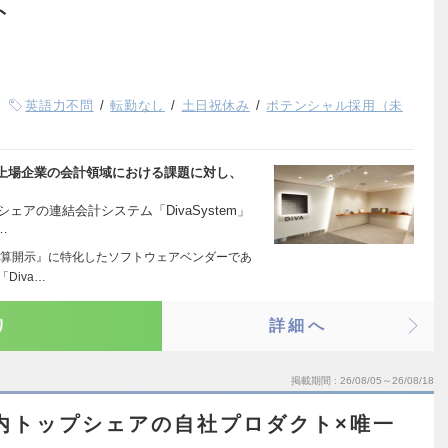
ト
英語力不問
転勤なし
土日祝休み
ポテンシャル採用（未
上場企業の会計領域における課題に対し、
ェアの連結会計システム「DivaSystem」
…
算開示』に特化したソフトウェアベンダーであ
Diva…
り
詳細へ
掲載期間
26/08/05～26/08/18
内トップシェアの自社プロダクト×唯一