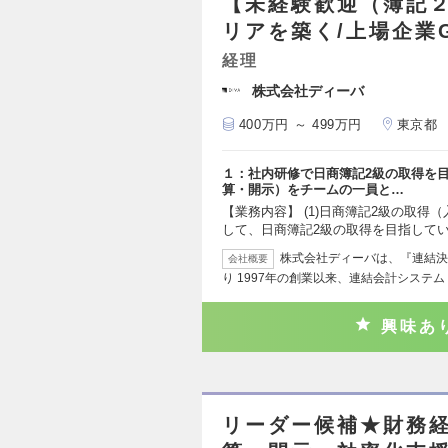
【未経験歓迎（簿記２
リアを築く/上場企業G
経理
株式会社ディーバ
400万円 ～ 499万円
東京都
１：社内研修で日商簿記2級の取得を
算・開示）をチームの一員と…
【業務内容】 (1)日商簿記2級の取得
して、日商簿記2級の取得を目指して
株式会社ディーバは、『連結決
会社概要
り 1997年の創業以来、連結会計システム「
興味あ
リーダー候補★財務