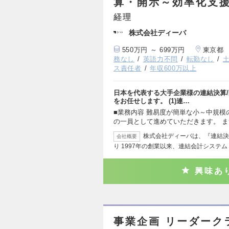
算・開示～効率化支援
経理
株式会社ディーバ
550万円 ～ 699万円
東京都
務なし
英語力不問
転勤なし
ス責任者
年収600万以上
日本を代表する大手企業様の連結決算/
をお任せします。 (1)連…
■業務内容 難易度が簡単な小～中規模
の一員として進めていただきます。 
株式会社ディーバは、『連結決
会社概要
り 1997年の創業以来、連結会計システム「
興味あ
事業企画 リーダーク