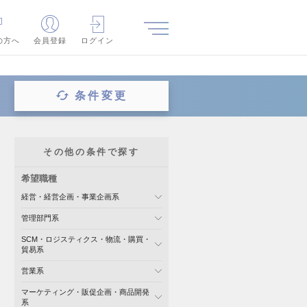
の方へ
会員登録
ログイン
条件変更
その他の条件で探す
希望職種
経営・経営企画・事業企画系
管理部門系
SCM・ロジスティクス・物流・購買・
貿易系
営業系
マーケティング・販促企画・商品開発
系