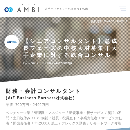
若手ハイキャリアのスカウト転職
掲載期間
26/07/30～26/08/12
【シニアコンサルタント】急成
長フェーズの中核人材募集｜大
手企業に対する総合コンサル
求人No.BLZVG-0003/Accounting
財務・会計コンサルタント
AtZ Business Partners株式会社
年収
700万円～2499万円
ベンチャー企業
管理職・マネジャー
新規事業・新サービス
英語力不
問
土日祝休み
CxO候補
社長・役員直下
事業責任者
サービス責任
者
開発責任者
年収600万以上
フレックス勤務
リモートワーク可能