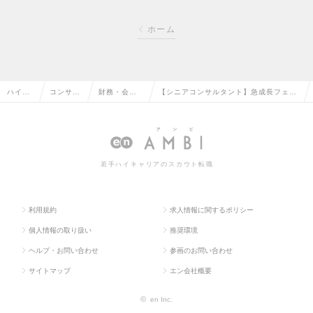
ホーム
ハイク
コンサル
財務・会計
【シニアコンサルタント】急成長フェー
ラス求
タント系
コンサルタ
ズの中核人材募集｜大手企業に対する総
人TOP
の転職
ントの転職
合コンサルの求人情報
若手ハイキャリアのスカウト転職
利用規約
求人情報に関するポリシー
個人情報の取り扱い
推奨環境
ヘルプ・お問い合わせ
参画のお問い合わせ
サイトマップ
エン会社概要
©
en Inc.