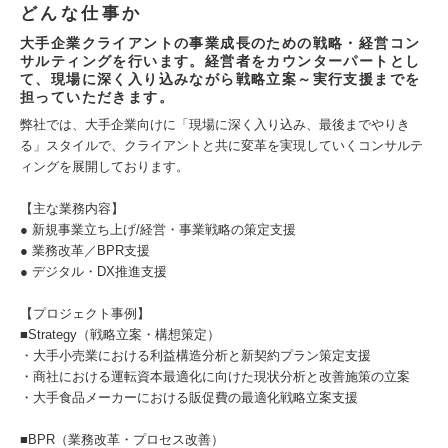
どんな仕事か
大手企業クライアントの事業成長のための戦略・経営コン
サルティングを行います。経営者をカウンターパートとし
て、現場に深く入り込みながら戦略立案～実行支援までを
担っていただきます。
弊社では、大手企業向けに「現場に深く入り込み、最後までやりき
る」スタイルで、クライアントと共に変革を実現していくコンサルテ
ィングを展開しております。
【主な業務内容】
● 新規事業立ち上げ/経営・事業戦略の策定支援
● 業務改革／BPR支援
● デジタル・DX推進支援
【プロジェクト事例】
■Strategy（戦略立案・構想策定）
・大手小売業における利益構造分析と新契約プラン策定支援
・商社における運転資本最適化に向けた現状分析と改善施策の立案
・大手食品メーカーにおける販促費の最適化戦略立案支援
■BPR（業務改革・プロセス改善）