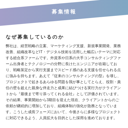
募集情報
なぜ募集しているのか
弊社は、経営戦略の立案、マーケティング支援、新規事業開発、業務
改善、組織改革などIT・デジタル技術を活用した幅広いテーマに対応
する総合系ファームです。外資系や日系の大手コンサルティングファ
ーム出身者とテクノロジーの分野に長けたエンジニアが在籍してお
り、戦略策定から実行支援までスピード感のある支援を任せられる点
に強みを持ちます。あえて『従来のコンサルティングの型』を壊し、
プロジェクトで起きるあらゆる問題を我が事としてとらえ、役割・責
任の壁を超えた親身な伴走力と成果に結びつける実行力がクライアン
トから『最後まで寄り添ってくれる会社』として評価されています。
その結果、事業開始から3期目を迎えた現在、クライアントからのご
依頼が継続的に増加しており、組織体制の強化が急務となっていま
す。こうした成長フェーズにおいて、今後さらに多様なプロジェクト
に対応できるよう、人員拡大を目的とした採用を進めております。