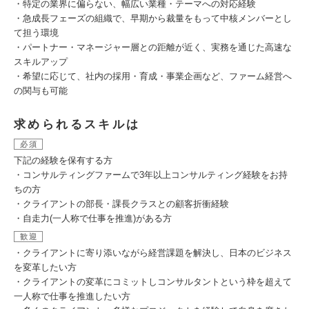
・特定の業界に偏らない、幅広い業種・テーマへの対応経験
・急成長フェーズの組織で、早期から裁量をもって中核メンバーとし
て担う環境
・パートナー・マネージャー層との距離が近く、実務を通じた高速な
スキルアップ
・希望に応じて、社内の採用・育成・事業企画など、ファーム経営へ
の関与も可能
求められるスキルは
必須
下記の経験を保有する方
・コンサルティングファームで3年以上コンサルティング経験をお持
ちの方
・クライアントの部長・課長クラスとの顧客折衝経験
・自走力(一人称で仕事を推進)がある方
歓迎
・クライアントに寄り添いながら経営課題を解決し、日本のビジネス
を変革したい方
・クライアントの変革にコミットしコンサルタントという枠を超えて
一人称で仕事を推進したい方