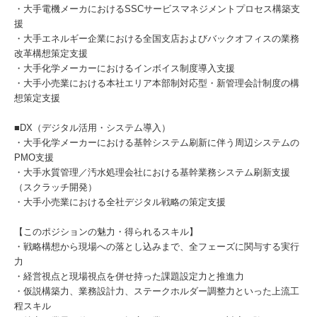
・大手電機メーカにおけるSSCサービスマネジメントプロセス構築支
援
・大手エネルギー企業における全国支店およびバックオフィスの業務
改革構想策定支援
・大手化学メーカーにおけるインボイス制度導入支援
・大手小売業における本社エリア本部制対応型・新管理会計制度の構
想策定支援
■DX（デジタル活用・システム導入）
・大手化学メーカーにおける基幹システム刷新に伴う周辺システムの
PMO支援
・大手水質管理／汚水処理会社における基幹業務システム刷新支援
（スクラッチ開発）
・大手小売業における全社デジタル戦略の策定支援
【このポジションの魅力・得られるスキル】
・戦略構想から現場への落とし込みまで、全フェーズに関与する実行
力
・経営視点と現場視点を併せ持った課題設定力と推進力
・仮説構築力、業務設計力、ステークホルダー調整力といった上流工
程スキル