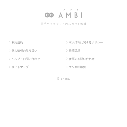
ス求人TO
タント系
ンサルタント
ンサルタントの転職・求人情報一覧
P
若手ハイキャリアのスカウト転職
利用規約
求人情報に関するポリシー
個人情報の取り扱い
推奨環境
ヘルプ・お問い合わせ
参画のお問い合わせ
サイトマップ
エン会社概要
©
en Inc.