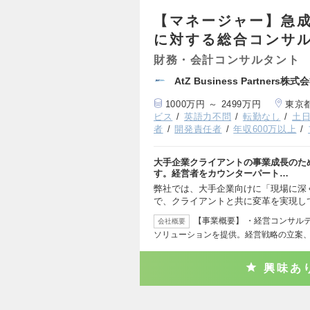
【マネージャー】急
に対する総合コンサ
財務・会計コンサルタント
AtZ Business Partners株式
1000万円 ～ 2499万円
東京
ビス
英語力不問
転勤なし
土
者
開発責任者
年収600万以上
大手企業クライアントの事業成長のた
す。経営者をカウンターパート…
弊社では、大手企業向けに「現場に深
で、クライアントと共に変革を実現し
【事業概要】 ・経営コンサル
会社概要
ソリューションを提供。経営戦略の立案
興味あ