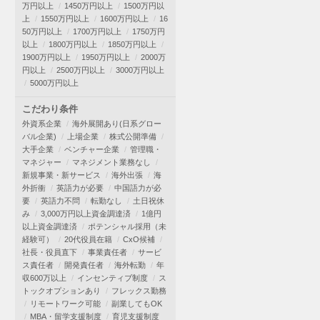
万円以上
1450万円以上
1500万円以
上
1550万円以上
1600万円以上
16
50万円以上
1700万円以上
1750万円
以上
1800万円以上
1850万円以上
1900万円以上
1950万円以上
2000万
円以上
2500万円以上
3000万円以上
5000万円以上
こだわり条件
外資系企業
海外展開あり(日系グロー
バル企業)
上場企業
株式公開準備
大手企業
ベンチャー企業
管理職・
マネジャー
マネジメント業務なし
新規事業・新サービス
海外出張
海
外折衝
英語力が必要
中国語力が必
要
英語力不問
転勤なし
土日祝休
み
3,000万円以上資金調達済
1億円
以上資金調達済
ポテンシャル採用（未
経験可）
20代役員在籍
CxO候補
社長・役員直下
事業責任者
サービ
ス責任者
開発責任者
海外転勤
年
収600万以上
インセンティブ制度
ス
トックオプションあり
フレックス勤務
リモートワーク可能
副業してもOK
MBA・留学支援制度
育児支援制度