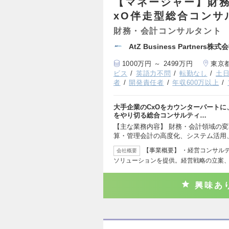
【マネージャー】財
xO伴走型総合コンサ
財務・会計コンサルタント
AtZ Business Partners株式
1000万円 ～ 2499万円
東京
ビス
英語力不問
転勤なし
土
者
開発責任者
年収600万以上
大手企業のCxOをカウンターパート
をやり切る総合コンサルティ…
【主な業務内容】 財務・会計領域の
算・管理会計の高度化、システム活用
【事業概要】 ・経営コンサル
会社概要
ソリューションを提供。経営戦略の立案
興味あ