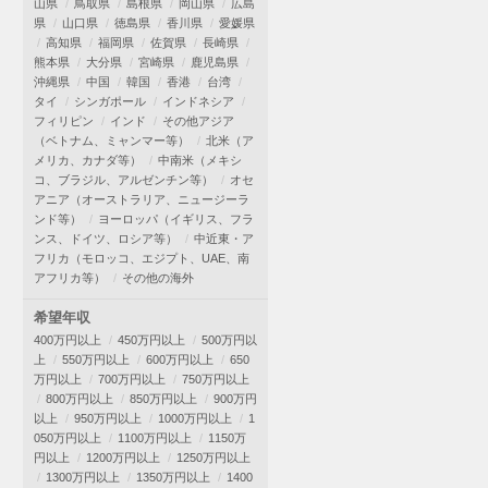
山県
鳥取県
島根県
岡山県
広島
県
山口県
徳島県
香川県
愛媛県
高知県
福岡県
佐賀県
長崎県
熊本県
大分県
宮崎県
鹿児島県
沖縄県
中国
韓国
香港
台湾
タイ
シンガポール
インドネシア
フィリピン
インド
その他アジア
（ベトナム、ミャンマー等）
北米（ア
メリカ、カナダ等）
中南米（メキシ
コ、ブラジル、アルゼンチン等）
オセ
アニア（オーストラリア、ニュージーラ
ンド等）
ヨーロッパ（イギリス、フラ
ンス、ドイツ、ロシア等）
中近東・ア
フリカ（モロッコ、エジプト、UAE、南
アフリカ等）
その他の海外
希望年収
400万円以上
450万円以上
500万円以
上
550万円以上
600万円以上
650
万円以上
700万円以上
750万円以上
800万円以上
850万円以上
900万円
以上
950万円以上
1000万円以上
1
050万円以上
1100万円以上
1150万
円以上
1200万円以上
1250万円以上
1300万円以上
1350万円以上
1400