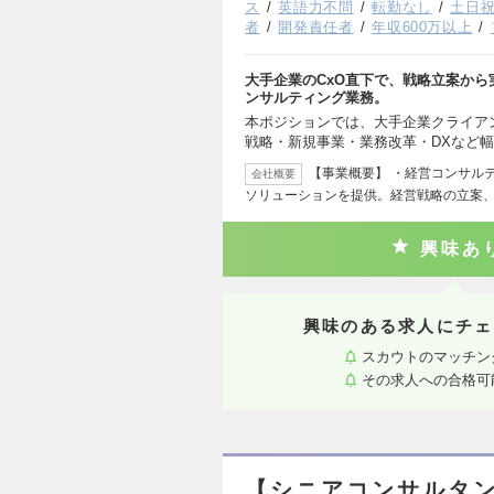
ス
英語力不問
転勤なし
土日
者
開発責任者
年収600万以上
大手企業のCxO直下で、戦略立案か
ンサルティング業務。
本ポジションでは、大手企業クライア
戦略・新規事業・業務改革・DXなど
【事業概要】 ・経営コンサル
会社概要
ソリューションを提供。経営戦略の立案
興味あ
興味のある求人にチェ
スカウトのマッチン
その求人への合格可
【シニアコンサルタン