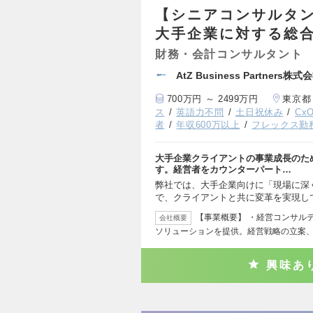
【シニアコンサルタ
大手企業に対する総
財務・会計コンサルタント
AtZ Business Partners株式
700万円 ～ 2499万円
東京都
ス
英語力不問
土日祝休み
Cx
者
年収600万以上
フレックス勤
大手企業クライアントの事業成長のた
す。経営者をカウンターパート…
弊社では、大手企業向けに「現場に深
で、クライアントと共に変革を実現し
【事業概要】 ・経営コンサル
会社概要
ソリューションを提供。経営戦略の立案
興味あ