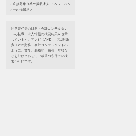
直接募集企業の掲載求人
ヘッドハン
ターの掲載求人
開発責任者の財務・会計コンサルタン
トの転職・求人情報の検索結果を表示
しています。アンビ（AMBI）では開発
責任者の財務・会計コンサルタントの
ように、業界、勤務地、職種、年収な
どを掛け合わせてご希望の条件での検
索が可能です。