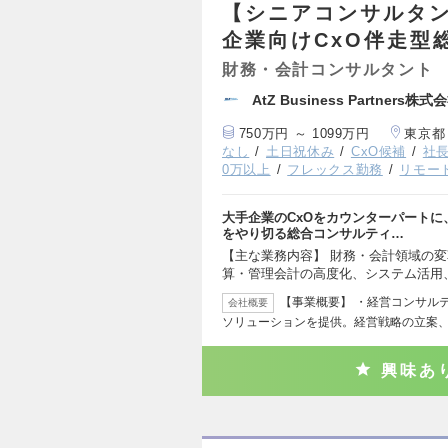
【シニアコンサルタ
企業向けCxO伴走型
財務・会計コンサルタント
AtZ Business Partners株式
750万円 ～ 1099万円
東京都
なし
土日祝休み
CxO候補
社
0万以上
フレックス勤務
リモー
大手企業のCxOをカウンターパート
をやり切る総合コンサルティ…
【主な業務内容】 財務・会計領域の
算・管理会計の高度化、システム活用
【事業概要】 ・経営コンサル
会社概要
ソリューションを提供。経営戦略の立案
興味あ