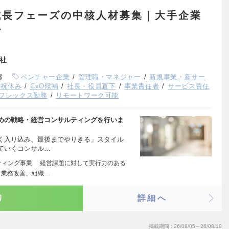
成長フェーズの中核人材募集｜大手企業
ル
会社
都
ベンチャー企業
管理職・マネジャー
新規事業・新サー
日祝休み
CxO候補
社長・役員直下
事業責任者
サービス責任
フレックス勤務
リモートワーク可能
めの戦略・経営コンサルティングを行いま
く入り込み、最後までやりきる」スタイル
ていくコンサル…
ティング事業 経営課題に対して実行力のある
、業務改善、組織…
り
詳細へ
掲載期間
26/08/05～26/08/18