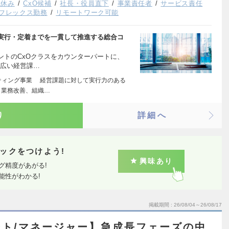
祝休み
CxO候補
社長・役員直下
事業責任者
サービス責任
フレックス勤務
リモートワーク可能
ら実行・定着までを一貫して推進する総合コ
ントのCxOクラスをカウンターパートに、
幅広い経営課…
ティング事業 経営課題に対して実行力のある
、業務改善、組織…
り
詳細へ
ックをつけよう!
興味あり
グ精度があがる!
能性がわかる!
掲載期間
26/08/04～26/08/17
ト/マネージャー】急成長フェーズの中