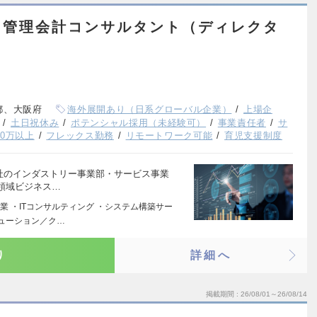
・管理会計コンサルタント（ディレクタ
都、大阪府
海外展開あり（日系グローバル企業）
上場企
土日祝休み
ポテンシャル採用（未経験可）
事業責任者
サ
00万以上
フレックス勤務
リモートワーク可能
育児支援制度
 弊社のインダストリー事業部・サービス事業
領域ビジネス…
 ・ITコンサルティング ・システム構築サー
リューション／ク…
り
詳細へ
掲載期間
26/08/01～26/08/14