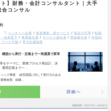
ント】財務・会計コンサルタント｜大手
総合コンサル
会社
ベンチャー企業
新規事業・新サービス
英語力不問
転勤
長・役員直下
事業責任者
サービス責任者
開発責任者
年収60
トワーク可能
育児支援制度
に、構想から実行・定着まで一気通貫で変革
変革をテーマに、業務プロセス再設計、決
、運用定着まで一…
ティング事業 経営課題に対して実行力のある
、業務改善、組織…
り
詳細へ
掲載期間
26/07/30～26/08/12