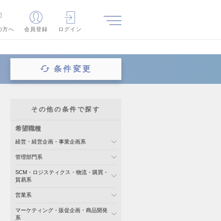
の方へ
会員登録
ログイン
条件変更
その他の条件で探す
希望職種
経営・経営企画・事業企画系
管理部門系
SCM・ロジスティクス・物流・購買・
貿易系
営業系
マーケティング・販促企画・商品開発
系