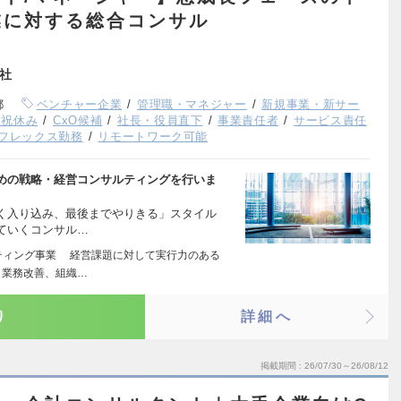
業に対する総合コンサル
会社
都
ベンチャー企業
管理職・マネジャー
新規事業・新サー
日祝休み
CxO候補
社長・役員直下
事業責任者
サービス責任
フレックス勤務
リモートワーク可能
めの戦略・経営コンサルティングを行いま
く入り込み、最後までやりきる」スタイル
ていくコンサル…
ティング事業 経営課題に対して実行力のある
、業務改善、組織…
り
詳細へ
掲載期間
26/07/30～26/08/12