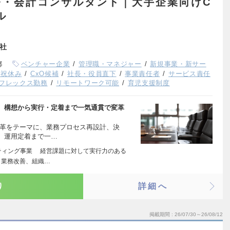
務・会計コンサルタント｜大手企業向けC
ル
会社
都
ベンチャー企業
管理職・マネジャー
新規事業・新サー
日祝休み
CxO候補
社長・役員直下
事業責任者
サービス責任
フレックス勤務
リモートワーク可能
育児支援制度
に、構想から実行・定着まで一気通貫で変革
変革をテーマに、業務プロセス再設計、決
、運用定着まで一…
ティング事業 経営課題に対して実行力のある
、業務改善、組織…
り
詳細へ
掲載期間
26/07/30～26/08/12