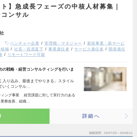
ント】急成長フェーズの中核人材募集｜
合コンサル
会社
ベンチャー企業
管理職・マネジャー
新規事業・新サービ
O候補
社長・役員直下
事業責任者
サービス責任者
開発責任
務
リモートワーク可能
めの戦略・経営コンサルティングを行いま
く入り込み、最後までやりきる」スタイル
ていくコンサル…
ティング事業 経営課題に対して実行力のある
、業務改善、組織…
り
詳細へ
掲載期間
26/07/29～26/08/11