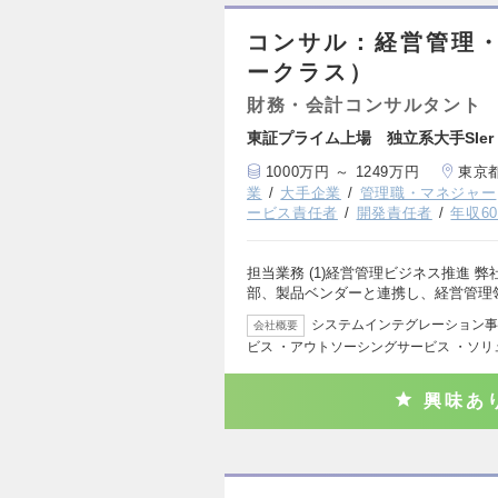
コンサル：経営管理
ークラス）
財務・会計コンサルタント
東証プライム上場 独立系大手SIer
1000万円 ～ 1249万円
東京
業
大手企業
管理職・マネジャー
ービス責任者
開発責任者
年収6
担当業務 (1)経営管理ビジネス推進
部、製品ベンダーと連携し、経営管理
システムインテグレーション事業
会社概要
ビス ・アウトソーシングサービス ・ソ
興味あ