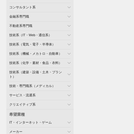
コンサルタント系
金融系専門職
不動産系専門職
技術系（IT・Web・通信系）
技術系（電気・電子・半導体）
技術系（機械・メカトロ・自動車）
技術系（化学・素材・食品・衣料）
技術系（建築・設備・土木・プラン
ト）
技術・専門職系（メディカル）
サービス・流通系
クリエイティブ系
希望業種
IT・インターネット・ゲーム
メーカー