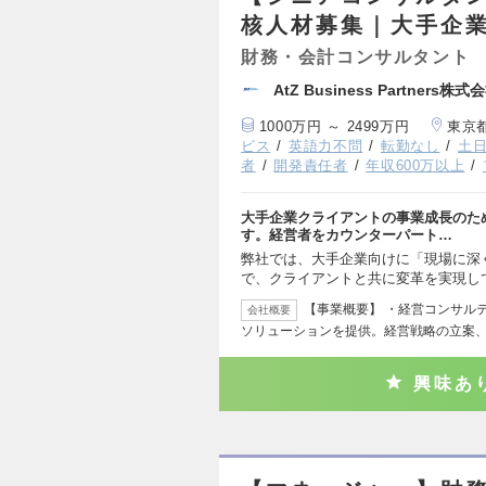
核人材募集｜大手企
財務・会計コンサルタント
AtZ Business Partners株式
1000万円 ～ 2499万円
東京
ビス
英語力不問
転勤なし
土
者
開発責任者
年収600万以上
大手企業クライアントの事業成長のた
す。経営者をカウンターパート…
弊社では、大手企業向けに「現場に深
で、クライアントと共に変革を実現し
【事業概要】 ・経営コンサル
会社概要
ソリューションを提供。経営戦略の立案
興味あ