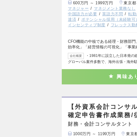
600万円 ～ 1999万円
東京都
マネジャー
マネジメント業務なし
中国語力が必要
英語力不問
転勤
達済
ポテンシャル採用（未経験可
インセンティブ制度
フレックス勤
CFO機能の中核である経理・財務部
効率化」「経営情報の可視化」「事業
・1981年に設立した日本発
会社概要
グローバル案件多数で、海外出張・海外
興味あ
【外資系会計コンサル
確定申告書作成業務/
財務・会計コンサルタント
1000万円 ～ 1199万円
東京