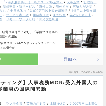
海外展開あり（日系グローバル企業）
大手企業
管理職・
新規事業・新サービス
海外出張
海外折衝
英語力が必要
なし
土日祝休み
3,000万円以上資金調達済
1億円以上資金調
）
サービス責任者
開発責任者
海外転勤
年収600万以上
務
リモートワーク可能
育児支援制度
門、経営企画部門に対し、「業務プロセスの
継続への適応…
の総合系グローバルコンサルティングファーム ・
駐在の機会が…
り
詳細へ
掲載期間
26/08/06～26/09/30
ティング】人事税務MGR/受入外国人の
従業員の国際間異動
都
大手企業
英語力が必要
土日祝休み
3,000万円以上資金