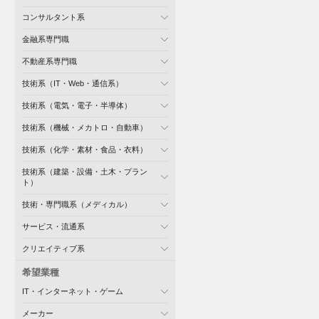
コンサルタント系
金融系専門職
不動産系専門職
技術系（IT・Web・通信系）
技術系（電気・電子・半導体）
技術系（機械・メカトロ・自動車）
技術系（化学・素材・食品・衣料）
技術系（建築・設備・土木・プラン
ト）
技術・専門職系（メディカル）
サービス・流通系
クリエイティブ系
希望業種
IT・インターネット・ゲーム
メーカー