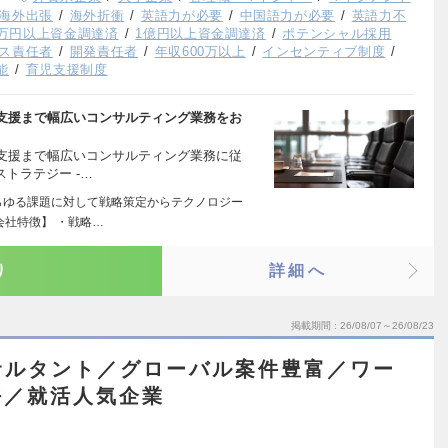
海外出張
海外折衝
英語力が必要
中国語力が必要
英語力不
00万円以上資金調達済
1億円以上資金調達済
ポテンシャル採用
ス責任者
開発責任者
年収600万以上
インセンティブ制度
能
育児支援制度
支援まで幅広いコンサルティング業務をお
支援まで幅広いコンサルティング業務に従
トラテジー ‐…
らゆる課題に対して戦略策定からテクノロジー
会社特徴】 ・戦略…
り
詳細へ
掲載期間
26/08/07～26/08/23
サルタント／グローバル案件豊富／ワー
好／就活人気企業