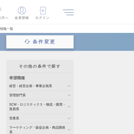
の方へ
会員登録
ログイン
人情報一覧
条件変更
その他の条件で探す
希望職種
経営・経営企画・事業企画系
管理部門系
SCM・ロジスティクス・物流・購買・
貿易系
営業系
マーケティング・販促企画・商品開発
系