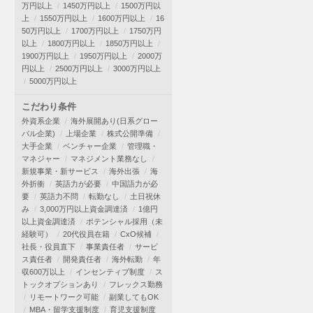
万円以上
1450万円以上
1500万円以
上
1550万円以上
1600万円以上
16
50万円以上
1700万円以上
1750万円
以上
1800万円以上
1850万円以上
1900万円以上
1950万円以上
2000万
円以上
2500万円以上
3000万円以上
5000万円以上
こだわり条件
外資系企業
海外展開あり(日系グロー
バル企業)
上場企業
株式公開準備
大手企業
ベンチャー企業
管理職・
マネジャー
マネジメント業務なし
新規事業・新サービス
海外出張
海
外折衝
英語力が必要
中国語力が必
要
英語力不問
転勤なし
土日祝休
み
3,000万円以上資金調達済
1億円
以上資金調達済
ポテンシャル採用（未
経験可）
20代役員在籍
CxO候補
社長・役員直下
事業責任者
サービ
ス責任者
開発責任者
海外転勤
年
収600万以上
インセンティブ制度
ス
トックオプションあり
フレックス勤務
リモートワーク可能
副業してもOK
MBA・留学支援制度
育児支援制度