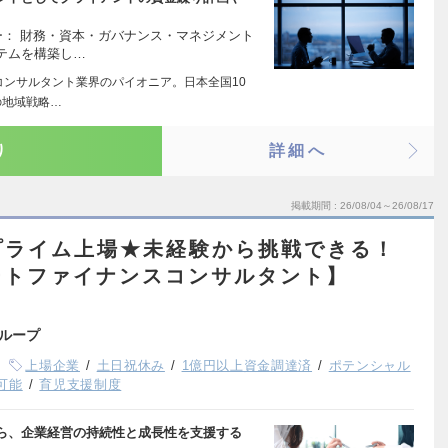
ー： 財務・資本・ガバナンス・マネジメント
テムを構築し…
コンサルタント業界のパイオニア。日本全国10
の地域戦略…
り
詳細へ
掲載期間
26/08/04～26/08/17
プライム上場★未経験から挑戦できる！
ートファイナンスコンサルタント】
ループ
上場企業
土日祝休み
1億円以上資金調達済
ポテンシャル
可能
育児支援制度
ら、企業経営の持続性と成長性を支援する