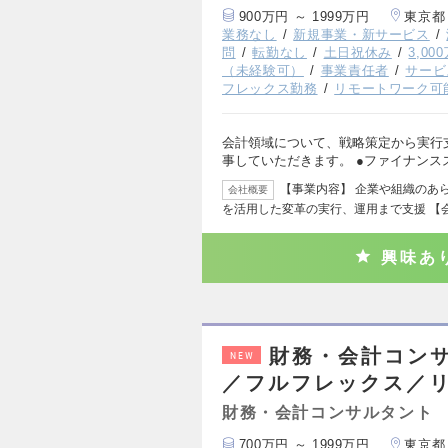
900万円 ～ 1999万円
東京都
業務なし
新規事業・新サービス
問
転勤なし
土日祝休み
3,0
（未経験可）
事業責任者
サービ
フレックス勤務
リモートワーク可
会計領域について、戦略策定から実行
事していただきます。 ●ファイナンスス
【事業内容】 企業や組織のあ
会社概要
を活用した変革の実行、運用まで支援 【
興味あ
財務・会計コン
NEW
／フルフレックス／リ
財務・会計コンサルタント
700万円 ～ 1999万円
東京都