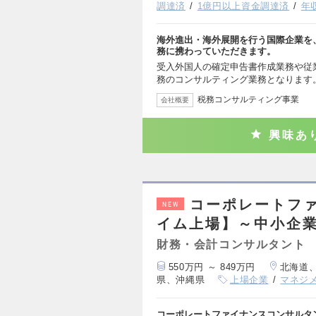
調達済
1億円以上資金調達済
年
海外進出・海外展開を行う国際企業を
務に携わっていただきます。
受入外国人の確定申告書作成業務や従
務のコンサルティング業務となります
税務コンサルティング事業
会社概要
興味あ
コーポレートフ
NEW
イム上場】～中小企
財務・会計コンサルタント
550万円 ～ 849万円
北海道
県、沖縄県
上場企業
マネジ
コーポレートファイナンスコンサルタ