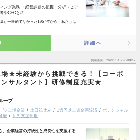
ィング業務 ・経営課題の把握・分析（ヒア
者やCFOとの…
葉が一般的でなかった1957年から、私たちは
り
詳細へ
掲載期間
26/08/04～26/08/17
上場★未経験から挑戦できる！【コーポ
コンサルタント】研修制度充実★
ループ
上場企業
土日祝休み
1億円以上資金調達済
ポテンシャル
可能
育児支援制度
ら、企業経営の持続性と成長性を支援する