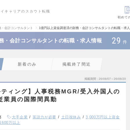
ハイキャリアのスカウト転職
初めて
務・会計コンサルタント
1億円以上資金調達済の財務・会計コンサルタントの転職・求
29
財務・会計コンサルタントの転職・求人情報
件
新着のみ
掲載終了間近
掲載期間
26/08/07～26/08/20
ティング】人事税務MGR/受入外国人の
従業員の国際間異動
都
大手企業
英語力が必要
土日祝休み
3,000万円以上資金
収600万以上