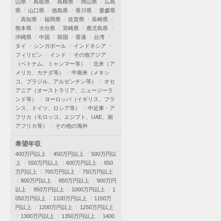
山県
鳥取県
島根県
岡山県
広島
県
山口県
徳島県
香川県
愛媛県
高知県
福岡県
佐賀県
長崎県
熊本県
大分県
宮崎県
鹿児島県
沖縄県
中国
韓国
香港
台湾
タイ
シンガポール
インドネシア
フィリピン
インド
その他アジア
（ベトナム、ミャンマー等）
北米（ア
メリカ、カナダ等）
中南米（メキシ
コ、ブラジル、アルゼンチン等）
オセ
アニア（オーストラリア、ニュージーラ
ンド等）
ヨーロッパ（イギリス、フラ
ンス、ドイツ、ロシア等）
中近東・ア
フリカ（モロッコ、エジプト、UAE、南
アフリカ等）
その他の海外
希望年収
400万円以上
450万円以上
500万円以
上
550万円以上
600万円以上
650
万円以上
700万円以上
750万円以上
800万円以上
850万円以上
900万円
以上
950万円以上
1000万円以上
1
050万円以上
1100万円以上
1150万
円以上
1200万円以上
1250万円以上
1300万円以上
1350万円以上
1400