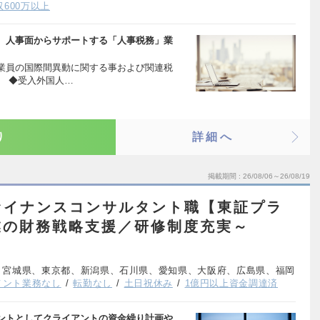
収600万以上
、人事面からサポートする「人事税務」業
業員の国際間異動に関する事および関連税
。 ◆受入外国人…
り
詳細へ
掲載期間
26/08/06～26/08/19
ァイナンスコンサルタント職【東証プラ
業の財務戦略支援／研修制度充実～
、宮城県、東京都、新潟県、石川県、愛知県、大阪府、広島県、福岡
メント業務なし
転勤なし
土日祝休み
1億円以上資金調達済
ントとしてクライアントの資金繰り計画や