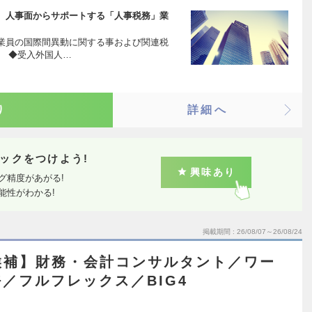
、人事面からサポートする「人事税務」業
業員の国際間異動に関する事および関連税
。 ◆受入外国人…
り
詳細へ
ックをつけよう!
興味あり
グ精度があがる!
能性がわかる!
掲載期間
26/08/07～26/08/24
候補】財務・会計コンサルタント／ワー
／フルフレックス／BIG4