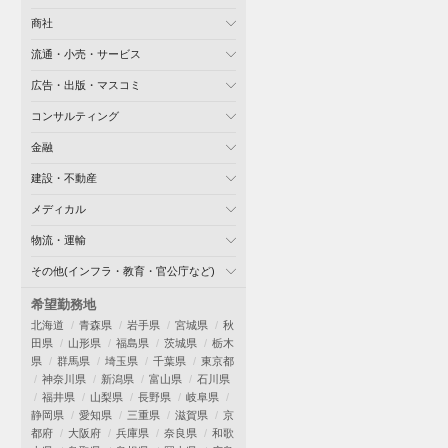
商社
流通・小売・サービス
広告・出版・マスコミ
コンサルティング
金融
建設・不動産
メディカル
物流・運輸
その他(インフラ・教育・官公庁など)
希望勤務地
北海道
青森県
岩手県
宮城県
秋
田県
山形県
福島県
茨城県
栃木
県
群馬県
埼玉県
千葉県
東京都
神奈川県
新潟県
富山県
石川県
福井県
山梨県
長野県
岐阜県
静岡県
愛知県
三重県
滋賀県
京
都府
大阪府
兵庫県
奈良県
和歌