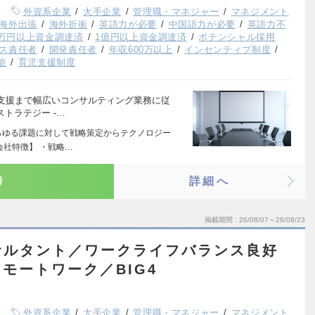
外資系企業
大手企業
管理職・マネジャー
マネジメント
海外出張
海外折衝
英語力が必要
中国語力が必要
英語力不
00万円以上資金調達済
1億円以上資金調達済
ポテンシャル採用
ス責任者
開発責任者
年収600万以上
インセンティブ制度
能
育児支援制度
支援まで幅広いコンサルティング業務に従
トラテジー ‐…
らゆる課題に対して戦略策定からテクノロジー
会社特徴】 ・戦略…
り
詳細へ
掲載期間
26/08/07～26/08/23
サルタント／ワークライフバランス良好
モートワーク／BIG4
外資系企業
大手企業
管理職・マネジャー
マネジメント