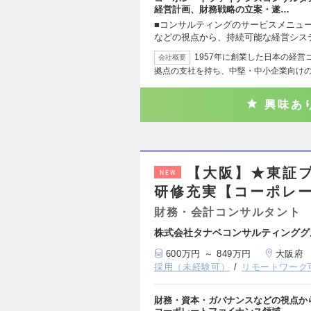
経営計画、財務戦略の立案・遂…
■コンサルティングのサービスメニュ
などの視点から、持続可能な経営シス
1957年に創業した日本の経営
会社概要
拠点の支社を持ち、中堅・中小企業向け
興味あ
【大阪】★東証
NEW
研修充実【コーポレ
財務・会計コンサルタント
株式会社タナベコンサルティンググ
600万円 ～ 849万円
大阪府
採用（未経験可）
リモートワーク
財務・資本・ガバナンスなどの視点か