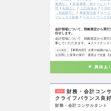
業務なし
新規事業・新サービス
問
転勤なし
土日祝休み
3,0
（未経験可）
事業責任者
サービ
フレックス勤務
リモートワーク可
会計領域について、戦略策定から実行
任せします。
会計領域について、戦略策定から実行
事していただきます。 ●ファイナンスス
【事業内容】 企業や組織のあ
会社概要
を活用した変革の実行、運用まで支援 【
興味あ
財務・会計コン
NEW
クライフバランス良
財務・会計コンサルタント