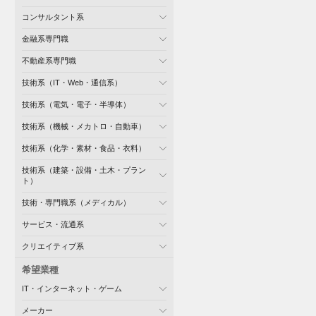
コンサルタント系
金融系専門職
不動産系専門職
技術系（IT・Web・通信系）
技術系（電気・電子・半導体）
技術系（機械・メカトロ・自動車）
技術系（化学・素材・食品・衣料）
技術系（建築・設備・土木・プラン
ト）
技術・専門職系（メディカル）
サービス・流通系
クリエイティブ系
希望業種
IT・インターネット・ゲーム
メーカー