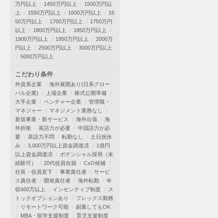
万円以上
1450万円以上
1500万円以
上
1550万円以上
1600万円以上
16
50万円以上
1700万円以上
1750万円
以上
1800万円以上
1850万円以上
1900万円以上
1950万円以上
2000万
円以上
2500万円以上
3000万円以上
5000万円以上
こだわり条件
外資系企業
海外展開あり(日系グロー
バル企業)
上場企業
株式公開準備
大手企業
ベンチャー企業
管理職・
マネジャー
マネジメント業務なし
新規事業・新サービス
海外出張
海
外折衝
英語力が必要
中国語力が必
要
英語力不問
転勤なし
土日祝休
み
3,000万円以上資金調達済
1億円
以上資金調達済
ポテンシャル採用（未
経験可）
20代役員在籍
CxO候補
社長・役員直下
事業責任者
サービ
ス責任者
開発責任者
海外転勤
年
収600万以上
インセンティブ制度
ス
トックオプションあり
フレックス勤務
リモートワーク可能
副業してもOK
MBA・留学支援制度
育児支援制度