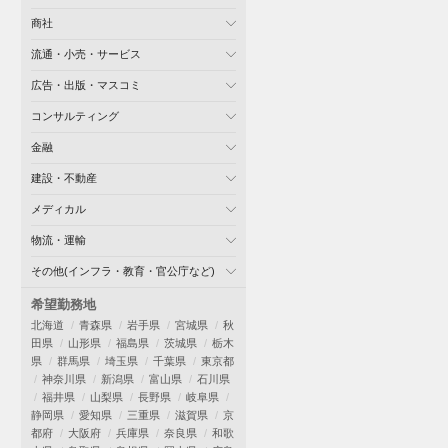
商社
流通・小売・サービス
広告・出版・マスコミ
コンサルティング
金融
建設・不動産
メディカル
物流・運輸
その他(インフラ・教育・官公庁など)
希望勤務地
北海道
青森県
岩手県
宮城県
秋
田県
山形県
福島県
茨城県
栃木
県
群馬県
埼玉県
千葉県
東京都
神奈川県
新潟県
富山県
石川県
福井県
山梨県
長野県
岐阜県
静岡県
愛知県
三重県
滋賀県
京
都府
大阪府
兵庫県
奈良県
和歌