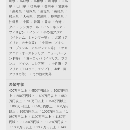
山県
鳥取県
島根県
岡山県
広島
県
山口県
徳島県
香川県
愛媛県
高知県
福岡県
佐賀県
長崎県
熊本県
大分県
宮崎県
鹿児島県
沖縄県
中国
韓国
香港
台湾
タイ
シンガポール
インドネシア
フィリピン
インド
その他アジア
（ベトナム、ミャンマー等）
北米（ア
メリカ、カナダ等）
中南米（メキシ
コ、ブラジル、アルゼンチン等）
オセ
アニア（オーストラリア、ニュージーラ
ンド等）
ヨーロッパ（イギリス、フラ
ンス、ドイツ、ロシア等）
中近東・ア
フリカ（モロッコ、エジプト、UAE、南
アフリカ等）
その他の海外
希望年収
400万円以上
450万円以上
500万円以
上
550万円以上
600万円以上
650
万円以上
700万円以上
750万円以上
800万円以上
850万円以上
900万円
以上
950万円以上
1000万円以上
1
050万円以上
1100万円以上
1150万
円以上
1200万円以上
1250万円以上
1300万円以上
1350万円以上
1400