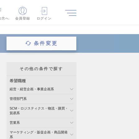
の方へ
会員登録
ログイン
条件変更
その他の条件で探す
希望職種
経営・経営企画・事業企画系
管理部門系
SCM・ロジスティクス・物流・購買・
貿易系
営業系
マーケティング・販促企画・商品開発
系