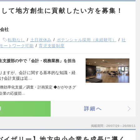
として地方創生に貢献したい方を募集！
会社
転勤なし
土日祝休み
ポテンシャル採用（未経験可）
社
モートワーク可能
育児支援制度
生支援部の中で「会計・税務業務」を担当
りますが、会計に関する基本的な知識・経
向け会計支援は近…
務効率化支援／調査・計画策定 ◆かがやきグ
小企業の応援団…
り
詳細へ
掲載期間
26/07/29～26/08/11
バイザリー】地方中小企業を成長に導く