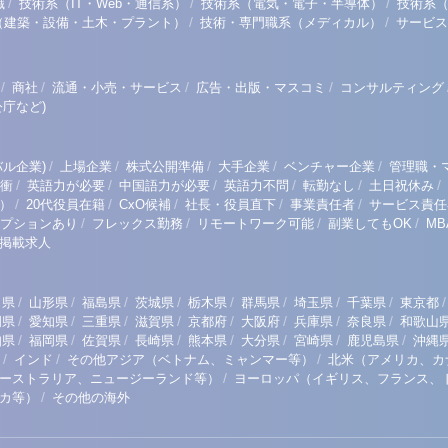
/
/
/
職
技術系（IT・Web・通信系）
技術系（電気・電子・半導体）
技術系
/
/
（建築・設備・土木・プラント）
技術・専門職系（メディカル）
サービス
/
/
/
/
商社
流通・小売・サービス
広告・出版・マスコミ
コンサルティング
庁など)
/
/
/
/
/
ル企業)
上場企業
株式公開準備
大手企業
ベンチャー企業
管理職・
/
/
/
/
/
/
衝
英語力が必要
中国語力が必要
英語力不問
転勤なし
土日祝休み
/
/
/
/
/
）
20代役員在籍
CxO候補
社長・役員直下
事業責任者
サービス責任
/
/
/
/
プションあり
フレックス勤務
リモートワーク可能
副業してもOK
M
掲載求人
/
/
/
/
/
/
/
/
/
田県
山形県
福島県
茨城県
栃木県
群馬県
埼玉県
千葉県
東京都
/
/
/
/
/
/
/
/
岡県
愛知県
三重県
滋賀県
京都府
大阪府
兵庫県
奈良県
和歌山
/
/
/
/
/
/
/
/
知県
福岡県
佐賀県
長崎県
熊本県
大分県
宮崎県
鹿児島県
沖縄
/
/
/
インド
その他アジア（ベトナム、ミャンマー等）
北米（アメリカ、カ
/
ーストラリア、ニュージーランド等）
ヨーロッパ（イギリス、フランス、
/
リカ等）
その他の海外