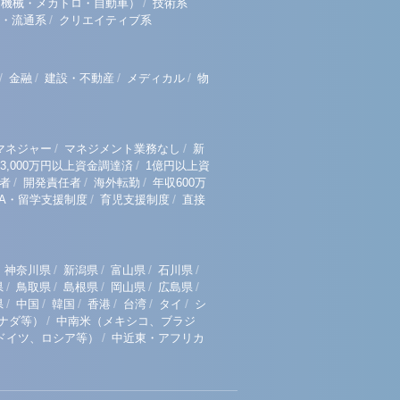
/
（機械・メカトロ・自動車）
技術系
/
・流通系
クリエイティブ系
/
/
/
/
金融
建設・不動産
メディカル
物
/
/
マネジャー
マネジメント業務なし
新
/
3,000万円以上資金調達済
1億円以上資
/
/
/
者
開発責任者
海外転勤
年収600万
/
/
BA・留学支援制度
育児支援制度
直接
/
/
/
/
神奈川県
新潟県
富山県
石川県
/
/
/
/
/
県
鳥取県
島根県
岡山県
広島県
/
/
/
/
/
/
県
中国
韓国
香港
台湾
タイ
シ
/
ナダ等）
中南米（メキシコ、ブラジ
/
ドイツ、ロシア等）
中近東・アフリカ