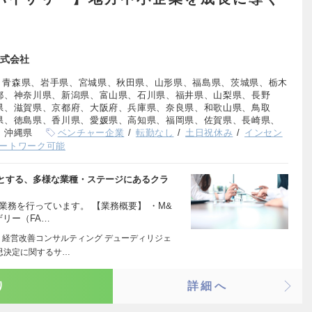
式会社
、青森県、岩手県、宮城県、秋田県、山形県、福島県、茨城県、栃木
都、神奈川県、新潟県、富山県、石川県、福井県、山梨県、長野
県、滋賀県、京都府、大阪府、兵庫県、奈良県、和歌山県、鳥取
県、徳島県、香川県、愛媛県、高知県、福岡県、佐賀県、長崎県、
、沖縄県
ベンチャー企業
転勤なし
土日祝休み
インセン
ートワーク可能
とする、多様な業種・ステージにあるクラ
業務を行っています。 【業務概要】 ・M&
リー（FA…
・経営改善コンサルティング デューディリジェ
思決定に関するサ…
り
詳細へ