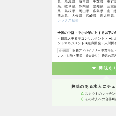
県、群馬県、埼玉県、千葉県、東京
県、岐阜県、静岡県、愛知県、三重
県、島根県、岡山県、広島県、山口
熊本県、大分県、宮崎県、鹿児島県
レックス勤務
全国の中堅・中小企業に対する以下の
＜組織人事変革コンサルタント＞ ■組
ントマネジメント ■組織開発・人財開
財務アドバイザリー 事業再生
会社概要
ンス（財務・事業・資金繰り） 経営の意
興味あ
興味のある求人にチェ
スカウトのマッチン
その求人への合格可