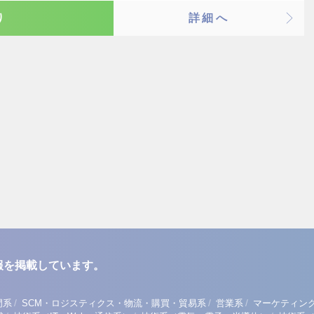
り
詳細へ
報を掲載しています。
/
/
/
門系
SCM・ロジスティクス・物流・購買・貿易系
営業系
マーケティン