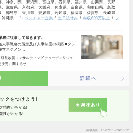
都、神奈川県、新潟県、富山県、石川県、福井県、山梨県、長野
県、滋賀県、京都府、大阪府、兵庫県、奈良県、和歌山県、鳥取
県、徳島県、香川県、愛媛県、高知県、福岡県、佐賀県、長崎県、
、沖縄県
ベンチャー企業
土日祝休み
年収600万以上
フ
業務に従事して頂きます。
織人事戦略の策定及び人事制度の構築 ■タレ
発マネジメン…
・経営改善コンサルティング デューディリジェ
思決定に関するサ…
り
詳細へ
ックをつけよう!
興味あり
グ精度があがる!
能性がわかる!
掲載期間
26/07/30～26/08/12