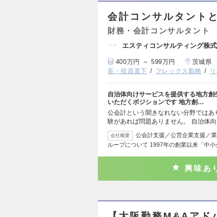
会計コンサルタント
財務・会計コンサルタント
エスティコンサルティング株式
400万円 ～ 599万円
茨城県
長・役員直下
フレックス勤務
リ
自治体向けサービスを提供する地方創
いただくポジションです 地方創…
公会計という聞きなれない分野ではあ
験があれば問題ありません。 自治体
公会計支援／公営企業支援／業
会社概要
ループについて 1997年の創業以来「中
興味あ
【大阪勤務M&Aアド