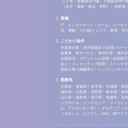
/
/
ント系
金融系専門職
不動産系専門
/
（化学・素材・食品・衣料）
技術系
業種
/
IT・インターネット・ゲーム
メーカー
/
流・運輸
その他(インフラ・教育・官公
こだわり条件
/
外資系企業
海外展開あり(日系グローバ
/
/
規事業・新サービス
海外出張
海外折
/
金調達済
ポテンシャル採用（未経験可
/
/
以上
インセンティブ制度
ストックオ
/
募集企業の掲載求人
ヘッドハンターの
勤務地
/
/
/
/
北海道
青森県
岩手県
宮城県
秋
/
/
/
/
福井県
山梨県
長野県
岐阜県
静
/
/
/
/
山口県
徳島県
香川県
愛媛県
高
/
/
ンガポール
インドネシア
フィリピン
/
ル、アルゼンチン等）
オセアニア（オ
（モロッコ、エジプト、UAE、南アフ