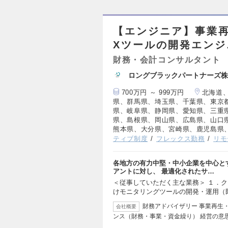
【エンジニア】事業
Xツールの開発エン
財務・会計コンサルタント
ロングブラックパートナーズ株
700万円 ～ 999万円
北海道
県、群馬県、埼玉県、千葉県、東京
県、岐阜県、静岡県、愛知県、三重
県、島根県、岡山県、広島県、山口
熊本県、大分県、宮崎県、鹿児島県
ティブ制度
フレックス勤務
リモ
各地方の有力中堅・中小企業を中心と
アントに対し、 最適化されたサ…
＜従事していただく主な業務＞ １．ク
けモニタリングツールの開発・運用（
財務アドバイザリー 事業再生
会社概要
ンス（財務・事業・資金繰り） 経営の意