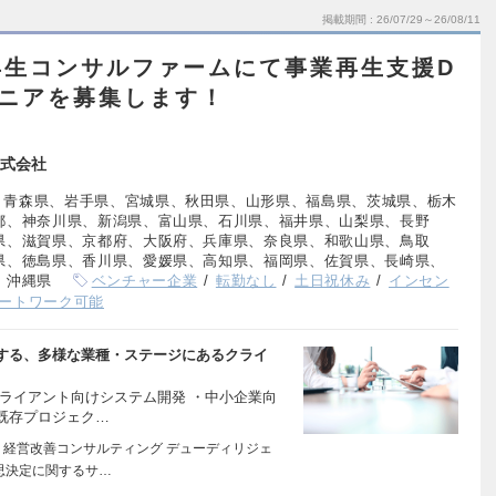
掲載期間
26/07/29～26/08/11
再生コンサルファームにて事業再生支援D
ジニアを募集します！
式会社
、青森県、岩手県、宮城県、秋田県、山形県、福島県、茨城県、栃木
都、神奈川県、新潟県、富山県、石川県、福井県、山梨県、長野
県、滋賀県、京都府、大阪府、兵庫県、奈良県、和歌山県、鳥取
県、徳島県、香川県、愛媛県、高知県、福岡県、佐賀県、長崎県、
、沖縄県
ベンチャー企業
転勤なし
土日祝休み
インセン
ートワーク可能
する、多様な業種・ステージにあるクライ
ライアント向けシステム開発 ・中小企業向
既存プロジェク…
・経営改善コンサルティング デューディリジェ
思決定に関するサ…