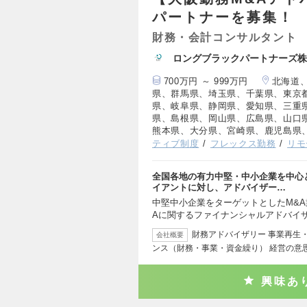
パートナーを募集！
財務・会計コンサルタント
ロングブラックパートナーズ株
700万円 ～ 999万円
北海道
県、群馬県、埼玉県、千葉県、東京
県、岐阜県、静岡県、愛知県、三重
県、島根県、岡山県、広島県、山口
熊本県、大分県、宮崎県、鹿児島県
ティブ制度
フレックス勤務
リモ
全国各地の有力中堅・中小企業を中心
イアントに対し、アドバイザー…
中堅中小企業をターゲットとしたM&A
Aに関するファイナンシャルアドバイザ
財務アドバイザリー 事業再生
会社概要
ンス（財務・事業・資金繰り） 経営の意
興味あ